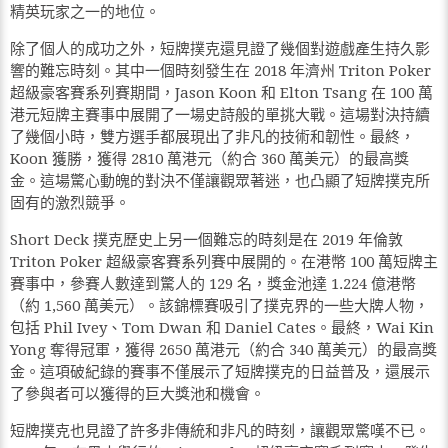
精英玩家之一的地位。
除了個人的成功之外，短牌撲克還見證了幾個對遊戲產生持久影
響的難忘時刻。其中一個時刻發生在 2018 年濟州 Triton Poker
超級豪客賽系列賽期間，Jason Koon 和 Elton Tsang 在 100 萬
港元短牌主賽事中展開了一場史詩般的單挑大戰。這場對決持續
了幾個小時，雙方選手都展現出了非凡的技術和韌性。最終，
Koon 獲勝，獲得 2810 萬港元（約合 360 萬美元）的最高獎
金。這場驚心動魄的對決不僅讓觀眾著迷，也凸顯了短牌撲克所
固有的激烈競爭。
Short Deck 撲克歷史上另一個難忘的時刻是在 2019 年倫敦
Triton Poker 超級豪客賽系列賽中展開的。在港幣 100 萬短牌主
賽事中，參賽人數達到驚人的 129 名，獎金池達 1.224 億港幣
（約 1,560 萬美元）。該錦標賽吸引了撲克界的一些大牌人物，
包括 Phil Ivey、Tom Dwan 和 Daniel Cates。最終，Wai Kin
Yong 奪得冠軍，獲得 2650 萬港元（約合 340 萬美元）的最高獎
金。這項破紀錄的賽事不僅展示了短牌撲克的日益普及，還展示
了參與者可以獲得的巨大獎池和機會。
短牌撲克也見證了許多非傳統和非凡的時刻，讓觀眾驚嘆不已。