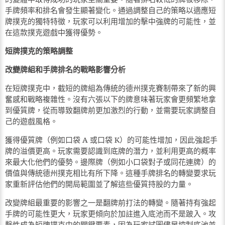
手牌頻率和排名會發生顯著變化。通過調整自己的策略以適應短
牌撲克的獨特特徵，玩家可以利用增加的擊中強牌的可能性，並
在這款撲克遊戲中獲得優勢。
短牌撲克的策略調整
改變牌組和手牌排名的戰略影響分析
在短牌撲克中，截短的牌組為傳統的德州撲克賽制帶來了新的興
奮感和戰略複雜性。沒有六張以下的牌意味著玩家會更頻繁地拿
到優質牌，從而導致翻牌前更加激烈的行動，並需要玩家調整自
己的遊戲風格。
獲得優質牌（例如口袋 A 或口袋 K）的可能性增加，因此強起手
牌的溢價更高。玩家需要認識到底牌的潛力，並利用更高的概率
來最大化他們的優勢。邊際牌（例如小口袋對子或同花連牌）的
價值與傳統德州撲克相比有所下降。這種手牌排名的轉變要求玩
家重新評估他們的開局範圍並了解這些優質持股的力量。
改變牌組最重要的影響之一是翻牌前打法的轉變。隨著持有強起
手牌的可能性更大，玩家更傾向於加註進入底池而不是跛入。攻