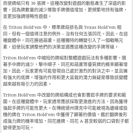
而使牌組只有 36 張牌。這種改變對遊戲的動態產生了深遠的影
響，因為牌數量的減少導致手牌價值增加，更頻繁地持有強牌，
並更加強調侵略性遊戲。
在 Triton Hold’em 中，標準牌局排名與 Texas Hold’em 相
同，但有一個值得注意的例外 – 沒有任何五張同花。因此，在這
種變體中，同花勝過葫蘆。這種獨特的轉變引入了一個戰略元
素，迫使玩家調整他們的決策並適應這種改變的手牌等級。
Triton Hold’em 中縮短的牌組對整體遊戲玩法有多種影響。隨
著手中牌的減少，擊中順子、同花和葫蘆等優質牌的概率顯著增
加。因此，玩家更有可能發現自己處於激烈的對決之中，並且擁
有強大的底牌。增強的作用和更大盆栽的潛力無疑是導致該變體
越來越有吸引力的因素。
Triton Hold’em 中改變的牌組構成也會影響起手牌的要求和範
圍。在這種變體中，玩家通常應該採取更激進的方法，因為獲得
強起手牌的可能性更大。在傳統德州撲克中可能被視為邊緣或投
機的牌在 Triton Hold’em 中獲得了顯著的價值。鑑於翻牌後形
成強力牌的機率增加，同花連牌、同花 A 甚至較弱的口袋對子都
變得更加可玩。