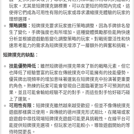
玩家。尤其是短牌撲克錦標賽，可以在更短的時間內完成，這
使得它們成為可用性有限的玩家或尋求濃縮撲克體驗的玩家的
理想選擇。
策略調整：
短牌撲克要求玩家進行策略調整，因為手牌排名發
生了變化，手牌強度也有所增加。這種變體獎勵那些能夠快速
分析並根據遊戲動態變化調整策略的玩家。對戰術靈活性和快
速思考能力的需求為短牌撲克增添了一層額外的興奮和挑戰。
短牌撲克的缺點：
技能優勢降低：
雖然短牌德州撲克帶來了新的戰略元素，但它
也降低了經驗豐富的玩家在傳統撲克中可能擁有的技能優勢。
優質牌出現頻率的增加意味著運氣在短牌撲克中扮演著更重要
的角色。熟練的玩家可能會發現自己面臨著更加不可預測的結
果，並且可能會輸給經驗不足的對手，而這些對手恰好碰巧碰
上了運氣。
可用性有限：
短牌撲克雖然越來越受歡迎，但並不像傳統撲克
遊戲那樣廣泛使用。與傳統的德州撲克形式相比，在賭場或家
庭遊戲中尋找現場短牌撲克遊戲可能更具挑戰性。在線平台可
能提供短牌撲克選項，但玩家池可能較小，導致遊戲開始的等
待時間更長。