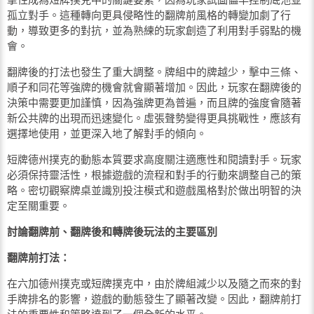
擊性成為短牌撲克中的關鍵要素，因為玩家試圖儘早控制底池並
孤立對手。這種轉向更具侵略性的翻牌前風格的轉變加劇了行
動，導致更多的對抗，並為熟練的玩家創造了利用對手弱點的機
會。
翻牌後的打法也發生了重大調整。牌組中的牌越少，擊中三條、
順子和同花等強牌的機會就會顯著增加。因此，玩家在翻牌後的
決策中需要更加謹慎，因為強牌更為普遍，而且牌的強度會隨著
新公共牌的出現而迅速變化。虛張聲勢變得更具挑戰性，應該有
選擇地使用，並更深入地了解對手的傾向。
短牌德州撲克的動態本質要求高度關注適應性和閱讀對手。玩家
必須保持靈活性，根據遊戲的流程和對手的行動來調整自己的策
略。密切觀察牌桌並識別投注模式和遊戲風格對於做出明智的決
定至關重要。
討論翻牌前、翻牌後和轉牌後玩法的主要區別
翻牌前打法：
在六加德州撲克或短牌撲克中，由於牌組減少以及隨之而來的對
手牌排名的影響，遊戲的動態發生了顯著改變。因此，翻牌前打