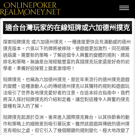
適合台灣玩家的在線短牌或六加德州撲克
探索短牌撲克 或六加德州撲克，一種速度更快且充滿動感的德州
撲克版本。六張以下的牌將被移除，使遊戲更加激烈。同花順勝
過葫蘆，需要新的策略。了解這個令人興奮的變體的規則、牌局
排名和策略。無論是台灣經驗豐富的真錢撲克玩家還是好奇的初
學者，準備好迎接腎上腺素激增吧！
短牌撲克，也稱為六加德州撲克，是近年來流行的德州撲克遊戲
的變體。這種激動人心的傳統德州撲克以其獨特的規則和遊戲玩
法吸引了世界各地撲克愛好者的注意。在這本綜合指南中，我們
將深入探討短牌撲克的介紹和定義，讓您對這種令人興奮的撲克
變種有深入的了解。
短牌撲克起源於亞洲，後來進入國際撲克舞台，以其快節奏的動
作和策略上的細微差別吸引著玩家。雖然該遊戲與傳統的德州撲
克有相似之處，但它引入了幾個關鍵的規則變化，極大地改變了