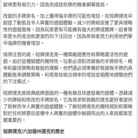
變得更有吸引力，因為完成這些牌的機會顯著提高。
改變的手牌排名，加上獲得強手牌的可能性增加，在短牌撲克中
創造了動態且令人興奮的遊戲體驗。減少的牌組促進了更具侵略
性的遊戲風格，因為玩家更有可能擁有強大的牌或聽牌。這會帶
來更大的底池和更激烈的下注回合，因為參與者努力利用他們擊
中強牌的機會增加。
值得注意的是，短牌撲克是一種獎勵適應性和策略靈活性的遊
戲。由於這種變體的獨特性，玩家必須對改變後的手牌排名、概
率和最佳策略有敏銳的理解。他們還必須準備好根據每手牌的具
體動態來調整策略，利用某些組合頻率的增加並相應地調整他們
的下注模式。
短牌撲克是經典紙牌遊戲的一種有趣且快速發展的變體。憑藉減
少的牌組和修改的手牌排名，它為尋求新挑戰的撲克愛好者提供
了新鮮而令人興奮的遊戲體驗。了解短牌撲克的獨特規則和策略
對於任何想要在這種令人興奮的變體中脫穎而出的人來說都是至
關重要的。
短牌撲克/六加德州撲克的歷史