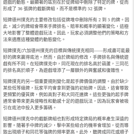
遊戲的動態。最顯著的區別在於從牌組中刪除了特定的牌，從而
形成了 36 張牌的截斷牌組，而不是標準的 52 張牌。
短牌德州撲克的主要修改包括從牌堆中刪除所有 2 到 5 的牌。因
此，減少的牌組會帶來手牌排名、賠率和概率的顯著變化，這極
大地影響了整體遊戲玩法。因此，玩家必須調整他們的策略和方
法來適應這種變體的動態變化。
短牌撲克/六加德州撲克的目標與傳統撲克相同——形成盡可能最
好的牌來贏得底池。然而，由於牌組的修改，手牌排名與傳統遊
戲有所不同。在短牌撲克中，同花現在的排名高於葫蘆，三同花
的排名高於順子，為遊戲增添了一層額外的興奮感和復雜性。
短牌撲克的另一個重要規則變化是起手牌價值的調整。由於缺少
某些低等級牌，玩家平均會拿到更強的初始牌。因此，這會導致
更頻繁的優質牌，例如高對子和大同花連牌。這些更強的起手牌
通常會帶來更具侵略性和動感十足的遊戲玩法，因為玩家會被吸
引在底池中投入更多籌碼。
短牌德州撲克中的截斷牌組也對形成特定牌局的概率產生深遠的
影響。隨著手中牌的減少，擊中某些組合的機率會增加，從而導
致出現順子和同花等強牌的頻率更高。此外，聽牌成同花或順子