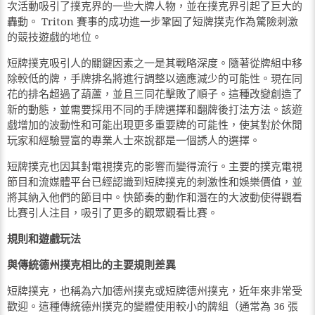
次活動吸引了撲克界的一些大牌人物，並在撲克界引起了巨大的
轟動。 Triton 賽事的成功進一步鞏固了短牌撲克作為驚險刺激
的競技遊戲的地位。
短牌撲克吸引人的關鍵因素之一是其戰略深度。隨著從牌組中移
除較低的牌，手牌排名將進行調整以適應減少的可能性。現在同
花的排名超過了葫蘆，並且三同花擊敗了順子。這種改變創造了
新的動態，並需要採用不同的手牌選擇和翻牌後打法方法。該遊
戲增加的波動性和可能出現更多重要牌的可能性，使其對於休閒
玩家和經驗豐富的專業人士來說都是一個誘人的選擇。
短牌撲克也因其對電視撲克的影響而變得流行。主要的撲克電視
節目和流媒體平台已經認識到短牌撲克的刺激性和娛樂價值，並
將其納入他們的節目中。快節奏的動作和潛在的大波動使得觀看
比賽引人注目，吸引了更多的觀眾觀看比賽。
規則和遊戲玩法
與傳統德州撲克相比的主要規則差異
短牌撲克，也稱為六加德州撲克或短牌德州撲克，近年來非常受
歡迎。這種傳統德州撲克的變體使用較小的牌組（通常為 36 張