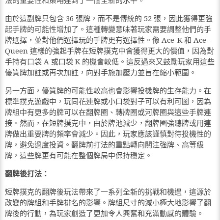
法的重要性和策略達到了一個全新的水平。
由於這副牌只包含 36 張牌，而不是傳統的 52 張，因此獲得更強
起手牌的可能性增加了。這種轉變意味著玩家需要調整他們的手
牌選擇，並對他們選擇玩的手牌更有選擇性。像 Ace-K 和 Ace-
Queen 這樣的強起手牌在短牌撲克中會獲得更大的價值，因為對
手持有口袋 A 或口袋 K 的機會較低。這反過來又鼓勵玩家用這些
優質牌加註或再次加註，向對手施加壓力並旨在縮小範圍。
另一方面，優質牌的可能性較高也會影響投機牌的生存能力。在
標準撲克遊戲中，玩同花連牌或小口袋對子可以有利可圖，因為
牌組中有更多的牌可以在翻牌圈、轉牌圈或河牌圈與這些手牌連
接。然而，在短牌撲克中，由於牌池減少，翻牌圈強聽牌或用連
牌做出重要牌的頻率會減少。因此，玩家應該謹慎對待投機性的
牌，避免過度投資。翻牌前打法的重點轉向關注強牌、高等級
牌，這些牌更有可能在整個牌局中保持穩定。
翻牌後打法：
短牌撲克的翻牌後玩法帶來了一系列全新的挑戰和機遇，這源於
改變的牌組和手牌排名的影響。牌組尺寸的減小極大地影響了翻
牌後的行動，為玩家創造了更加令人興奮和充滿動感的體驗。