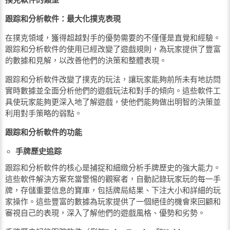
撲克軟件的類型
跟踪和分析軟件：最大化撲克表現
在撲克領域，獲得超越對手的優勢需要的不僅僅是直覺和經驗。
跟踪和分析軟件的使用已經改變了遊戲規則，為玩家提供了豐富
的數據和見解，以改善他們的決策和整體表現。
跟踪和分析軟件改變了撲克的玩法，讓玩家能夠前所未有地訪問
實時數據並全面分析他們的遊戲玩法和對手的傾向。這些軟件工
具使玩家能夠更深入地了解遊戲，使他們能夠做出明智的決策並
利用對手策略的弱點。
跟踪和分析軟件的功能
手牌歷史追踪
跟踪和分析軟件的核心是捕捉和細緻分析手牌歷史的強大能力。
這些軟件解決方案充當警惕的觀察者，自動記錄玩家玩的每一手
牌，存儲重要信息的寶庫，包括牌局結果、下注大小和詳細的玩
家操作。這些豐富的數據為玩家提供了一個絕佳的機會來回顧和
審視自己的表現，深入了解他們的遊戲風格、優勢和劣勢。