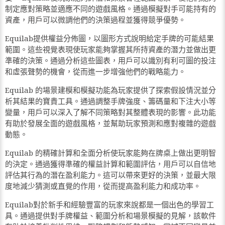
制定應對策略並適應不同的遊戲風格。通過模擬對手可能持有的
資產，用戶可以微調他們的決策過程並獲得競爭優勢。
Equilab提供權益分佈圖，以圖形方式說明給定手牌的可能結果
範圍。這些視覺表現使玩家能夠掌握其所持資產的潛力並做出更
準確的決策。通過分析這些圖表，用戶可以識別有利可圖的投注
和虛張聲勢的機會，從而進一步增強他們的戰略能力。
Equilab 的場景建模和模擬功能為玩家提供了探索假設情況並分
析其結果的寶貴工具。通過調整手牌強度、籌碼量和下注大小等
變量，用戶可以深入了解不同策略對其整體表現的影響。此功能
有助於發展全面的遊戲風格，並幫助玩家預測和應對複雜的遊戲
動態。
Equilab 的精確計算和全面分析使玩家能夠在牌桌上做出更明智
的決定。通過獲得準確的權益計算和範圍評估，用戶可以自信地
評估其行為的潛在盈利能力。這可以帶來更好的決策，並最大限
度地減少猜測或直覺的作用，從而提高盈利能力和成功率。
Equilab對於新手和經驗豐富的玩家來說都是一個出色的學習工
具。通過提供對手牌權益、範圍分析和場景模擬的見解，該軟件