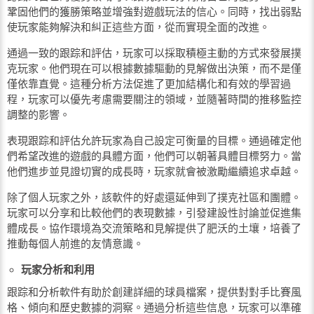
鞏固他們的獲勝策略並增強對遊戲玩法的信心。同時，找出弱點
使玩家能夠解決和糾正這些方面，從而實現全面的改進。
通過一致的跟踪和評估，玩家可以採取積極主動的方式來發展撲
克玩家。他們現在可以根據數據驅動的見解做出決策，而不是僅
僅依靠直覺。這種分析方法促進了更加結構化和有效的學習過
程，玩家可以優先考慮需要關注的領域，並隨著時間的推移監控
調整的影響。
表現跟踪和評估允許玩家為自己設定可衡量的目標。通過確定他
們希望改進的遊戲的具體方面，他們可以朝著具體目標努力。當
他們進步並見證切實的成長時，玩家就會被激勵繼續追求卓越。
除了個人玩家之外，該軟件的好處還延伸到了撲克社區和團體。
玩家可以分享和比較他們的表現數據，引發建設性討論並促進集
體成長。協作環境為交流策略和見解提供了肥沃的土壤，培養了
推動每個人前進的友情意識。
玩家分析和利用
跟踪和分析軟件有助於創建詳細的球員檔案，提供對對手比賽風
格、傾向和歷史數據的洞察。通過分析這些信息，玩家可以準確