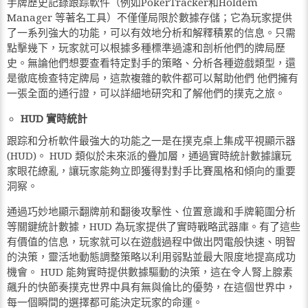
手牌歷史記錄跟踪軟件（例如PokerTracker和Holdem
Manager 等著名工具）不僅僅局限於數據存儲；它為玩家提供
了一系列強大的功能，可以有效地分析和解釋積累的信息。只需
點擊幾下，玩家就可以根據多種標準過濾和剖析他們的牌局歷
史。無論他們想要查看特定對手的策略、分析各種遊戲類型，還
是徹底檢查特定牌局，這款複雜的軟件都可以幫助他們 他們擁有
一張全面的通行證，可以詳細地研究和了解他們的撲克之旅。
HUD 實時統計
跟踪和分析軟件最強大的功能之一是在撲克桌上集成平視顯示器
(HUD)。 HUD 類似於未來派的疊加層，通過實時統計數據讓玩
家眼花繚亂，讓玩家能夠立即獲得對對手比賽風格和傾向的重要
洞察。
通過巧妙地顯示翻牌前和翻後攻擊性、位置意識和手牌範圍分析
等關鍵統計數據，HUD 為玩家提供了實時戰略武器庫。有了這些
有價值的信息，玩家就可以在遊戲過程中做出閃電般快速、明智
的決策，靈活地動態調整策略以利用弱點並最大限度地提高成功
機會。 HUD 能夠實時提供數據驅動的決策，這在令人腎上腺素
飆升的快節奏撲克世界中具有無與倫比的優勢，在這個世界中，
每一個瞬間的選擇都可能決定玩家的命運。