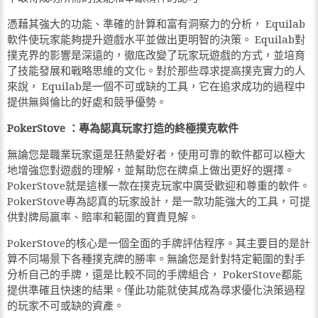
憑藉其強大的功能、準確的計算和富有洞察力的分析， Equilab
軟件使玩家能夠提升遊戲水平並做出更明智的決策。 Equilab對
撲克界的影響是深遠的，徹底改變了玩家玩遊戲的方式，並培育
了技能發展和戰略思維的文化。對於那些尋求提高撲克實力的人
來說， Equilab是一個不可或缺的工具，它在追求成功的過程中
提供無與倫比的好處和競爭優勢。
PokerStove ：專為認真玩家打造的終極撲克軟件
無論您是職業玩家還是狂熱愛好者，使用可靠的軟件都可以極大
地增強您對遊戲的理解，並幫助您在牌桌上做出更好的選擇。
PokerStove就是這樣一款在撲克玩家中廣受歡迎和尊重的軟件。
PokerStove專為認真的玩家設計，是一款功能強大的工具，可提
供對牌局贏率、賠率和範圍的寶貴見解。
PokerStove的核心是一個全面的手牌評估程序。其主要目的是計
算不同場景下各種撲克牌的勝率。無論您是針對特定範圍的對手
分析自己的手牌，還是比較不同的手牌組合， PokerStove都能
提供準確且快速的結果。僅此功能就使其成為尋求優化決策過程
的玩家不可或缺的資產。