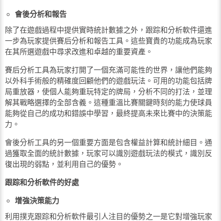
會後分析和報告
除了在遊戲過程中提供實時統計數據之外，跟踪和分析軟件還進
一步為玩家提供賽后分析和報告工具。這些寶貴的功能成為玩家
在其所選遊戲中尋求改進和卓越的重要資產。
賽后分析工具為玩家打開了一個充滿可能性的世界，讓他們能夠
以外科手術般的精確度回顧他們的遊戲玩法。可用的功能包括牌
局重放器，使個人能夠重玩特定的牌局，分析不同的打法，並理
解其戰略選擇的全部含義。這種重溫比賽關鍵時刻的能力使球員
能夠從自己的成功和錯誤中學習，最終提高未來比賽中的決策能
力。
會後分析工具的另一個重要方面是包含權益計算和統計細目。通
過獲取全面的統計數據，玩家可以識別遊戲玩法的模式，識別反
復出現的弱點，並利用自己的優勢。
跟踪和分析軟件的好處
增強決策能力
利用撲克跟踪和分析軟件最引人注目的優勢之一是它對增強玩家