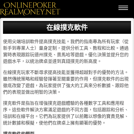
在線撲克軟件
使用尖端培訓軟件提高撲克技能。我們的指南專為所有玩家（從
新手到專業人士）量身定制，提供分析工具、教程和比較。通過
實時表現跟踪玩德州撲克、奧馬哈等遊戲。優化決策並提升您的
遊戲水平，以統治牌桌並達到真錢撲克的新高度。
在線撲克玩家不斷尋求提高技能並獲得超越對手的優勢的方法。
雖然傳統策略和經驗發揮著至關重要的作用，但撲克軟件的出現
徹底改變了遊戲，為玩家提供了強大的工具來分析數據、跟踪他
們的表現並做出明智的決策。
撲克軟件是指旨在增強撲克遊戲體驗的各種數字工具和應用程
序。這些軟件解決方案滿足遊戲的不同方面，包括跟踪和分析、
培訓和在線平台。它們為玩家提供了以前難以想像的寶貴見解、
統計數據和模擬，使他們在牌桌上擁有顯著的優勢。