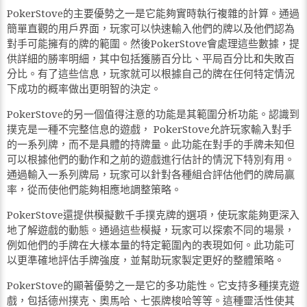
PokerStove的主要優勢之一是它能夠實時執行複雜的計算。通過
簡單直觀的用戶界面，玩家可以快速輸入他們的牌以及他們認為
對手可能擁有的牌的範圍。然後PokerStove會處理這些數據，提
供詳細的勝率明細，其中包括獲勝百分比、平局百分比和失敗百
分比。有了這些信息，玩家就可以根據自己的牌在任何特定情況
下成功的概率做出更明智的決定。
PokerStove的另一個值得注意的功能是其範圍分析功能。認識到
撲克是一種不完整信息的遊戲， PokerStove允許玩家輸入對手
的一系列牌，而不是具體的持牌量。此功能在對手的手牌未知但
可以根據他們的動作和之前的遊戲進行估計的情況下特別有用。
通過輸入一系列牌局，玩家可以針對各種組合評估他們的牌局贏
率，從而使他們能夠相應地調整策略。
PokerStove還提供模擬數千手撲克牌的選項，使玩家能夠更深入
地了解遊戲的動態。通過這些模擬，玩家可以探索不同的場景，
例如他們的手牌在大樣本量的特定範圍內的表現如何。此功能可
以更準確地評估手牌強度，並幫助玩家製定更好的整體策略。
PokerStove的顯著優勢之一是它的多功能性。它支持多種撲克遊
戲，包括德州撲克、奧馬哈、七張牌梭哈等等。這種靈活性使其