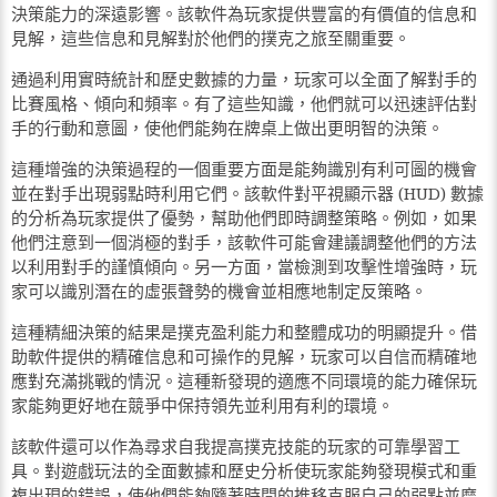
決策能力的深遠影響。該軟件為玩家提供豐富的有價值的信息和
見解，這些信息和見解對於他們的撲克之旅至關重要。
通過利用實時統計和歷史數據的力量，玩家可以全面了解對手的
比賽風格、傾向和頻率。有了這些知識，他們就可以迅速評估對
手的行動和意圖，使他們能夠在牌桌上做出更明智的決策。
這種增強的決策過程的一個重要方面是能夠識別有利可圖的機會
並在對手出現弱點時利用它們。該軟件對平視顯示器 (HUD) 數據
的分析為玩家提供了優勢，幫助他們即時調整策略。例如，如果
他們注意到一個消極的對手，該軟件可能會建議調整他們的方法
以利用對手的謹慎傾向。另一方面，當檢測到攻擊性增強時，玩
家可以識別潛在的虛張聲勢的機會並相應地制定反策略。
這種精細決策的結果是撲克盈利能力和整體成功的明顯提升。借
助軟件提供的精確信息和可操作的見解，玩家可以自信而精確地
應對充滿挑戰的情況。這種新發現的適應不同環境的能力確保玩
家能夠更好地在競爭中保持領先並利用有利的環境。
該軟件還可以作為尋求自我提高撲克技能的玩家的可靠學習工
具。對遊戲玩法的全面數據和歷史分析使玩家能夠發現模式和重
複出現的錯誤，使他們能夠隨著時間的推移克服自己的弱點並磨