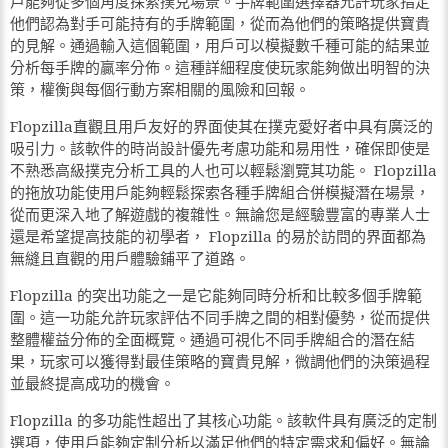
戶能夠從多個角度探索撲克場景。手牌範圍選擇器允許玩家指定
他們認為對手可能持有的手牌範圍，從而為他們的策略提供寶貴
的見解。通過輸入這個範圍，用戶可以模擬數千種可能的結果並
分析每手牌的贏率分佈。這種詳細程度使玩家能夠做出明智的決
策，權衡與每個行動方案相關的風險和回報。
Flopzilla直觀且用戶友好的界面使其在撲克愛好者中具有廣泛的
吸引力。該軟件的時尚設計優先考慮功能和易用性，確保即使是
不熟悉高級撲克分析工具的人也可以輕鬆瀏覽其功能。 Flopzilla
的拖放功能使用戶能夠輕鬆探索各種手牌組合併模擬潛在場景，
從而更深入地了解遊戲的複雜性。無論您是經驗豐富的專業人士
還是希望提高技能的初學者， Flopzilla 的易於訪問的界面都為
無縫且直觀的用戶體驗鋪平了道路。
Flopzilla 的突出功能之一是它能夠同時分析和比較多個手牌範
圍。這一功能允許玩家評估不同手牌之間的相對優勢，從而提供
整體權益分佈的全面概覽。通過可視化不同手牌組合的潛在結
果，玩家可以獲得對最佳策略的寶貴見解，微調他們的決策過程
並最終提高成功的機會。
Flopzilla 的多功能性超出了其核心功能。該軟件具有廣泛的定制
選項，使用戶能夠定制分析以滿足他們的特定需求和偏好。無論