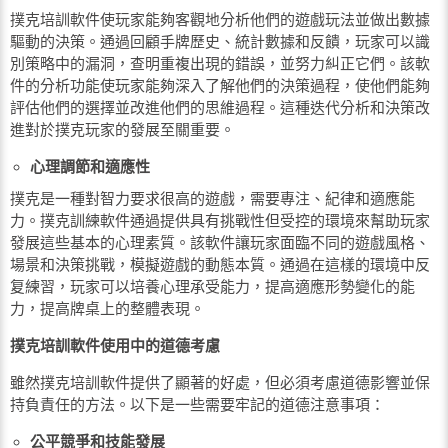
撲克培訓軟件使玩家能夠客觀地分析他們的遊戲玩法並做出數據
驅動的決策。通過回顧手牌歷史、統計數據和反饋，玩家可以識
別策略中的漏洞，查明重複出現的錯誤，並努力糾正它們。該軟
件的分析功能使玩家能夠深入了解他們的決策過程，使他們能夠
評估他們的選擇並改進他們的思維過程。這種迭代分析和決策改
進對於撲克玩家的發展至關重要。
心理調節和適應性
撲克是一種對智力要求很高的遊戲，需要專注、紀律和適應能
力。撲克訓練軟件通過提供具有挑戰性但受控的環境來幫助玩家
發展這些基本的心理素質。該軟件讓玩家面臨不同的遊戲風格、
場景和決策挑戰，模擬遊戲的動態本質。通過在這樣的環境中反
复練習，玩家可以培養心理承受能力，提高適應形勢變化的能
力，提高牌桌上的整體表現。
撲克培訓軟件使用中的道德考慮
雖然撲克培訓軟件提供了顯著的好處，但必須考慮道德影響並保
持負責任的方法。以下是一些需要牢記的道德注意事項：
公平競爭和技能發展