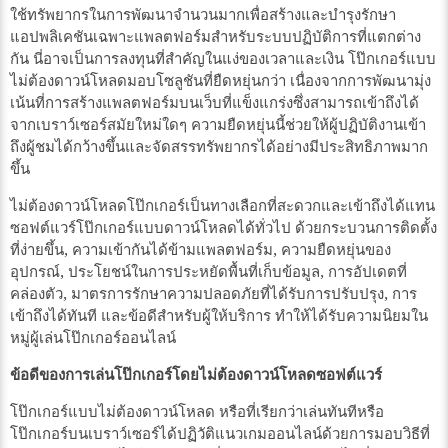
ใช้ทรัพยากรในการพัฒนาจำนวนมากเพื่อสร้างและบำรุงรักษา
แอปพลิเคชันเฉพาะแพลตฟอร์มสำหรับระบบปฏิบัติการที่แตกต่าง
กัน นี่อาจเป็นการลงทุนที่สำคัญในแง่ของเวลาและเงิน โป๊กเกอร์แบบ
ไม่ต้องดาวน์โหลดมอบโซลูชันที่ยืดหยุ่นกว่า เนื่องจากการพัฒนามุ่ง
เน้นที่การสร้างแพลตฟอร์มบนเว็บที่แข็งแกร่งซึ่งสามารถเข้าถึงได้
จากเบราว์เซอร์สมัยใหม่ใดๆ ความยืดหยุ่นนี้ช่วยให้ผู้ปฏิบัติงานเข้า
ถึงผู้ชมได้กว้างขึ้นและจัดสรรทรัพยากรได้อย่างมีประสิทธิภาพมาก
ขึ้น
ไม่ต้องดาวน์โหลดโป๊กเกอร์เป็นทางเลือกที่สะดวกและเข้าถึงได้แทน
ซอฟต์แวร์โป๊กเกอร์แบบดาวน์โหลดได้ทั่วไป ด้วยกระบวนการติดตั้ง
ที่ง่ายขึ้น, ความเข้ากันได้ข้ามแพลตฟอร์ม, ความยืดหยุ่นของ
อุปกรณ์, ประโยชน์ในการประหยัดพื้นที่เก็บข้อมูล, การอัปเดตที่
คล่องตัว, มาตรการรักษาความปลอดภัยที่ได้รับการปรับปรุง, การ
เข้าถึงได้ทันที และข้อดีสำหรับผู้ให้บริการ ทำให้ได้รับความนิยมใน
หมู่ผู้เล่นโป๊กเกอร์ออนไลน์
ข้อดีของการเล่นโป๊กเกอร์โดยไม่ต้องดาวน์โหลดซอฟต์แวร์
โป๊กเกอร์แบบไม่ต้องดาวน์โหลด หรือที่เรียกว่าเล่นทันทีหรือ
โป๊กเกอร์บนเบราว์เซอร์ได้ปฏิวัติแนวเกมออนไลน์ด้วยการมอบวิธีที่