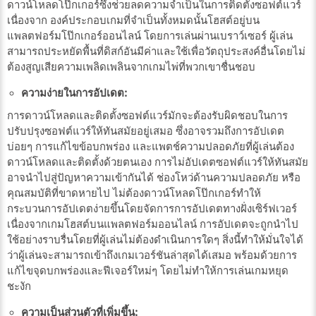
ดาวน์โหลดโป๊กเกอร์ซึ่งช่วยลดความจำเป็นในการติดตั้งซอฟต์แวร์
เนื่องจาก องค์ประกอบเกมที่จำเป็นทั้งหมดนั้นโฮสต์อยู่บน
แพลตฟอร์มโป๊กเกอร์ออนไลน์ โดยการเล่นผ่านเบราว์เซอร์ ผู้เล่น
สามารถประหยัดพื้นที่ดิสก์อันมีค่าและใช้เพื่อวัตถุประสงค์อื่นโดยไม่
ต้องสูญเสียความเพลิดเพลินจากเกมไพ่ที่พวกเขาชื่นชอบ
ความง่ายในการอัปเดต:
การดาวน์โหลดและติดตั้งซอฟต์แวร์มักจะต้องรับผิดชอบในการ
ปรับปรุงซอฟต์แวร์ให้ทันสมัยอยู่เสมอ ซึ่งอาจรวมถึงการอัปเดต
บ่อยๆ การแก้ไขข้อบกพร่อง และแพตช์ความปลอดภัยที่ผู้เล่นต้อง
ดาวน์โหลดและติดตั้งด้วยตนเอง การไม่อัปเดตซอฟต์แวร์ให้ทันสมัย
อาจนำไปสู่ปัญหาความเข้ากันได้ ช่องโหว่ด้านความปลอดภัย หรือ
คุณสมบัติที่ขาดหายไป ไม่ต้องดาวน์โหลดโป๊กเกอร์ทำให้
กระบวนการอัปเดตง่ายขึ้นโดยจัดการการอัปเดตทางฝั่งเซิร์ฟเวอร์
เนื่องจากเกมโฮสต์บนแพลตฟอร์มออนไลน์ การอัปเดตจะถูกนำไป
ใช้อย่างราบรื่นโดยที่ผู้เล่นไม่ต้องดำเนินการใดๆ สิ่งนี้ทำให้มั่นใจได้
ว่าผู้เล่นจะสามารถเข้าถึงเกมเวอร์ชันล่าสุดได้เสมอ พร้อมด้วยการ
แก้ไขจุดบกพร่องและฟีเจอร์ใหม่ๆ โดยไม่ทำให้การเล่นเกมหยุด
ชะงัก
ความเป็นส่วนตัวที่เพิ่มขึ้น: