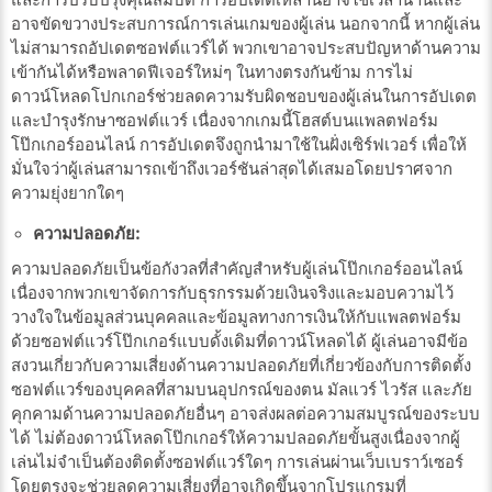
และการปรับปรุงคุณสมบัติ การอัปเดตเหล่านี้อาจใช้เวลานานและ
อาจขัดขวางประสบการณ์การเล่นเกมของผู้เล่น นอกจากนี้ หากผู้เล่น
ไม่สามารถอัปเดตซอฟต์แวร์ได้ พวกเขาอาจประสบปัญหาด้านความ
เข้ากันได้หรือพลาดฟีเจอร์ใหม่ๆ ในทางตรงกันข้าม การไม่
ดาวน์โหลดโปกเกอร์ช่วยลดความรับผิดชอบของผู้เล่นในการอัปเดต
และบำรุงรักษาซอฟต์แวร์ เนื่องจากเกมนี้โฮสต์บนแพลตฟอร์ม
โป๊กเกอร์ออนไลน์ การอัปเดตจึงถูกนำมาใช้ในฝั่งเซิร์ฟเวอร์ เพื่อให้
มั่นใจว่าผู้เล่นสามารถเข้าถึงเวอร์ชันล่าสุดได้เสมอโดยปราศจาก
ความยุ่งยากใดๆ
ความปลอดภัย:
ความปลอดภัยเป็นข้อกังวลที่สำคัญสำหรับผู้เล่นโป๊กเกอร์ออนไลน์
เนื่องจากพวกเขาจัดการกับธุรกรรมด้วยเงินจริงและมอบความไว้
วางใจในข้อมูลส่วนบุคคลและข้อมูลทางการเงินให้กับแพลตฟอร์ม
ด้วยซอฟต์แวร์โป๊กเกอร์แบบดั้งเดิมที่ดาวน์โหลดได้ ผู้เล่นอาจมีข้อ
สงวนเกี่ยวกับความเสี่ยงด้านความปลอดภัยที่เกี่ยวข้องกับการติดตั้ง
ซอฟต์แวร์ของบุคคลที่สามบนอุปกรณ์ของตน มัลแวร์ ไวรัส และภัย
คุกคามด้านความปลอดภัยอื่นๆ อาจส่งผลต่อความสมบูรณ์ของระบบ
ได้ ไม่ต้องดาวน์โหลดโป๊กเกอร์ให้ความปลอดภัยขั้นสูงเนื่องจากผู้
เล่นไม่จำเป็นต้องติดตั้งซอฟต์แวร์ใดๆ การเล่นผ่านเว็บเบราว์เซอร์
โดยตรงจะช่วยลดความเสี่ยงที่อาจเกิดขึ้นจากโปรแกรมที่