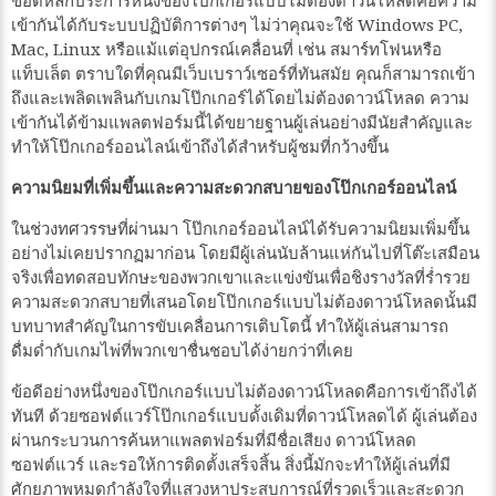
ข้อดีหลักประการหนึ่งของโป๊กเกอร์แบบไม่ต้องดาวน์โหลดคือความ
เข้ากันได้กับระบบปฏิบัติการต่างๆ ไม่ว่าคุณจะใช้ Windows PC,
Mac, Linux หรือแม้แต่อุปกรณ์เคลื่อนที่ เช่น สมาร์ทโฟนหรือ
แท็บเล็ต ตราบใดที่คุณมีเว็บเบราว์เซอร์ที่ทันสมัย คุณก็สามารถเข้า
ถึงและเพลิดเพลินกับเกมโป๊กเกอร์ได้โดยไม่ต้องดาวน์โหลด ความ
เข้ากันได้ข้ามแพลตฟอร์มนี้ได้ขยายฐานผู้เล่นอย่างมีนัยสำคัญและ
ทำให้โป๊กเกอร์ออนไลน์เข้าถึงได้สำหรับผู้ชมที่กว้างขึ้น
ความนิยมที่เพิ่มขึ้นและความสะดวกสบายของโป๊กเกอร์ออนไลน์
ในช่วงทศวรรษที่ผ่านมา โป๊กเกอร์ออนไลน์ได้รับความนิยมเพิ่มขึ้น
อย่างไม่เคยปรากฏมาก่อน โดยมีผู้เล่นนับล้านแห่กันไปที่โต๊ะเสมือน
จริงเพื่อทดสอบทักษะของพวกเขาและแข่งขันเพื่อชิงรางวัลที่ร่ำรวย
ความสะดวกสบายที่เสนอโดยโป๊กเกอร์แบบไม่ต้องดาวน์โหลดนั้นมี
บทบาทสำคัญในการขับเคลื่อนการเติบโตนี้ ทำให้ผู้เล่นสามารถ
ดื่มด่ำกับเกมไพ่ที่พวกเขาชื่นชอบได้ง่ายกว่าที่เคย
ข้อดีอย่างหนึ่งของโป๊กเกอร์แบบไม่ต้องดาวน์โหลดคือการเข้าถึงได้
ทันที ด้วยซอฟต์แวร์โป๊กเกอร์แบบดั้งเดิมที่ดาวน์โหลดได้ ผู้เล่นต้อง
ผ่านกระบวนการค้นหาแพลตฟอร์มที่มีชื่อเสียง ดาวน์โหลด
ซอฟต์แวร์ และรอให้การติดตั้งเสร็จสิ้น สิ่งนี้มักจะทำให้ผู้เล่นที่มี
ศักยภาพหมดกำลังใจที่แสวงหาประสบการณ์ที่รวดเร็วและสะดวก