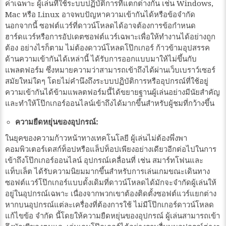
ค่าเฉพาะ ผู้เล่นที่ใช้ระบบปฏิบัติการที่แตกต่างกัน เช่น Windows,
Mac หรือ Linux อาจพบปัญหาความเข้ากันได้หรือข้อจำกัด
นอกจากนี้ ซอฟต์แวร์ที่ดาวน์โหลดได้อาจต้องการข้อกำหนด
ฮาร์ดแวร์หรือการอัปเดตซอฟต์แวร์เฉพาะเพื่อให้ทำงานได้อย่างถูก
ต้อง อย่างไรก็ตาม ไม่ต้องดาวน์โหลดโป๊กเกอร์ ก้าวข้ามอุปสรรค
ด้านความเข้ากันได้เหล่านี้ ได้รับการออกแบบมาให้ไม่ขึ้นกับ
แพลตฟอร์ม ซึ่งหมายความว่าสามารถเข้าถึงได้ผ่านเว็บเบราว์เซอร์
สมัยใหม่ใดๆ โดยไม่คำนึงถึงระบบปฏิบัติการหรืออุปกรณ์ที่ใช้อยู่
ความเข้ากันได้ข้ามแพลตฟอร์มนี้ได้ขยายฐานผู้เล่นอย่างมีนัยสำคัญ
และทำให้โป๊กเกอร์ออนไลน์เข้าถึงได้มากขึ้นสำหรับผู้ชมที่กว้างขึ้น
ความยืดหยุ่นของอุปกรณ์:
ในยุคของความก้าวหน้าทางเทคโนโลยี ผู้เล่นไม่ต้องพึ่งพา
คอมพิวเตอร์เดสก์ท็อปหรือแล็ปท็อปเพียงอย่างเดียวอีกต่อไปในการ
เข้าถึงโป๊กเกอร์ออนไลน์ อุปกรณ์เคลื่อนที่ เช่น สมาร์ทโฟนและ
แท็บเล็ต ได้รับความนิยมมากขึ้นสำหรับการเล่นเกมขณะเดินทาง
ซอฟต์แวร์โป๊กเกอร์แบบดั้งเดิมที่ดาวน์โหลดได้มักจะจำกัดผู้เล่นให้
อยู่ในอุปกรณ์เฉพาะ เนื่องจากพวกเขาต้องติดตั้งซอฟต์แวร์แยกต่าง
หากบนอุปกรณ์แต่ละเครื่องที่ต้องการใช้ ไม่มีโป๊กเกอร์ดาวน์โหลด
แก้ไขข้อ จำกัด นี้โดยให้ความยืดหยุ่นของอุปกรณ์ ผู้เล่นสามารถเข้า