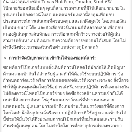
กัน ไม่ว่าคุณจะชอบ Texas Hold’em, Omaha, Stud หรือ
โป๊กเกอร์ยอดนิยมอื่นๆ คุณก็สามารถหาเกมที่มีให้เลือกมากมายใน
รูปแบบไม่ต้องดาวน์โหลด แพลตฟอร์มเหล่านี้ลงทุนเพื่อมอบ
ประสบการณ์การเล่นเกมที่ครอบคลุมและน่าดึงดูดใจ โดยเสนอเงิน
เดิมพัน ขนาดโต๊ะ และตัวเลือกทัวร์นาเมนต์ที่หลากหลายเพื่อตอบ
สนองผู้เล่นทุกระดับทักษะ การเลือกเกมที่กว้างขวางช่วยให้ผู้เล่น
สามารถค้นหาเกมที่เหมาะกับความต้องการของตนได้เสมอ โดยไม่
คำนึงถึงช่วงเวลาของวันหรือตำแหน่งทางภูมิศาสตร์
การกำจัดปัญหาความเข้ากันได้ของซอฟต์แวร์:
ซอฟต์แวร์โป๊กเกอร์แบบดั้งเดิมที่ดาวน์โหลดได้มักก่อให้เกิดปัญหา
ด้านความเข้ากันได้สำหรับผู้เล่น ทำให้ต้องใช้ระบบปฏิบัติการ ข้อ
กำหนดฮาร์ดแวร์ หรือการอัปเดตซอฟต์แวร์ที่เฉพาะเจาะจง สิ่งนี้อาจ
ทำให้ผู้เล่นหงุดหงิดโดยใช้อุปกรณ์หรือระบบปฏิบัติการที่แตกต่างกัน
ไม่ต้องดาวน์โหลดโป๊กเกอร์ช่วยขจัดข้อกังวลด้านความเข้ากันได้
เหล่านี้ด้วยการจัดหาโซลูชันบนเบราว์เซอร์ที่ทำงานบนหลาย
แพลตฟอร์ม ผู้เล่นสามารถเข้าถึงเกมผ่านเว็บเบราว์เซอร์ที่ต้องการ
โดยไม่คำนึงถึงอุปกรณ์หรือระบบปฏิบัติการที่ใช้อยู่ ความเข้ากันได้
นี้ช่วยให้มั่นใจได้ถึงประสบการณ์โป๊กเกอร์ที่สม่ำเสมอและราบรื่น
สำหรับผู้เล่นทุกคน โดยไม่คำนึงถึงการตั้งค่าอุปกรณ์ของพวกเขา