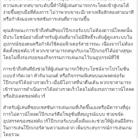
ความสะดวกสบายระดับนี้ทำให้ผู้เล่นสามารถกระโดดเข้าสู่เกมได้
ง่ายขึ้นทุกเมื่อที่ต้องการ ไม่ว่าพวกเขาจะมีเวลาเหลือสักสองสามนาที
หรือกำลังมองหาเซสชันการเล่นที่ยาวนานขึ้น
คุณลักษณะการเข้าถึงทันทีของโป๊กเกอร์แบบไม่ต้องดาวน์โหลดนั้น
มีประโยชน์อย่างยิ่งสำหรับผู้เล่นที่อาจไม่มีสิทธิ์ระดับผู้ดูแลระบบใน
อุปกรณ์ของตนหรือกำลังใช้คอมพิวเตอร์สาธารณะ เนื่องจากไม่ต้อง
ติดตั้งซอฟต์แวร์ พวกเขาสามารถสนุกกับเกมโป๊กเกอร์ได้อย่างสุขุม
โดยไม่ทิ้งร่องรอยของกิจกรรมการเล่นเกมไว้บนอุปกรณ์ที่ใช้
การเข้าถึงทันทียังช่วยให้ผู้เล่นสามารถใช้ประโยชน์จากโปรโมชั่น
แบบจำกัดเวลา ทัวร์นาเมนต์ หรือกิจกรรมพิเศษบนแพลตฟอร์ม
โป๊กเกอร์ได้อย่างรวดเร็ว เมื่อมีโอกาสที่น่าตื่นเต้น พวกเขาสามารถ
เข้าร่วมการดำเนินการได้อย่างรวดเร็วโดยไม่ต้องรอการดาวน์โหลด
หรืออัปเดตซอฟต์แวร์
สำหรับผู้เล่นที่ชอบเซสชันการเล่นเกมที่เกิดขึ้นเองหรือมีตารางที่ยุ่ง
การไม่ดาวน์โหลดโป๊กเกอร์คือโซลูชั่นที่สมบูรณ์แบบ ช่วยขจัด
อุปสรรคของซอฟต์แวร์โป๊กเกอร์แบบดั้งเดิมและช่วยให้ผู้เล่นมีอิสระ
ในการเล่นโป๊กเกอร์ตามความสะดวก เพิ่มประสบการณ์การเล่นเกม
โดยรวม