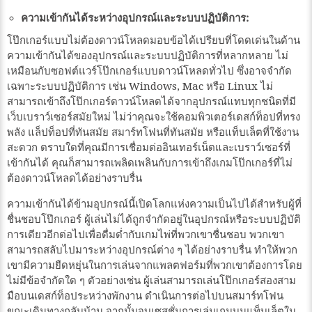
ความเข้ากันได้ระหว่างอุปกรณ์และระบบปฏิบัติการ:
โป๊กเกอร์แบบไม่ต้องดาวน์โหลดมอบข้อได้เปรียบที่โดดเด่นในด้าน
ความเข้ากันได้ของอุปกรณ์และระบบปฏิบัติการที่หลากหลาย ไม่
เหมือนกับซอฟต์แวร์โป๊กเกอร์แบบดาวน์โหลดทั่วไป ซึ่งอาจจำกัด
เฉพาะระบบปฏิบัติการ เช่น Windows, Mac หรือ Linux ไม่
สามารถเข้าถึงโป๊กเกอร์ดาวน์โหลดได้จากอุปกรณ์แทบทุกชนิดที่มี
เว็บเบราว์เซอร์สมัยใหม่ ไม่ว่าคุณจะใช้คอมพิวเตอร์เดสก์ท็อปที่ทรง
พลัง แล็ปท็อปที่ทันสมัย สมาร์ทโฟนที่ทันสมัย หรือแท็บเล็ตที่ใช้งาน
สะดวก ตราบใดที่คุณมีการเชื่อมต่ออินเทอร์เน็ตและเบราว์เซอร์ที่
เข้ากันได้ คุณก็สามารถเพลิดเพลินกับการเข้าถึงเกมโป๊กเกอร์ที่ไม่
ต้องดาวน์โหลดได้อย่างราบรื่น
ความเข้ากันได้ข้ามอุปกรณ์นี้เปิดโลกแห่งความเป็นไปได้สำหรับผู้ที่
ชื่นชอบโป๊กเกอร์ ผู้เล่นไม่ได้ถูกจำกัดอยู่ในอุปกรณ์หรือระบบปฏิบัติ
การเดียวอีกต่อไปเพื่อดื่มด่ำกับเกมไพ่ที่พวกเขาชื่นชอบ พวกเขา
สามารถสลับไปมาระหว่างอุปกรณ์ต่าง ๆ ได้อย่างราบรื่น ทำให้พวก
เขามีความยืดหยุ่นในการเล่นจากแพลตฟอร์มที่พวกเขาต้องการโดย
ไม่มีข้อจำกัดใด ๆ ตัวอย่างเช่น ผู้เล่นสามารถเล่นโป๊กเกอร์สองสาม
มือบนเดสก์ท็อประหว่างพักงาน ดำเนินการต่อไปบนสมาร์ทโฟน
ขณะเดินทางกลับบ้าน จากนั้นจบเซสชั่นการเล่นเกมบนแท็บเล็ตใน