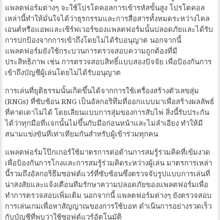
แพลตฟอร์มต่างๆ จะใช้โปรโตคอลการเข้ารหัสขั้นสูง โปรโตคอล
เหล่านี้ทำให้มั่นใจได้ว่าธุรกรรมและการสื่อสารทั้งหมดระหว่างไคล
เอนต์หรือแอพและเซิร์ฟเวอร์ของแพลตฟอร์มนั้นปลอดภัยและได้รับ
การปกป้องจากการเข้าถึงโดยไม่ได้รับอนุญาต นอกจากนี้
แพลตฟอร์มยังใช้กระบวนการตรวจสอบความถูกต้องที่มี
ประสิทธิภาพ เช่น การตรวจสอบสิทธิ์แบบสองปัจจัย เพื่อป้องกันการ
เข้าถึงบัญชีผู้เล่นโดยไม่ได้รับอนุญาต
การเล่นที่ยุติธรรมนั้นเกิดขึ้นได้จากการใช้เครื่องสร้างตัวเลขสุ่ม
(RNGs) ที่ซับซ้อน RNG เป็นอัลกอริทึมที่ออกแบบมาเพื่อสร้างผลลัพธ์
ที่คาดเดาไม่ได้ โดยเลียนแบบการสุ่มของการสับไพ่ สิ่งนี้รับประกัน
ได้ว่าทุกมือที่แจกนั้นไม่ขึ้นกับมือก่อนหน้าและไม่ลำเอียง ทำให้มี
สนามแข่งขันที่เท่าเทียมกันสำหรับผู้เข้าร่วมทุกคน
แพลตฟอร์มโป๊กเกอร์ใช้มาตรการต่อต้านการสมรู้ร่วมคิดที่เข้มงวด
เพื่อป้องกันการโกงและการสมรู้ร่วมคิดระหว่างผู้เล่น มาตรการเหล่า
นี้รวมถึงอัลกอริธึมซอฟต์แวร์ที่ซับซ้อนซึ่งตรวจจับรูปแบบการเล่นที่
น่าสงสัยและแจ้งเตือนทีมรักษาความปลอดภัยของแพลตฟอร์มเพื่อ
ทำการตรวจสอบเพิ่มเติม นอกจากนี้ แพลตฟอร์มต่างๆ ยังตรวจสอบ
การเล่นเกมเพื่อหาสัญญาณของการใช้บอท ดำเนินการอย่างรวดเร็ว
กับบัญชีที่พบว่าใช้ซอฟต์แวร์อัตโนมัติ