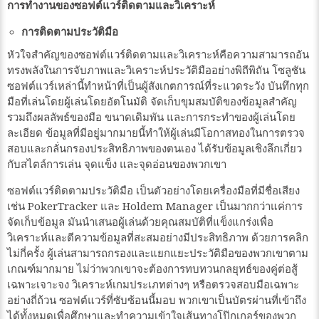
การทำงานของซอฟต์แวร์ติดตามและวิเคราะห์
การติดตามประวัติมือ
หัวใจสำคัญของซอฟต์แวร์ติดตามและวิเคราะห์คือความสามารถอัน
ทรงพลังในการจับภาพและวิเคราะห์ประวัติมืออย่างพิถีพิถัน โซลูชัน
ซอฟต์แวร์เหล่านี้ทำหน้าที่เป็นผู้สังเกตการณ์ที่ระแวดระวัง บันทึกทุก
มือที่เล่นโดยผู้เล่นโดยอัตโนมัติ จัดเก็บขุมสมบัติของข้อมูลสำคัญ
รวมถึงผลลัพธ์ของมือ ขนาดเดิมพัน และการกระทำของผู้เล่นโดย
ละเอียด ข้อมูลที่มีอยู่มากมายนี้ทำให้ผู้เล่นมีโอกาสทองในการตรวจ
สอบและกลั่นกรองประสิทธิภาพของตนเอง ได้รับข้อมูลเชิงลึกเกี่ยว
กับสไตล์การเล่น จุดแข็ง และจุดอ่อนของพวกเขา
ซอฟต์แวร์ติดตามประวัติมือ เป็นตัวอย่างโดยเครื่องมือที่มีชื่อเสียง
เช่น PokerTracker และ Holdem Manager เป็นมากกว่าแค่การ
จัดเก็บข้อมูล มันนำเสนอผู้เล่นด้วยคุณสมบัติที่แข็งแกร่งเพื่อ
วิเคราะห์และตีความข้อมูลที่สะสมอย่างมีประสิทธิภาพ ด้วยการคลิก
ไม่กี่ครั้ง ผู้เล่นสามารถกรองและแยกแยะประวัติมือของพวกเขาตาม
เกณฑ์มากมาย ไม่ว่าพวกเขาจะต้องการทบทวนกลยุทธ์ของคู่ต่อสู้
เฉพาะเจาะจง วิเคราะห์เกมประเภทต่างๆ หรือตรวจสอบมือเฉพาะ
อย่างถี่ถ้วน ซอฟต์แวร์ที่ซับซ้อนนี้มอบ พวกเขาเป็นบัตรผ่านที่เข้าถึง
ได้ทั้งหมดเพื่อศึกษาและทำความเข้าใจเส้นทางโป๊กเกอร์ของพวก