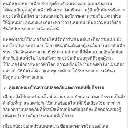
คนที่หลากหลายเพื่อปรับปรุงด้านสังคมของเกม ผู้เล่นสามารถ
โต้ตอบกับคู่ต่อสู้ผ่านฟังก์ชั่นแชท ส่งเสริมความรู้สึกเป็นมิตรหรือการ
แข่งขันที่เป็นมิตร บางแพลตฟอร์มยังมีการผสานรวมเว็บแคม ช่วย
ให้ผู้เล่นมองเห็นกันและกันระหว่างการเล่นเกม เพิ่มความสมจริงอีก
ขั้นให้กับประสบการณ์ออนไลน์
แพลตฟอร์มโป๊กเกอร์ออนไลน์จัดทัวร์นาเมนต์และกิจกรรมแบบนั่ง
แล้วไปเป็นประจำ มอบโอกาสที่น่าตื่นเต้นแก่ผู้เล่นในการแข่งขันเพื่อ
รับรางวัลเงินสดมากมาย ทัวร์นาเมนต์เหล่านี้มีตั้งแต่บายอินเล็กน้อย
สำหรับผู้เล่นทั่วไป ไปจนถึงการแข่งขันเดิมพันสูงที่ดึงดูดผู้เล่น
โป๊กเกอร์มืออาชีพจากทั่วโลก ความพร้อมใช้งานของทัวร์นาเมนต์ดัง
กล่าวทำให้มั่นใจได้ว่าผู้เล่นทุกระดับจะได้รับประสบการณ์ที่น่า
ดึงดูดและท้าทายเสมอ
คุณลักษณะด้านความปลอดภัยและการเล่นที่ยุติธรรม
เมื่อพูดถึงโป๊กเกอร์ออนไลน์ ความปลอดภัยและความยุติธรรมเป็นสิ่ง
สำคัญที่สุด แพลตฟอร์มโป๊กเกอร์ออนไลน์ที่มีชื่อเสียงใช้มาตรการ
รักษาความปลอดภัยที่ล้ำสมัยเพื่อปกป้องข้อมูลที่ละเอียดอ่อนของผู้
เล่นและรับประกันการเล่นเกมที่ยุติธรรม
เพื่อปกป้องข้อมูลส่วนบุคคลและข้อมูลทางการเงินของผู้เล่น