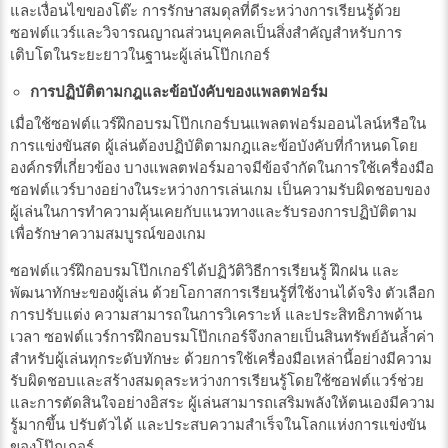
และเงื่อนไขของโต๊ะ การรักษาสมดุลที่ดีระหว่างการเรียนรู้ด้วย
ซอฟต์แวร์และวิจารณญาณส่วนบุคคลเป็นสิ่งสำคัญสำหรับการ
เติบโตในระยะยาวในฐานะผู้เล่นโป๊กเกอร์
การปฏิบัติตามกฎและข้อบังคับของแพลตฟอร์ม
เมื่อใช้ซอฟต์แวร์ฝึกอบรมโป๊กเกอร์บนแพลตฟอร์มออนไลน์หรือใน
การแข่งขันสด ผู้เล่นต้องปฏิบัติตามกฎและข้อบังคับที่กำหนดโดย
องค์กรที่เกี่ยวข้อง บางแพลตฟอร์มอาจมีข้อจำกัดในการใช้เครื่องมือ
ซอฟต์แวร์บางอย่างในระหว่างการเล่นเกม เป็นความรับผิดชอบของ
ผู้เล่นในการทำความคุ้นเคยกับแนวทางและรับรองการปฏิบัติตาม
เพื่อรักษาความสมบูรณ์ของเกม
ซอฟต์แวร์ฝึกอบรมโป๊กเกอร์ได้ปฏิวัติวิธีการเรียนรู้ ฝึกฝน และ
พัฒนาทักษะของผู้เล่น ด้วยโอกาสการเรียนรู้ที่ใช้งานได้จริง ตัวเลือก
การปรับแต่ง ความสามารถในการวิเคราะห์ และประสิทธิภาพด้าน
เวลา ซอฟต์แวร์การฝึกอบรมโป๊กเกอร์จึงกลายเป็นสินทรัพย์อันล้ำค่า
สำหรับผู้เล่นทุกระดับทักษะ ด้วยการใช้เครื่องมือเหล่านี้อย่างมีความ
รับผิดชอบและสร้างสมดุลระหว่างการเรียนรู้โดยใช้ซอฟต์แวร์ช่วย
และการตัดสินใจอย่างอิสระ ผู้เล่นสามารถเสริมพลังให้ตนเองมีความ
รู้มากขึ้น ปรับตัวได้ และประสบความสำเร็จในโลกแห่งการแข่งขัน
ของโป๊กเกอร์