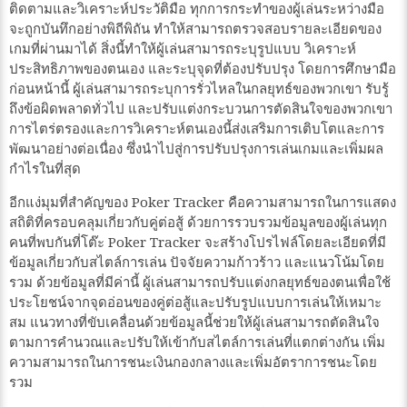
ติดตามและวิเคราะห์ประวัติมือ ทุกการกระทำของผู้เล่นระหว่างมือ
จะถูกบันทึกอย่างพิถีพิถัน ทำให้สามารถตรวจสอบรายละเอียดของ
เกมที่ผ่านมาได้ สิ่งนี้ทำให้ผู้เล่นสามารถระบุรูปแบบ วิเคราะห์
ประสิทธิภาพของตนเอง และระบุจุดที่ต้องปรับปรุง โดยการศึกษามือ
ก่อนหน้านี้ ผู้เล่นสามารถระบุการรั่วไหลในกลยุทธ์ของพวกเขา รับรู้
ถึงข้อผิดพลาดทั่วไป และปรับแต่งกระบวนการตัดสินใจของพวกเขา
การไตร่ตรองและการวิเคราะห์ตนเองนี้ส่งเสริมการเติบโตและการ
พัฒนาอย่างต่อเนื่อง ซึ่งนำไปสู่การปรับปรุงการเล่นเกมและเพิ่มผล
กำไรในที่สุด
อีกแง่มุมที่สำคัญของ Poker Tracker คือความสามารถในการแสดง
สถิติที่ครอบคลุมเกี่ยวกับคู่ต่อสู้ ด้วยการรวบรวมข้อมูลของผู้เล่นทุก
คนที่พบกันที่โต๊ะ Poker Tracker จะสร้างโปรไฟล์โดยละเอียดที่มี
ข้อมูลเกี่ยวกับสไตล์การเล่น ปัจจัยความก้าวร้าว และแนวโน้มโดย
รวม ด้วยข้อมูลที่มีค่านี้ ผู้เล่นสามารถปรับแต่งกลยุทธ์ของตนเพื่อใช้
ประโยชน์จากจุดอ่อนของคู่ต่อสู้และปรับรูปแบบการเล่นให้เหมาะ
สม แนวทางที่ขับเคลื่อนด้วยข้อมูลนี้ช่วยให้ผู้เล่นสามารถตัดสินใจ
ตามการคำนวณและปรับให้เข้ากับสไตล์การเล่นที่แตกต่างกัน เพิ่ม
ความสามารถในการชนะเงินกองกลางและเพิ่มอัตราการชนะโดย
รวม