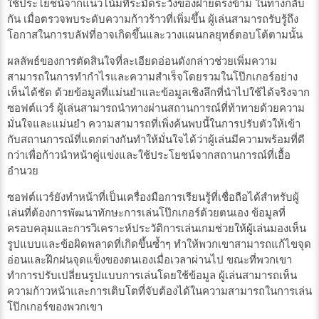
ใช้ประโยชน์จากแนวโน้มที่ระมัดระวังของฝ่ายตรงข้าม ในทางกลับ
กัน เมื่อตรวจพบระดับความก้าวร้าวที่เพิ่มขึ้น ผู้เล่นสามารถรับรู้ถึง
โอกาสในการบลัฟที่อาจเกิดขึ้นและวางแผนกลยุทธ์ตอบโต้ตามนั้น
ผลลัพธ์ของการตัดสินใจที่ละเอียดอ่อนดังกล่าวช่วยเพิ่มความ
สามารถในการทำกำไรและความสำเร็จโดยรวมในโป๊กเกอร์อย่าง
เห็นได้ชัด ด้วยข้อมูลที่แม่นยำและข้อมูลเชิงลึกที่นำไปใช้ได้จริงจาก
ซอฟต์แวร์ ผู้เล่นสามารถนำทางผ่านสถานการณ์ที่ท้าทายด้วยความ
มั่นใจและแม่นยำ ความสามารถที่เพิ่งค้นพบนี้ในการปรับตัวให้เข้า
กับสถานการณ์ที่แตกต่างกันทำให้มั่นใจได้ว่าผู้เล่นมีความพร้อมที่ดี
กว่าเพื่อก้าวนำหน้าคู่แข่งและใช้ประโยชน์จากสถานการณ์ที่เอื้อ
อำนวย
ซอฟต์แวร์ยังทำหน้าที่เป็นเครื่องมือการเรียนรู้ที่เชื่อถือได้สำหรับผู้
เล่นที่ต้องการพัฒนาทักษะการเล่นโป๊กเกอร์ด้วยตนเอง ข้อมูลที่
ครอบคลุมและการวิเคราะห์ประวัติการเล่นเกมช่วยให้ผู้เล่นมองเห็น
รูปแบบและข้อผิดพลาดที่เกิดขึ้นซ้ำๆ ทำให้พวกเขาสามารถแก้ไขจุด
อ่อนและฝึกฝนจุดแข็งของตนเองเมื่อเวลาผ่านไป ขณะที่พวกเขา
ทำการปรับเปลี่ยนรูปแบบการเล่นโดยใช้ข้อมูล ผู้เล่นสามารถเห็น
ความก้าวหน้าและการเติบโตที่จับต้องได้ในความสามารถในการเล่น
โป๊กเกอร์ของพวกเขา