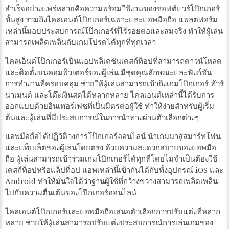
สำเร็จอย่างแพร่หลายคือความพร้อมใช้งานของซอฟต์แวร์โป๊กเกอร์
ขั้นสูง รวมถึงไคลเอนต์โป๊กเกอร์เฉพาะและแอพมือถือ แพลตฟอร์ม
เหล่านี้มอบประสบการณ์โป๊กเกอร์ที่ไร้รอยต่อและสมจริง ทำให้ผู้เล่น
สามารถเพลิดเพลินกับเกมโปรดได้ทุกที่ทุกเวลา
ไคลเอ็นต์โป๊กเกอร์เป็นแอปพลิเคชันเดสก์ท็อปที่สามารถดาวน์โหลด
และติดตั้งบนคอมพิวเตอร์ของผู้เล่น มีชุดคุณลักษณะและฟังก์ชัน
การทำงานที่ครอบคลุม ช่วยให้ผู้เล่นสามารถเข้าถึงเกมโป๊กเกอร์ ทัวร์
นาเมนต์ และโต๊ะเงินสดได้หลากหลาย ไคลเอนต์เหล่านี้ได้รับการ
ออกแบบด้วยอินเทอร์เฟซที่เป็นมิตรต่อผู้ใช้ ทำให้ง่ายสำหรับผู้เริ่ม
ต้นและผู้เล่นที่มีประสบการณ์ในการนำทางผ่านตัวเลือกต่างๆ
แอพมือถือได้ปฏิวัติวงการโป๊กเกอร์ออนไลน์ นำเกมมาสู่สมาร์ทโฟน
และแท็บเล็ตของผู้เล่นโดยตรง ด้วยความสะดวกสบายของแอพมือ
ถือ ผู้เล่นสามารถเข้าร่วมเกมโป๊กเกอร์ได้ทุกที่โดยไม่จำเป็นต้องใช้
เดสก์ท็อปหรือแล็ปท็อป แอพเหล่านี้เข้ากันได้กับทั้งอุปกรณ์ iOS และ
Android ทำให้มั่นใจได้ว่าฐานผู้ใช้ที่กว้างขวางสามารถเพลิดเพลิน
ไปกับความตื่นเต้นของโป๊กเกอร์ออนไลน์
ไคลเอนต์โป๊กเกอร์และแอพมือถือเสนอตัวเลือกการปรับแต่งที่หลาก
หลาย ช่วยให้ผู้เล่นสามารถปรับแต่งประสบการณ์การเล่นเกมของ