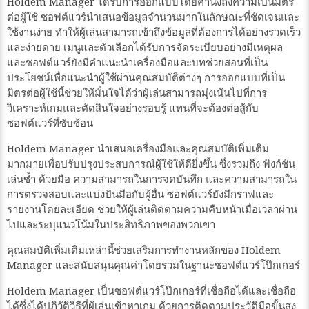
Holdem Manager ได้รับการออกแบบโดยคำนึงถึงความเป็นมิตร
ต่อผู้ใช้ ซอฟต์แวร์นำเสนอข้อมูลจำนวนมากในลักษณะที่ชัดเจนและ
ใช้งานง่าย ทำให้ผู้เล่นสามารถเข้าถึงข้อมูลที่ต้องการได้อย่างรวดเร็ว
และง่ายดาย เมนูและตัวเลือกได้รับการจัดระเบียบอย่างมีเหตุผล
และซอฟต์แวร์ยังมีคำแนะนำเครื่องมือและบทช่วยสอนที่เป็น
ประโยชน์เพื่อแนะนำผู้ใช้ผ่านคุณสมบัติต่างๆ การออกแบบที่เป็น
มิตรต่อผู้ใช้นี้ช่วยให้มั่นใจได้ว่าผู้เล่นสามารถมุ่งเน้นไปที่การ
วิเคราะห์เกมและตัดสินใจอย่างรอบรู้ แทนที่จะต้องต่อสู้กับ
ซอฟต์แวร์ที่ซับซ้อน
Holdem Manager นำเสนอเครื่องมือและคุณสมบัติเพิ่มเติม
มากมายเพื่อปรับปรุงประสบการณ์ผู้ใช้ให้ดียิ่งขึ้น ซึ่งรวมถึง ฟังก์ชัน
เล่นซ้ำ ด้วยมือ ความสามารถในการจดบันทึก และความสามารถใน
การตรวจสอบและแบ่งปันมือกับผู้อื่น ซอฟต์แวร์ยังมีกราฟและ
รายงานโดยละเอียด ช่วยให้ผู้เล่นติดตามความคืบหน้าเมื่อเวลาผ่าน
ไปและระบุแนวโน้มในประสิทธิภาพของพวกเขา
คุณสมบัติเพิ่มเติมเหล่านี้ช่วยเสริมการทำงานหลักของ Holdem
Manager และสนับสนุนคุณค่าโดยรวมในฐานะซอฟต์แวร์โป๊กเกอร์
Holdem Manager เป็นซอฟต์แวร์โป๊กเกอร์ที่เชื่อถือได้และเชื่อถือ
ได้ซึ่งได้ปฏิวัติวิธีที่ผู้เล่นเข้าหาเกม ด้วยการติดตามประวัติมือขั้นสูง