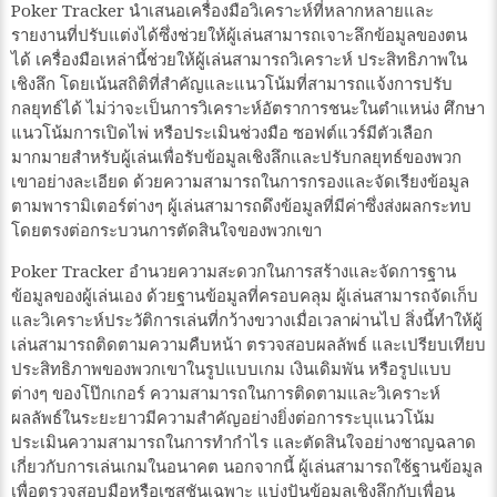
Poker Tracker นำเสนอเครื่องมือวิเคราะห์ที่หลากหลายและ
รายงานที่ปรับแต่งได้ซึ่งช่วยให้ผู้เล่นสามารถเจาะลึกข้อมูลของตน
ได้ เครื่องมือเหล่านี้ช่วยให้ผู้เล่นสามารถวิเคราะห์ ประสิทธิภาพใน
เชิงลึก โดยเน้นสถิติที่สำคัญและแนวโน้มที่สามารถแจ้งการปรับ
กลยุทธ์ได้ ไม่ว่าจะเป็นการวิเคราะห์อัตราการชนะในตำแหน่ง ศึกษา
แนวโน้มการเปิดไพ่ หรือประเมินช่วงมือ ซอฟต์แวร์มีตัวเลือก
มากมายสำหรับผู้เล่นเพื่อรับข้อมูลเชิงลึกและปรับกลยุทธ์ของพวก
เขาอย่างละเอียด ด้วยความสามารถในการกรองและจัดเรียงข้อมูล
ตามพารามิเตอร์ต่างๆ ผู้เล่นสามารถดึงข้อมูลที่มีค่าซึ่งส่งผลกระทบ
โดยตรงต่อกระบวนการตัดสินใจของพวกเขา
Poker Tracker อำนวยความสะดวกในการสร้างและจัดการฐาน
ข้อมูลของผู้เล่นเอง ด้วยฐานข้อมูลที่ครอบคลุม ผู้เล่นสามารถจัดเก็บ
และวิเคราะห์ประวัติการเล่นที่กว้างขวางเมื่อเวลาผ่านไป สิ่งนี้ทำให้ผู้
เล่นสามารถติดตามความคืบหน้า ตรวจสอบผลลัพธ์ และเปรียบเทียบ
ประสิทธิภาพของพวกเขาในรูปแบบเกม เงินเดิมพัน หรือรูปแบบ
ต่างๆ ของโป๊กเกอร์ ความสามารถในการติดตามและวิเคราะห์
ผลลัพธ์ในระยะยาวมีความสำคัญอย่างยิ่งต่อการระบุแนวโน้ม
ประเมินความสามารถในการทำกำไร และตัดสินใจอย่างชาญฉลาด
เกี่ยวกับการเล่นเกมในอนาคต นอกจากนี้ ผู้เล่นสามารถใช้ฐานข้อมูล
เพื่อตรวจสอบมือหรือเซสชันเฉพาะ แบ่งปันข้อมูลเชิงลึกกับเพื่อน