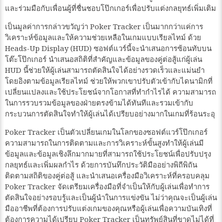
และร่วมมือกับเพื่อนผู้ที่ชื่นชอบโป๊กเกอร์เพื่อปรับแต่งกลยุทธ์เพิ่มเติม
เป็นมูลค่าการกล่าวขวัญว่า Poker Tracker เป็นมากกว่าแค่การ
วิเคราะห์ข้อมูลและให้ความช่วยเหลือในเกมแบบเรียลไทม์ ด้วย
Heads-Up Display (HUD) ซอฟต์แวร์นี้จะนำเสนอการซ้อนทับบน
โต๊ะโป๊กเกอร์ นำเสนอสถิติที่สำคัญและข้อมูลของคู่ต่อสู้แก่ผู้เล่น
HUD นี้ช่วยให้ผู้เล่นสามารถตัดสินใจได้อย่างรวดเร็วและแม่นยำ
โดยอิงตามข้อมูลเรียลไทม์ ช่วยให้พวกเขาปรับตัวเข้ากับไดนามิกที่
เปลี่ยนแปลงและใช้ประโยชน์จากโอกาสที่ทำกำไรได้ ความสามารถ
ในการรวบรวมข้อมูลของฝ่ายตรงข้ามได้ทันทีและรวมเข้ากับ
กระบวนการตัดสินใจทำให้ผู้เล่นได้เปรียบอย่างมากในเกมที่ร้อนระอุ
Poker Tracker เป็นตัวเปลี่ยนเกมในโลกของซอฟต์แวร์โป๊กเกอร์
ความสามารถในการติดตามและการวิเคราะห์ขั้นสูงทำให้ผู้เล่นมี
ข้อมูลและข้อมูลเชิงลึกมากมายที่สามารถใช้ประโยชน์เพื่อปรับปรุง
กลยุทธ์และเพิ่มผลกำไร ด้วยการบันทึกประวัติมืออย่างพิถีพิถัน
ติดตามสถิติของคู่ต่อสู้ และนำเสนอเครื่องมือวิเคราะห์ที่ครอบคลุม
Poker Tracker จัดเตรียมเครื่องมือที่จำเป็นให้กับผู้เล่นเพื่อทำการ
ตัดสินใจอย่างรอบรู้และเป็นผู้นำในการแข่งขัน ไม่ว่าคุณจะเป็นผู้เล่น
มืออาชีพที่ต้องการปรับแต่งเกมของคุณหรือผู้เล่นเพื่อความบันเทิงที่
ต้องการความได้เปรียบ Poker Tracker เป็นทรัพย์สินที่ขาดไม่ได้ที่