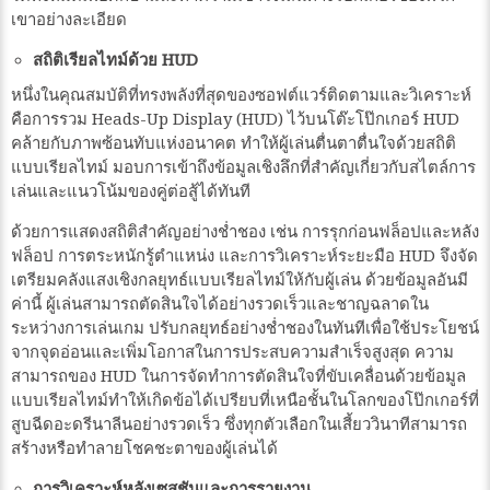
เขาอย่างละเอียด
สถิติเรียลไทม์ด้วย HUD
หนึ่งในคุณสมบัติที่ทรงพลังที่สุดของซอฟต์แวร์ติดตามและวิเคราะห์
คือการรวม Heads-Up Display (HUD) ไว้บนโต๊ะโป๊กเกอร์ HUD
คล้ายกับภาพซ้อนทับแห่งอนาคต ทำให้ผู้เล่นตื่นตาตื่นใจด้วยสถิติ
แบบเรียลไทม์ มอบการเข้าถึงข้อมูลเชิงลึกที่สำคัญเกี่ยวกับสไตล์การ
เล่นและแนวโน้มของคู่ต่อสู้ได้ทันที
ด้วยการแสดงสถิติสำคัญอย่างช่ำชอง เช่น การรุกก่อนฟล็อปและหลัง
ฟล็อป การตระหนักรู้ตำแหน่ง และการวิเคราะห์ระยะมือ HUD จึงจัด
เตรียมคลังแสงเชิงกลยุทธ์แบบเรียลไทม์ให้กับผู้เล่น ด้วยข้อมูลอันมี
ค่านี้ ผู้เล่นสามารถตัดสินใจได้อย่างรวดเร็วและชาญฉลาดใน
ระหว่างการเล่นเกม ปรับกลยุทธ์อย่างช่ำชองในทันทีเพื่อใช้ประโยชน์
จากจุดอ่อนและเพิ่มโอกาสในการประสบความสำเร็จสูงสุด ความ
สามารถของ HUD ในการจัดทำการตัดสินใจที่ขับเคลื่อนด้วยข้อมูล
แบบเรียลไทม์ทำให้เกิดข้อได้เปรียบที่เหนือชั้นในโลกของโป๊กเกอร์ที่
สูบฉีดอะดรีนาลีนอย่างรวดเร็ว ซึ่งทุกตัวเลือกในเสี้ยววินาทีสามารถ
สร้างหรือทำลายโชคชะตาของผู้เล่นได้
การวิเคราะห์หลังเซสชันและการรายงาน