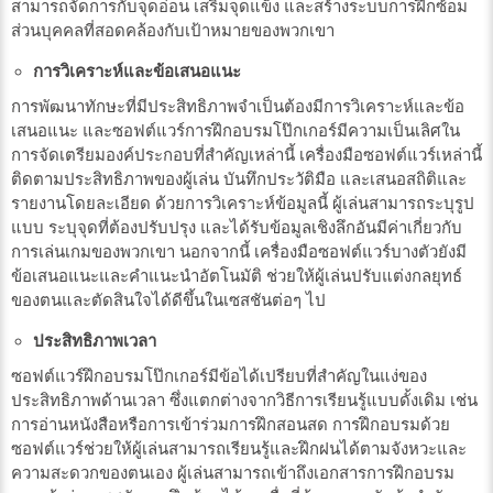
สามารถจัดการกับจุดอ่อน เสริมจุดแข็ง และสร้างระบบการฝึกซ้อม
ส่วนบุคคลที่สอดคล้องกับเป้าหมายของพวกเขา
การวิเคราะห์และข้อเสนอแนะ
การพัฒนาทักษะที่มีประสิทธิภาพจำเป็นต้องมีการวิเคราะห์และข้อ
เสนอแนะ และซอฟต์แวร์การฝึกอบรมโป๊กเกอร์มีความเป็นเลิศใน
การจัดเตรียมองค์ประกอบที่สำคัญเหล่านี้ เครื่องมือซอฟต์แวร์เหล่านี้
ติดตามประสิทธิภาพของผู้เล่น บันทึกประวัติมือ และเสนอสถิติและ
รายงานโดยละเอียด ด้วยการวิเคราะห์ข้อมูลนี้ ผู้เล่นสามารถระบุรูป
แบบ ระบุจุดที่ต้องปรับปรุง และได้รับข้อมูลเชิงลึกอันมีค่าเกี่ยวกับ
การเล่นเกมของพวกเขา นอกจากนี้ เครื่องมือซอฟต์แวร์บางตัวยังมี
ข้อเสนอแนะและคำแนะนำอัตโนมัติ ช่วยให้ผู้เล่นปรับแต่งกลยุทธ์
ของตนและตัดสินใจได้ดีขึ้นในเซสชันต่อๆ ไป
ประสิทธิภาพเวลา
ซอฟต์แวร์ฝึกอบรมโป๊กเกอร์มีข้อได้เปรียบที่สำคัญในแง่ของ
ประสิทธิภาพด้านเวลา ซึ่งแตกต่างจากวิธีการเรียนรู้แบบดั้งเดิม เช่น
การอ่านหนังสือหรือการเข้าร่วมการฝึกสอนสด การฝึกอบรมด้วย
ซอฟต์แวร์ช่วยให้ผู้เล่นสามารถเรียนรู้และฝึกฝนได้ตามจังหวะและ
ความสะดวกของตนเอง ผู้เล่นสามารถเข้าถึงเอกสารการฝึกอบรม