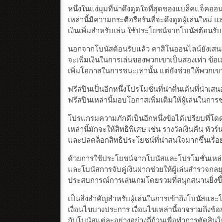
หนึ่งในแง่มุมที่น่าดึงดูดใจที่สุดของแบล็คแจ็
เหล่านี้มีความกระตือรือร้นที่จะดึงดูดผู้เล่นให
เงินเพิ่มสำหรับเล่น ใช้ประโยชน์จากโบนัสต้อนรั
นอกจากโบนัสต้อนรับแล้ว คาสิโนออนไลน์ยังเสนอโบน
จะเพิ่มเงินในการเล่นของพวกเขาเป็นสองเท่า ข้อเสน
เพิ่มโอกาสในการชนะเท่านั้น แต่ยังช่วยให้พวกเข
ฟรีสปินเป็นอีกหนึ่งโปรโมชั่นที่น่าตื่นเต้นที่
ฟรีสปินเหล่านี้มอบโอกาสเพิ่มเติมให้ผู้เล่นในกา
โปรแกรมความภักดีเป็นอีกหนึ่งข้อได้เปรียบที่
เหล่านี้มักจะให้สิทธิพิเศษ เช่น รางวัลเงินคืน 
และปลดล็อกสิทธิประโยชน์ที่น่าสนใจมากขึ้นเรื่อยๆ
ด้วยการใช้ประโยชน์จากโบนัสและโปรโมชั่นเหล่าน
และโบนัสการจับคู่เงินฝากช่วยให้ผู้เล่นสำรวจกลย
ประสบการณ์การเล่นเกมโดยรวมที่สนุกสนานยิ่งขึ
เป็นสิ่งสำคัญสำหรับผู้เล่นในการเข้าถึงโบนัสแ
เงื่อนไขบางประการ เงื่อนไขเหล่านี้อาจรวมถึงข้
กับโบนัสแต่ละอย่างอย่างถี่ถ้วนเพื่อทำการตัดสิน