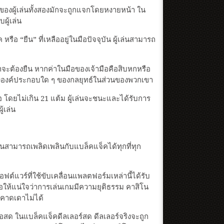
ไพ่ของผู้เล่นทั้งสองมักจะถูกแจกโดยหงายหน้า ใน
ผู้เล่น
รือ “ยืน” ที่เหลืออยู่ในมือปัจจุบัน ผู้เล่นสามารถ
ขาจะต้องยืน หากค่าในมือของเจ้ามือคือสิบหกหรือ
งถึงองค์ประกอบใด ๆ ของกลยุทธ์ในส่วนของพวกเขา
อ โดยไม่เกิน 21 แต้ม ผู้เล่นจะชนะและได้รับการ
้เล่น
นสามารถเพลิดเพลินกับแบล็คแจ็คได้ทุกที่ทุก
แวร์ที่ใช้ขับเคลื่อนแพลตฟอร์มเหล่านี้ได้รับ
อให้แน่ใจว่าการเล่นเกมมีความยุติธรรม คาสิโน
ละคาดเดาไม่ได้
ือสด ในแบล็คแจ็คดีลเลอร์สด ดีลเลอร์จริงจะถูก