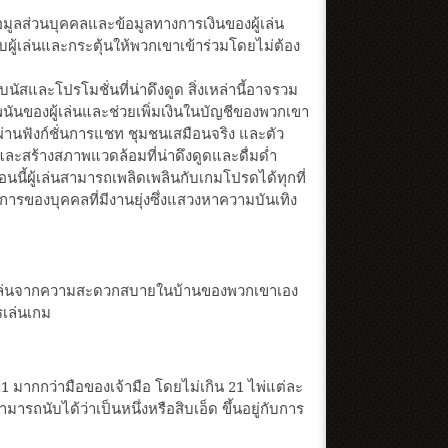
อมูลส่วนบุคคลและข้อมูลทางการเงินของผู้เล่น
ผู้เล่นและกระตุ้นให้พวกเขาเข้าร่วมโดยไม่ต้อง
สและโปรโมชั่นที่น่าดึงดูด สิ่งเหล่านี้อาจรวม
พนันของผู้เล่นและช่วยเพิ่มเงินในบัญชีของพวกเขา
่านฟังก์ชั่นการแชท ชุมชนเสมือนจริง และตัว
และสร้างสภาพแวดล้อมที่น่าดึงดูดและดื่มด่ำ
้ผู้เล่นสามารถเพลิดเพลินกับเกมโปรดได้ทุกที่
ารของบุคคลที่มีงานยุ่งซึ่งแสวงหาความบันเทิง
ารเล่นจากความสะดวกสบายในบ้านของพวกเขาเอง
รเล่นเกม
ับ 21 มากกว่ามือของเจ้ามือ โดยไม่เกิน 21 ไพ่แต่ละ
ารถนับได้ว่าเป็นหนึ่งหรือสิบเอ็ด ขึ้นอยู่กับการ