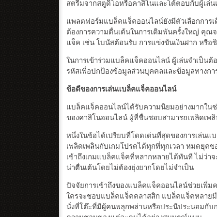
สตรีมจากสตูดิโอหรือคาสิโนและโต้ตอบกับผู้เล่นแ
แพลตฟอร์มแบล็คแจ็คออนไลน์ยังมีตัวเลือกการเดิมพ
ต้องการความตื่นเต้นในการเดิมพันครั้งใหญ่ คุ
แจ็ค เช่น โบนัสต้อนรับ การแข่งขันเงินฝาก หรื
ในการเข้าร่วมแบล็คแจ็คออนไลน์ ผู้เล่นจำเป็นต้
รหัสเพื่อปกป้องข้อมูลส่วนบุคคลและข้อมูลทางกา
ข้อดีของการเล่นแบล็คแจ็คออนไลน์
แบล็คแจ็คออนไลน์ได้รับความนิยมอย่างมากในช่วงไ
ของคาสิโนออนไลน์ ผู้ที่ชื่นชอบสามารถเพลิดเพล
หนึ่งในข้อได้เปรียบที่โดดเด่นที่สุดของการเล่น
เพลิดเพลินกับเกมโปรดได้ทุกที่ทุกเวลา หมดยุคข
เข้าถึงเกมแบล็คแจ็คที่หลากหลายได้ทันที ไม่ว่า
น่าตื่นเต้นโดยไม่ต้องยุ่งยากโดยไม่จำเป็น
ปัจจัยการเข้าถึงของแบล็คแจ็คออนไลน์ช่วยเพิ่
ใครจะชอบแบล็คแจ็คคลาสสิก แบล็คแจ็คหลายมือ หรือ
นั่งที่โต๊ะที่มีผู้คนพลุกพล่านหรือประนีประนอมก