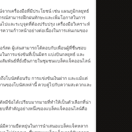
กเครื่องมือที่มีประโยชน์ เช่น แผนภูมิกลยุทธ์
ะสบการณ์สามารถฝึกฝนทักษะและเพิ่มโอกาสในการ
ปและระบุจุดที่ต้องปรับปรุง เครื่องมือวิเคราะห์
การความก้าวหน้าอย่างต่อเนื่องในการเล่นเกมของ
สด ผู้เล่นสามารถโต้ตอบกับเพื่อนผู้ที่ชื่นชอบ
มในการแข่งขันที่เป็นมิตร แบ่งปันกลยุทธ์ และ
ามสัมพันธ์ที่ยั่งยืนภายในชุมชนแบล็คแจ็คออนไลน์
ถึงโบนัสต้อนรับ การแข่งขันเงินฝาก และแม้แต่
ช้งานของโบนัสเหล่านี้ ควบคู่ไปกับความสะดวกและ
ทัลมีข้อได้เปรียบมากมายที่ทำให้เป็นตัวเลือกที่น่า
ยบที่สำคัญอย่างหนึ่งของแบล็คแจ็คออนไลน์คือ
นไลน์มีความยืดหยุ่นในการนำเสนอแบล็คแจ็คหลาก