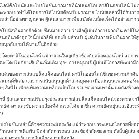
คออนไลน์คือโบนัสและโปรโมชั่นมากมายที่นำเสนอโดยคาสิโนออนไลน์ ไม่
ม่ และพวกเขาทำได้โดยการให้โบนัสต้อนรับมากมาย โบนัสเหล่านี้ได้รับการอ
บเหล่านี้อย่างชาญฉลาด ผู้เล่นสามารถเพิ่มแบ๊งค์แบล็คแจ็คได้อย่างม
ัสเงินฝากอีกด้วย ซึ่งหมายความว่าเมื่อผู้เล่นทำการฝากเงิน คาสิโนจะจั
อที่น่าดึงดูดใจนี้เป็นวิธีที่ยอดเยี่ยมสำหรับผู้เล่นในการเพิ่มเงินฝาก
าสนุกกับเกมได้นานขึ้นอีกด้วย
นำเสนอโดยคาสิโนออนไลน์ แม้ว่าส่วนใหญ่เกี่ยวข้องกับสล็อตออนไลน์ แต่
รชนะโดยไม่ต้องเสียเงินเพิ่มเติม ทุกๆ การหมุนฟรี ผู้เล่นมีโอกาสพัฒนาม
โดดเด่นของการเล่นแบล็คแจ็คออนไลน์ คาสิโนออนไลน์ชื่นชมความภักดีขอ
ทัวร์นาเมนต์พิเศษ และการสนับสนุนลูกค้าส่วนบุคคล เมื่อเล่นบนแพลตฟอร์
 สิ่งนี้ไม่เพียงเพิ่มความเพลิดเพลินโดยรวมของเกมเท่านั้น แต่ยังสร้างคว
ี้ ผู้เล่นสามารถปรับปรุงประสบการณ์แบล็คแจ็คออนไลน์ของพวกเขาได้อย
ุทธ์ต่างๆ และรับความเสี่ยงที่คำนวณได้มากขึ้น ความยืดหยุ่นและอิสระที
้น
ละโปรโมชั่นเหล่านี้ด้วยความระมัดระวัง แม้ว่าพวกเขาจะเสนอโอกาสที่ย
อกำหนดการเดิมพัน ขีดจำกัดการถอน และข้อจำกัดของเกม ดังนั้นผู้เล่น จะ
ใจอย่างรอบรู้และหลีกเลี่ยงความผิดหวัง