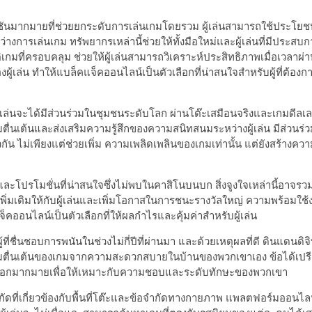
นมากมายที่ช่วยยกระดับการเล่นเกมโดยรวม ผู้เล่นสามารถใช้ประโยชน์จา
่างการเล่นเกม ทรัพยากรเหล่านี้ช่วยให้ทั้งมือใหม่และผู้เล่นที่มีปร
ที่ครอบคลุม ช่วยให้ผู้เล่นสามารถวิเคราะห์ประสิทธิภาพเมื่อเวลาผ่านไ
้เล่น ทำให้แบล็คแจ็คออนไลน์เป็นตัวเลือกที่น่าสนใจสำหรับผู้ที่ต้อง
เล่นจะได้มีส่วนร่วมในชุมชนระดับโลก ผ่านโต๊ะเสมือนจริงและเกมดีลเลอร์
ตื่นเต้นและส่งเสริมความรู้สึกของความสนิทสนมระหว่างผู้เล่น มีส่วนร่ว
ัน ไม่เพียงแต่ช่วยเพิ่ม ความเพลิดเพลินของเกมเท่านั้น แต่ยังสร้างคว
ปรโมชั่นที่น่าสนใจซึ่งไม่พบในคาสิโนบนบก สิ่งจูงใจเหล่านี้อาจรวม
าเพิ่มเติมให้กับผู้เล่นและเพิ่มโอกาสในการชนะรางวัลใหญ่ ความพร้อมใ
ออนไลน์เป็นตัวเลือกที่ให้ผลกำไรและคุ้มค่าสำหรับผู้เล่น
ที่ชื่นชอบการพนันในช่วงไม่กี่ปีที่ผ่านมา และด้วยเหตุผลที่ดี ดินแดนดิจิ
วามตื่นเต้นของเกมจากความสะดวกสบายในบ้านของพวกเขาเอง ข้อได้เปรี
ัวเลือกมากมายเพื่อให้เหมาะกับความชอบและระดับทักษะของพวกเขา
ำกัดที่เกี่ยวข้องกับพื้นที่โต๊ะและข้อจำกัดทางกายภาพ แพลตฟอร์มออ