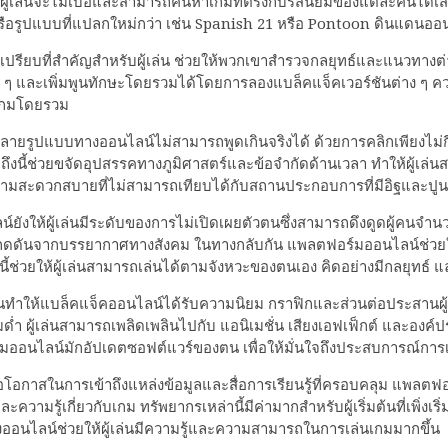
ผู้เล่นจะไม่เบื่อและสามารถค้นหาเกมที่ตรงกับรสนิยมของแต่ละคนได้เ
ือรูปแบบที่แปลกใหม่กว่า เช่น Spanish 21 หรือ Pontoon ดินแดนออนไล
รียบที่สำคัญสำหรับผู้เล่น ช่วยให้พวกเขาสำรวจกลยุทธ์และแนวทางต่
ใหม่ ๆ และเพิ่มพูนทักษะโดยรวมได้โดยการลองแบล็คแจ็คเวอร์ชันต่าง ๆ 
เกมโดยรวม
ปแบบทางออนไลน์ไม่สามารถพูดเกินจริงได้ ด้วยการคลิกเพียงไม่กี่ครั
ถึงนี้ช่วยขจัดอุปสรรคทางภูมิศาสตร์และข้อจำกัดด้านเวลา ทำให้ผู้เล่น
มสะดวกสบายที่ไม่สามารถเทียบได้กับสถานประกอบการที่มีอิฐและปูนแ
ให้ผู้เล่นมีระดับของการไม่เปิดเผยตัวตนซึ่งสามารถดึงดูดผู้คนจำนว
กกดดันจากบรรยากาศทางสังคม ในทางกลับกัน แพลตฟอร์มออนไลน์ช่วยให้ผู้
ี้ช่วยให้ผู้เล่นสามารถเล่นได้ตามจังหวะของตนเอง คิดอย่างมีกลยุ
ทำให้แบล็คแจ็คออนไลน์ได้รับความนิยม กราฟิกและส่วนต่อประสานผู้
ำ ผู้เล่นสามารถเพลิดเพลินไปกับ แอนิเมชั่น เสียงเอฟเฟ็กต์ และองค์
ออนไลน์มักอัปเดตซอฟต์แวร์ของตน เพื่อให้มั่นใจถึงประสบการณ์การ
โอกาสในการเข้าถึงแหล่งข้อมูลและสื่อการเรียนรู้ที่ครอบคลุม แพลต
ความรู้เกี่ยวกับเกม ทรัพยากรเหล่านี้มีค่ามากสำหรับผู้เริ่มต้นที่เพิ่งเร
งออนไลน์ช่วยให้ผู้เล่นมีความรู้และความสามารถในการเล่นเกมมากขึ้น