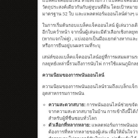
แบล็คแจ็คออนไลน์ หรือที่เรียกว่า แบล็คแจ็คอิ
วัตถุประสงค์เดียวกันกับคู่หูบนที่ดิน โดยเป้าหมาย
มาตรฐาน 52 ใบ และแพลตฟอร์มออนไลน์ต่างๆ เส
ในการเริ่มต้นรอบแบล็คแจ็คออนไลน์ ผู้เล่นวางเ
อีกใบคว่ำหน้า จากนั้นผู้เล่นจะมีตัวเลือกเชิงกลยุท
(หากแจกไพ่คู่) , แบ่งออกเป็นมือแยกต่างหากและ
หรือการยืนอยู่บนผลรวมที่ระบุ
เสน่ห์ของแบล็คแจ็คออนไลน์อยู่ที่การผสมผสานระ
กลยุทธ์เหล่านี้รวมถึงการนับไพ่ การใช้แผนภูมิก
ความนิยมของการพนันออนไลน์
ความนิยมของการพนันออนไลน์รวมถึงแบล็กแจ็กออนไล
อุตสาหกรรมการพนัน
ความสะดวกสบาย:
การพนันออนไลน์ช่วยขจัดค
จากความสะดวกสบายในบ้าน การเข้าถึงนี้ได้เปิ
สำหรับผู้ที่ชื่นชอบทั่วโลก
ตัวเลือกที่หลากหลาย:
แพลตฟอร์มการพนันออนไ
ต้องการที่หลากหลายของผู้เล่น เพื่อให้มั่น