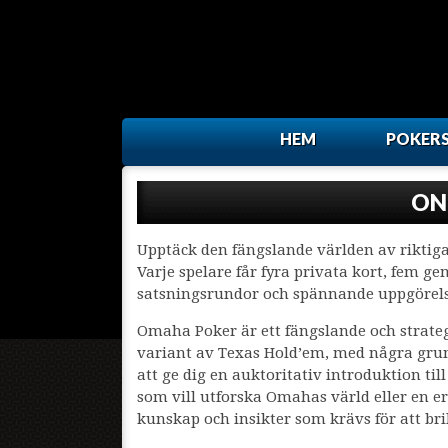
HEM
POKERS
ON
Upptäck den fängslande världen av riktiga
Varje spelare får fyra privata kort, fem
satsningsrundor och spännande uppgörels
Omaha Poker är ett fängslande och strateg
variant av Texas Hold’em, med några grun
att ge dig en auktoritativ introduktion ti
som vill utforska Omahas värld eller en e
kunskap och insikter som krävs för att bril