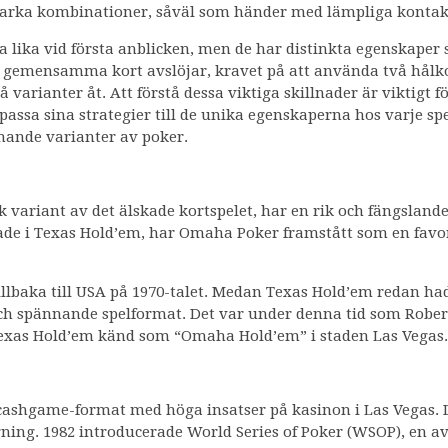
starka kombinationer, såväl som händer med lämpliga kontak
ika vid första anblicken, men de har distinkta egenskaper s
gemensamma kort avslöjar, kravet på att använda två hålkor
vå varianter åt. Att förstå dessa viktiga skillnader är viktigt 
ssa sina strategier till de unika egenskaperna hos varje spe
nande varianter av poker.
ariant av det älskade kortspelet, har en rik och fängslande 
rade i Texas Hold’em, har Omaha Poker framstått som en favo
llbaka till USA på 1970-talet. Medan Texas Hold’em redan had
och spännande spelformat. Det var under denna tid som Rober
Texas Hold’em känd som “Omaha Hold’em” i staden Las Vegas.
cashgame-format med höga insatser på kasinon i Las Vegas. De
ning. 1982 introducerade World Series of Poker (WSOP), en av