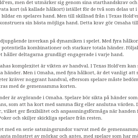
d’em, men det utmärker sig genom sina starthandskrav och an
ata kort (så kallade hålkort) istället för de två som delas ut 
dar en spelares hand. Men till skillnad från i Texas Hold’
onstruera sin bästa möjliga hand. Detta krav gör Omaha till 
djupgående inverkan på dynamiken i spelet. Med fyra hålkort
ler potentiella kombinationer och starkare totala händer. Föl
ket håller deltagarna grundligt engagerade i varje hand.
mahas komplexitet är vikten av handval. I Texas Hold’em kan
a händer. Men i Omaha, med fyra hålkort, är det vanligt att s
eter kräver noggrant handval, eftersom spelare måste bedöma
ättras med de gemensamma korten.
der är avgörande i Omaha. Spelare bör sikta på händer som 
ns, som att ha kort med samma färg eller anslutna värden. D
r, vilket ger flexibilitet och anpassningsförmåga när handen 
er och skiljer skickliga spelare från resten.
pelet med en serie satsningsrundor varvat med de gemensamma
anta mönstret av mörkar och antes, med spelare som har möjli