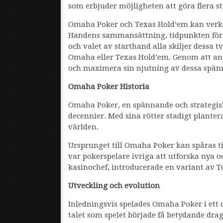
som erbjuder möjligheten att göra flera 
Omaha Poker och Texas Hold’em kan verka l
Handens sammansättning, tidpunkten för 
och valet av starthand alla skiljer dessa t
Omaha eller Texas Hold’em. Genom att anpa
och maximera sin njutning av dessa spän
Omaha Poker Historia
Omaha Poker, en spännande och strategisk v
decennier. Med sina rötter stadigt plante
världen.
Ursprunget till Omaha Poker kan spåras ti
var pokerspelare ivriga att utforska nya 
kasinochef, introducerade en variant av 
Utveckling och evolution
Inledningsvis spelades Omaha Poker i ett 
talet som spelet började få betydande drag