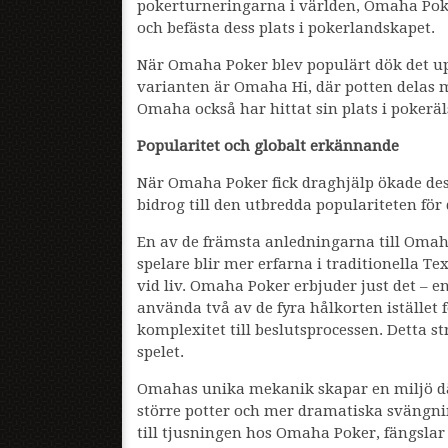
pokerturneringarna i världen, Omaha Poker
och befästa dess plats i pokerlandskapet.
När Omaha Poker blev populärt dök det upp
varianten är Omaha Hi, där potten delas
Omaha också har hittat sin plats i pokeräl
Popularitet och globalt erkännande
När Omaha Poker fick draghjälp ökade des
bidrog till den utbredda populariteten för
En av de främsta anledningarna till Omah
spelare blir mer erfarna i traditionella Te
vid liv. Omaha Poker erbjuder just det – e
använda två av de fyra hålkorten istället f
komplexitet till beslutsprocessen. Detta st
spelet.
Omahas unika mekanik skapar en miljö där d
större potter och mer dramatiska svängning
till tjusningen hos Omaha Poker, fängslar