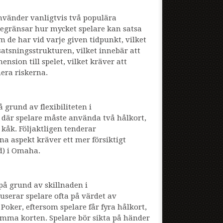
nvänder vanligtvis två populära
 begränsar hur mycket spelare kan satsa
 de har vid varje given tidpunkt, vilket
satsningsstrukturen, vilket innebär att
nsion till spelet, vilket kräver att
era riskerna.
grund av flexibiliteten i
 där spelare måste använda två hålkort,
 kåk. Följaktligen tenderar
 aspekt kräver ett mer försiktigt
d) i Omaha.
å grund av skillnaden i
userar spelare ofta på värdet av
oker, eftersom spelare får fyra hålkort,
samma korten. Spelare bör sikta på händer