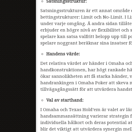
Satsningsstruktur:
Satsningsstrukturen är ett annat område 
bettingstrukturer: Limit och No-Limit. I L
under varje omgång. Å andra sidan tillåte
erbjuder en högre nivå av flexibilitet och
spelare kan satsa valfritt belopp upp till
spelare noggrant beräknar sina insatser f
Handens värde:
Det relativa värdet av händer i Omaha och 
handkonstruktionen, har högt rankade hän
ökar sannolikheten att få starka händer, v
handrankingen i Omaha Poker att skeva m
tillvägagångssätt för att utvärdera handst
Val av starthand:
I Omaha och Texas Hold’em är valet av lä
handsammansättning varierar strategin för
individuella hålkort och deras potential 
blir det viktigt att utvärdera synergin me