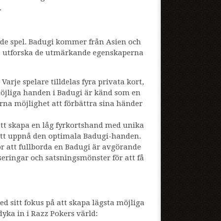
.
nde spel. Badugi kommer från Asien och
 oss utforska de utmärkande egenskaperna
Varje spelare tilldelas fyra privata kort,
möjliga handen i Badugi är känd som en
arna möjlighet att förbättra sina händer
 att skapa en låg fyrkortshand med unika
r att uppnå den optimala Badugi-handen.
ör att fullborda en Badugi är avgörande
seringar och satsningsmönster för att få
d sitt fokus på att skapa lägsta möjliga
yka in i Razz Pokers värld: