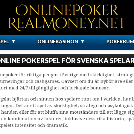
PEL
ONLINEKASINON
POKERRUM
NLINE POKERSPEL FÖR SVENSKA SPELA
nepoker för riktiga pengar i Sverige med skicklighet, strategi
rneringar och cashgames. Oavsett om du är nybörjare eller p
ort med 24/7 tillgänglighet och lockande bonusar.
slat hjärtan och sinnen hos spelare runt om i världen, har bli
ar. Det är ett spel av skicklighet, strategi och psykologisk 
anden eller för att bluffa sina motståndare till att lägga si
s en kombination av faktorer, inklusive dess rika historia, s
pelets intensitet och dramatik.