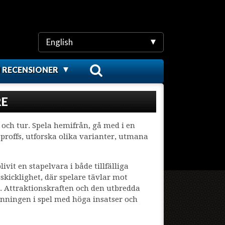
English
 RECENSIONER
RE
 och tur. Spela hemifrån, gå med i en
roffs, utforska olika varianter, utmana
vit en stapelvara i både tillfälliga
skicklighet, där spelare tävlar mot
g. Attraktionskraften och den utbredda
pänningen i spel med höga insatser och