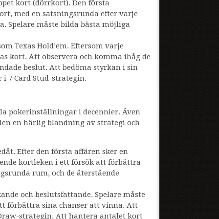
ppet kort (dörrkort). Den första
kort, med en satsningsrunda efter varje
da. Spelare måste bilda bästa möjliga
som Texas Hold’em. Eftersom varje
nas kort. Att observera och komma ihåg de
ndade beslut. Att bedöma styrkan i sin
i 7 Card Stud-strategin.
la pokerinställningar i decennier. Även
n en härlig blandning av strategi och
åt. Efter den första affären sker en
nde kortleken i ett försök att förbättra
ingsrunda rum, och de återstående
kande och beslutsfattande. Spelare måste
t förbättra sina chanser att vinna. Att
raw-strategin. Att hantera antalet kort