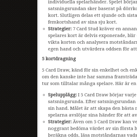
individuella spelarhänder. Spelet börjar
satsningsrundan sker baserat på dörrkor
kort. Slutligen delas ett sjunde och sis
femkortshand av sina sju kort.
Strategier:
7 Card Stud kräver en anna
spelares kort är delvis exponerade, bl
vikta korten och analysera motståndarna
egen hand och utvärdera oddsen för att
5 kortdragning
5 Card Draw, känd för sin enkelhet och en
om den kanske inte har samma framträdand
tur som tilltalar många spelare. Här är en
Spelupplägg:
I 5 Card Draw börjar varje
satsningsrunda. Efter satsningsrundan h
sin hand. Målet är att skapa den bästa
spelarna avslöjar sina händer för att a
Strategier:
Även om 5 Card Draw kan ver
noggrant bedöma värdet av sin första ha
beräkna odds, läsa motståndarnas vadsl