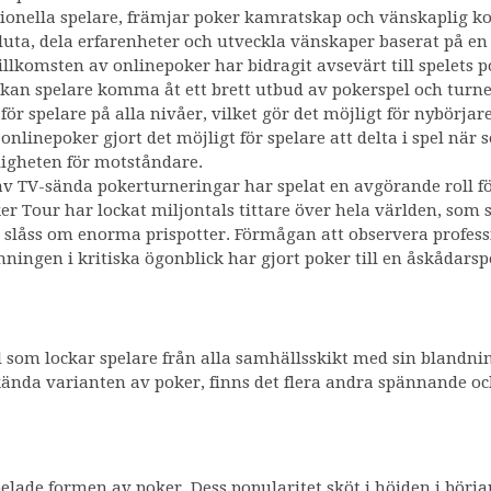
ionella spelare, främjar poker kamratskap och vänskaplig ko
luta, dela erfarenheter och utveckla vänskaper baserat på en 
illkomsten av onlinepoker har bidragit avsevärt till spelets p
kan spelare komma åt ett brett utbud av pokerspel och turn
ör spelare på alla nivåer, vilket gör det möjligt för nybörjare
onlinepoker gjort det möjligt för spelare att delta i spel när 
ligheten för motståndare.
v TV-sända pokerturneringar har spelat en avgörande roll f
r Tour har lockat miljontals tittare över hela världen, som s
e slåss om enorma prispotter. Förmågan att observera professi
ningen i kritiska ögonblick har gjort poker till en åskådarsp
l som lockar spelare från alla samhällsskikt med sin blandnin
ända varianten av poker, finns det flera andra spännande o
lade formen av poker. Dess popularitet sköt i höjden i börja