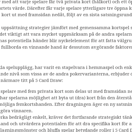
 med att varje spelare får två privata kort (hålkort) och ett ö
tets värde. Därefter får varje spelare ytterligare tre öppna 
ta kort ut med framsidan nedåt, följt av en sista satsningsrun
n uppsättning strategier jämfört med gemensamma kortspel 
ir det viktigt att vara mycket uppmärksam på de andra spelar
s potentiella händer blir nyckelelement för att fatta välgru
 fullborda en vinnande hand är dessutom avgörande faktorer 
kla spelupplägg, har varit en stapelvara i hemmaspel och enk
e nivå som vissa av de andra pokervarianterna, erbjuder de
 närmare titt på 5 Card Draw:
 spelare med fem privata kort som delas ut med framsidan ned
ar spelarna möjlighet att byta ut (dra) kort från den återståe
 möjliga femkortshanden. Efter dragningen äger en ny satsn
vgöra vinnaren.
ka bedrägligt enkelt, kräver det fortfarande strategiskt tän
nd och utvärdera potentialen för att dra specifika kort för at
agningsmönster och bluffa spelar betydande roller i 5 Card D