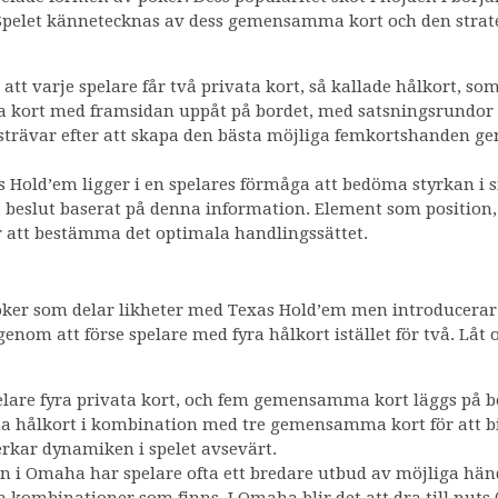
 Spelet kännetecknas av dess gemensamma kort och den strat
tt varje spelare får två privata kort, så kallade hålkort, som 
ort med framsidan uppåt på bordet, med satsningsrundor so
trävar efter att skapa den bästa möjliga femkortshanden g
as Hold’em ligger i en spelares förmåga att bedöma styrkan i
ka beslut baserat på denna information. Element som positio
r att bestämma det optimala handlingssättet.
r som delar likheter med Texas Hold’em men introducerar en 
genom att förse spelare med fyra hålkort istället för två. Låt
pelare fyra privata kort, och fem gemensamma kort läggs på 
a hålkort i kombination med tre gemensamma kort för att bild
erkar dynamiken i spelet avsevärt.
en i Omaha har spelare ofta ett bredare utbud av möjliga hä