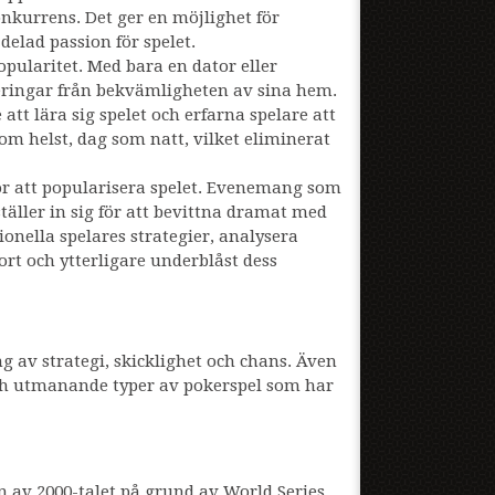
nkurrens. Det ger en möjlighet för
delad passion för spelet.
opularitet. Med bara en dator eller
eringar från bekvämligheten av sina hem.
 att lära sig spelet och erfarna spelare att
som helst, dag som natt, vilket eliminerat
ör att popularisera spelet. Evenemang som
täller in sig för att bevittna dramat med
onella spelares strategier, analysera
ort och ytterligare underblåst dess
g av strategi, skicklighet och chans. Även
ch utmanande typer av pokerspel som har
n av 2000-talet på grund av World Series