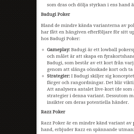
som dras och dölja styrkan i ens hand 
Badugi Poker
Bland de mindre kända varianterna av pok
har fått en hängiven efterföljare för sit
hos Badugi Poker:
Gameplay:
Badugi är ett lowball pokersp
och målet är att skapa en fyrakortshan
Badugi, som består av ett kort från varj
genom att slänga oönskade kort och ta
Strategier:
I Badugi skiljer sig koncept
färger och rangordningar. Det blir vikt
Att analysera antalet live-kort (de som
strategier i denna variant. Dessutom må
insikter om deras potentiella händer.
Razz Poker
Razz Poker är en mindre känd variant av p
hand, erbjuder Razz en spännande utmanin