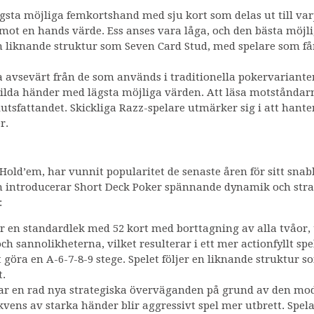
ägsta möjliga femkortshand med sju kort som delas ut till varj
e mot en hands värde. Ess anses vara låga, och den bästa möj
r en liknande struktur som Seven Card Stud, med spelare som få
rna avsevärt från de som används i traditionella pokervariant
 bilda händer med lägsta möjliga värden. Att läsa motstånda
utsfattandet. Skickliga Razz-spelare utmärker sig i att hanter
r.
Hold’em, har vunnit popularitet de senaste åren för sitt sna
en introducerar Short Deck Poker spännande dynamik och stra
:
 en standardlek med 52 kort med borttagning av alla tvåor, 
sannolikheterna, vilket resulterar i ett mer actionfyllt spel
t göra en A-6-7-8-9 stege. Spelet följer en liknande struktur 
.
rar en rad nya strategiska överväganden på grund av den mo
ens av starka händer blir aggressivt spel mer utbrett. Spelar