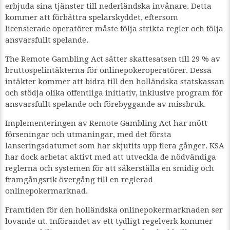
erbjuda sina tjänster till nederländska invånare. Detta
kommer att förbättra spelarskyddet, eftersom
licensierade operatörer måste följa strikta regler och följa
ansvarsfullt spelande.
The Remote Gambling Act sätter skattesatsen till 29 % av
bruttospelintäkterna för onlinepokeroperatörer. Dessa
intäkter kommer att bidra till den holländska statskassan
och stödja olika offentliga initiativ, inklusive program för
ansvarsfullt spelande och förebyggande av missbruk.
Implementeringen av Remote Gambling Act har mött
förseningar och utmaningar, med det första
lanseringsdatumet som har skjutits upp flera gånger. KSA
har dock arbetat aktivt med att utveckla de nödvändiga
reglerna och systemen för att säkerställa en smidig och
framgångsrik övergång till en reglerad
onlinepokermarknad.
Framtiden för den holländska onlinepokermarknaden ser
lovande ut. Införandet av ett tydligt regelverk kommer