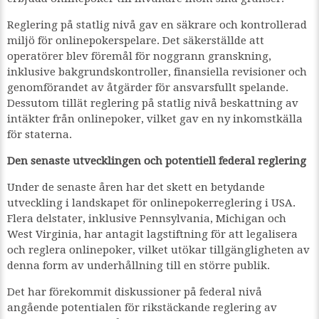
Reglering på statlig nivå gav en säkrare och kontrollerad
miljö för onlinepokerspelare. Det säkerställde att
operatörer blev föremål för noggrann granskning,
inklusive bakgrundskontroller, finansiella revisioner och
genomförandet av åtgärder för ansvarsfullt spelande.
Dessutom tillät reglering på statlig nivå beskattning av
intäkter från onlinepoker, vilket gav en ny inkomstkälla
för staterna.
Den senaste utvecklingen och potentiell federal reglering
Under de senaste åren har det skett en betydande
utveckling i landskapet för onlinepokerreglering i USA.
Flera delstater, inklusive Pennsylvania, Michigan och
West Virginia, har antagit lagstiftning för att legalisera
och reglera onlinepoker, vilket utökar tillgängligheten av
denna form av underhållning till en större publik.
Det har förekommit diskussioner på federal nivå
angående potentialen för rikstäckande reglering av