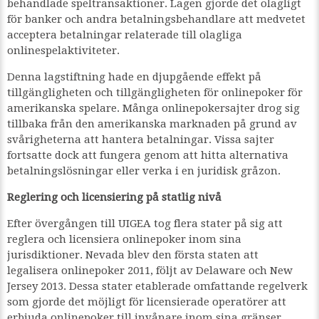
behandlade speltransaktioner. Lagen gjorde det olagligt
för banker och andra betalningsbehandlare att medvetet
acceptera betalningar relaterade till olagliga
onlinespelaktiviteter.
Denna lagstiftning hade en djupgående effekt på
tillgängligheten och tillgängligheten för onlinepoker för
amerikanska spelare. Många onlinepokersajter drog sig
tillbaka från den amerikanska marknaden på grund av
svårigheterna att hantera betalningar. Vissa sajter
fortsatte dock att fungera genom att hitta alternativa
betalningslösningar eller verka i en juridisk gråzon.
Reglering och licensiering på statlig nivå
Efter övergången till UIGEA tog flera stater på sig att
reglera och licensiera onlinepoker inom sina
jurisdiktioner. Nevada blev den första staten att
legalisera onlinepoker 2011, följt av Delaware och New
Jersey 2013. Dessa stater etablerade omfattande regelverk
som gjorde det möjligt för licensierade operatörer att
erbjuda onlinepoker till invånare inom sina gränser.