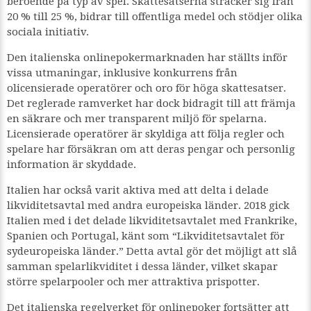
beroende på typ av spel. Skattesatserna sträcker sig från
20 % till 25 %, bidrar till offentliga medel och stödjer olika
sociala initiativ.
Den italienska onlinepokermarknaden har ställts inför
vissa utmaningar, inklusive konkurrens från
olicensierade operatörer och oro för höga skattesatser.
Det reglerade ramverket har dock bidragit till att främja
en säkrare och mer transparent miljö för spelarna.
Licensierade operatörer är skyldiga att följa regler och
spelare har försäkran om att deras pengar och personlig
information är skyddade.
Italien har också varit aktiva med att delta i delade
likviditetsavtal med andra europeiska länder. 2018 gick
Italien med i det delade likviditetsavtalet med Frankrike,
Spanien och Portugal, känt som “Likviditetsavtalet för
sydeuropeiska länder.” Detta avtal gör det möjligt att slå
samman spelarlikviditet i dessa länder, vilket skapar
större spelarpooler och mer attraktiva prispotter.
Det italienska regelverket för onlinepoker fortsätter att