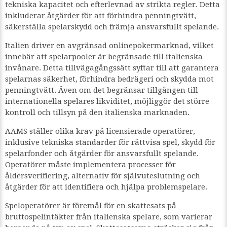
tekniska kapacitet och efterlevnad av strikta regler. Detta
inkluderar åtgärder för att förhindra penningtvätt,
säkerställa spelarskydd och främja ansvarsfullt spelande.
Italien driver en avgränsad onlinepokermarknad, vilket
innebär att spelarpooler är begränsade till italienska
invånare. Detta tillvägagångssätt syftar till att garantera
spelarnas säkerhet, förhindra bedrägeri och skydda mot
penningtvätt. Även om det begränsar tillgången till
internationella spelares likviditet, möjliggör det större
kontroll och tillsyn på den italienska marknaden.
AAMS ställer olika krav på licensierade operatörer,
inklusive tekniska standarder för rättvisa spel, skydd för
spelarfonder och åtgärder för ansvarsfullt spelande.
Operatörer måste implementera processer för
åldersverifiering, alternativ för självuteslutning och
åtgärder för att identifiera och hjälpa problemspelare.
Speloperatörer är föremål för en skattesats på
bruttospelintäkter från italienska spelare, som varierar