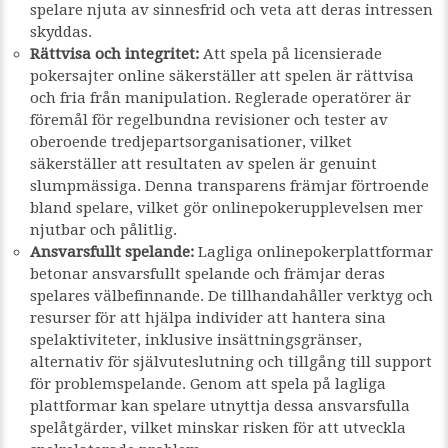
spelare njuta av sinnesfrid och veta att deras intressen
skyddas.
Rättvisa och integritet:
Att spela på licensierade
pokersajter online säkerställer att spelen är rättvisa
och fria från manipulation. Reglerade operatörer är
föremål för regelbundna revisioner och tester av
oberoende tredjepartsorganisationer, vilket
säkerställer att resultaten av spelen är genuint
slumpmässiga. Denna transparens främjar förtroende
bland spelare, vilket gör onlinepokerupplevelsen mer
njutbar och pålitlig.
Ansvarsfullt spelande:
Lagliga onlinepokerplattformar
betonar ansvarsfullt spelande och främjar deras
spelares välbefinnande. De tillhandahåller verktyg och
resurser för att hjälpa individer att hantera sina
spelaktiviteter, inklusive insättningsgränser,
alternativ för självuteslutning och tillgång till support
för problemspelande. Genom att spela på lagliga
plattformar kan spelare utnyttja dessa ansvarsfulla
spelåtgärder, vilket minskar risken för att utveckla