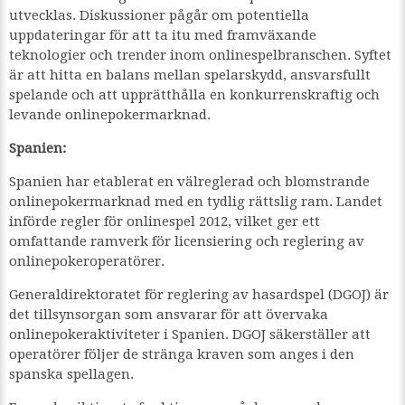
utvecklas. Diskussioner pågår om potentiella
uppdateringar för att ta itu med framväxande
teknologier och trender inom onlinespelbranschen. Syftet
är att hitta en balans mellan spelarskydd, ansvarsfullt
spelande och att upprätthålla en konkurrenskraftig och
levande onlinepokermarknad.
Spanien:
Spanien har etablerat en välreglerad och blomstrande
onlinepokermarknad med en tydlig rättslig ram. Landet
införde regler för onlinespel 2012, vilket ger ett
omfattande ramverk för licensiering och reglering av
onlinepokeroperatörer.
Generaldirektoratet för reglering av hasardspel (DGOJ) är
det tillsynsorgan som ansvarar för att övervaka
onlinepokeraktiviteter i Spanien. DGOJ säkerställer att
operatörer följer de stränga kraven som anges i den
spanska spellagen.