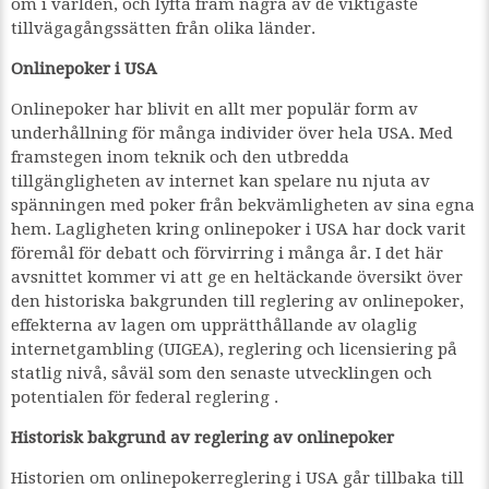
om i världen, och lyfta fram några av de viktigaste
tillvägagångssätten från olika länder.
Onlinepoker i USA
Onlinepoker har blivit en allt mer populär form av
underhållning för många individer över hela USA. Med
framstegen inom teknik och den utbredda
tillgängligheten av internet kan spelare nu njuta av
spänningen med poker från bekvämligheten av sina egna
hem. Lagligheten kring onlinepoker i USA har dock varit
föremål för debatt och förvirring i många år. I det här
avsnittet kommer vi att ge en heltäckande översikt över
den historiska bakgrunden till reglering av onlinepoker,
effekterna av lagen om upprätthållande av olaglig
internetgambling (UIGEA), reglering och licensiering på
statlig nivå, såväl som den senaste utvecklingen och
potentialen för federal reglering .
Historisk bakgrund av reglering av onlinepoker
Historien om onlinepokerreglering i USA går tillbaka till