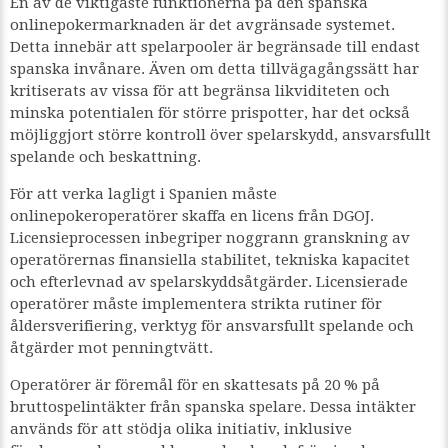
En av de viktigaste funktionerna på den spanska
onlinepokermarknaden är det avgränsade systemet.
Detta innebär att spelarpooler är begränsade till endast
spanska invånare. Även om detta tillvägagångssätt har
kritiserats av vissa för att begränsa likviditeten och
minska potentialen för större prispotter, har det också
möjliggjort större kontroll över spelarskydd, ansvarsfullt
spelande och beskattning.
För att verka lagligt i Spanien måste
onlinepokeroperatörer skaffa en licens från DGOJ.
Licensieprocessen inbegriper noggrann granskning av
operatörernas finansiella stabilitet, tekniska kapacitet
och efterlevnad av spelarskyddsåtgärder. Licensierade
operatörer måste implementera strikta rutiner för
åldersverifiering, verktyg för ansvarsfullt spelande och
åtgärder mot penningtvätt.
Operatörer är föremål för en skattesats på 20 % på
bruttospelintäkter från spanska spelare. Dessa intäkter
används för att stödja olika initiativ, inklusive