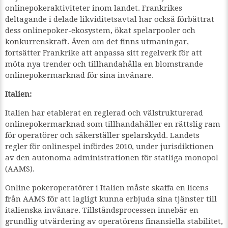
onlinepokeraktiviteter inom landet. Frankrikes
deltagande i delade likviditetsavtal har också förbättrat
dess onlinepoker-ekosystem, ökat spelarpooler och
konkurrenskraft. Även om det finns utmaningar,
fortsätter Frankrike att anpassa sitt regelverk för att
möta nya trender och tillhandahålla en blomstrande
onlinepokermarknad för sina invånare.
Italien:
Italien har etablerat en reglerad och välstrukturerad
onlinepokermarknad som tillhandahåller en rättslig ram
för operatörer och säkerställer spelarskydd. Landets
regler för onlinespel infördes 2010, under jurisdiktionen
av den autonoma administrationen för statliga monopol
(AAMS).
Online pokeroperatörer i Italien måste skaffa en licens
från AAMS för att lagligt kunna erbjuda sina tjänster till
italienska invånare. Tillståndsprocessen innebär en
grundlig utvärdering av operatörens finansiella stabilitet,