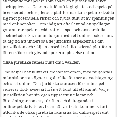
avgörande för spelare som söker en njutbar och säker
spelupplevelse. Genom att förstå lagligheten och spela på
licensierade och reglerade plattformar kan spelare skydda
sig mot potentiella risker och njuta fullt ut av spänningen
med onlinepoker. Kom ihåg att efterlevnad av spellagar
garanterar spelarskydd, rättvist spel och ansvarsfulla
spelmetoder. Så, innan du går med i ett online pokerrum,
ta dig tid att undersöka de juridiska aspekterna i din
jurisdiktion och välj en ansedd och licensierad plattform
för en säker och givande pokerupplevelse online.
Olika juridiska ramar runt om i världen
Onlinespel har blivit ett globalt fenomen, med miljontals
människor som ägnar sig åt olika former av vadslagning
och spel online. Den juridiska statusen för onlinespel
varierar dock avsevärt från ett land till ett annat. Varje
jurisdiktion har sin egen uppsättning lagar och
förordningar som styr driften och deltagandet i
onlinespelaktiviteter. I den här artikeln kommer vi att
utforska de olika juridiska ramarna för onlinespel runt