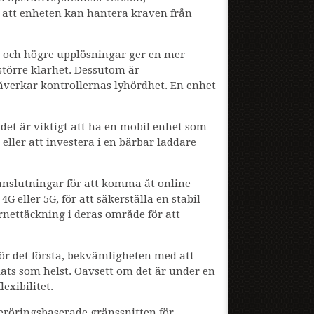
r att enheten kan hantera kraven från
ar och högre upplösningar ger en mer
större klarhet. Dessutom är
åverkar kontrollernas lyhördhet. En enhet
 det är viktigt att ha en mobil enhet som
eller att investera i en bärbar laddare
-anslutningar för att komma åt online
 eller 5G, för att säkerställa en stabil
rnettäckning i deras område för att
ör det första, bekvämligheten med att
plats som helst. Oavsett om det är under en
exibilitet.
eröringsbaserade gränssnitten för