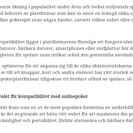
orm ökning i popularitet under åren och lockat miljontals sp
så behovet av plattformar som kan ta emot en mängd olika spe
ne pokerspel utan några hinder, oavsett vilken enhet eller o
atibilitet ligger i plattformarnas förmåga att fungera söml
a datorer, bärbara datorer, smartphones eller surfplattor bör 
gheten för spelare utan utökar också den potentiella använd
optimeras för att anpassa sig till de olika skärmstorlekarna
e till att knappar, kort och andra element har rätt storlek o
pokerplattformar tillgodose ett bredare utbud av spelare, så 
valet för kompatibilitet med onlinepoker
 växt fram som en av de mest populära formerna av underhåll
st, är det avgörande att hitta rätt enhet för att maximera din
mlighet och portabilitet, förblir stationära och bärbara dato