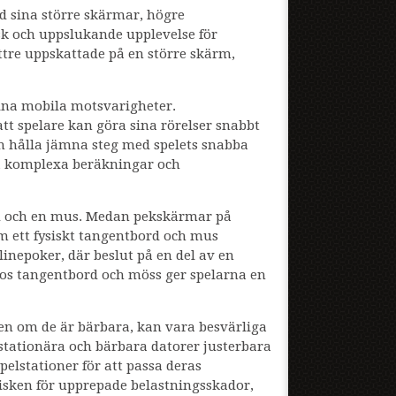
d sina större skärmar, högre
sk och uppslukande upplevelse för
ättre uppskattade på en större skärm,
sina mobila motsvarigheter.
tt spelare kan göra sina rörelser snabbt
kan hålla jämna steg med spelets snabba
er, komplexa beräkningar och
ord och en mus. Medan pekskärmar på
om ett fysiskt tangentbord och mus
nepoker, där beslut på en del av en
hos tangentbord och möss ger spelarna en
en om de är bärbara, kan vara besvärliga
r stationära och bärbara datorer justerbara
pelstationer för att passa deras
risken för upprepade belastningsskador,