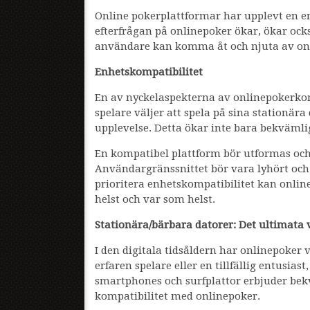
Online pokerplattformar har upplevt en en
efterfrågan på onlinepoker ökar, ökar ock
användare kan komma åt och njuta av onli
Enhetskompatibilitet
En av nyckelaspekterna av onlinepokerkomp
spelare väljer att spela på sina stationär
upplevelse. Detta ökar inte bara bekvämli
En kompatibel plattform bör utformas och 
Användargränssnittet bör vara lyhört och s
prioritera enhetskompatibilitet kan online
helst och var som helst.
Stationära/bärbara datorer: Det ultimata 
I den digitala tidsåldern har onlinepoker
erfaren spelare eller en tillfällig entusia
smartphones och surfplattor erbjuder bekvä
kompatibilitet med onlinepoker.