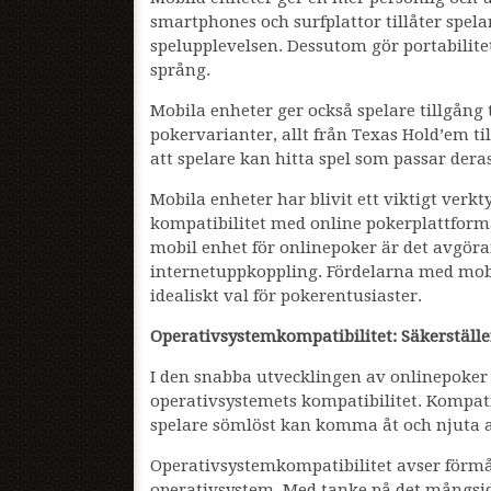
smartphones och surfplattor tillåter spel
spelupplevelsen. Dessutom gör portabilite
språng.
Mobila enheter ger också spelare tillgång 
pokervarianter, allt från Texas Hold’em ti
att spelare kan hitta spel som passar dera
Mobila enheter har blivit ett viktigt verk
kompatibilitet med online pokerplattform
mobil enhet för onlinepoker är det avgöra
internetuppkoppling. Fördelarna med mobila 
idealiskt val för pokerentusiaster.
Operativsystemkompatibilitet: Säkerställ
I den snabba utvecklingen av onlinepoke
operativsystemets kompatibilitet. Kompati
spelare sömlöst kan komma åt och njuta av
Operativsystemkompatibilitet avser förmåg
operativsystem. Med tanke på det mångsid