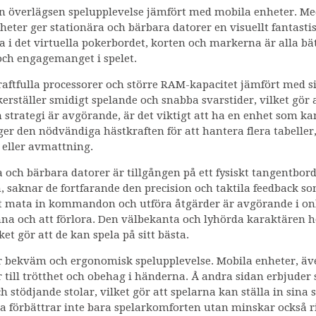
en överlägsen spelupplevelse jämfört med mobila enheter. Me
eter ger stationära och bärbara datorer en visuellt fantasti
a i det virtuella pokerbordet, korten och markerna är alla b
och engagemanget i spelet.
raftfulla processorer och större RAM-kapacitet jämfört med 
rställer smidigt spelande och snabba svarstider, vilket gör a
ch strategi är avgörande, är det viktigt att ha en enhet som 
ger den nödvändiga hästkraften för att hantera flera tabell
 eller avmattning.
 och bärbara datorer är tillgången på ett fysiskt tangentb
, saknar de fortfarande den precision och taktila feedback s
t mata in kommandon och utföra åtgärder är avgörande i onli
nna och att förlora. Den välbekanta och lyhörda karaktären 
et gör att de kan spela på sitt bästa.
r bekväm och ergonomisk spelupplevelse. Mobila enheter, äv
er till trötthet och obehag i händerna. Å andra sidan erbjude
tödjande stolar, vilket gör att spelarna kan ställa in sina s
tta förbättrar inte bara spelarkomforten utan minskar också 