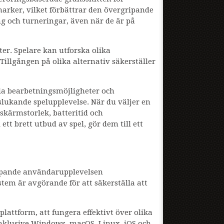
marker, vilket förbättrar den övergripande
ng och turneringar, även när de är på
ter. Spelare kan utforska olika
Tillgången på olika alternativ säkerställer
ulla bearbetningsmöjligheter och
lukande spelupplevelse. När du väljer en
skärmstorlek, batteritid och
tt brett utbud av spel, gör dem till ett
ripande användarupplevelsen
tem är avgörande för att säkerställa att
attform, att fungera effektivt över olika
inklusive Windows, macOS, Linux, iOS och