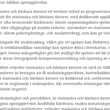
er hållbar spelupplevelse.
nära och bärbara datorer ett bredare utbud av programvarual
ade för stationära och bärbara datorer, med dedikerade appl
er ofta avancerade funktioner, såsom anpassningsbara spelinst
a eller tillgängliga på mobila enheter. Användare av stationä
t, såsom pokerspårnings- och analysverktyg, som kan ge värde
ämpade för multitasking, vilket gör att spelare kan förbättr
ch webbläsarflikar samtidigt kan spelare delta i livechattar, 
 spel. Denna mångsidighet gör det möjligt för spelare att bli
r deras övergripande kompetensutveckling och njutning av s
tet erbjuder stationära och bärbara datorer en nivå av tillfö
a enheter är benägna att få anslutningsproblem, batterilad
r stationära och bärbara datorer en dedikerad och oavbruten 
itet är avgörande i onlinepoker, där eventuella störningar ell
sultat negativt.
vämlighet och portabilitet, är stationära och bärbara datore
gsna spelupplevelse, kraftfulla hårdvara, exakta inmatnings
ltitasking-möjligheter, erbjuder stationära och bärbara dat