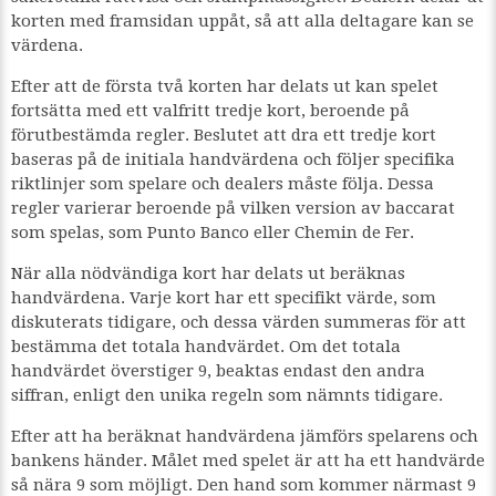
korten med framsidan uppåt, så att alla deltagare kan se
värdena.
Efter att de första två korten har delats ut kan spelet
fortsätta med ett valfritt tredje kort, beroende på
förutbestämda regler. Beslutet att dra ett tredje kort
baseras på de initiala handvärdena och följer specifika
riktlinjer som spelare och dealers måste följa. Dessa
regler varierar beroende på vilken version av baccarat
som spelas, som Punto Banco eller Chemin de Fer.
När alla nödvändiga kort har delats ut beräknas
handvärdena. Varje kort har ett specifikt värde, som
diskuterats tidigare, och dessa värden summeras för att
bestämma det totala handvärdet. Om det totala
handvärdet överstiger 9, beaktas endast den andra
siffran, enligt den unika regeln som nämnts tidigare.
Efter att ha beräknat handvärdena jämförs spelarens och
bankens händer. Målet med spelet är att ha ett handvärde
så nära 9 som möjligt. Den hand som kommer närmast 9