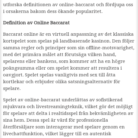
utforska definitionen av online-baccarat och fördjupa oss
i orsakerna bakom dess ökande popularitet.
Definition av Online Baccarat
Baccarat online är en virtuell anpassning av det klassiska
kortspelet som spelas på landbaserade kasinon. Den följer
samma regler och principer som sin offline-motsvarighet,
med det primära målet att förutsäga vilken hand,
spelarens eller bankens, som kommer att ha en högre
poängsumma eller om spelet kommer att resultera i
oavgjort. Spelet spelas vanligtvis med sex till åtta
kortlekar och erbjuder olika satsningsalternativ för
spelare.
Spelet av online-baccarat underlättas av sofistikerad
mjukvara och livestreamingteknik, vilket gör det möjligt
för spelare att delta i realtidsspel från bekvämligheten av
sina hem. Dessa spel är värd för professionella
återförsäljare som interagerar med spelare genom en
livechattfunktion, vilket lägger till en autentisk