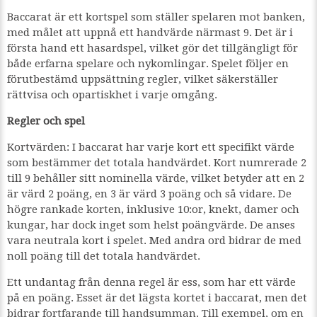
Baccarat är ett kortspel som ställer spelaren mot banken,
med målet att uppnå ett handvärde närmast 9. Det är i
första hand ett hasardspel, vilket gör det tillgängligt för
både erfarna spelare och nykomlingar. Spelet följer en
förutbestämd uppsättning regler, vilket säkerställer
rättvisa och opartiskhet i varje omgång.
Regler och spel
Kortvärden: I baccarat har varje kort ett specifikt värde
som bestämmer det totala handvärdet. Kort numrerade 2
till 9 behåller sitt nominella värde, vilket betyder att en 2
är värd 2 poäng, en 3 är värd 3 poäng och så vidare. De
högre rankade korten, inklusive 10:or, knekt, damer och
kungar, har dock inget som helst poängvärde. De anses
vara neutrala kort i spelet. Med andra ord bidrar de med
noll poäng till det totala handvärdet.
Ett undantag från denna regel är ess, som har ett värde
på en poäng. Esset är det lägsta kortet i baccarat, men det
bidrar fortfarande till handsumman. Till exempel, om en