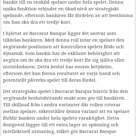
bankir till en enskild spelare under hela spelet. Denna
unika funktion erbjuder en ökad nivå av strategiskt
spelande, eftersom bankiren får fördelen av att bestämma
om han ska dra ett tredje kort.
I hjärtat av Baccarat Banque ligger det ansvar som
tilldelas bankiren. Med denna roll intar en spelare den
avgörande positionen att kontrollera spelets flöde och
dynamik. Som bankir har de exklusiv behörighet att
avgöra om de ska dra ett tredje kort för sig själva eller
motståndaren. Detta beslut har enorm betydelse,
eftersom det kan forma resultatet av varje hand och
potentiellt påverka spelet till deras fördel.
Det strategiska spelet i Baccarat Banque härrör från den
avgörande beslutsfattande makt som ges till bankiren.
Till skillnad från i andra varianter där rollen roterar
mellan spelare, säkerställer denna variant att en spelare
förblir banken under hela spelets varaktighet. Detta
designval lägger till ett extra lager av spänning och
intellektuell utmaning, vilket gör Baccarat Banque