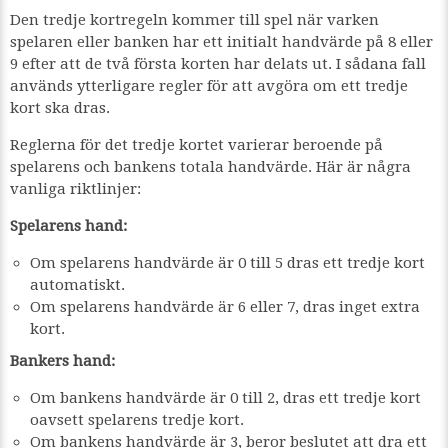
Den tredje kortregeln kommer till spel när varken
spelaren eller banken har ett initialt handvärde på 8 eller
9 efter att de två första korten har delats ut. I sådana fall
används ytterligare regler för att avgöra om ett tredje
kort ska dras.
Reglerna för det tredje kortet varierar beroende på
spelarens och bankens totala handvärde. Här är några
vanliga riktlinjer:
Spelarens hand:
Om spelarens handvärde är 0 till 5 dras ett tredje kort
automatiskt.
Om spelarens handvärde är 6 eller 7, dras inget extra
kort.
Bankers hand:
Om bankens handvärde är 0 till 2, dras ett tredje kort
oavsett spelarens tredje kort.
Om bankens handvärde är 3, beror beslutet att dra ett