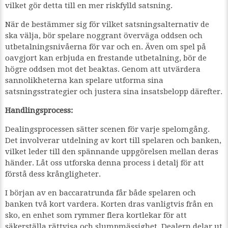
vilket gör detta till en mer riskfylld satsning.
När de bestämmer sig för vilket satsningsalternativ de
ska välja, bör spelare noggrant överväga oddsen och
utbetalningsnivåerna för var och en. Även om spel på
oavgjort kan erbjuda en frestande utbetalning, bör de
högre oddsen mot det beaktas. Genom att utvärdera
sannolikheterna kan spelare utforma sina
satsningsstrategier och justera sina insatsbelopp därefter.
Handlingsprocess:
Dealingsprocessen sätter scenen för varje spelomgång.
Det involverar utdelning av kort till spelaren och banken,
vilket leder till den spännande uppgörelsen mellan deras
händer. Låt oss utforska denna process i detalj för att
förstå dess krångligheter.
I början av en baccaratrunda får både spelaren och
banken två kort vardera. Korten dras vanligtvis från en
sko, en enhet som rymmer flera kortlekar för att
säkerställa rättvisa och slumpmässighet. Dealern delar ut