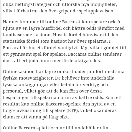
olika bettingstrategier och utforska nya möjligheter,
vilket förbättrar den övergripande spelupplevelsen.
När det kommer till online Baccarat kan spelare också
njuta av en lägre husfördel och bättre odds jämfört med
landbaserade kasinon. Husets fördel hänvisar till den
statistiska fördel som kasinot har över spelarna. I
Baccarat är husets fördel vanligtvis låg, vilket gör det till
ett gynnsamt spel för spelare. Baccarat online tenderar
dock att erbjuda ännu mer fördelaktiga odds.
Onlinekasinon har lägre omkostnader jämfört med sina
fysiska motsvarigheter. De behöver inte underhålla
fysiska anläggningar eller betala för verktyg och
personal, vilket gör att de kan föra över dessa
besparingar till spelarna i form av bättre odds. Som ett
resultat kan online Baccarat-spelare dra nytta av en
högre avkastning till spelare (RTP), vilket ökar deras
chanser att vinna på lång sikt.
Online Baccarat-plattformar tillhandahåller ofta