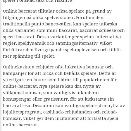
spelet i önskad takt och risknivå.
Online baccarat tilltalar också spelare på grund av
tillgången på olika spelversioner. Förutom den
traditionella punto banco-stilen kan spelare utforska
olika varianter som mini-baccarat, baccarat squeeze och
speed baccarat. Dessa varianter ger spelare alternativa
regler, speldynamik och satsningsalternativ, vilket
förbättrar den övergripande spelupplevelsen och tillför
mer spänning till spelet.
Onlinekasinon erbjuder ofta lukrativa bonusar och
kampanjer för att locka och behålla spelare. Detta är
ytterligare en faktor som bidrar till populariteten för
online-baccarat. Nya spelare kan dra nytta av
välkomstbonusar, som vanligtvis inkluderar
bonuspengar eller gratissnurr, för att kickstarta sin
baccaratresa. Dessutom kan vanliga spelare dra nytta av
lojalitetsprogram, cashback-erbjudanden och reload-
bonusar, vilket ger dem incitament att fortsätta spela
online-baccarat.