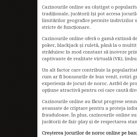
Cazinourile online au câștigat o popularita
tradiționale, jucătorii își pot accesa jocu
limitărilor geografice permite indivizilor s
stricte de funcționare.
Cazinourile online oferă o gamă extinsă de 
poker, blackjack și ruletă, până la o multi
străduiesc în mod constant să inoveze prin
captivante de realitate virtuală (VR), îmb
Un alt factor care contribuie la popularita
cum ar fi bonusurile de bun venit, rotiri gr
experiența de jocuri de noroc. Astfel de pr
opțiune atractivă pentru cei care caută div
Cazinourile online au făcut progrese semnif
avansate de criptare pentru a proteja infor
frauduloase. În plus, cazinourile online s
jucătorii de fair-play și de respectarea sta
Creșterea jocurilor de noroc online pe bani