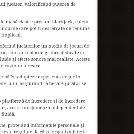
nui jucător, valorificând puterea de
i de masă clasice precum blackjack, ruleta
zinourile care pot fi descărcate de renume
 implicați.
oferind jucătorilor un mediu de jocuri de
r, cum ar fi plăcile grafice dedicate și
luide și efecte sonore mai realiste. Aceste
i cazinou terestre.
or să își adapteze experiența de joc în
are-ului, asigurând că fiecare jucător se
 o platformă de încredere și de încredere
ului, acesta funcționează independent de
fluidă.
ie, protejând informațiile personale și
teste regulate de către organizații terțe