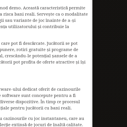
n mod demo. Această caracteristică permite
 a risca bani reali. Servește ca o modalitate
ii sau variante de joc înainte de a-și
ța utilizatorului și contribuie la
are pot fi descărcate. Jucătorii se pot
punere, rotiri gratuite și programe de
l, crescându-le potențial șansele de a
orii pot profita de oferte atractive și își
tware-ului dedicat oferit de cazinourile
te software sunt concepute pentru a fi
iverse dispozitive. În timp ce procesul
iale pentru jucătorii cu bani reali.
cu cazinourile cu joc instantaneu, care au
cție extinsă de jocuri de înaltă calitate.