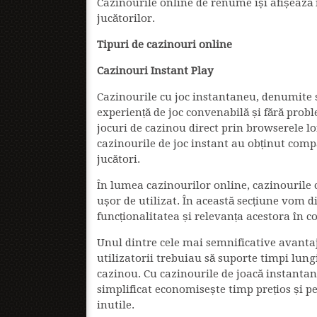
Cazinourile online de renume își afișează i
jucătorilor.
Tipuri de cazinouri online
Cazinouri Instant Play
Cazinourile cu joc instantaneu, denumite ș
experiență de joc convenabilă și fără probl
jocuri de cazinou direct prin browserele l
cazinourile de joc instant au obținut compa
jucători.
În lumea cazinourilor online, cazinourile 
ușor de utilizat. În această secțiune vom d
funcționalitatea și relevanța acestora în c
Unul dintre cele mai semnificative avantaje
utilizatorii trebuiau să suporte timpi lungi
cazinou. Cu cazinourile de joacă instantan
simplificat economisește timp prețios și pe
inutile.