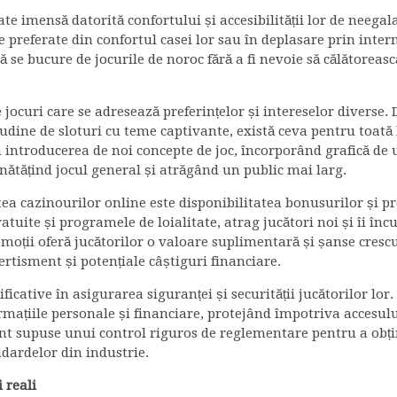
te imensă datorită confortului și accesibilității lor de neegal
rile preferate din confortul casei lor sau în deplasare prin int
ă se bucure de jocurile de noroc fără a fi nevoie să călătoreasc
jocuri care se adresează preferințelor și intereselor diverse. D
tudine de sloturi cu teme captivante, există ceva pentru toată
 introducerea de noi concepte de joc, încorporând grafică de 
unătățind jocul general și atrăgând un public mai larg.
tea cazinourilor online este disponibilitatea bonusurilor și p
atuite și programele de loialitate, atrag jucători noi și îi înc
omoții oferă jucătorilor o valoare suplimentară și șanse crescu
ertisment și potențiale câștiguri financiare.
icative în asigurarea siguranței și securității jucătorilor lo
mațiile personale și financiare, protejând împotriva accesului
unt supuse unui control riguros de reglementare pentru a obți
ndardelor din industrie.
 reali