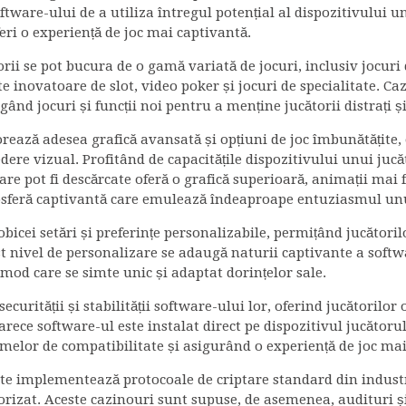
oftware-ului de a utiliza întregul potențial al dispozitivului u
ri o experiență de joc mai captivantă.
torii se pot bucura de o gamă variată de jocuri, inclusiv jocur
 inovatoare de slot, video poker și jocuri de specialitate. Ca
ând jocuri și funcții noi pentru a menține jucătorii distrați și
rează adesea grafică avansată și opțiuni de joc îmbunătățite, 
ere vizual. Profitând de capacitățile dispozitivului unui jucăto
re pot fi descărcate oferă o grafică superioară, animații mai f
sferă captivantă care emulează îndeaproape entuziasmul unu
obicei setări și preferințe personalizabile, permițând jucătoril
est nivel de personalizare se adaugă naturii captivante a softw
mod care se simte unic și adaptat dorințelor sale.
ecurității și stabilității software-ului lor, oferind jucătorilor
arece software-ul este instalat direct pe dispozitivul jucător
elor de compatibilitate și asigurând o experiență de joc mai 
te implementează protocoale de criptare standard din industr
orizat. Aceste cazinouri sunt supuse, de asemenea, audituri și 