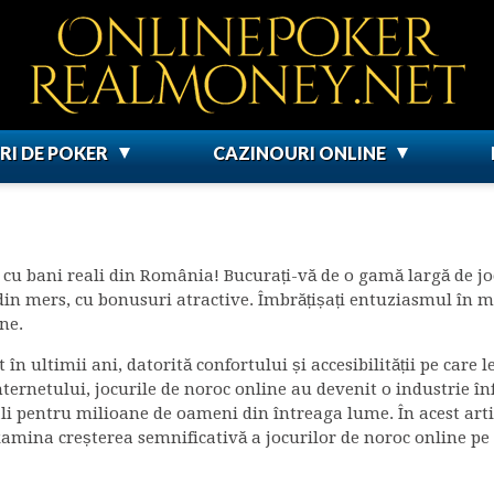
RI DE POKER
CAZINOURI ONLINE
 ONLINE CU BANI REALI PENTRU JUCĂTO
cu bani reali din România! Bucurați-vă de o gamă largă de jocu
din mers, cu bonusuri atractive. Îmbrățișați entuziasmul în mo
ine.
în ultimii ani, datorită confortului și accesibilității pe care 
nternetului, jocurile de noroc online au devenit o industrie în
ali pentru milioane de oameni din întreaga lume. În acest art
xamina creșterea semnificativă a jocurilor de noroc online pe 