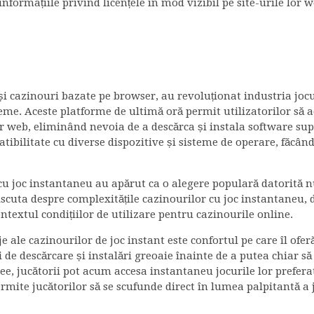
nformațiile privind licențele în mod vizibil pe site-urile lor 
i cazinouri bazate pe browser, au revoluționat industria jocur
eme. Aceste platforme de ultimă oră permit utilizatorilor să a
or web, eliminând nevoia de a descărca și instala software s
tibilitate cu diverse dispozitive și sisteme de operare, făcând
cu joc instantaneu au apărut ca o alegere populară datorită n
iscuta despre complexitățile cazinourilor cu joc instantaneu, 
ontextul condițiilor de utilizare pentru cazinourile online.
 ale cazinourilor de joc instant este confortul pe care îl ofer
 de descărcare și instalări greoaie înainte de a putea chiar să 
ee, jucătorii pot acum accesa instantaneu jocurile lor prefera
rmite jucătorilor să se scufunde direct în lumea palpitantă a j