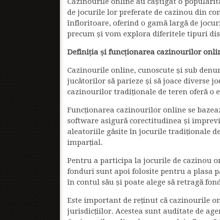
Cazinourile online au câștigat o popularit
de jocurile lor preferate de cazinou din co
înfloritoare, oferind o gamă largă de jocuri
precum și vom explora diferitele tipuri dis
Definiția și funcționarea cazinourilor onli
Cazinourile online, cunoscute și sub denu
jucătorilor să parieze și să joace diverse 
cazinourilor tradiționale de teren oferă o 
Funcționarea cazinourilor online se bazea
software asigură corectitudinea și impreviz
aleatoriile găsite în jocurile tradiționale 
imparțial.
Pentru a participa la jocurile de cazinou on
fonduri sunt apoi folosite pentru a plasa pa
în contul său și poate alege să retragă fon
Este important de reținut că cazinourile on
jurisdicțiilor. Acestea sunt auditate de age