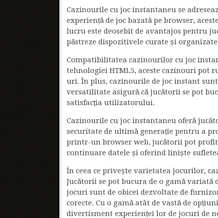
Cazinourile cu joc instantaneu se adreseaz
experiență de joc bazată pe browser, aceste
lucru este deosebit de avantajos pentru juc
păstreze dispozitivele curate și organizate
Compatibilitatea cazinourilor cu joc instant
tehnologiei HTML5, aceste cazinouri pot ru
uri. În plus, cazinourile de joc instant su
versatilitate asigură că jucătorii se pot buc
satisfacția utilizatorului.
Cazinourile cu joc instantaneu oferă jucăt
securitate de ultimă generație pentru a prot
printr-un browser web, jucătorii pot prof
continuare datele și oferind liniște suflete
În ceea ce privește varietatea jocurilor, caz
Jucătorii se pot bucura de o gamă variată de
jocuri sunt de obicei dezvoltate de furnizor
corecte. Cu o gamă atât de vastă de opțiuni
divertisment experienței lor de jocuri de n