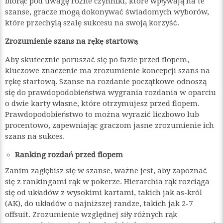
biorąc pod uwagę różne czynniki, które wpływają na te
szanse, gracze mogą dokonywać świadomych wyborów,
które przechylą szalę sukcesu na swoją korzyść.
Zrozumienie szans na rękę startową
Aby skutecznie poruszać się po fazie przed flopem,
kluczowe znaczenie ma zrozumienie koncepcji szans na
rękę startową. Szanse na rozdanie początkowe odnoszą
się do prawdopodobieństwa wygrania rozdania w oparciu
o dwie karty własne, które otrzymujesz przed flopem.
Prawdopodobieństwo to można wyrazić liczbowo lub
procentowo, zapewniając graczom jasne zrozumienie ich
szans na sukces.
Ranking rozdań przed flopem
Zanim zagłębisz się w szanse, ważne jest, aby zapoznać
się z rankingami rąk w pokerze. Hierarchia rąk rozciąga
się od układów z wysokimi kartami, takich jak as-król
(AK), do układów o najniższej randze, takich jak 2-7
offsuit. Zrozumienie względnej siły różnych rąk