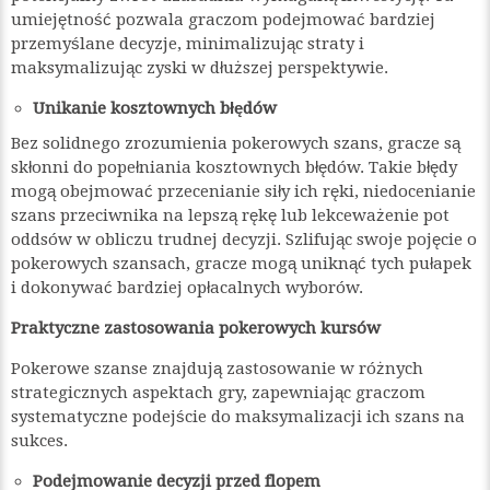
umiejętność pozwala graczom podejmować bardziej
przemyślane decyzje, minimalizując straty i
maksymalizując zyski w dłuższej perspektywie.
Unikanie kosztownych błędów
Bez solidnego zrozumienia pokerowych szans, gracze są
skłonni do popełniania kosztownych błędów. Takie błędy
mogą obejmować przecenianie siły ich ręki, niedocenianie
szans przeciwnika na lepszą rękę lub lekceważenie pot
oddsów w obliczu trudnej decyzji. Szlifując swoje pojęcie o
pokerowych szansach, gracze mogą uniknąć tych pułapek
i dokonywać bardziej opłacalnych wyborów.
Praktyczne zastosowania pokerowych kursów
Pokerowe szanse znajdują zastosowanie w różnych
strategicznych aspektach gry, zapewniając graczom
systematyczne podejście do maksymalizacji ich szans na
sukces.
Podejmowanie decyzji przed flopem