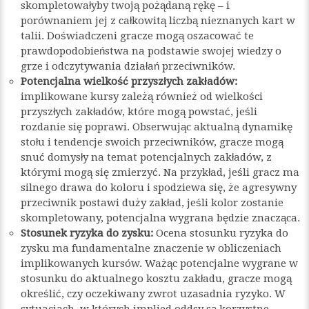
skompletowałyby twoją pożądaną rękę – i
porównaniem jej z całkowitą liczbą nieznanych kart w
talii. Doświadczeni gracze mogą oszacować te
prawdopodobieństwa na podstawie swojej wiedzy o
grze i odczytywania działań przeciwników.
Potencjalna wielkość przyszłych zakładów:
implikowane kursy zależą również od wielkości
przyszłych zakładów, które mogą powstać, jeśli
rozdanie się poprawi. Obserwując aktualną dynamikę
stołu i tendencje swoich przeciwników, gracze mogą
snuć domysły na temat potencjalnych zakładów, z
którymi mogą się zmierzyć. Na przykład, jeśli gracz ma
silnego drawa do koloru i spodziewa się, że agresywny
przeciwnik postawi duży zakład, jeśli kolor zostanie
skompletowany, potencjalna wygrana będzie znacząca.
Stosunek ryzyka do zysku:
Ocena stosunku ryzyka do
zysku ma fundamentalne znaczenie w obliczeniach
implikowanych kursów. Ważąc potencjalne wygrane w
stosunku do aktualnego kosztu zakładu, gracze mogą
określić, czy oczekiwany zwrot uzasadnia ryzyko. W