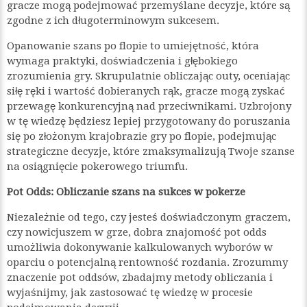
gracze mogą podejmować przemyślane decyzje, które są
zgodne z ich długoterminowym sukcesem.
Opanowanie szans po flopie to umiejętność, która
wymaga praktyki, doświadczenia i głębokiego
zrozumienia gry. Skrupulatnie obliczając outy, oceniając
siłę ręki i wartość dobieranych rąk, gracze mogą zyskać
przewagę konkurencyjną nad przeciwnikami. Uzbrojony
w tę wiedzę będziesz lepiej przygotowany do poruszania
się po złożonym krajobrazie gry po flopie, podejmując
strategiczne decyzje, które zmaksymalizują Twoje szanse
na osiągnięcie pokerowego triumfu.
Pot Odds: Obliczanie szans na sukces w pokerze
Niezależnie od tego, czy jesteś doświadczonym graczem,
czy nowicjuszem w grze, dobra znajomość pot odds
umożliwia dokonywanie kalkulowanych wyborów w
oparciu o potencjalną rentowność rozdania. Zrozummy
znaczenie pot oddsów, zbadajmy metody obliczania i
wyjaśnijmy, jak zastosować tę wiedzę w procesie