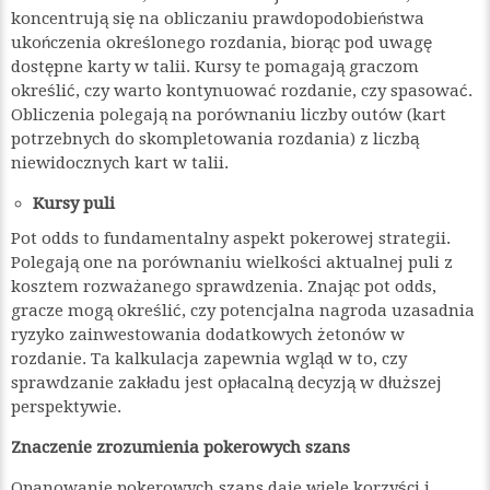
koncentrują się na obliczaniu prawdopodobieństwa
ukończenia określonego rozdania, biorąc pod uwagę
dostępne karty w talii. Kursy te pomagają graczom
określić, czy warto kontynuować rozdanie, czy spasować.
Obliczenia polegają na porównaniu liczby outów (kart
potrzebnych do skompletowania rozdania) z liczbą
niewidocznych kart w talii.
Kursy puli
Pot odds to fundamentalny aspekt pokerowej strategii.
Polegają one na porównaniu wielkości aktualnej puli z
kosztem rozważanego sprawdzenia. Znając pot odds,
gracze mogą określić, czy potencjalna nagroda uzasadnia
ryzyko zainwestowania dodatkowych żetonów w
rozdanie. Ta kalkulacja zapewnia wgląd w to, czy
sprawdzanie zakładu jest opłacalną decyzją w dłuższej
perspektywie.
Znaczenie zrozumienia pokerowych szans
Opanowanie pokerowych szans daje wiele korzyści i