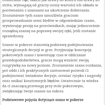
Dobieranie rąk, takich jak drawy do koloru lub drawy do
strita, wymagają od graczy oceny wartości ich układu w
porównaniu z szansami na ukończenie dobierania.
Zrozumienie tych szans umożliwia graczom
przeprowadzanie semi-blefów w odpowiednim czasie,
wywierając presję na przeciwnikach, mając jednocześnie
rozsądną szansę na poprawę swojej ręki, jeśli zostanie
sprawdzony.
Szanse w pokerze stanowią podstawę podejmowania
strategicznych decyzji w grze. Przyjmując koncepcję
pokerowych szans i inwestując czas w obliczanie
prawdopodobieństwa, gracze mogą wznieść swoją
rozgrywkę na nowy poziom. Zrozumienie szans rozdania,
pot odds i ich praktycznych zastosowań pozwoli Ci
podejmować świadome decyzje, oceniać ryzyko i nagrody
oraz unikać kosztownych błędów. Ostatecznie ta wiedza
da ci znaczącą przewagę przy stole pokerowym,
zwiększając twoje szanse na sukces.
Podstawowe pojęcia dotyczące szans w pokerze