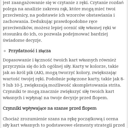
jest zaangażowanie się w czytanie z ręki. Czytanie rozdań
polega na analizie zakresu rąk, które mogą mieć twoi
przeciwnicy, na podstawie ich wzorców obstawiania i
zachowania. Dedukując prawdopodobne ręce
przeciwników, możesz lepiej ocenić siłę własnej ręki w
stosunku do ich, co pozwala podejmować bardziej
świadome decyzje.
Przydatność i złącza
Dopasowanie i łączność twoich kart własnych również
przyczynia się do ich ogólnej siły. Karty w kolorze, takie
jak as-król pik (AK), mogą tworzyć kolory, zwiększając
wartość twojej ręki. Podobnie połączone karty, takie jak 8-
9 lub 10-J, zwiększają możliwość skompletowania strita.
Czynniki te mogą znacznie zwiększyć siłę twoich kart
własnych i wpłynąć na twoje decyzje przed flopem.
Czynniki wpływające na szanse przed flopem
Chociaż zrozumienie szans na rękę początkową i ocena
siły kart własnych to podstawowe elementy strategii przed