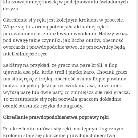
kluczową umiejętnością w podejmowaniu świadomych
decyzji.
Określenie siły ręki jest kolejnym krokiem w procesie.
Wiąże się to z oceną potencjału aktualnej ręki i
porównaniem jej z możliwymi wynikami. Należy wziąć
pod uwagę takie czynniki, jak liczba outów, obecność
overcards i prawdopodobieństwo, że przeciwnicy będą
mieli silniejsze ręce.
Załóżmy na przykład, że gracz ma parę króli, a flop
ujawnia asa pik, króla trefl i piątkę karo. Chociaż gracz
ma silną rękę z trójką, obecność asa na flopie powinna
budzić niepokój. Jeśli przeciwnik ma asa, może mieć
wyższą parę lub dwie pary, co zmniejsza siłę ręki gracza.
To zrozumienie siły ręki pozwala graczom dokładnie
ocenić stosunek ryzyka do nagrody.
Określanie prawdopodobieństwa poprawy ręki
Po określeniu outów i siły ręki, następnym logicznym
krokiem staje się obliczenie prawdopodobieństwa