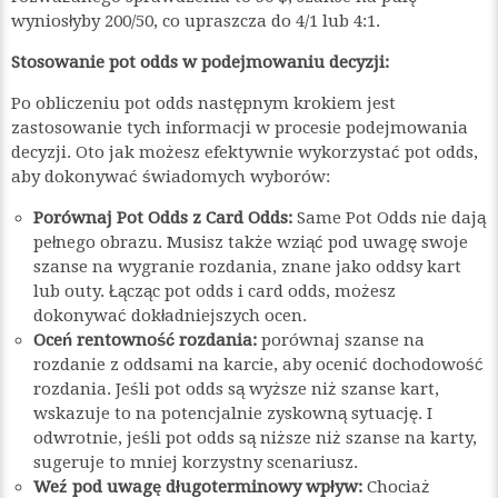
wyniosłyby 200/50, co upraszcza do 4/1 lub 4:1.
Stosowanie pot odds w podejmowaniu decyzji:
Po obliczeniu pot odds następnym krokiem jest
zastosowanie tych informacji w procesie podejmowania
decyzji. Oto jak możesz efektywnie wykorzystać pot odds,
aby dokonywać świadomych wyborów:
Porównaj Pot Odds z Card Odds:
Same Pot Odds nie dają
pełnego obrazu. Musisz także wziąć pod uwagę swoje
szanse na wygranie rozdania, znane jako oddsy kart
lub outy. Łącząc pot odds i card odds, możesz
dokonywać dokładniejszych ocen.
Oceń rentowność rozdania:
porównaj szanse na
rozdanie z oddsami na karcie, aby ocenić dochodowość
rozdania. Jeśli pot odds są wyższe niż szanse kart,
wskazuje to na potencjalnie zyskowną sytuację. I
odwrotnie, jeśli pot odds są niższe niż szanse na karty,
sugeruje to mniej korzystny scenariusz.
Weź pod uwagę długoterminowy wpływ:
Chociaż