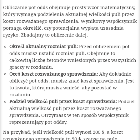
Obliczanie pot odds obejmuje prosty wzór matematyczny,
który wymaga podzielenia aktualnej wielkości puli przez
koszt rozważanego sprawdzenia. Wynikowy współczynnik
pomaga określić, czy potencjalna wypłata uzasadnia
ryzyko. Zbadajmy to obliczenie dalej.
Określ aktualny rozmiar puli:
Przed obliczeniem pot
odds musisz ustalić rozmiar puli. Obejmuje to
całkowitą liczbę żetonów wniesionych przez wszystkich
graczy w rozdaniu.
Oceń koszt rozważanego sprawdzenia:
Aby dokładnie
obliczyć pot odds, musisz znać koszt sprawdzenia. Jest
to kwota, którą musisz wnieść, aby pozostać w
rozdaniu.
Podziel wielkość puli przez koszt sprawdzenia:
Podziel
aktualną wielkość puli przez koszt rozważanego
sprawdzenia. Otrzymasz w ten sposób współczynnik
reprezentujący pot oddsy.
Na przykład, jeśli wielkość puli wynosi 200 $, a koszt
rozważanego sprawdzenia to 50 $, szanse na pulę