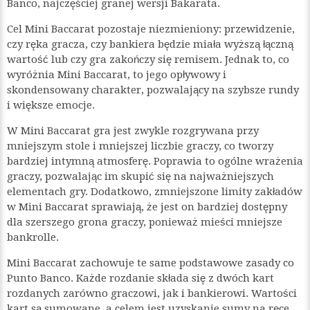
Banco, najczęściej granej wersji Bakarata.
Cel Mini Baccarat pozostaje niezmieniony: przewidzenie,
czy ręka gracza, czy bankiera będzie miała wyższą łączną
wartość lub czy gra zakończy się remisem. Jednak to, co
wyróżnia Mini Baccarat, to jego opływowy i
skondensowany charakter, pozwalający na szybsze rundy
i większe emocje.
W Mini Baccarat gra jest zwykle rozgrywana przy
mniejszym stole i mniejszej liczbie graczy, co tworzy
bardziej intymną atmosferę. Poprawia to ogólne wrażenia
graczy, pozwalając im skupić się na najważniejszych
elementach gry. Dodatkowo, zmniejszone limity zakładów
w Mini Baccarat sprawiają, że jest on bardziej dostępny
dla szerszego grona graczy, ponieważ mieści mniejsze
bankrolle.
Mini Baccarat zachowuje te same podstawowe zasady co
Punto Banco. Każde rozdanie składa się z dwóch kart
rozdanych zarówno graczowi, jak i bankierowi. Wartości
kart są sumowane, a celem jest uzyskanie sumy na ręce