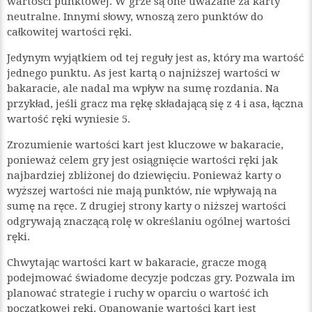
wartości punktowej. W grze są one uważane za karty
neutralne. Innymi słowy, wnoszą zero punktów do
całkowitej wartości ręki.
Jedynym wyjątkiem od tej reguły jest as, który ma wartość
jednego punktu. As jest kartą o najniższej wartości w
bakaracie, ale nadal ma wpływ na sumę rozdania. Na
przykład, jeśli gracz ma rękę składającą się z 4 i asa, łączna
wartość ręki wyniesie 5.
Zrozumienie wartości kart jest kluczowe w bakaracie,
ponieważ celem gry jest osiągnięcie wartości ręki jak
najbardziej zbliżonej do dziewięciu. Ponieważ karty o
wyższej wartości nie mają punktów, nie wpływają na
sumę na ręce. Z drugiej strony karty o niższej wartości
odgrywają znaczącą rolę w określaniu ogólnej wartości
ręki.
Chwytając wartości kart w bakaracie, gracze mogą
podejmować świadome decyzje podczas gry. Pozwala im
planować strategie i ruchy w oparciu o wartość ich
początkowej ręki. Opanowanie wartości kart jest