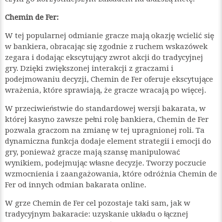
Chemin de Fer:
W tej popularnej odmianie gracze mają okazję wcielić się
w bankiera, obracając się zgodnie z ruchem wskazówek
zegara i dodając ekscytujący zwrot akcji do tradycyjnej
gry. Dzięki zwiększonej interakcji z graczami i
podejmowaniu decyzji, Chemin de Fer oferuje ekscytujące
wrażenia, które sprawiają, że gracze wracają po więcej.
W przeciwieństwie do standardowej wersji bakarata, w
której kasyno zawsze pełni rolę bankiera, Chemin de Fer
pozwala graczom na zmianę w tej upragnionej roli. Ta
dynamiczna funkcja dodaje element strategii i emocji do
gry, ponieważ gracze mają szansę manipulować
wynikiem, podejmując własne decyzje. Tworzy poczucie
wzmocnienia i zaangażowania, które odróżnia Chemin de
Fer od innych odmian bakarata online.
W grze Chemin de Fer cel pozostaje taki sam, jak w
tradycyjnym bakaracie: uzyskanie układu o łącznej