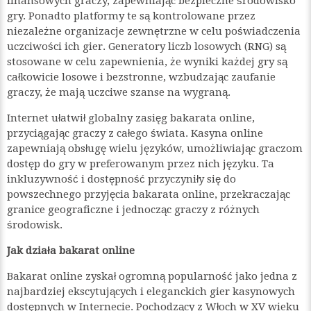
finansowych graczy, zapewniając bezpieczne środowisko
gry. Ponadto platformy te są kontrolowane przez
niezależne organizacje zewnętrzne w celu poświadczenia
uczciwości ich gier. Generatory liczb losowych (RNG) są
stosowane w celu zapewnienia, że wyniki każdej gry są
całkowicie losowe i bezstronne, wzbudzając zaufanie
graczy, że mają uczciwe szanse na wygraną.
Internet ułatwił globalny zasięg bakarata online,
przyciągając graczy z całego świata. Kasyna online
zapewniają obsługę wielu języków, umożliwiając graczom
dostęp do gry w preferowanym przez nich języku. Ta
inkluzywność i dostępność przyczyniły się do
powszechnego przyjęcia bakarata online, przekraczając
granice geograficzne i jednocząc graczy z różnych
środowisk.
Jak działa bakarat online
Bakarat online zyskał ogromną popularność jako jedna z
najbardziej ekscytujących i eleganckich gier kasynowych
dostępnych w Internecie. Pochodzący z Włoch w XV wieku