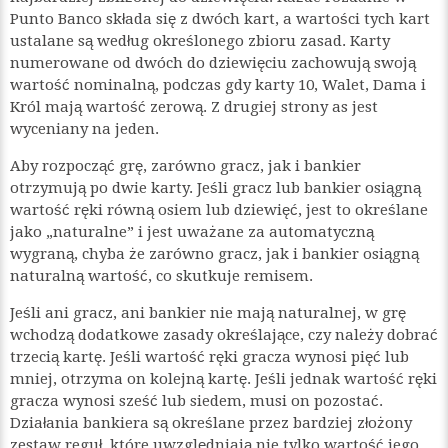
Punto Banco składa się z dwóch kart, a wartości tych kart
ustalane są według określonego zbioru zasad. Karty
numerowane od dwóch do dziewięciu zachowują swoją
wartość nominalną, podczas gdy karty 10, Walet, Dama i
Król mają wartość zerową. Z drugiej strony as jest
wyceniany na jeden.
Aby rozpocząć grę, zarówno gracz, jak i bankier
otrzymują po dwie karty. Jeśli gracz lub bankier osiągną
wartość ręki równą osiem lub dziewięć, jest to określane
jako „naturalne” i jest uważane za automatyczną
wygraną, chyba że zarówno gracz, jak i bankier osiągną
naturalną wartość, co skutkuje remisem.
Jeśli ani gracz, ani bankier nie mają naturalnej, w grę
wchodzą dodatkowe zasady określające, czy należy dobrać
trzecią kartę. Jeśli wartość ręki gracza wynosi pięć lub
mniej, otrzyma on kolejną kartę. Jeśli jednak wartość ręki
gracza wynosi sześć lub siedem, musi on pozostać.
Działania bankiera są określane przez bardziej złożony
zestaw reguł, które uwzględniają nie tylko wartość jego