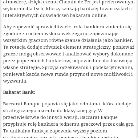
atmosferę, dzięki czemu Chemin de Fer jest preferowanym
wyborem dla tych, którzy szukają bardziej towarzyskich i
interaktywnych doświadczeń bakarata online.
Aby zapewnić sprawiedliwość, rola bankiera zmienia się
zgodnie z ruchem wskazówek zegara, zapewniając
wszystkim graczom równe szanse działania jako bankier.
Ta rotacja dodaje również element strategiczny, ponieważ
gracze mogą obserwować i analizować wybory dokonane
przez poprzednich bankierów, odpowiednio dostosowując
własne strategie. Sprzyja oczekiwaniu i podekscytowaniu,
ponieważ każda nowa runda przynosi nowe możliwości i
wyzwania.
Bakarat Bank:
Baccarat Banque pojawia się jako odmiana, która dodaje
strategicznego akcentu do klasycznej gry. W
przeciwieństwie do innych wersji, Baccarat Banque
przypisuje rolę bankiera jednemu graczowi przez całą grę.
Ta unikalna funkcja zapewnia wyższy poziom
strategicznej rozgrywki, ponieważ bankier zyskuje