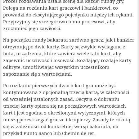
Proces rozdawania ustala scenę dla każdej rundy gry.
Polega na rozdaniu kart graczowi i bankierowi, co
prowadzi do ekscytującego pojedynku między ich rękami.
Przyjrzyjmy się szczegółowo temu procesowi, aby
zrozumieć jego zawiłości.
Na początku rundy bakarata zarówno gracz, jak i bankier
otrzymują po dwie karty. Karty są zwykle wyciągane z
buta, urządzenia, które zawiera wiele talii kart, aby
zapewnić uczciwość i losowość. Rozdający rozdaje karty
odkryte, umożliwiając wszystkim uczestnikom
zapoznanie się z wartościami.
Po rozdaniu pierwszych dwóch kart gra może być
kontynuowana z opcjonalną trzecią kartą, w zależności
od wcześniej ustalonych zasad. Decyzja o dobraniu
trzeciej karty opiera się na początkowych wartościach
kart i jest zgodna z określonymi wytycznymi, których
muszą przestrzegać gracze i krupierzy. Zasady te różnią
się w zależności od konkretnej wersji bakarata, na
przykład Punto Banco lub Chemin de Fer.