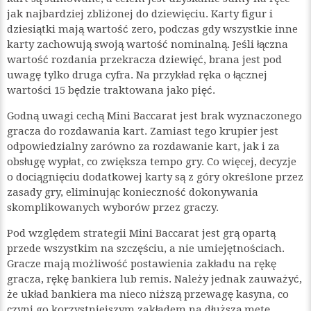
jak najbardziej zbliżonej do dziewięciu. Karty figur i
dziesiątki mają wartość zero, podczas gdy wszystkie inne
karty zachowują swoją wartość nominalną. Jeśli łączna
wartość rozdania przekracza dziewięć, brana jest pod
uwagę tylko druga cyfra. Na przykład ręka o łącznej
wartości 15 będzie traktowana jako pięć.
Godną uwagi cechą Mini Baccarat jest brak wyznaczonego
gracza do rozdawania kart. Zamiast tego krupier jest
odpowiedzialny zarówno za rozdawanie kart, jak i za
obsługę wypłat, co zwiększa tempo gry. Co więcej, decyzje
o dociągnięciu dodatkowej karty są z góry określone przez
zasady gry, eliminując konieczność dokonywania
skomplikowanych wyborów przez graczy.
Pod względem strategii Mini Baccarat jest grą opartą
przede wszystkim na szczęściu, a nie umiejętnościach.
Gracze mają możliwość postawienia zakładu na rękę
gracza, rękę bankiera lub remis. Należy jednak zauważyć,
że układ bankiera ma nieco niższą przewagę kasyna, co
czyni go korzystniejszym zakładem na dłuższą metę.