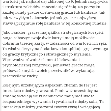
wartości jak najbardziej zbliżonej do 9. Jednak rozgrywka
i struktura zakładów znacznie się różnią. Na początku
każdej rundy gracze obstawiają gracza lub bankiera, tak
jak w zwykłym bakaracie. Jednak gracz z najwyższą
stawką przyjmuje rolę bankiera w tej konkretnej rundzie.
Jako bankier, gracze mają kilka strategicznych korzyści.
Mogą zobaczyć swoje dwie karty i mają możliwość
dobrania trzeciej karty, w zależności od wartości ich ręki.
Ta władza decyzyjna dodatkowo komplikuje grę i wymaga
od graczy krytycznego i strategicznego myślenia.
Wprowadza również element blefowania i
psychologicznej rozgrywki, ponieważ gracze mogą
próbować zmylić swoich przeciwników, wykonując
przemyślane ruchy.
Kolejnym urzekającym aspektem Chemin de Fer jest
interakcja między graczami. Ponieważ uczestnicy na
zmianę wcielają się w bankierów, mają możliwość
bezpośredniego wyzwania i rywalizacji między sobą. Ta
interakcja między graczami tworzy żywą i wciągającą