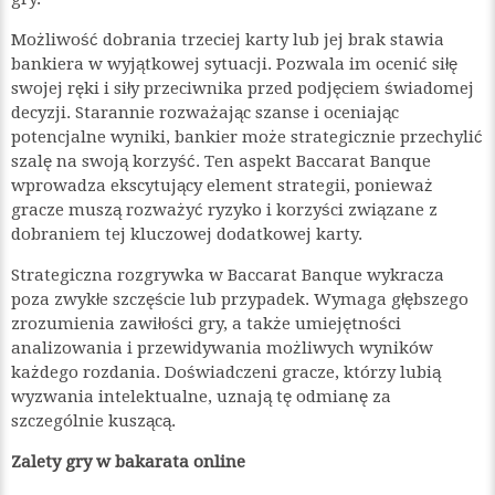
Możliwość dobrania trzeciej karty lub jej brak stawia
bankiera w wyjątkowej sytuacji. Pozwala im ocenić siłę
swojej ręki i siły przeciwnika przed podjęciem świadomej
decyzji. Starannie rozważając szanse i oceniając
potencjalne wyniki, bankier może strategicznie przechylić
szalę na swoją korzyść. Ten aspekt Baccarat Banque
wprowadza ekscytujący element strategii, ponieważ
gracze muszą rozważyć ryzyko i korzyści związane z
dobraniem tej kluczowej dodatkowej karty.
Strategiczna rozgrywka w Baccarat Banque wykracza
poza zwykłe szczęście lub przypadek. Wymaga głębszego
zrozumienia zawiłości gry, a także umiejętności
analizowania i przewidywania możliwych wyników
każdego rozdania. Doświadczeni gracze, którzy lubią
wyzwania intelektualne, uznają tę odmianę za
szczególnie kuszącą.
Zalety gry w bakarata online