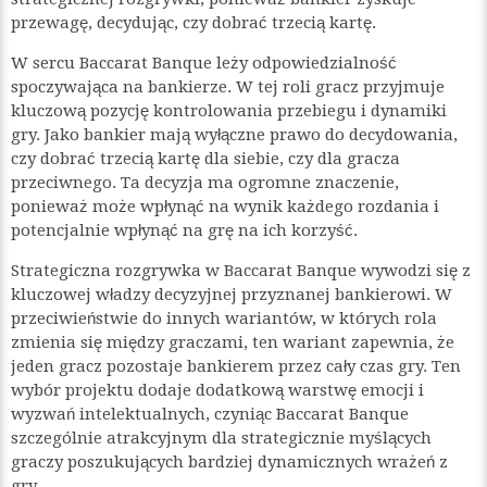
przewagę, decydując, czy dobrać trzecią kartę.
W sercu Baccarat Banque leży odpowiedzialność
spoczywająca na bankierze. W tej roli gracz przyjmuje
kluczową pozycję kontrolowania przebiegu i dynamiki
gry. Jako bankier mają wyłączne prawo do decydowania,
czy dobrać trzecią kartę dla siebie, czy dla gracza
przeciwnego. Ta decyzja ma ogromne znaczenie,
ponieważ może wpłynąć na wynik każdego rozdania i
potencjalnie wpłynąć na grę na ich korzyść.
Strategiczna rozgrywka w Baccarat Banque wywodzi się z
kluczowej władzy decyzyjnej przyznanej bankierowi. W
przeciwieństwie do innych wariantów, w których rola
zmienia się między graczami, ten wariant zapewnia, że
jeden gracz pozostaje bankierem przez cały czas gry. Ten
wybór projektu dodaje dodatkową warstwę emocji i
wyzwań intelektualnych, czyniąc Baccarat Banque
szczególnie atrakcyjnym dla strategicznie myślących
graczy poszukujących bardziej dynamicznych wrażeń z
gry.