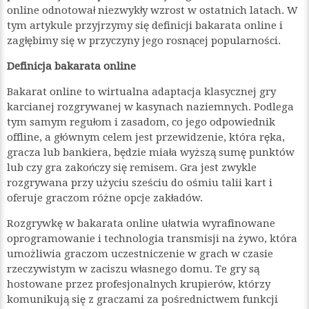
online odnotował niezwykły wzrost w ostatnich latach. W
tym artykule przyjrzymy się definicji bakarata online i
zagłębimy się w przyczyny jego rosnącej popularności.
Definicja bakarata online
Bakarat online to wirtualna adaptacja klasycznej gry
karcianej rozgrywanej w kasynach naziemnych. Podlega
tym samym regułom i zasadom, co jego odpowiednik
offline, a głównym celem jest przewidzenie, która ręka,
gracza lub bankiera, będzie miała wyższą sumę punktów
lub czy gra zakończy się remisem. Gra jest zwykle
rozgrywana przy użyciu sześciu do ośmiu talii kart i
oferuje graczom różne opcje zakładów.
Rozgrywkę w bakarata online ułatwia wyrafinowane
oprogramowanie i technologia transmisji na żywo, która
umożliwia graczom uczestniczenie w grach w czasie
rzeczywistym w zaciszu własnego domu. Te gry są
hostowane przez profesjonalnych krupierów, którzy
komunikują się z graczami za pośrednictwem funkcji