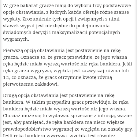
W grze bakarat gracze mają do wyboru trzy podstawowe
opcje obstawiania, z których każda oferuje różne szanse
wypłaty. Zrozumienie tych opcji i związanych z nimi
stawek wypłat jest niezbędne do podejmowania
świadomych decyzji i maksymalizacji potencjalnych
wygranych.
Pierwszą opcją obstawiania jest postawienie na rękę
gracza. Oznacza to, że gracz przewiduje, że jego własna
ręka będzie miała wyższą wartość niż ręka bankiera. Jeśli
ręka gracza wygrywa, wypłata jest zazwyczaj równa lub
1:1, co oznacza, że gracz otrzymuje kwotę równą
pierwotnemu zakładowi.
Drugą opcją obstawiania jest postawienie na rękę
bankiera. W takim przypadku gracz przewiduje, że ręka
bankiera będzie miała wyższą wartość niż jego własna.
Chociaż może się to wydawać sprzeczne z intuicją, ważne
jest, aby pamiętać, że ręka bankiera ma nieco większe
prawdopodobieństwo wygranej ze względu na zasady gry.
Jeśli ręka bankiera wygrywa, wypłata jest również