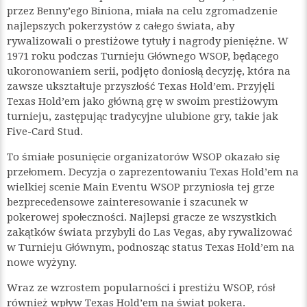
przez Benny’ego Biniona, miała na celu zgromadzenie
najlepszych pokerzystów z całego świata, aby
rywalizowali o prestiżowe tytuły i nagrody pieniężne. W
1971 roku podczas Turnieju Głównego WSOP, będącego
ukoronowaniem serii, podjęto doniosłą decyzję, która na
zawsze ukształtuje przyszłość Texas Hold’em. Przyjęli
Texas Hold’em jako główną grę w swoim prestiżowym
turnieju, zastępując tradycyjne ulubione gry, takie jak
Five-Card Stud.
To śmiałe posunięcie organizatorów WSOP okazało się
przełomem. Decyzja o zaprezentowaniu Texas Hold’em na
wielkiej scenie Main Eventu WSOP przyniosła tej grze
bezprecedensowe zainteresowanie i szacunek w
pokerowej społeczności. Najlepsi gracze ze wszystkich
zakątków świata przybyli do Las Vegas, aby rywalizować
w Turnieju Głównym, podnosząc status Texas Hold’em na
nowe wyżyny.
Wraz ze wzrostem popularności i prestiżu WSOP, rósł
również wpływ Texas Hold’em na świat pokera.