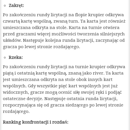
Zakręt:
Po zakończeniu rundy licytacji na flopie krupier odkrywa
czwartą kartę wspólną, zwaną turn. Ta karta jest również
umieszczana odkryta na stole. Karta na turnie otwiera
przed graczami więcej możliwości tworzenia silniejszych
układów. Następuje kolejna runda licytacji, zaczynając od
gracza po lewej stronie rozdającego.
Rzeka:
Po zakończeniu rundy licytacji na turnie krupier odkrywa
piątą i ostatnią kartę wspólną, znaną jako river. Ta karta
jest umieszczana odkryta na stole obok innych kart
wspólnych. Gdy wszystkie pięć kart wspólnych jest już
widocznych, gracze mogą ocenić siłę swojej ręki i podjąć
ostateczne decyzje. Następuje ostatnia runda licytacji,
rozpoczynająca się od gracza siedzącego po lewej stronie
rozdającego.
Ranking konfrontacji i rozdań: