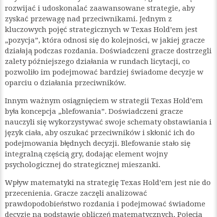
rozwijać i udoskonalać zaawansowane strategie, aby
zyskać przewagę nad przeciwnikami. Jednym z
kluczowych pojęć strategicznych w Texas Hold’em jest
„pozycja”, która odnosi się do kolejności, w jakiej gracze
działają podczas rozdania. Doświadczeni gracze dostrzegli
zalety późniejszego działania w rundach licytacji, co
pozwoliło im podejmować bardziej świadome decyzje w
oparciu o działania przeciwników.
Innym ważnym osiągnięciem w strategii Texas Hold’em
była koncepcja „blefowania”. Doświadczeni gracze
nauczyli się wykorzystywać swoje schematy obstawiania i
język ciała, aby oszukać przeciwników i skłonić ich do
podejmowania błędnych decyzji. Blefowanie stało się
integralną częścią gry, dodając element wojny
psychologicznej do strategicznej mieszanki.
Wpływ matematyki na strategię Texas Hold’em jest nie do
przecenienia. Gracze zaczęli analizować
prawdopodobieństwo rozdania i podejmować świadome
decyzje na podstawie obliczeń matematycznych. Pojęcia