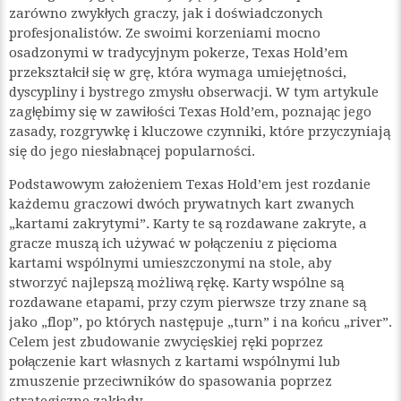
zarówno zwykłych graczy, jak i doświadczonych
profesjonalistów. Ze swoimi korzeniami mocno
osadzonymi w tradycyjnym pokerze, Texas Hold’em
przekształcił się w grę, która wymaga umiejętności,
dyscypliny i bystrego zmysłu obserwacji. W tym artykule
zagłębimy się w zawiłości Texas Hold’em, poznając jego
zasady, rozgrywkę i kluczowe czynniki, które przyczyniają
się do jego niesłabnącej popularności.
Podstawowym założeniem Texas Hold’em jest rozdanie
każdemu graczowi dwóch prywatnych kart zwanych
„kartami zakrytymi”. Karty te są rozdawane zakryte, a
gracze muszą ich używać w połączeniu z pięcioma
kartami wspólnymi umieszczonymi na stole, aby
stworzyć najlepszą możliwą rękę. Karty wspólne są
rozdawane etapami, przy czym pierwsze trzy znane są
jako „flop”, po których następuje „turn” i na końcu „river”.
Celem jest zbudowanie zwycięskiej ręki poprzez
połączenie kart własnych z kartami wspólnymi lub
zmuszenie przeciwników do spasowania poprzez