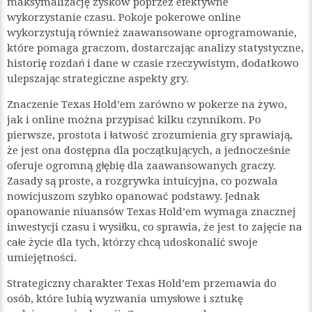
maksymalizację zysków poprzez efektywne
wykorzystanie czasu. Pokoje pokerowe online
wykorzystują również zaawansowane oprogramowanie,
które pomaga graczom, dostarczając analizy statystyczne,
historię rozdań i dane w czasie rzeczywistym, dodatkowo
ulepszając strategiczne aspekty gry.
Znaczenie Texas Hold’em zarówno w pokerze na żywo,
jak i online można przypisać kilku czynnikom. Po
pierwsze, prostota i łatwość zrozumienia gry sprawiają,
że jest ona dostępna dla początkujących, a jednocześnie
oferuje ogromną głębię dla zaawansowanych graczy.
Zasady są proste, a rozgrywka intuicyjna, co pozwala
nowicjuszom szybko opanować podstawy. Jednak
opanowanie niuansów Texas Hold’em wymaga znacznej
inwestycji czasu i wysiłku, co sprawia, że jest to zajęcie na
całe życie dla tych, którzy chcą udoskonalić swoje
umiejętności.
Strategiczny charakter Texas Hold’em przemawia do
osób, które lubią wyzwania umysłowe i sztukę