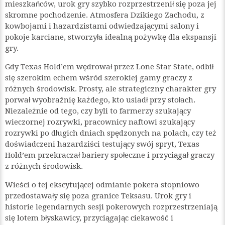
mieszkańców, urok gry szybko rozprzestrzenił się poza jej
skromne pochodzenie. Atmosfera Dzikiego Zachodu, z
kowbojami i hazardzistami odwiedzającymi salony i
pokoje karciane, stworzyła idealną pożywkę dla ekspansji
gry.
Gdy Texas Hold’em wędrował przez Lone Star State, odbił
się szerokim echem wśród szerokiej gamy graczy z
różnych środowisk. Prosty, ale strategiczny charakter gry
porwał wyobraźnię każdego, kto usiadł przy stołach.
Niezależnie od tego, czy byli to farmerzy szukający
wieczornej rozrywki, pracownicy naftowi szukający
rozrywki po długich dniach spędzonych na polach, czy też
doświadczeni hazardziści testujący swój spryt, Texas
Hold’em przekraczał bariery społeczne i przyciągał graczy
z różnych środowisk.
Wieści o tej ekscytującej odmianie pokera stopniowo
przedostawały się poza granice Teksasu. Urok gry i
historie legendarnych sesji pokerowych rozprzestrzeniają
się lotem błyskawicy, przyciągając ciekawość i