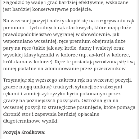
złagodzić tę wadę i grać bardziej efektywnie, wskazane
jest bardziej konserwatywne podejście.
Na wczesnej pozycji należy skupić się na rozgrywaniu rąk
premium – tych silnych rąk startowych, które mają duże
prawdopodobieństwo wygranej w showdownie. Jak
wspomniano wcześniej, ręce premium obejmują duże
pary na ręce (takie jak asy, króle, damy i walety) oraz
wysokiej klasy łączniki w kolorze (np. as-król w kolorze,
król-dama w kolorze). Ręce te posiadają wrodzoną siłę i są
mniej podatne na zdominowanie przez przeciwników.
Trzymając się węższego zakresu rąk na wczesnej pozycji,
gracze mogą uniknąć trudnych sytuacji ze słabszymi
rękami i zmniejszyć ryzyko bycia pokonanym przez
graczy na późniejszych pozycjach. Ostrożna gra na
wczesnej pozycji to strategiczne posunięcie, które pomaga
chronić stos i zapewnia bardziej opłacalne
długoterminowe wyniki.
Pozycja środkowa: