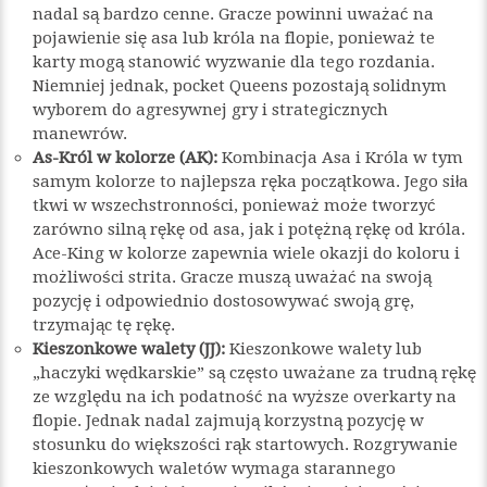
nadal są bardzo cenne. Gracze powinni uważać na
pojawienie się asa lub króla na flopie, ponieważ te
karty mogą stanowić wyzwanie dla tego rozdania.
Niemniej jednak, pocket Queens pozostają solidnym
wyborem do agresywnej gry i strategicznych
manewrów.
As-Król w kolorze (AK):
Kombinacja Asa i Króla w tym
samym kolorze to najlepsza ręka początkowa. Jego siła
tkwi w wszechstronności, ponieważ może tworzyć
zarówno silną rękę od asa, jak i potężną rękę od króla.
Ace-King w kolorze zapewnia wiele okazji do koloru i
możliwości strita. Gracze muszą uważać na swoją
pozycję i odpowiednio dostosowywać swoją grę,
trzymając tę rękę.
Kieszonkowe walety (JJ):
Kieszonkowe walety lub
„haczyki wędkarskie” są często uważane za trudną rękę
ze względu na ich podatność na wyższe overkarty na
flopie. Jednak nadal zajmują korzystną pozycję w
stosunku do większości rąk startowych. Rozgrywanie
kieszonkowych waletów wymaga starannego