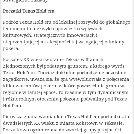
strategiczne zakłady.
Początki Texas Hold’em
Podróż Texas Hold’em od lokalnej rozrywki do globalnego
fenomenu to niezwykła opowieść o wpływach
kulturowych, strategicznych innowacjach i
nieprzemijającej atrakcyjności tej wciągającej odmiany
pokera.
Początek XX wieku w stanie Teksas w Stanach
Zjednoczonych był podatnym gruntem, z którego wyrósł
Texas Hold’em. Chociaż dokładne pochodzenie pozostaje
zagadkowe, uważa się, że gra wyewoluowała z połączenia
kilku wariantów pokera, w które powszechnie grano w
regionie w tamtej epoce. To właśnie w tym dynamicznym
i różnorodnym otoczeniu położono podwaliny pod Texas
Hold’em.
Pierwsza znana wzmianka o Texas Hold’em pochodzi z lat
dwudziestych XX wieku z miasta Robstown w Teksasie.
Początkowo ograniczona do zwartej grupy przyjaciół i