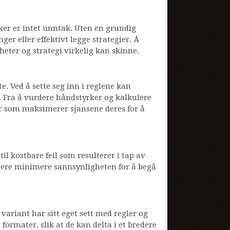
oker er intet unntak. Uten en grundig
ger eller effektivt legge strategier. Å
gheter og strategi virkelig kan skinne.
e. Ved å sette seg inn i reglene kan
t. Fra å vurdere håndstyrker og kalkulere
lser som maksimerer sjansene deres for å
il kostbare feil som resulterer i tap av
pillere minimere sannsynligheten for å begå
ariant har sitt eget sett med regler og
formater, slik at de kan delta i et bredere