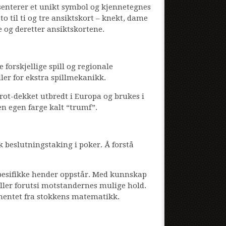
esenterer et unikt symbol og kjennetegnes
to til ti og tre ansiktskort – knekt, dame
e og deretter ansiktskortene.
forskjellige spill og regionale
ler for ekstra spillmekanikk.
arot-dekket utbredt i Europa og brukes i
en egen farge kalt “trumf”.
 beslutningstaking i poker. Å forstå
 spesifikke hender oppstår. Med kunnskap
ler forutsi motstandernes mulige hold.
 hentet fra stokkens matematikk.