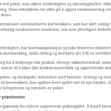
t ved poker, som sikrer rettferdighet og uforutsigbarhet. Uli
ping. Disse teknikkene tar sikte på å oppnå randomisering v
 deres.
 introdusert automatiserte kortstokkere, som har blitt vanli
virkelig randomiserte resultater, noe som ytterligere forbedrer
 rettferdighet, har kortmanipulasjon og juks dessverre eksiste
kortmerking, andre deling og kortbytte for å få en urettferd
eg for å bekjempe slik praksis. Strenge sikkerhetstiltak, inkl
idrar til å sikre like konkurransevilkår og opprettholde integr
poker, og innkapsler århundrer med historie, strategi og m
l kortstokken, kan spillere heve spillet sitt til nye høyder.
r integriteten og nytelsen av poker.
v pokerhender
jørende for enhver aspirerende pokerspiller. Å forstå hierar