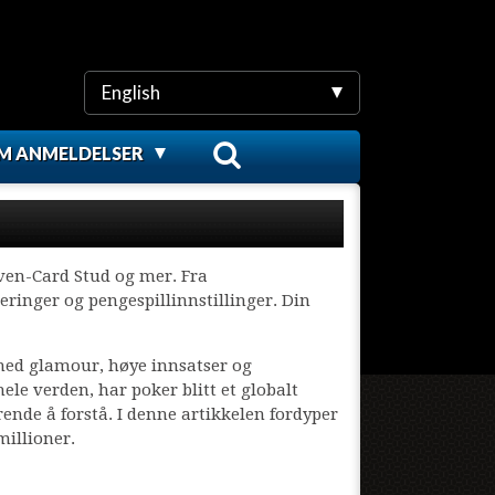
English
M ANMELDELSER
ven-Card Stud og mer. Fra
neringer og pengespillinnstillinger. Din
t med glamour, høye innsatser og
le verden, har poker blitt et globalt
rende å forstå. I denne artikkelen fordyper
millioner.