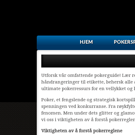
HJEM
POKERSP
Utforsk vår omfattende pokerguide! Lær re
håndrangeringer til etikette, behersk alle 
ultimate pokerressurs for en vellykket og 
Poker, et fengslende og strategisk kortspi
spenningen ved konkurranse. Fra røykfylte 
fenomen. Men under dets glitter og glamour
vi oss i viktigheten av å forstå pokerregle
Viktigheten av å forstå pokerreglene