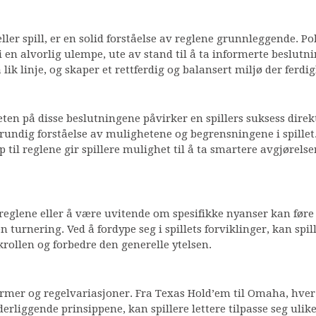
ller spill, er en solid forståelse av reglene grunnleggende. P
 i en alvorlig ulempe, ute av stand til å ta informerte beslutnin
å lik linje, og skaper et rettferdig og balansert miljø der ferdi
teten på disse beslutningene påvirker en spillers suksess direkt
grundig forståelse av mulighetene og begrensningene i spille
p til reglene gir spillere mulighet til å ta smartere avgjøre
 reglene eller å være uvitende om spesifikke nyanser kan føre t
en turnering. Ved å fordype seg i spillets forviklinger, kan s
rollen og forbedre den generelle ytelsen.
rmer og regelvariasjoner. Fra Texas Hold’em til Omaha, hver v
erliggende prinsippene, kan spillere lettere tilpasse seg ulike 