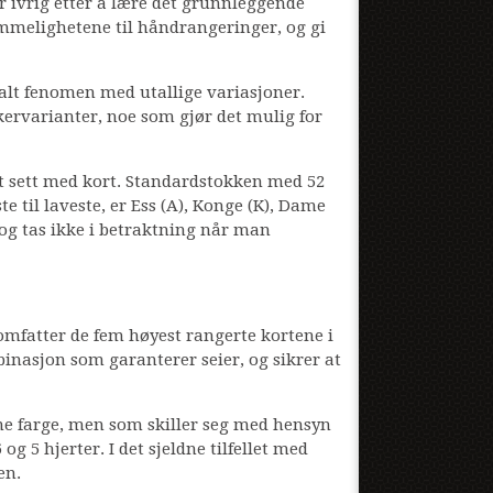
r ivrig etter å lære det grunnleggende
emmelighetene til håndrangeringer, og gi
lobalt fenomen med utallige variasjoner.
kervarianter, noe som gjør det mulig for
et sett med kort. Standardstokken med 52
 til laveste, er Ess (A), Konge (K), Dame
rdi og tas ikke i betraktning når man
mfatter de fem høyest rangerte kortene i
binasjon som garanterer seier, og sikrer at
me farge, men som skiller seg med hensyn
g 5 hjerter. I det sjeldne tilfellet med
en.