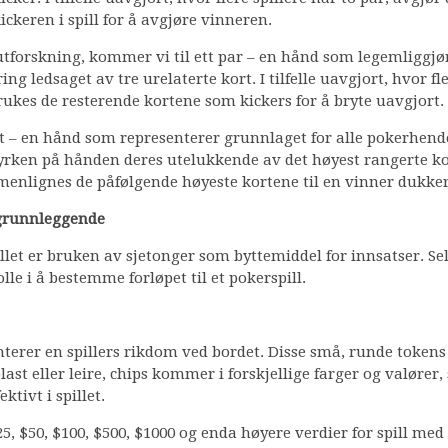
keren i spill for å avgjøre vinneren.
tforskning, kommer vi til ett par – en hånd som legemliggjør 
 ledsaget av tre urelaterte kort. I tilfelle uavgjort, hvor fle
kes de resterende kortene som kickers for å bryte uavgjort.
et – en hånd som representerer grunnlaget for alle pokerhende
en på hånden deres utelukkende av det høyest rangerte korte
enlignes de påfølgende høyeste kortene til en vinner dukker
t grunnleggende
et er bruken av sjetonger som byttemiddel for innsatser. Selv
le i å bestemme forløpet til et pokerspill.
nterer en spillers rikdom ved bordet. Disse små, runde tokens
ast eller leire, chips kommer i forskjellige farger og valører
ktivt i spillet.
25, $50, $100, $500, $1000 og enda høyere verdier for spill med 