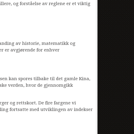
lere, og forståelse av reglene er et viktig
landing av historie, matematikk og
ger er avgjørende for enhver
en kan spores tilbake til det gamle Kina,
biske verden, hvor de gjennomgikk
er og rettskort. De fire fargene vi
kling fortsatte med utviklingen av indekser