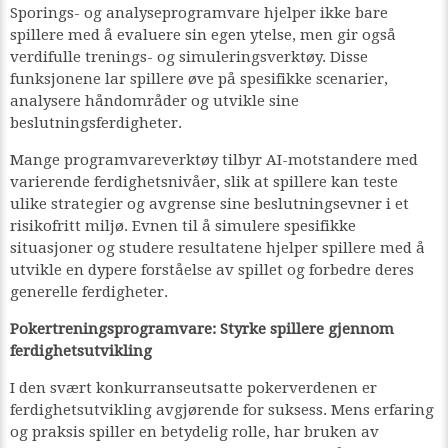
Sporings- og analyseprogramvare hjelper ikke bare
spillere med å evaluere sin egen ytelse, men gir også
verdifulle trenings- og simuleringsverktøy. Disse
funksjonene lar spillere øve på spesifikke scenarier,
analysere håndområder og utvikle sine
beslutningsferdigheter.
Mange programvareverktøy tilbyr AI-motstandere med
varierende ferdighetsnivåer, slik at spillere kan teste
ulike strategier og avgrense sine beslutningsevner i et
risikofritt miljø. Evnen til å simulere spesifikke
situasjoner og studere resultatene hjelper spillere med å
utvikle en dypere forståelse av spillet og forbedre deres
generelle ferdigheter.
Pokertreningsprogramvare: Styrke spillere gjennom
ferdighetsutvikling
I den svært konkurranseutsatte pokerverdenen er
ferdighetsutvikling avgjørende for suksess. Mens erfaring
og praksis spiller en betydelig rolle, har bruken av