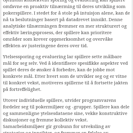
Gjennom konsekvent sporing og evaluering kan spillere
omfavne en proaktiv tilnærming til deres utvikling som
pokerspillere. I stedet for å stole på intuisjon alene, kan de
nå ta beslutninger basert på datadrevet innsikt. Denne
analytiske tilnærmingen fremmer en mer strukturert og
effektiv læringsprosess, der spillere kan prioritere
områder som krever oppmerksomhet og overvåke
effekten av justeringene deres over tid.
Ytelsessporing og evaluering lar spillere sette målbare
mål for seg selv. Ved å identifisere spesifikke aspekter ved
spillet deres de ønsker å forbedre, kan de jobbe mot
konkrete mål. Etter hvert som de utvikler seg og er vitne
til konkret vekst, motiveres spillerne til å fortsette jakten
på fortreffelighet.
Utover individuelle spillere, utvider programvarens
fordeler seg til pokermiljøer og -grupper. Spillere kan dele
og sammenligne ytelsesdataene sine, vekke konstruktive
diskusjoner og fremme kollektiv vekst.
Samarbeidsmiljøer gir grobunn for utveksling av