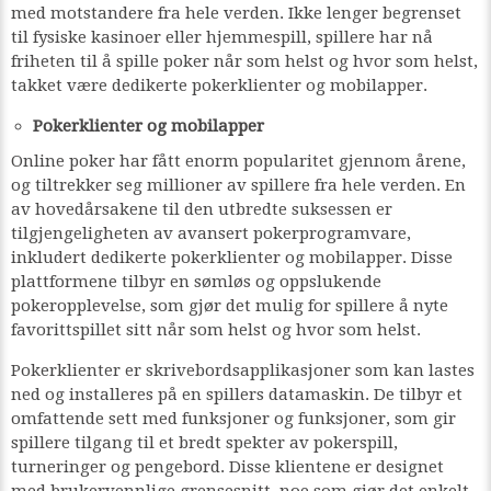
med motstandere fra hele verden. Ikke lenger begrenset
til fysiske kasinoer eller hjemmespill, spillere har nå
friheten til å spille poker når som helst og hvor som helst,
takket være dedikerte pokerklienter og mobilapper.
Pokerklienter og mobilapper
Online poker har fått enorm popularitet gjennom årene,
og tiltrekker seg millioner av spillere fra hele verden. En
av hovedårsakene til den utbredte suksessen er
tilgjengeligheten av avansert pokerprogramvare,
inkludert dedikerte pokerklienter og mobilapper. Disse
plattformene tilbyr en sømløs og oppslukende
pokeropplevelse, som gjør det mulig for spillere å nyte
favorittspillet sitt når som helst og hvor som helst.
Pokerklienter er skrivebordsapplikasjoner som kan lastes
ned og installeres på en spillers datamaskin. De tilbyr et
omfattende sett med funksjoner og funksjoner, som gir
spillere tilgang til et bredt spekter av pokerspill,
turneringer og pengebord. Disse klientene er designet