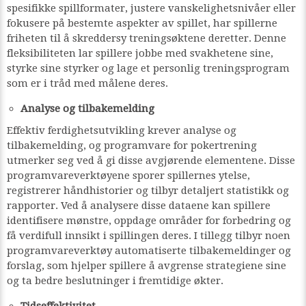
spesifikke spillformater, justere vanskelighetsnivåer eller
fokusere på bestemte aspekter av spillet, har spillerne
friheten til å skreddersy treningsøktene deretter. Denne
fleksibiliteten lar spillere jobbe med svakhetene sine,
styrke sine styrker og lage et personlig treningsprogram
som er i tråd med målene deres.
Analyse og tilbakemelding
Effektiv ferdighetsutvikling krever analyse og
tilbakemelding, og programvare for pokertrening
utmerker seg ved å gi disse avgjørende elementene. Disse
programvareverktøyene sporer spillernes ytelse,
registrerer håndhistorier og tilbyr detaljert statistikk og
rapporter. Ved å analysere disse dataene kan spillere
identifisere mønstre, oppdage områder for forbedring og
få verdifull innsikt i spillingen deres. I tillegg tilbyr noen
programvareverktøy automatiserte tilbakemeldinger og
forslag, som hjelper spillere å avgrense strategiene sine
og ta bedre beslutninger i fremtidige økter.