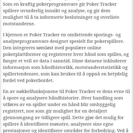
Som en kraftig pokerprogramvare gir Poker Tracker
spillere uvurderlig innsikt og analyse, og gir dem
mulighet til å ta informerte beslutninger og overliste
motstanderne.
I kjernen er Poker Tracker en omfattende sporings- og
analyseprogramvare designet spesielt for pokerspillere.
Den integreres sømløst med populære online
pokerplattformer og registrerer hver hånd som spilles, og
fanger et vell av data i sanntid. Disse dataene inkluderer
informasjon som håndhistorikk, motstanderstatistikk og
spillertendenser, som kan brukes til å oppnå en betydelig
fordel ved pokerbordet.
En av nøkkelfunksjonene til Poker Tracker er dens evne til
å spore og analysere håndhistorier. Hver handling som
utføres av en spiller under en hånd blir omhyggelig
registrert, noe som gir mulighet for en detaljert
gjennomgang av tidligere spill. Dette gjør det mulig for
spillere å identifisere mønstre, analysere sine egne
prestasjoner og identifisere områder for forbedring. Ved å