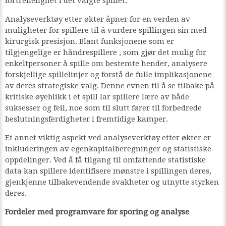
fortreffelighet i det valgte spillet.
Analyseverktøy etter økter åpner for en verden av
muligheter for spillere til å vurdere spillingen sin med
kirurgisk presisjon. Blant funksjonene som er
tilgjengelige er håndrespillere , som gjør det mulig for
enkeltpersoner å spille om bestemte hender, analysere
forskjellige spillelinjer og forstå de fulle implikasjonene
av deres strategiske valg. Denne evnen til å se tilbake på
kritiske øyeblikk i et spill lar spillere lære av både
suksesser og feil, noe som til slutt fører til forbedrede
beslutningsferdigheter i fremtidige kamper.
Et annet viktig aspekt ved analyseverktøy etter økter er
inkluderingen av egenkapitalberegninger og statistiske
oppdelinger. Ved å få tilgang til omfattende statistiske
data kan spillere identifisere mønstre i spillingen deres,
gjenkjenne tilbakevendende svakheter og utnytte styrken
deres.
Fordeler med programvare for sporing og analyse