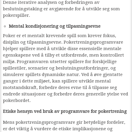
Denne iterative analysen og forbedringen av
beslutningstaking er avgjørende for å utvikle seg som
pokerspiller.
Mental kondisjonering og tilpasningsevne
Poker er et mentalt krevende spill som krever fokus,
disiplin og tilpasningsevne. Pokertreningsprogramvare
hjelper spillere med å utvikle disse essensielle mentale
egenskapene ved å tilby et utfordrende, men kontrollert
miljø. Programvaren utsetter spillere for forskjellige
spillestiler, scenarier og beslutningsutfordringer, og
simulerer spillets dynamiske natur. Ved å øve gjentatte
ganger i dette miljøet, kan spillere utvikle mental
motstandskraft, forbedre deres evne til å tilpasse seg
endrede situasjoner og forbedre deres generelle ytelse ved
pokerbordet.
Etiske hensyn ved bruk av programvare for pokertrening
Mens pokertreningsprogramvare gir betydelige fordeler,
er det viktig å vurdere de etiske implikasjonene og