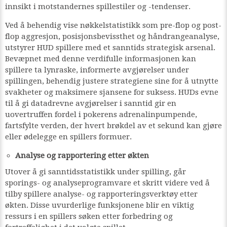
innsikt i motstandernes spillestiler og -tendenser.
Ved å behendig vise nøkkelstatistikk som pre-flop og post-
flop aggresjon, posisjonsbevissthet og håndrangeanalyse,
utstyrer HUD spillere med et sanntids strategisk arsenal.
Bevæpnet med denne verdifulle informasjonen kan
spillere ta lynraske, informerte avgjørelser under
spillingen, behendig justere strategiene sine for å utnytte
svakheter og maksimere sjansene for suksess. HUDs evne
til å gi datadrevne avgjørelser i sanntid gir en
uovertruffen fordel i pokerens adrenalinpumpende,
fartsfylte verden, der hvert brøkdel av et sekund kan gjøre
eller ødelegge en spillers formuer.
Analyse og rapportering etter økten
Utover å gi sanntidsstatistikk under spilling, går
sporings- og analyseprogramvare et skritt videre ved å
tilby spillere analyse- og rapporteringsverktøy etter
økten. Disse uvurderlige funksjonene blir en viktig
ressurs i en spillers søken etter forbedring og