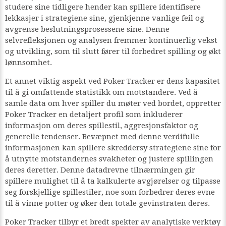
studere sine tidligere hender kan spillere identifisere
lekkasjer i strategiene sine, gjenkjenne vanlige feil og
avgrense beslutningsprosessene sine. Denne
selvrefleksjonen og analysen fremmer kontinuerlig vekst
og utvikling, som til slutt fører til forbedret spilling og økt
lønnsomhet.
Et annet viktig aspekt ved Poker Tracker er dens kapasitet
til å gi omfattende statistikk om motstandere. Ved å
samle data om hver spiller du møter ved bordet, oppretter
Poker Tracker en detaljert profil som inkluderer
informasjon om deres spillestil, aggresjonsfaktor og
generelle tendenser. Bevæpnet med denne verdifulle
informasjonen kan spillere skreddersy strategiene sine for
å utnytte motstandernes svakheter og justere spillingen
deres deretter. Denne datadrevne tilnærmingen gir
spillere mulighet til å ta kalkulerte avgjørelser og tilpasse
seg forskjellige spillestiler, noe som forbedrer deres evne
til å vinne potter og øker den totale gevinstraten deres.
Poker Tracker tilbyr et bredt spekter av analytiske verktøy