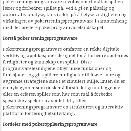
pokertreningsprogramvare revolusjonert måten spillere
lærer og forbedrer spillet på. Ved å gi en pålitelig og
autoritativ analyse, tar vi sikte på å belyse viktigheten og
virkningen av pokertreningsprogramvare i sammenheng
med det bredere pokerprogramvarelandskapet.
Forstå poker treningsprogramvare
Pokertreningsprogramvare omfatter en rekke digitale
verktøy og applikasjoner designet for å forbedre spillernes
ferdigheter og kunnskap om spillet. Disse
programvareløsningene tilbyr ulike funksjoner og
funksjoner, og gir spillere muligheter til å øve, lære og
avgrense strategiene sine i et simulert miljø. Enten du er
en nybegynner som ønsker å forstå det grunnleggende
eller en erfaren spiller som har som mål å forbedre
spesifikke aspekter av spillet ditt, tilbyr
pokertreningsprogramvare en strukturert og interaktiv
plattform for ferdighetsutvikling.
Fordeler med pokeropplæringsprogramvare