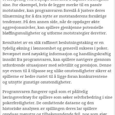
sine. For eksempel, hvis de legger merke til en passiv
motstander, kan programvaren foreslå å justere deres
tilnærming for å dra nytte av motstanderens forsiktige
tendenser. På den annen side, når de oppdager økte
aggresjonsnivåer, kan spillere gjenkjenne potensielle
bløffingsmuligheter og utforme motstrategier deretter.
Resultatet av en slik raffinert beslutningstaking er en
tydelig økning i lønnsomhet og generell suksess i poker.
Bevæpnet med nøyaktig informasjon og handlingskraftig
innsikt fra programvaren, kan spillere navigere gjennom
utfordrende situasjoner med selvtillit og presisjon. Denne
nye evnen til å tilpasse seg ulike omstendigheter sikrer at
spillerne er bedre rustet til å ligge foran konkurrentene
og utnytte gunstige omstendigheter.
Programvaren fungerer også som et pålitelig
læringsverktøy for spillere som søker selvforbedring i sine
pokerferdigheter. De omfattende dataene og den
historiske analysen av spillingen deres lar spillere
oppdage mønstre og tilbakevendende feil, noe som gjør