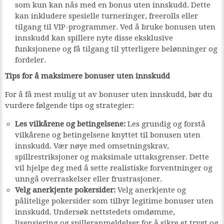
som kun kan nås med en bonus uten innskudd. Dette
kan inkludere spesielle turneringer, freerolls eller
tilgang til VIP-programmer. Ved å bruke bonusen uten
innskudd kan spillere nyte disse eksklusive
funksjonene og få tilgang til ytterligere belønninger og
fordeler.
Tips for å maksimere bonuser uten innskudd
For å få mest mulig ut av bonuser uten innskudd, bør du
vurdere følgende tips og strategier:
Les vilkårene og betingelsene:
Les grundig og forstå
vilkårene og betingelsene knyttet til bonusen uten
innskudd. Vær nøye med omsetningskrav,
spillrestriksjoner og maksimale uttaksgrenser. Dette
vil hjelpe deg med å sette realistiske forventninger og
unngå overraskelser eller frustrasjoner.
Velg anerkjente pokersider:
Velg anerkjente og
pålitelige pokersider som tilbyr legitime bonuser uten
innskudd. Undersøk nettstedets omdømme,
lisensiering og spilleranmeldelser for å sikre et trygt og