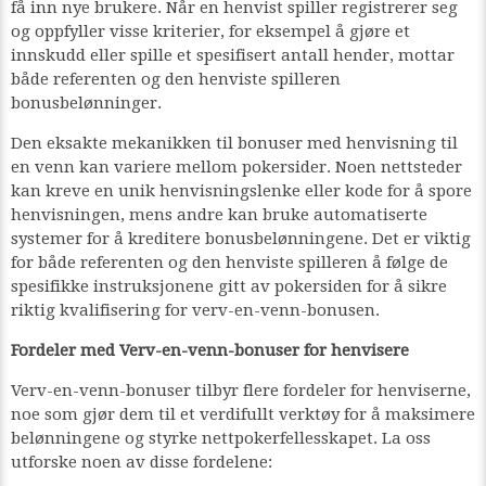
få inn nye brukere. Når en henvist spiller registrerer seg
og oppfyller visse kriterier, for eksempel å gjøre et
innskudd eller spille et spesifisert antall hender, mottar
både referenten og den henviste spilleren
bonusbelønninger.
Den eksakte mekanikken til bonuser med henvisning til
en venn kan variere mellom pokersider. Noen nettsteder
kan kreve en unik henvisningslenke eller kode for å spore
henvisningen, mens andre kan bruke automatiserte
systemer for å kreditere bonusbelønningene. Det er viktig
for både referenten og den henviste spilleren å følge de
spesifikke instruksjonene gitt av pokersiden for å sikre
riktig kvalifisering for verv-en-venn-bonusen.
Fordeler med Verv-en-venn-bonuser for henvisere
Verv-en-venn-bonuser tilbyr flere fordeler for henviserne,
noe som gjør dem til et verdifullt verktøy for å maksimere
belønningene og styrke nettpokerfellesskapet. La oss
utforske noen av disse fordelene: