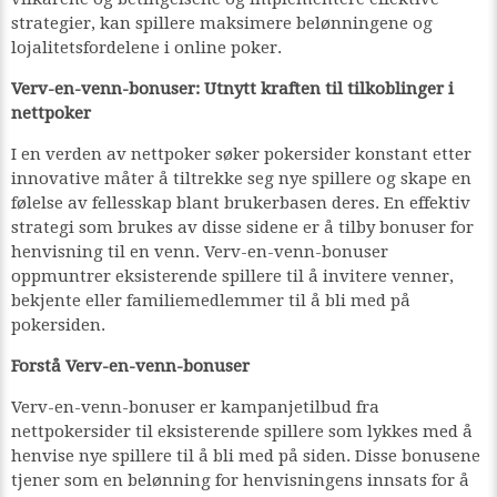
strategier, kan spillere maksimere belønningene og
lojalitetsfordelene i online poker.
Verv-en-venn-bonuser: Utnytt kraften til tilkoblinger i
nettpoker
I en verden av nettpoker søker pokersider konstant etter
innovative måter å tiltrekke seg nye spillere og skape en
følelse av fellesskap blant brukerbasen deres. En effektiv
strategi som brukes av disse sidene er å tilby bonuser for
henvisning til en venn. Verv-en-venn-bonuser
oppmuntrer eksisterende spillere til å invitere venner,
bekjente eller familiemedlemmer til å bli med på
pokersiden.
Forstå Verv-en-venn-bonuser
Verv-en-venn-bonuser er kampanjetilbud fra
nettpokersider til eksisterende spillere som lykkes med å
henvise nye spillere til å bli med på siden. Disse bonusene
tjener som en belønning for henvisningens innsats for å