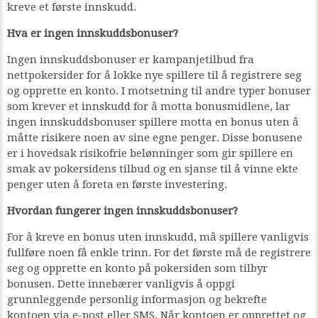
kreve et første innskudd.
Hva er ingen innskuddsbonuser?
Ingen innskuddsbonuser er kampanjetilbud fra
nettpokersider for å lokke nye spillere til å registrere seg
og opprette en konto. I motsetning til andre typer bonuser
som krever et innskudd for å motta bonusmidlene, lar
ingen innskuddsbonuser spillere motta en bonus uten å
måtte risikere noen av sine egne penger. Disse bonusene
er i hovedsak risikofrie belønninger som gir spillere en
smak av pokersidens tilbud og en sjanse til å vinne ekte
penger uten å foreta en første investering.
Hvordan fungerer ingen innskuddsbonuser?
For å kreve en bonus uten innskudd, må spillere vanligvis
fullføre noen få enkle trinn. For det første må de registrere
seg og opprette en konto på pokersiden som tilbyr
bonusen. Dette innebærer vanligvis å oppgi
grunnleggende personlig informasjon og bekrefte
kontoen via e-post eller SMS. Når kontoen er opprettet og