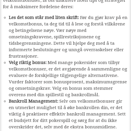
velkomstbonuser, la oss diskutere noen tips og strategier
for å maksimere fordelene deres:
Les det som står med liten skrift:
Før du gjør krav på en
velkomstbonus, ta deg tid til å lese og forstå vilkårene
og betingelsene nøye. Vær nøye med
omsetningskravene, spillrestriksjonene og
tidsbegrensningene. Dette vil hjelpe deg med å ta
informerte beslutninger og unngå overraskelser eller
frustrasjoner.
Velg riktig bonus:
Med mange pokersider som tilbyr
velkomstbonuser, er det avgjørende å sammenligne og
evaluere de forskjellige tilgjengelige alternativene.
Vurder faktorer som bonusprosent, maksimumsgrense
og omsetningskrav. Velg en bonus som stemmer
overens med din spillestil og bankrollmål.
Bankroll Management:
Selv om velkomstbonuser gir
en utmerket mulighet til å øke bankrollen din, er det
viktig å praktisere effektiv bankroll management. Sett
et budsjett for ditt pokerspill og sørg for at du ikke
overskrider det, selv med de ekstra bonusmidlene.