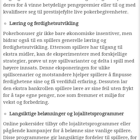
deres for å vinne betydelige pengepremier eller til og med
kvalifisere seg til prestisjefylte live pokerbegivenheter.
Læring og ferdighetsutvikling
Pokerbonuser gir ikke bare økonomiske insentiver, men
bidrar også til en spillers generelle læring og
ferdighetsutvikling. Ettersom spillere har tilgang til
ekstra midler, kan de eksperimentere med forskjellige
strategier, prøve ut nye spillvarianter og delta i spill med
høyere innsats. Denne eksponeringen for ulike
spillscenarier og motstandere hjelper spillere å finpusse
ferdighetene sine og få verdifull erfaring. Dessuten lar
den ekstra bankrollen spillere lære av sine feil uten frykt
for å tape egne penger, noe som fremmer et miljø for
vekst og forbedring.
Langsiktige belønninger og lojalitetsprogrammer
Online pokersider tilbyr ofte lojalitetsprogrammer eller
pågående kampanjer for å belønne sine vanlige spillere.
Disse programmene gir langsiktige fordeler til spillere, for