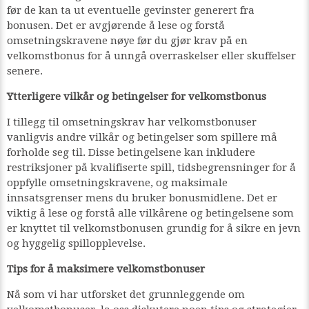
før de kan ta ut eventuelle gevinster generert fra
bonusen. Det er avgjørende å lese og forstå
omsetningskravene nøye før du gjør krav på en
velkomstbonus for å unngå overraskelser eller skuffelser
senere.
Ytterligere vilkår og betingelser for velkomstbonus
I tillegg til omsetningskrav har velkomstbonuser
vanligvis andre vilkår og betingelser som spillere må
forholde seg til. Disse betingelsene kan inkludere
restriksjoner på kvalifiserte spill, tidsbegrensninger for å
oppfylle omsetningskravene, og maksimale
innsatsgrenser mens du bruker bonusmidlene. Det er
viktig å lese og forstå alle vilkårene og betingelsene som
er knyttet til velkomstbonusen grundig for å sikre en jevn
og hyggelig spillopplevelse.
Tips for å maksimere velkomstbonuser
Nå som vi har utforsket det grunnleggende om