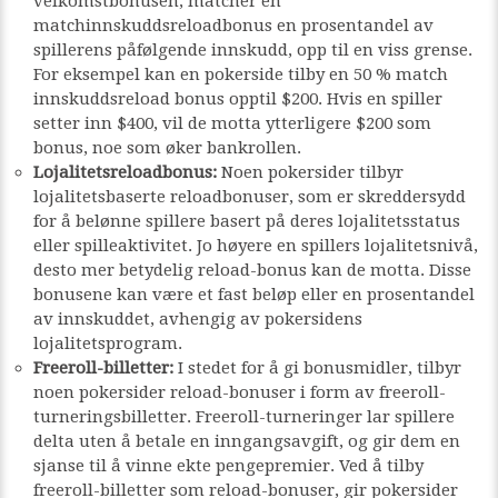
velkomstbonusen, matcher en
matchinnskuddsreloadbonus en prosentandel av
spillerens påfølgende innskudd, opp til en viss grense.
For eksempel kan en pokerside tilby en 50 % match
innskuddsreload bonus opptil $200. Hvis en spiller
setter inn $400, vil de motta ytterligere $200 som
bonus, noe som øker bankrollen.
Lojalitetsreloadbonus:
Noen pokersider tilbyr
lojalitetsbaserte reloadbonuser, som er skreddersydd
for å belønne spillere basert på deres lojalitetsstatus
eller spilleaktivitet. Jo høyere en spillers lojalitetsnivå,
desto mer betydelig reload-bonus kan de motta. Disse
bonusene kan være et fast beløp eller en prosentandel
av innskuddet, avhengig av pokersidens
lojalitetsprogram.
Freeroll-billetter:
I stedet for å gi bonusmidler, tilbyr
noen pokersider reload-bonuser i form av freeroll-
turneringsbilletter. Freeroll-turneringer lar spillere
delta uten å betale en inngangsavgift, og gir dem en
sjanse til å vinne ekte pengepremier. Ved å tilby
freeroll-billetter som reload-bonuser, gir pokersider