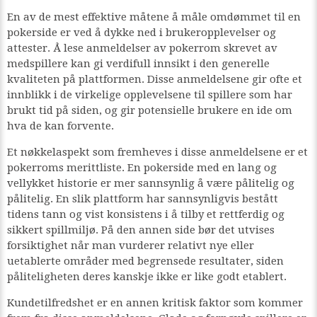
En av de mest effektive måtene å måle omdømmet til en
pokerside er ved å dykke ned i brukeropplevelser og
attester. Å lese anmeldelser av pokerrom skrevet av
medspillere kan gi verdifull innsikt i den generelle
kvaliteten på plattformen. Disse anmeldelsene gir ofte et
innblikk i de virkelige opplevelsene til spillere som har
brukt tid på siden, og gir potensielle brukere en ide om
hva de kan forvente.
Et nøkkelaspekt som fremheves i disse anmeldelsene er et
pokerroms merittliste. En pokerside med en lang og
vellykket historie er mer sannsynlig å være pålitelig og
pålitelig. En slik plattform har sannsynligvis bestått
tidens tann og vist konsistens i å tilby et rettferdig og
sikkert spillmiljø. På den annen side bør det utvises
forsiktighet når man vurderer relativt nye eller
uetablerte områder med begrensede resultater, siden
påliteligheten deres kanskje ikke er like godt etablert.
Kundetilfredshet er en annen kritisk faktor som kommer