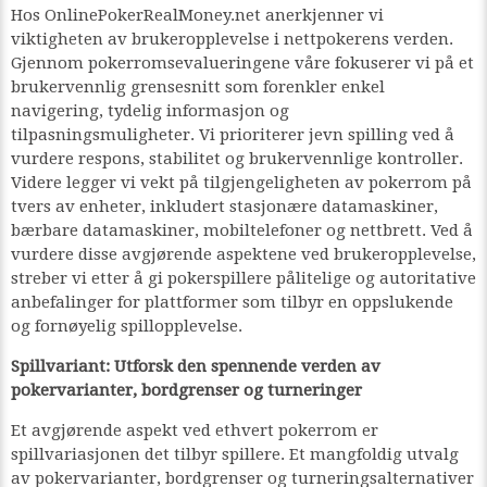
Hos OnlinePokerRealMoney.net anerkjenner vi
viktigheten av brukeropplevelse i nettpokerens verden.
Gjennom pokerromsevalueringene våre fokuserer vi på et
brukervennlig grensesnitt som forenkler enkel
navigering, tydelig informasjon og
tilpasningsmuligheter. Vi prioriterer jevn spilling ved å
vurdere respons, stabilitet og brukervennlige kontroller.
Videre legger vi vekt på tilgjengeligheten av pokerrom på
tvers av enheter, inkludert stasjonære datamaskiner,
bærbare datamaskiner, mobiltelefoner og nettbrett. Ved å
vurdere disse avgjørende aspektene ved brukeropplevelse,
streber vi etter å gi pokerspillere pålitelige og autoritative
anbefalinger for plattformer som tilbyr en oppslukende
og fornøyelig spillopplevelse.
Spillvariant: Utforsk den spennende verden av
pokervarianter, bordgrenser og turneringer
Et avgjørende aspekt ved ethvert pokerrom er
spillvariasjonen det tilbyr spillere. Et mangfoldig utvalg
av pokervarianter, bordgrenser og turneringsalternativer