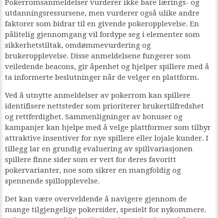
Pokerromsanmeldelser vurderer ikke bare lærings- og
utdanningsressursene, men vurderer også ulike andre
faktorer som bidrar til en givende pokeropplevelse. En
pålitelig gjennomgang vil fordype seg i elementer som
sikkerhetstiltak, omdømmevurdering og
brukeropplevelse. Disse anmeldelsene fungerer som
veiledende beacons, gir åpenhet og hjelper spillere med å
ta informerte beslutninger når de velger en plattform.
Ved å utnytte anmeldelser av pokerrom kan spillere
identifisere nettsteder som prioriterer brukertilfredshet
og rettferdighet. Sammenligninger av bonuser og
kampanjer kan hjelpe med å velge plattformer som tilbyr
attraktive insentiver for nye spillere eller lojale kunder. I
tillegg lar en grundig evaluering av spillvariasjonen
spillere finne sider som er vert for deres favoritt
pokervarianter, noe som sikrer en mangfoldig og
spennende spillopplevelse.
Det kan være overveldende å navigere gjennom de
mange tilgjengelige pokersider, spesielt for nykommere.