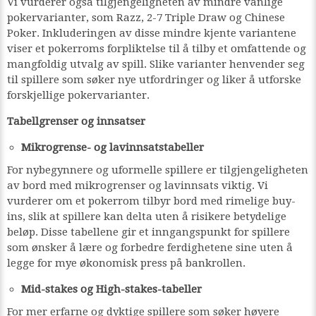
Vi vurderer også tilgjengeligheten av mindre vanlige
pokervarianter, som Razz, 2-7 Triple Draw og Chinese
Poker. Inkluderingen av disse mindre kjente variantene
viser et pokerroms forpliktelse til å tilby et omfattende og
mangfoldig utvalg av spill. Slike varianter henvender seg
til spillere som søker nye utfordringer og liker å utforske
forskjellige pokervarianter.
Tabellgrenser og innsatser
Mikrogrense- og lavinnsatstabeller
For nybegynnere og uformelle spillere er tilgjengeligheten
av bord med mikrogrenser og lavinnsats viktig. Vi
vurderer om et pokerrom tilbyr bord med rimelige buy-
ins, slik at spillere kan delta uten å risikere betydelige
beløp. Disse tabellene gir et inngangspunkt for spillere
som ønsker å lære og forbedre ferdighetene sine uten å
legge for mye økonomisk press på bankrollen.
Mid-stakes og High-stakes-tabeller
For mer erfarne og dyktige spillere som søker høyere