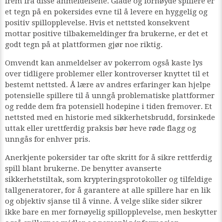
frem fra disse anmeldelsene. Glade og fornøyde spillere er
et tegn på en pokersides evne til å levere en hyggelig og
positiv spillopplevelse. Hvis et nettsted konsekvent
mottar positive tilbakemeldinger fra brukerne, er det et
godt tegn på at plattformen gjør noe riktig.
Omvendt kan anmeldelser av pokerrom også kaste lys
over tidligere problemer eller kontroverser knyttet til et
bestemt nettsted. Å lære av andres erfaringer kan hjelpe
potensielle spillere til å unngå problematiske plattformer
og redde dem fra potensiell hodepine i tiden fremover. Et
nettsted med en historie med sikkerhetsbrudd, forsinkede
uttak eller urettferdig praksis bør heve røde flagg og
unngås for enhver pris.
Anerkjente pokersider tar ofte skritt for å sikre rettferdig
spill blant brukerne. De benytter avanserte
sikkerhetstiltak, som krypteringsprotokoller og tilfeldige
tallgeneratorer, for å garantere at alle spillere har en lik
og objektiv sjanse til å vinne. Å velge slike sider sikrer
ikke bare en mer fornøyelig spillopplevelse, men beskytter