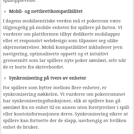
spillopplevelse.
Mobil- og nettbrettkompatibilitet
I dagens mobilsentriske verden må et pokerrom være
tilgjengelig på mobile enheter for spillere på farten. Vi
vurderer om plattformen tilbyr dedikerte mobilapper
eller et responsivt webdesign som tilpasser seg ulike
skjermstørrelser. Mobil kompatibilitet inkluderer jevn
navigering, optimaliserte oppsett og et intuitivt
grensesnitt som lar spillere nyte poker sømløst, selv når
de er borte fra skrivebordet.
Synkronisering på tvers av enheter
For spillere som bytter mellom flere enheter, er
synkronisering nøkkelen. Vi vurderer om pokerrommet
har synkroniseringsfunksjoner, slik at spillere kan gå
sømløst fra en enhet til en annen uten forstyrrelser i spill-
eller kontoinformasjonen deres. Synkronisering sikrer at
spillere kan fortsette der de slapp, uavhengig av hvilken
enhet de bruker.