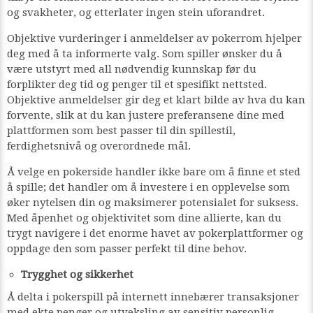
og svakheter, og etterlater ingen stein uforandret.
Objektive vurderinger i anmeldelser av pokerrom hjelper
deg med å ta informerte valg. Som spiller ønsker du å
være utstyrt med all nødvendig kunnskap før du
forplikter deg tid og penger til et spesifikt nettsted.
Objektive anmeldelser gir deg et klart bilde av hva du kan
forvente, slik at du kan justere preferansene dine med
plattformen som best passer til din spillestil,
ferdighetsnivå og overordnede mål.
Å velge en pokerside handler ikke bare om å finne et sted
å spille; det handler om å investere i en opplevelse som
øker nytelsen din og maksimerer potensialet for suksess.
Med åpenhet og objektivitet som dine allierte, kan du
trygt navigere i det enorme havet av pokerplattformer og
oppdage den som passer perfekt til dine behov.
Trygghet og sikkerhet
Å delta i pokerspill på internett innebærer transaksjoner
med ekte penger og utveksling av sensitiv personlig