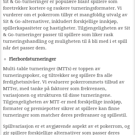
Sit & Go-turneringer er populære blant spillere som
foretrekker kortere og raskere turneringsformater. Vi
vurderer om et pokerrom tilbyr et mangfoldig utvalg av
Sit & Go-alternativer, inkludert forskjellige innkjøp,
spillerkapasiteter og hastigheter. Tilgjengeligheten av Sit
& Go-turneringer passer til spillere som liker rask
turneringshandling og muligheten til å bli med i et spill
når det passer dem.
Flerbordsturneringer
Multi-table turneringer (MTTs) er toppen av
turneringspoker, og tiltrekker seg spillere fra alle
ferdighetsnivåer. Vi evaluerer pokerrommets tilbud av
MTTer, med tanke på faktorer som frekvensen,
variasjonen og strukturen til disse turneringene.
Tilgjengeligheten av MTT-er med forskjellige innkjøp,
formater og premiepotter sikrer at spillere kan finne
turneringer som matcher deres preferanser og spillestil.
Spillvariasjon er et avgjørende aspekt av et pokerrom, og
gir spillere forskjellige alternativer som passer deres