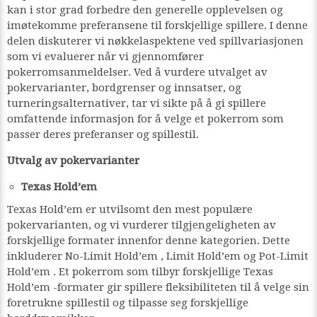
kan i stor grad forbedre den generelle opplevelsen og
imøtekomme preferansene til forskjellige spillere. I denne
delen diskuterer vi nøkkelaspektene ved spillvariasjonen
som vi evaluerer når vi gjennomfører
pokerromsanmeldelser. Ved å vurdere utvalget av
pokervarianter, bordgrenser og innsatser, og
turneringsalternativer, tar vi sikte på å gi spillere
omfattende informasjon for å velge et pokerrom som
passer deres preferanser og spillestil.
Utvalg av pokervarianter
Texas Hold’em
Texas Hold’em er utvilsomt den mest populære
pokervarianten, og vi vurderer tilgjengeligheten av
forskjellige formater innenfor denne kategorien. Dette
inkluderer No-Limit Hold’em , Limit Hold’em og Pot-Limit
Hold’em . Et pokerrom som tilbyr forskjellige Texas
Hold’em -formater gir spillere fleksibiliteten til å velge sin
foretrukne spillestil og tilpasse seg forskjellige