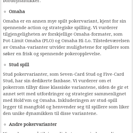
borddynamikker.
Omaha
Omaha er en annen mye spilt pokervariant, kjent for sin
spennende action og strategiske spilling. Vi vurderer
tilgjengeligheten av forskjellige Omaha-formater, som
Pot-Limit Omaha (PLO) og Omaha Hi-Lo. Tilstedeværelsen
av Omaha-varianter utvider mulighetene for spillere som
søker en frisk og spennende pokeropplevelse.
Stud spill
Stud pokervarianter, som Seven-Card Stud og Five-Card
Stud, har sin dedikerte fanbase. Vi vurderer om et
pokerrom tilbyr disse klassiske variantene, siden de gir et
annet sett med utfordringer og strategier sammenlignet
med Hold’em og Omaha. Inkluderingen av stud-spill
legger til mangfold og henvender seg til spillere som liker
den unike dynamikken til disse variantene.
Andre pokervarianter