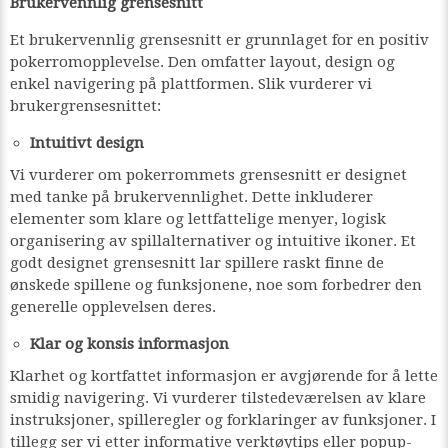
Brukervennlig grensesnitt
Et brukervennlig grensesnitt er grunnlaget for en positiv
pokerromopplevelse. Den omfatter layout, design og
enkel navigering på plattformen. Slik vurderer vi
brukergrensesnittet:
Intuitivt design
Vi vurderer om pokerrommets grensesnitt er designet
med tanke på brukervennlighet. Dette inkluderer
elementer som klare og lettfattelige menyer, logisk
organisering av spillalternativer og intuitive ikoner. Et
godt designet grensesnitt lar spillere raskt finne de
ønskede spillene og funksjonene, noe som forbedrer den
generelle opplevelsen deres.
Klar og konsis informasjon
Klarhet og kortfattet informasjon er avgjørende for å lette
smidig navigering. Vi vurderer tilstedeværelsen av klare
instruksjoner, spilleregler og forklaringer av funksjoner. I
tillegg ser vi etter informative verktøytips eller popup-