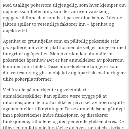
Med utallige pokerrom tilgjengelig, som hver kjemper om
oppmerksomheten din, kan det være en vanskelig
oppgave å finne den som best passer dine behov. I denne
jakten spiller to vesentlige faktorer inn – åpenhet og
objektivitet.
Åpenhet er grunnfjellet som en pålitelig pokerside står
på. Spillere må vite at plattformen de velger fungerer med
integritet og åpenhet. Men hvordan kan du måle en
pokersides åpenhet? Det er her anmeldelser av pokerrom
kommer inn i bildet. Disse anmeldelsene fungerer som
din rettesnor, og gir en objektiv og upartisk evaluering av
ulike pokerplattformer.
Ved å stole på anerkjente og veletablerte
anmeldelseskilder, kan spillere være trygge på at
informasjonen de mottar ikke er påvirket av noen skjulte
agendaer eller tilknytninger. Disse anmeldelsene går dypt
inn i pokersidenes indre funksjoner, og dissekerer
funksjonene, tilbudene og den generelle ytelsen deres. De
tilbyr en omfattende forståelse av hvert nettsteds styrker