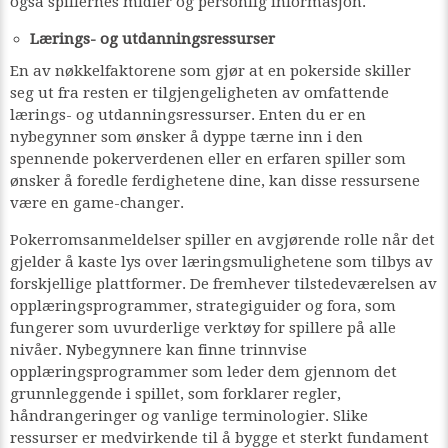
også spillernes midler og personlig informasjon.
Lærings- og utdanningsressurser
En av nøkkelfaktorene som gjør at en pokerside skiller
seg ut fra resten er tilgjengeligheten av omfattende
lærings- og utdanningsressurser. Enten du er en
nybegynner som ønsker å dyppe tærne inn i den
spennende pokerverdenen eller en erfaren spiller som
ønsker å foredle ferdighetene dine, kan disse ressursene
være en game-changer.
Pokerromsanmeldelser spiller en avgjørende rolle når det
gjelder å kaste lys over læringsmulighetene som tilbys av
forskjellige plattformer. De fremhever tilstedeværelsen av
opplæringsprogrammer, strategiguider og fora, som
fungerer som uvurderlige verktøy for spillere på alle
nivåer. Nybegynnere kan finne trinnvise
opplæringsprogrammer som leder dem gjennom det
grunnleggende i spillet, som forklarer regler,
håndrangeringer og vanlige terminologier. Slike
ressurser er medvirkende til å bygge et sterkt fundament