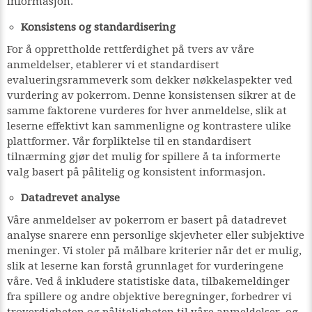
informasjon.
Konsistens og standardisering
For å opprettholde rettferdighet på tvers av våre
anmeldelser, etablerer vi et standardisert
evalueringsrammeverk som dekker nøkkelaspekter ved
vurdering av pokerrom. Denne konsistensen sikrer at de
samme faktorene vurderes for hver anmeldelse, slik at
leserne effektivt kan sammenligne og kontrastere ulike
plattformer. Vår forpliktelse til en standardisert
tilnærming gjør det mulig for spillere å ta informerte
valg basert på pålitelig og konsistent informasjon.
Datadrevet analyse
Våre anmeldelser av pokerrom er basert på datadrevet
analyse snarere enn personlige skjevheter eller subjektive
meninger. Vi stoler på målbare kriterier når det er mulig,
slik at leserne kan forstå grunnlaget for vurderingene
våre. Ved å inkludere statistiske data, tilbakemeldinger
fra spillere og andre objektive beregninger, forbedrer vi