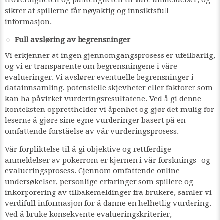
troverdigheten og påliteligheten til våre anmeldelser, og
sikrer at spillerne får nøyaktig og innsiktsfull
informasjon.
Full avsløring av begrensninger
Vi erkjenner at ingen gjennomgangsprosess er ufeilbarlig,
og vi er transparente om begrensningene i våre
evalueringer. Vi avslører eventuelle begrensninger i
datainnsamling, potensielle skjevheter eller faktorer som
kan ha påvirket vurderingsresultatene. Ved å gi denne
konteksten opprettholder vi åpenhet og gjør det mulig for
leserne å gjøre sine egne vurderinger basert på en
omfattende forståelse av vår vurderingsprosess.
Vår forpliktelse til å gi objektive og rettferdige
anmeldelser av pokerrom er kjernen i vår forsknings- og
evalueringsprosess. Gjennom omfattende online
undersøkelser, personlige erfaringer som spillere og
inkorporering av tilbakemeldinger fra brukere, samler vi
verdifull informasjon for å danne en helhetlig vurdering.
Ved å bruke konsekvente evalueringskriterier,