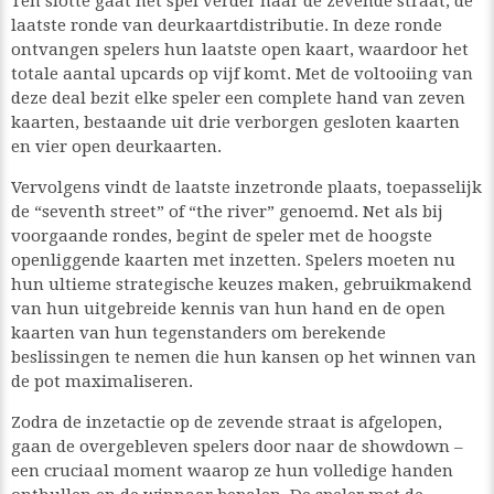
Ten slotte gaat het spel verder naar de zevende straat, de
laatste ronde van deurkaartdistributie. In deze ronde
ontvangen spelers hun laatste open kaart, waardoor het
totale aantal upcards op vijf komt. Met de voltooiing van
deze deal bezit elke speler een complete hand van zeven
kaarten, bestaande uit drie verborgen gesloten kaarten
en vier open deurkaarten.
Vervolgens vindt de laatste inzetronde plaats, toepasselijk
de “seventh street” of “the river” genoemd. Net als bij
voorgaande rondes, begint de speler met de hoogste
openliggende kaarten met inzetten. Spelers moeten nu
hun ultieme strategische keuzes maken, gebruikmakend
van hun uitgebreide kennis van hun hand en de open
kaarten van hun tegenstanders om berekende
beslissingen te nemen die hun kansen op het winnen van
de pot maximaliseren.
Zodra de inzetactie op de zevende straat is afgelopen,
gaan de overgebleven spelers door naar de showdown –
een cruciaal moment waarop ze hun volledige handen