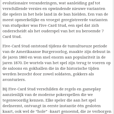
evolutionaire veranderingen, wat aanleiding gaf tot
verschillende versies en opwindende nieuwe varianten
die spelers in het hele land in de ban hielden. Een van de
meest opmerkelijke en vroegst geregistreerde varianten
van studpoker was Five-Card Stud, een spel dat zich
onderscheidt als het ouderspel van het nu beroemde 7
Card Stud.
Five-Card Stud ontstond tijdens de tumultueuze periode
van de Amerikaanse Burgeroorlog, maakte zijn debuut in
de jaren 1860 en won snel enorm aan populariteit in de
jaren 1870. De wortels van het spel zijn terug te voeren op
de saloons en gokhallen die in die historische tijden
werden bezocht door zowel soldaten, gokkers als
avonturiers.
Bij Five-Card Stud verschilden de regels en gameplay
aanzienlijk van de moderne pokerspellen die we
tegenwoordig kennen. Elke speler die aan het spel
deelneemt, ontvangt in eerste instantie één gesloten
kaart, ook wel de “hole” -kaart genoemd, die ze verborgen