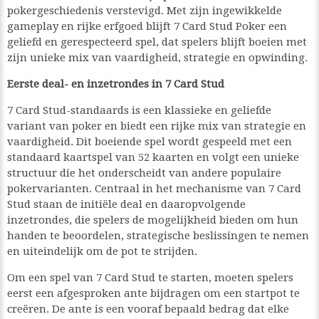
pokergeschiedenis verstevigd. Met zijn ingewikkelde
gameplay en rijke erfgoed blijft 7 Card Stud Poker een
geliefd en gerespecteerd spel, dat spelers blijft boeien met
zijn unieke mix van vaardigheid, strategie en opwinding.
Eerste deal- en inzetrondes in 7 Card Stud
7 Card Stud-standaards is een klassieke en geliefde
variant van poker en biedt een rijke mix van strategie en
vaardigheid. Dit boeiende spel wordt gespeeld met een
standaard kaartspel van 52 kaarten en volgt een unieke
structuur die het onderscheidt van andere populaire
pokervarianten. Centraal in het mechanisme van 7 Card
Stud staan de initiële deal en daaropvolgende
inzetrondes, die spelers de mogelijkheid bieden om hun
handen te beoordelen, strategische beslissingen te nemen
en uiteindelijk om de pot te strijden.
Om een spel van 7 Card Stud te starten, moeten spelers
eerst een afgesproken ante bijdragen om een startpot te
creëren. De ante is een vooraf bepaald bedrag dat elke