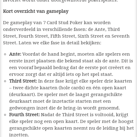
favoriet wordt onder doorgewinterde pokerspelers.
Kort overzicht van gameplay
De gameplay van 7 Card Stud Poker kan worden
onderverdeeld in verschillende fasen: de Ante, Third
Street, Fourth Street, Fifth Street, Sixth Street en Seventh
Street. Laten we elke fase in detail bekijken:
Ante:
Voordat de hand begint, moeten alle spelers een
eerste inzet plaatsen die bekend staat als de ante. Dit is
een vooraf bepaald bedrag dat de eerste pot creëert en
ervoor zorgt dat er altijd iets op het spel staat.
Third Street:
In deze fase krijgt elke speler drie kaarten
– twee dichte kaarten (hole cards) en één open kaart
(deurkaart). De speler met de laagst gerangschikte
deurkaart moet de inzetactie starten met een
gedwongen inzet die de bring-in wordt genoemd.
Fourth Street:
Nadat de Third Street is voltooid, krijgt
elke speler nog een open kaart. De speler met de hoogst
gerangschikte open kaarten neemt nu de leiding bij het
inzetten.