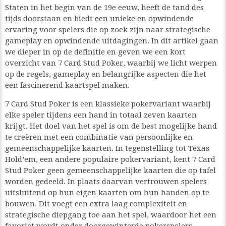
Staten in het begin van de 19e eeuw, heeft de tand des
tijds doorstaan en biedt een unieke en opwindende
ervaring voor spelers die op zoek zijn naar strategische
gameplay en opwindende uitdagingen. In dit artikel gaan
we dieper in op de definitie en geven we een kort
overzicht van 7 Card Stud Poker, waarbij we licht werpen
op de regels, gameplay en belangrijke aspecten die het
een fascinerend kaartspel maken.
7 Card Stud Poker is een klassieke pokervariant waarbij
elke speler tijdens een hand in totaal zeven kaarten
krijgt. Het doel van het spel is om de best mogelijke hand
te creëren met een combinatie van persoonlijke en
gemeenschappelijke kaarten. In tegenstelling tot Texas
Hold’em, een andere populaire pokervariant, kent 7 Card
Stud Poker geen gemeenschappelijke kaarten die op tafel
worden gedeeld. In plaats daarvan vertrouwen spelers
uitsluitend op hun eigen kaarten om hun handen op te
bouwen. Dit voegt een extra laag complexiteit en
strategische diepgang toe aan het spel, waardoor het een