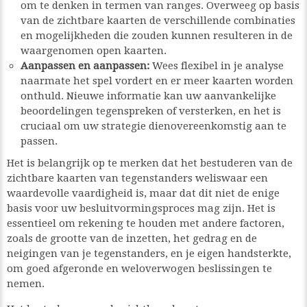
om te denken in termen van ranges. Overweeg op basis
van de zichtbare kaarten de verschillende combinaties
en mogelijkheden die zouden kunnen resulteren in de
waargenomen open kaarten.
Aanpassen en aanpassen:
Wees flexibel in je analyse
naarmate het spel vordert en er meer kaarten worden
onthuld. Nieuwe informatie kan uw aanvankelijke
beoordelingen tegenspreken of versterken, en het is
cruciaal om uw strategie dienovereenkomstig aan te
passen.
Het is belangrijk op te merken dat het bestuderen van de
zichtbare kaarten van tegenstanders weliswaar een
waardevolle vaardigheid is, maar dat dit niet de enige
basis voor uw besluitvormingsproces mag zijn. Het is
essentieel om rekening te houden met andere factoren,
zoals de grootte van de inzetten, het gedrag en de
neigingen van je tegenstanders, en je eigen handsterkte,
om goed afgeronde en weloverwogen beslissingen te
nemen.