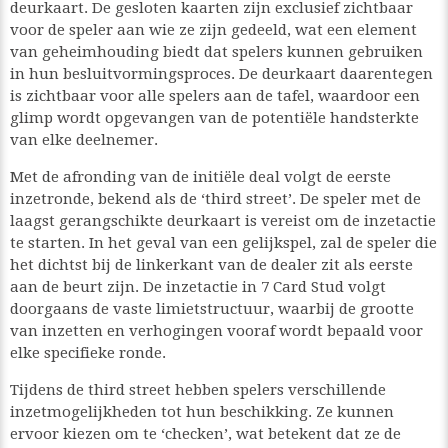
deurkaart. De gesloten kaarten zijn exclusief zichtbaar
voor de speler aan wie ze zijn gedeeld, wat een element
van geheimhouding biedt dat spelers kunnen gebruiken
in hun besluitvormingsproces. De deurkaart daarentegen
is zichtbaar voor alle spelers aan de tafel, waardoor een
glimp wordt opgevangen van de potentiële handsterkte
van elke deelnemer.
Met de afronding van de initiële deal volgt de eerste
inzetronde, bekend als de ‘third street’. De speler met de
laagst gerangschikte deurkaart is vereist om de inzetactie
te starten. In het geval van een gelijkspel, zal de speler die
het dichtst bij de linkerkant van de dealer zit als eerste
aan de beurt zijn. De inzetactie in 7 Card Stud volgt
doorgaans de vaste limietstructuur, waarbij de grootte
van inzetten en verhogingen vooraf wordt bepaald voor
elke specifieke ronde.
Tijdens de third street hebben spelers verschillende
inzetmogelijkheden tot hun beschikking. Ze kunnen
ervoor kiezen om te ‘checken’, wat betekent dat ze de