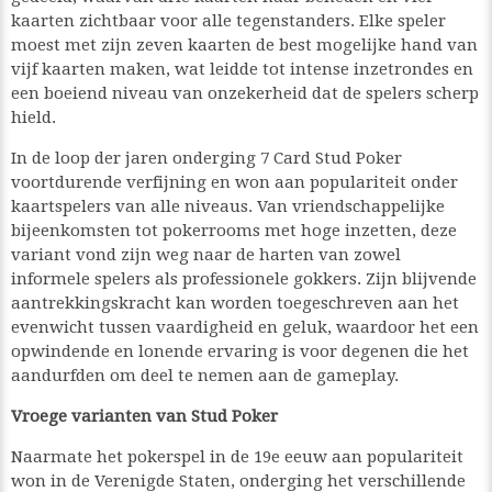
kaarten zichtbaar voor alle tegenstanders. Elke speler
moest met zijn zeven kaarten de best mogelijke hand van
vijf kaarten maken, wat leidde tot intense inzetrondes en
een boeiend niveau van onzekerheid dat de spelers scherp
hield.
In de loop der jaren onderging 7 Card Stud Poker
voortdurende verfijning en won aan populariteit onder
kaartspelers van alle niveaus. Van vriendschappelijke
bijeenkomsten tot pokerrooms met hoge inzetten, deze
variant vond zijn weg naar de harten van zowel
informele spelers als professionele gokkers. Zijn blijvende
aantrekkingskracht kan worden toegeschreven aan het
evenwicht tussen vaardigheid en geluk, waardoor het een
opwindende en lonende ervaring is voor degenen die het
aandurfden om deel te nemen aan de gameplay.
Vroege varianten van Stud Poker
Naarmate het pokerspel in de 19e eeuw aan populariteit
won in de Verenigde Staten, onderging het verschillende