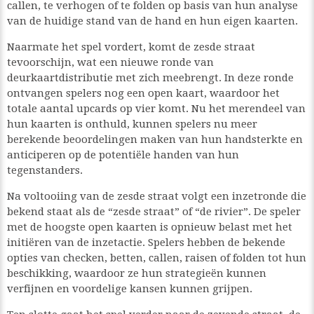
callen, te verhogen of te folden op basis van hun analyse
van de huidige stand van de hand en hun eigen kaarten.
Naarmate het spel vordert, komt de zesde straat
tevoorschijn, wat een nieuwe ronde van
deurkaartdistributie met zich meebrengt. In deze ronde
ontvangen spelers nog een open kaart, waardoor het
totale aantal upcards op vier komt. Nu het merendeel van
hun kaarten is onthuld, kunnen spelers nu meer
berekende beoordelingen maken van hun handsterkte en
anticiperen op de potentiële handen van hun
tegenstanders.
Na voltooiing van de zesde straat volgt een inzetronde die
bekend staat als de “zesde straat” of “de rivier”. De speler
met de hoogste open kaarten is opnieuw belast met het
initiëren van de inzetactie. Spelers hebben de bekende
opties van checken, betten, callen, raisen of folden tot hun
beschikking, waardoor ze hun strategieën kunnen
verfijnen en voordelige kansen kunnen grijpen.