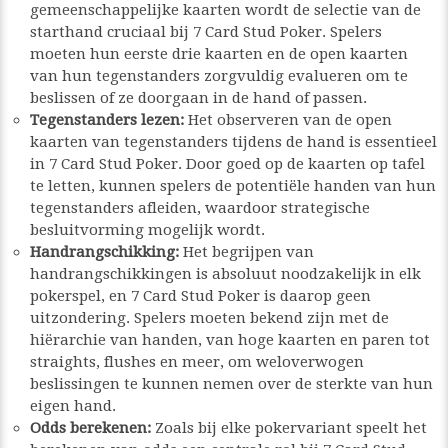
gemeenschappelijke kaarten wordt de selectie van de
starthand cruciaal bij 7 Card Stud Poker. Spelers
moeten hun eerste drie kaarten en de open kaarten
van hun tegenstanders zorgvuldig evalueren om te
beslissen of ze doorgaan in de hand of passen.
Tegenstanders lezen:
Het observeren van de open
kaarten van tegenstanders tijdens de hand is essentieel
in 7 Card Stud Poker. Door goed op de kaarten op tafel
te letten, kunnen spelers de potentiële handen van hun
tegenstanders afleiden, waardoor strategische
besluitvorming mogelijk wordt.
Handrangschikking:
Het begrijpen van
handrangschikkingen is absoluut noodzakelijk in elk
pokerspel, en 7 Card Stud Poker is daarop geen
uitzondering. Spelers moeten bekend zijn met de
hiërarchie van handen, van hoge kaarten en paren tot
straights, flushes en meer, om weloverwogen
beslissingen te kunnen nemen over de sterkte van hun
eigen hand.
Odds berekenen:
Zoals bij elke pokervariant speelt het