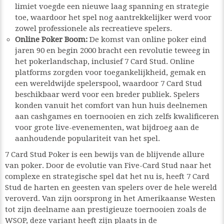
limiet voegde een nieuwe laag spanning en strategie
toe, waardoor het spel nog aantrekkelijker werd voor
zowel professionele als recreatieve spelers.
Online Poker Boom:
De komst van online poker eind
jaren 90 en begin 2000 bracht een revolutie teweeg in
het pokerlandschap, inclusief 7 Card Stud. Online
platforms zorgden voor toegankelijkheid, gemak en
een wereldwijde spelerspool, waardoor 7 Card Stud
beschikbaar werd voor een breder publiek. Spelers
konden vanuit het comfort van hun huis deelnemen
aan cashgames en toernooien en zich zelfs kwalificeren
voor grote live-evenementen, wat bijdroeg aan de
aanhoudende populariteit van het spel.
7 Card Stud Poker is een bewijs van de blijvende allure
van poker. Door de evolutie van Five-Card Stud naar het
complexe en strategische spel dat het nu is, heeft 7 Card
Stud de harten en geesten van spelers over de hele wereld
veroverd. Van zijn oorsprong in het Amerikaanse Westen
tot zijn deelname aan prestigieuze toernooien zoals de
WSOP, deze variant heeft zijn plaats in de