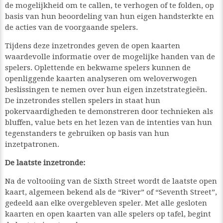
de mogelijkheid om te callen, te verhogen of te folden, op
basis van hun beoordeling van hun eigen handsterkte en
de acties van de voorgaande spelers.
Tijdens deze inzetrondes geven de open kaarten
waardevolle informatie over de mogelijke handen van de
spelers. Oplettende en bekwame spelers kunnen de
openliggende kaarten analyseren om weloverwogen
beslissingen te nemen over hun eigen inzetstrategieën.
De inzetrondes stellen spelers in staat hun
pokervaardigheden te demonstreren door technieken als
bluffen, value bets en het lezen van de intenties van hun
tegenstanders te gebruiken op basis van hun
inzetpatronen.
De laatste inzetronde:
Na de voltooiing van de Sixth Street wordt de laatste open
kaart, algemeen bekend als de “River” of “Seventh Street”,
gedeeld aan elke overgebleven speler. Met alle gesloten
kaarten en open kaarten van alle spelers op tafel, begint