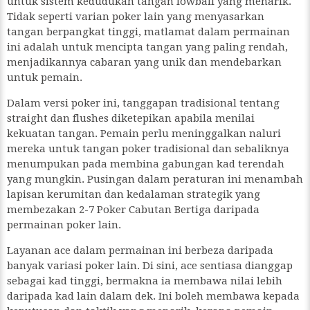
untuk sistem kedudukan tangan lowball yang menarik.
Tidak seperti varian poker lain yang menyasarkan
tangan berpangkat tinggi, matlamat dalam permainan
ini adalah untuk mencipta tangan yang paling rendah,
menjadikannya cabaran yang unik dan mendebarkan
untuk pemain.
Dalam versi poker ini, tanggapan tradisional tentang
straight dan flushes diketepikan apabila menilai
kekuatan tangan. Pemain perlu meninggalkan naluri
mereka untuk tangan poker tradisional dan sebaliknya
menumpukan pada membina gabungan kad terendah
yang mungkin. Pusingan dalam peraturan ini menambah
lapisan kerumitan dan kedalaman strategik yang
membezakan 2-7 Poker Cabutan Bertiga daripada
permainan poker lain.
Layanan ace dalam permainan ini berbeza daripada
banyak variasi poker lain. Di sini, ace sentiasa dianggap
sebagai kad tinggi, bermakna ia membawa nilai lebih
daripada kad lain dalam dek. Ini boleh membawa kepada