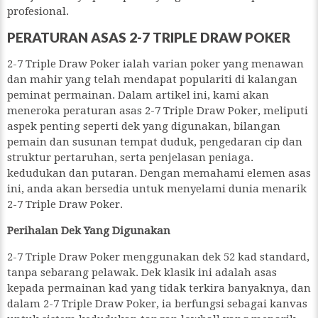
profesional.
PERATURAN ASAS 2-7 TRIPLE DRAW POKER
2-7 Triple Draw Poker ialah varian poker yang menawan
dan mahir yang telah mendapat populariti di kalangan
peminat permainan. Dalam artikel ini, kami akan
meneroka peraturan asas 2-7 Triple Draw Poker, meliputi
aspek penting seperti dek yang digunakan, bilangan
pemain dan susunan tempat duduk, pengedaran cip dan
struktur pertaruhan, serta penjelasan peniaga.
kedudukan dan putaran. Dengan memahami elemen asas
ini, anda akan bersedia untuk menyelami dunia menarik
2-7 Triple Draw Poker.
Perihalan Dek Yang Digunakan
2-7 Triple Draw Poker menggunakan dek 52 kad standard,
tanpa sebarang pelawak. Dek klasik ini adalah asas
kepada permainan kad yang tidak terkira banyaknya, dan
dalam 2-7 Triple Draw Poker, ia berfungsi sebagai kanvas