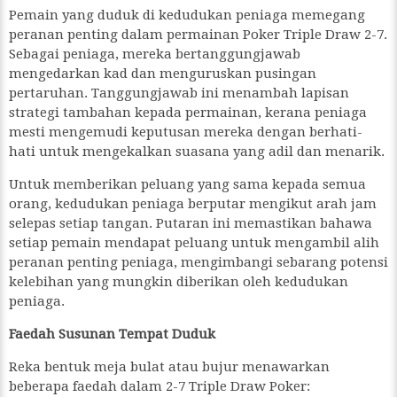
Pemain yang duduk di kedudukan peniaga memegang
peranan penting dalam permainan Poker Triple Draw 2-7.
Sebagai peniaga, mereka bertanggungjawab
mengedarkan kad dan menguruskan pusingan
pertaruhan. Tanggungjawab ini menambah lapisan
strategi tambahan kepada permainan, kerana peniaga
mesti mengemudi keputusan mereka dengan berhati-
hati untuk mengekalkan suasana yang adil dan menarik.
Untuk memberikan peluang yang sama kepada semua
orang, kedudukan peniaga berputar mengikut arah jam
selepas setiap tangan. Putaran ini memastikan bahawa
setiap pemain mendapat peluang untuk mengambil alih
peranan penting peniaga, mengimbangi sebarang potensi
kelebihan yang mungkin diberikan oleh kedudukan
peniaga.
Faedah Susunan Tempat Duduk
Reka bentuk meja bulat atau bujur menawarkan
beberapa faedah dalam 2-7 Triple Draw Poker: