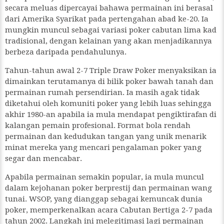
secara meluas dipercayai bahawa permainan ini berasal
dari Amerika Syarikat pada pertengahan abad ke-20. Ia
mungkin muncul sebagai variasi poker cabutan lima kad
tradisional, dengan kelainan yang akan menjadikannya
berbeza daripada pendahulunya.
Tahun-tahun awal 2-7 Triple Draw Poker menyaksikan ia
dimainkan terutamanya di bilik poker bawah tanah dan
permainan rumah persendirian. Ia masih agak tidak
diketahui oleh komuniti poker yang lebih luas sehingga
akhir 1980-an apabila ia mula mendapat pengiktirafan di
kalangan pemain profesional. Format bola rendah
permainan dan kedudukan tangan yang unik menarik
minat mereka yang mencari pengalaman poker yang
segar dan mencabar.
Apabila permainan semakin popular, ia mula muncul
dalam kejohanan poker berprestij dan permainan wang
tunai. WSOP, yang dianggap sebagai kemuncak dunia
poker, memperkenalkan acara Cabutan Bertiga 2-7 pada
tahun 2002. Langkah ini melegitimasi lagi permainan