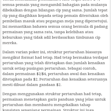
semua pemain yang mengambil bahagian pada mulanya
dibekalkan dengan bilangan cip yang sama. Jumlah tepat
cip yang diagihkan kepada setiap pemain ditentukan oleh
pembelian masuk atau pegangan meja yang dipersetujui.
Ini memastikan bahawa semua orang bermula di padang
permainan yang sama rata, tanpa kelebihan atau
keburukan yang tidak adil berdasarkan timbunan cip
mereka.
Dalam varian poker ini, struktur pertaruhan biasanya
mengikut format had tetap. Had tetap bermakna terdapat
pertaruhan yang telah ditetapkan dan jumlah kenaikan
untuk setiap pusingan pertaruhan. Sebagai contoh,
dalam permainan $2/$4, pertaruhan awal dan kenaikan
ditetapkan pada $2. Pertaruhan dan kenaikan seterusnya
mesti dibuat dalam gandaan $2.
Dengan menggunakan struktur pertaruhan had tetap,
permainan menetapkan garis panduan yang jelas untuk
pertaruhan dan membantu mengekalkan tahap
konsisten sepanjang permainan. Struktur ini juga