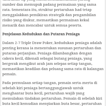
sumber dan memupuk padang permainan yang sama
rata. Sementara itu, struktur pertaruhan had tetap
menggalakkan pemikiran strategik dan pengambilan
risiko yang diukur, memastikan permainan kekal
menarik dan mencabar untuk semua peserta.
Penjelasan Kedudukan dan Putaran Peniaga
Dalam 2-7 Triple Draw Poker, kedudukan peniaga adalah
penting kerana ia menentukan susunan pertaruhan dan
putaran perjanjian. Peniaga dilambangkan dengan
cakera kecil, dikenali sebagai butang peniaga, yang
bergerak mengikut arah jam selepas setiap tangan,
memastikan keadilan dan peluang sama rata di kalangan
pemain.
Pada permulaan setiap tangan, pemain serta-merta di
sebelah kiri peniaga bertanggungjawab untuk
menghantar buta kecil, pertaruhan wajib yang
memulakan tindakan pertaruhan. Pemain di sebelah kiri
buta kecil kemudian menyiarkan buta besar, pertaruhan