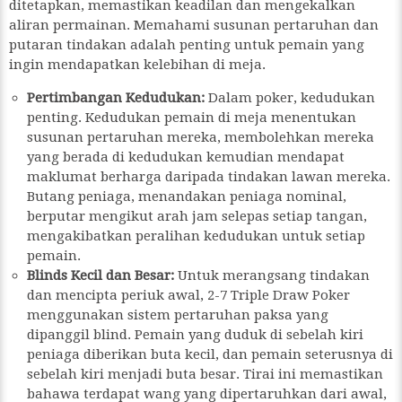
ditetapkan, memastikan keadilan dan mengekalkan
aliran permainan. Memahami susunan pertaruhan dan
putaran tindakan adalah penting untuk pemain yang
ingin mendapatkan kelebihan di meja.
Pertimbangan Kedudukan:
Dalam poker, kedudukan
penting. Kedudukan pemain di meja menentukan
susunan pertaruhan mereka, membolehkan mereka
yang berada di kedudukan kemudian mendapat
maklumat berharga daripada tindakan lawan mereka.
Butang peniaga, menandakan peniaga nominal,
berputar mengikut arah jam selepas setiap tangan,
mengakibatkan peralihan kedudukan untuk setiap
pemain.
Blinds Kecil dan Besar:
Untuk merangsang tindakan
dan mencipta periuk awal, 2-7 Triple Draw Poker
menggunakan sistem pertaruhan paksa yang
dipanggil blind. Pemain yang duduk di sebelah kiri
peniaga diberikan buta kecil, dan pemain seterusnya di
sebelah kiri menjadi buta besar. Tirai ini memastikan
bahawa terdapat wang yang dipertaruhkan dari awal,