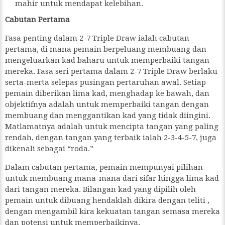
mahir untuk mendapat kelebihan.
Cabutan Pertama
Fasa penting dalam 2-7 Triple Draw ialah cabutan
pertama, di mana pemain berpeluang membuang dan
mengeluarkan kad baharu untuk memperbaiki tangan
mereka. Fasa seri pertama dalam 2-7 Triple Draw berlaku
serta-merta selepas pusingan pertaruhan awal. Setiap
pemain diberikan lima kad, menghadap ke bawah, dan
objektifnya adalah untuk memperbaiki tangan dengan
membuang dan menggantikan kad yang tidak diingini.
Matlamatnya adalah untuk mencipta tangan yang paling
rendah, dengan tangan yang terbaik ialah 2-3-4-5-7, juga
dikenali sebagai “roda.”
Dalam cabutan pertama, pemain mempunyai pilihan
untuk membuang mana-mana dari sifar hingga lima kad
dari tangan mereka. Bilangan kad yang dipilih oleh
pemain untuk dibuang hendaklah dikira dengan teliti ,
dengan mengambil kira kekuatan tangan semasa mereka
dan potensi untuk memperbaikinya.