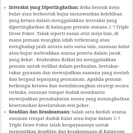
Interaksi yang Dipertingkatkan:
Reka bentuk meja
bulat atau berbentuk bujur menawarkan kelebihan
yang ketara dalam menggalakkan interaksi yang
dipertingkatkan di kalangan pemain semasa 2-7 Triple
Draw Poker. Tidak seperti susun atur meja lain, di
mana pemain mungkin lebih terbentang atau
menghadap jauh antara satu sama lain, susunan bulat
atau bujur meletakkan semua peserta dalam jarak
yang dekat . Keakraban fizikal ini menggalakkan
pemain untuk terlibat dalam perbualan, bertukar-
tukar gurauan dan mewujudkan suasana yang meriah
dan bergaul sepanjang permainan. Apabila pemain
berkongsi ketawa dan membincangkan strategi secara
terbuka, susunan tempat duduk membantu
mewujudkan persahabatan mesra yang meningkatkan
keseronokan keseluruhan sesi poker.
Keadilan dan Kesaksamaan:
Salah satu faedah utama
susunan tempat duduk bulat atau bujur dalam 2-7
Triple Draw Poker ialah keupayaannya untuk
memastikan keadilan dan kesaksamaan di kalangan