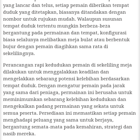
yang lancar dan telus, setiap pemain diberikan tempat
duduk yang ditetapkan, biasanya ditandakan dengan
nombor untuk rujukan mudah. Walaupun susunan
tempat duduk tertentu mungkin berbeza-beza
bergantung pada permainan dan tempat, konfigurasi
biasa selalunya melibatkan meja bulat atau berbentuk
bujur dengan pemain diagihkan sama rata di
sekelilingnya.
Perancangan rapi kedudukan pemain di sekeliling meja
dilakukan untuk menggalakkan keadilan dan
mengelakkan sebarang potensi kelebihan berdasarkan
tempat duduk. Dengan mengatur pemain pada jarak
yang sama dari peniaga, permainan ini berusaha untuk
meminimumkan sebarang kelebihan kedudukan dan
mengekalkan padang permainan yang sekata untuk
semua peserta. Persediaan ini memastikan setiap pemain
menghadapi peluang yang sama untuk berjaya,
bergantung semata-mata pada kemahiran, strategi dan
nasib mereka.