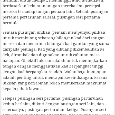
memilih untuk melipat, memanggil atau menaikkan,
berdasarkan kekuatan tangan mereka dan persepsi
mereka terhadap tangan pemain lain. Setelah pusingan
pertama pertaruhan selesai, pusingan seri pertama
bermula.
Semasa pusingan undian, pemain mempunyai pilihan
untuk membuang sebarang bilangan kad dari tangan
mereka dan menerima bilangan kad gantian yang sama
daripada peniaga. Kad yang dibuang dikembalikan ke
dek, dirombak dan digunakan untuk cabutan masa
hadapan. Objektif lukisan adalah untuk meningkatkan
tangan dengan menggantikan kad berpangkat tinggi
dengan kad berpangkat rendah. Walau bagaimanapun,
adalah penting untuk mencapai keseimbangan, kerana
lukisan yang berlebihan boleh memberikan maklumat
kepada pihak lawan.
Selepas pusingan seri pertama, pusingan pertaruhan
kedua berlaku, diikuti dengan pusingan seri lain, dan
seterusnya, pusingan pertaruhan ketiga. Pusingan seri