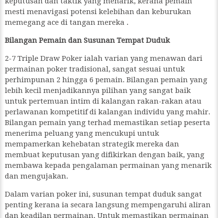
keputusan dan taktik yang menarik, kerana pemain
mesti menavigasi potensi kelebihan dan keburukan
memegang ace di tangan mereka .
Bilangan Pemain dan Susunan Tempat Duduk
2-7 Triple Draw Poker ialah varian yang menawan dari
permainan poker tradisional, sangat sesuai untuk
perhimpunan 2 hingga 6 pemain. Bilangan pemain yang
lebih kecil menjadikannya pilihan yang sangat baik
untuk pertemuan intim di kalangan rakan-rakan atau
perlawanan kompetitif di kalangan individu yang mahir.
Bilangan pemain yang terhad memastikan setiap peserta
menerima peluang yang mencukupi untuk
mempamerkan kehebatan strategik mereka dan
membuat keputusan yang difikirkan dengan baik, yang
membawa kepada pengalaman permainan yang menarik
dan mengujakan.
Dalam varian poker ini, susunan tempat duduk sangat
penting kerana ia secara langsung mempengaruhi aliran
dan keadilan permainan. Untuk memastikan permainan