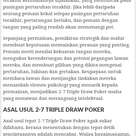
terakhir kemudiannya dijalankan, yang memuncak pada
pusingan pertaruhan terakhir. Jika lebih daripada
seorang pemain kekal selepas pusingan pertaruhan
terakhir, pertarungan berlaku, dan pemain dengan
tangan yang paling rendah akan memenangi pot.
Sepanjang permainan, pemikiran strategik dan mahir
membuat keputusan memainkan peranan yang penting.
Pemain mesti menilai kekuatan tangan mereka,
mengukur kecenderungan dan potensi pegangan lawan
mereka, dan membuat pilihan yang dikira mengenai
pertaruhan, lukisan dan gertakan. Keupayaan untuk
membaca lawan dan menjangka tindakan mereka
menambah elemen psikologi yang menarik kepada
permainan, menjadikan 2-7 Triple Draw Poker usaha
yang menawan dan merangsang intelektual.
ASAL USUL 2-7 TRIPLE DRAW POKER
Asal usul tepat 2-7 Triple Draw Poker agak sukar
difahami, kerana menentukan dengan tepat detik
penciptaannya adalah mencabar. Walau bagaimanapun,