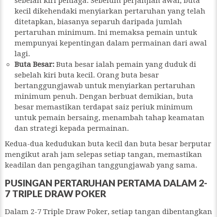
sebelah kiri peniaga. Sebelum perjanjian awal, buta
kecil dikehendaki menyiarkan pertaruhan yang telah
ditetapkan, biasanya separuh daripada jumlah
pertaruhan minimum. Ini memaksa pemain untuk
mempunyai kepentingan dalam permainan dari awal
lagi.
Buta Besar:
Buta besar ialah pemain yang duduk di
sebelah kiri buta kecil. Orang buta besar
bertanggungjawab untuk menyiarkan pertaruhan
minimum penuh. Dengan berbuat demikian, buta
besar memastikan terdapat saiz periuk minimum
untuk pemain bersaing, menambah tahap keamatan
dan strategi kepada permainan.
Kedua-dua kedudukan buta kecil dan buta besar berputar
mengikut arah jam selepas setiap tangan, memastikan
keadilan dan pengagihan tanggungjawab yang sama.
PUSINGAN PERTARUHAN PERTAMA DALAM 2-
7 TRIPLE DRAW POKER
Dalam 2-7 Triple Draw Poker, setiap tangan dibentangkan