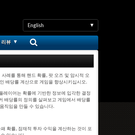
English
 리뷰
례를 통해 핸드 확률, 팟 오즈 및 암시적 오
적인 배당률 계산으로 게임을 향상시키십시오.
커 플레이어는 확률에 기반한 정보에 입각한 결정
포커 배당률의 정의를 살펴보고 게임에서 배당률
움직임을 만들 수 있습니다.
패 확률, 잠재적 투자 수익을 계산하는 것이 포