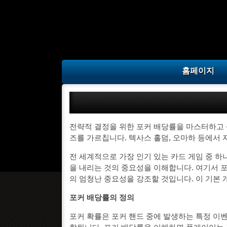
홈페이지
전략적 결정을 위한 포커 배당률을 마스터하고 
즈를 가르칩니다. 텍사스 홀덤, 오마하 등에서
전 세계적으로 가장 인기 있는 카드 게임 중 하
을 내리는 것의 중요성을 이해합니다. 여기서 
의 엄청난 중요성을 강조할 것입니다. 이 기본
포커 배당률의 정의
포커 확률은 포커 핸드 중에 발생하는 특정 이벤