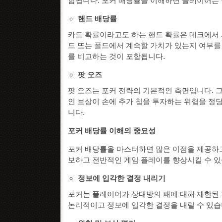
함됩니다. 포커 배당률을 이해하면 플레이어는 
핸드 배당률
카드 확률이라고도 하는 핸드 확률은 데크에서 
드 또는 폴드에서 계속할 가치가 있는지 여부를 
를 비교하는 것이 포함됩니다.
팟 오즈
팟 오즈는 포커 전략의 기본적인 측면입니다. 
인 보상이 손에 추가 칩을 투자하는 위험을 정
니다.
포커 배당률 이해의 중요성
포커 배당률을 마스터하면 많은 이점을 제공하
보하고 전반적인 게임 플레이를 향상시킬 수 있
정보에 입각한 결정 내리기
포커는 플레이어가 상대방의 패에 대해 제한된
논리적이고 정보에 입각한 결정을 내릴 수 있습