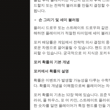
플럽 후에 플레이어는 자신의 핸드와 후속 스트
드할지 또는 전략적 블러프를 만들지 결정할 수
됩니다.
손 그리기 및 세미 블러핑
플러시 드로우 또는 스트레이트 드로우와 같은
해하면 플레이어가 적절한 타이밍에 세미 블러프
포커 배당률은 게임에서 전략적 의사 결정의 중
로운 차원으로 끌어올릴 수 있습니다. 핸드 오즈
피할 수 있습니다. 궁극적으로 이 지식은 포커
포커 확률의 기본 개념
포커에서 확률의 설명
확률은 이벤트가 발생할 가능성을 다루는 수학
다. 확률의 개념을 이해함으로써 플레이어는 자
포커 확률의 기초는 52장 덱에 있습니다. 표준 덱
러쉬, 풀 하우스, 포 어 카인, 스트레이트 플
한 숫자를 알면 플레이어가 특정 핸드를 만들 가