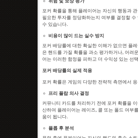
위험 및 보상 평가
포커 확률을 통해 플레이어는 자신의 행동과 관
필요한 투자를 정당화하는지 여부를 결정할 수 
수 있습니다.
비용이 많이 드는 실수 방지
포커 배당률에 대한 확실한 이해가 없으면 플레
은 핸드를 가질 확률을 과소 평가하거나, 어려
어는 이러한 함정을 피하고 더 수익성 있는 선택
포커 배당률의 실제 적용
포커 확률은 게임의 다양한 전략적 측면에서 
프리 플랍 의사 결정
커뮤니티 카드를 처리하기 전에 포커 확률을 이
산하여 플레이어는 레이즈, 콜 또는 폴드 여부
움이 됩니다.
플롭 후 분석