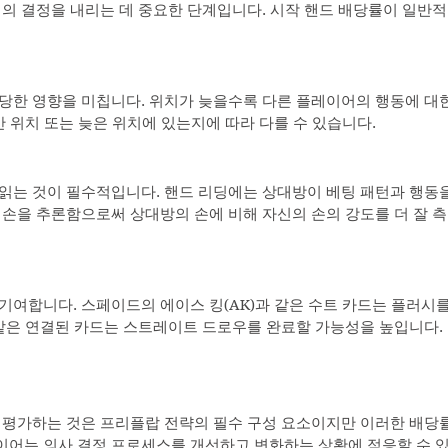
적의 결정을 내리는 데 중요한 단계입니다. 시작 핸드 배당률이 일반
당한 영향을 미칩니다. 위치가 늦을수록 다른 플레이어의 행동에 대한
간 위치 또는 늦은 위치에 있는지에 따라 다를 수 있습니다.
읽는 것이 필수적입니다. 핸드 리딩에는 상대방이 베팅 패턴과 행동을
 손을 추론함으로써 상대방의 손에 비해 자신의 손의 강도를 더 잘 측
기여합니다. 스페이드의 에이스 킹(AK)과 같은 수트 카드는 플러시를
J와 같은 연결된 카드는 스트레이트 드로우를 완료할 가능성을 높입니다
 평가하는 것은 프리플랍 전략의 필수 구성 요소이지만 이러한 배당률
이어는 의사 결정 프로세스를 개선하고 변화하는 상황에 적응할 수 