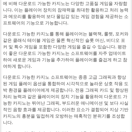
에 비해 다운로드 가능한 카지노는 다양한 고품질 게임을 자랑합
니다. 이는 플레이어 장치의 잠재력을 최대한 활용하고 처리 능력
과 메모리를 활용하여 보다 몰입감 있는 게임 경험을 제공하는 소
프트웨어의 기능으로 가능합니다.
다운로드 가능한 카지노를 통해 플레이어는 블랙잭, 룰렛, 포커와
같은 클래식 테이블 게임은 물론 혁신적인 슬롯 머신, 비디오 포
커 및 특수 게임을 포함한 다양한 게임을 즐길 수 있습니다. 평판
이 좋은 다운로드 가능한 카지노는 소프트웨어를 자주 업데이트
하여 새로운 게임과 기능을 추가하여 플레이어를 즐겁게 하고 참
여하게 합니다.
다운로드 가능한 카지노 소프트웨어는 종종 고급 그래픽과 향상
된 게임 플레이 옵션을 통합하여 시각적으로 놀라운 상호 작용 도
박 환경을 플레이어에게 제공합니다. 전용 그래픽 카드 및 향상된
처리 능력과 같은 플레이어의 장치 기능을 활용하여 다운로드 가
능한 카지노는 뛰어난 그래픽, 부드러운 애니메이션 및 보다 사실
적인 음향 효과를 제공합니다. 이러한 요소가 결합되어 지상 기반
카지노의 흥분을 밀접하게 모방하는 매혹적인 분위기를 조성합
니다.