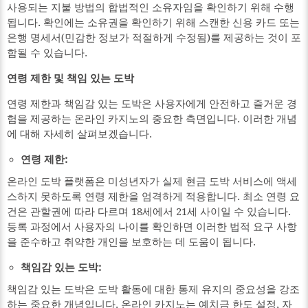
사용되는 지불 방법의 합법적인 소유자임을 확인하기 위해 수행
됩니다. 확인에는 소유권을 확인하기 위해 스캔한 신용 카드 또는
은행 명세서(민감한 정보가 적절하게 수정됨)를 제공하는 것이 포
함될 수 있습니다.
연령 제한 및 책임 있는 도박
연령 제한과 책임감 있는 도박은 사용자에게 안전하고 즐거운 경
험을 제공하는 온라인 카지노의 중요한 측면입니다. 이러한 개념
에 대해 자세히 살펴보겠습니다.
연령 제한:
온라인 도박 플랫폼은 미성년자가 실제 현금 도박 서비스에 액세
스하지 못하도록 연령 제한을 엄격하게 적용합니다. 최소 연령 요
건은 관할권에 따라 다르며 18세에서 21세 사이일 수 있습니다.
등록 과정에서 사용자의 나이를 확인하면 이러한 법적 요구 사항
을 준수하고 취약한 개인을 보호하는 데 도움이 됩니다.
책임감 있는 도박:
책임감 있는 도박은 도박 활동에 대한 통제 유지의 중요성을 강조
하는 중요한 개념입니다. 온라인 카지노는 예치금 한도 설정, 자