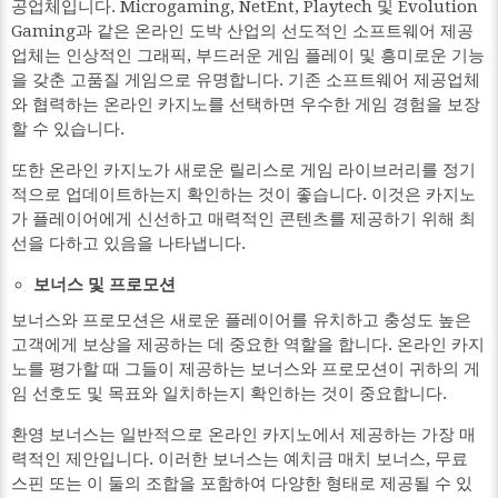
공업체입니다. Microgaming, NetEnt, Playtech 및 Evolution
Gaming과 같은 온라인 도박 산업의 선도적인 소프트웨어 제공
업체는 인상적인 그래픽, 부드러운 게임 플레이 및 흥미로운 기능
을 갖춘 고품질 게임으로 유명합니다. 기존 소프트웨어 제공업체
와 협력하는 온라인 카지노를 선택하면 우수한 게임 경험을 보장
할 수 있습니다.
또한 온라인 카지노가 새로운 릴리스로 게임 라이브러리를 정기
적으로 업데이트하는지 확인하는 것이 좋습니다. 이것은 카지노
가 플레이어에게 신선하고 매력적인 콘텐츠를 제공하기 위해 최
선을 다하고 있음을 나타냅니다.
보너스 및 프로모션
보너스와 프로모션은 새로운 플레이어를 유치하고 충성도 높은
고객에게 보상을 제공하는 데 중요한 역할을 합니다. 온라인 카지
노를 평가할 때 그들이 제공하는 보너스와 프로모션이 귀하의 게
임 선호도 및 목표와 일치하는지 확인하는 것이 중요합니다.
환영 보너스는 일반적으로 온라인 카지노에서 제공하는 가장 매
력적인 제안입니다. 이러한 보너스는 예치금 매치 보너스, 무료
스핀 또는 이 둘의 조합을 포함하여 다양한 형태로 제공될 수 있