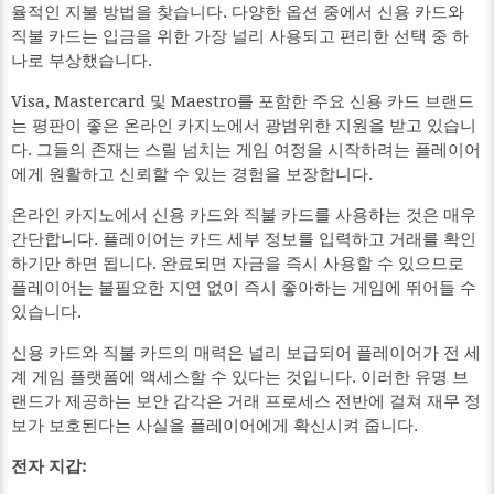
율적인 지불 방법을 찾습니다. 다양한 옵션 중에서 신용 카드와
직불 카드는 입금을 위한 가장 널리 사용되고 편리한 선택 중 하
나로 부상했습니다.
Visa, Mastercard 및 Maestro를 포함한 주요 신용 카드 브랜드
는 평판이 좋은 온라인 카지노에서 광범위한 지원을 받고 있습니
다. 그들의 존재는 스릴 넘치는 게임 여정을 시작하려는 플레이어
에게 원활하고 신뢰할 수 있는 경험을 보장합니다.
온라인 카지노에서 신용 카드와 직불 카드를 사용하는 것은 매우
간단합니다. 플레이어는 카드 세부 정보를 입력하고 거래를 확인
하기만 하면 됩니다. 완료되면 자금을 즉시 사용할 수 있으므로
플레이어는 불필요한 지연 없이 즉시 좋아하는 게임에 뛰어들 수
있습니다.
신용 카드와 직불 카드의 매력은 널리 보급되어 플레이어가 전 세
계 게임 플랫폼에 액세스할 수 있다는 것입니다. 이러한 유명 브
랜드가 제공하는 보안 감각은 거래 프로세스 전반에 걸쳐 재무 정
보가 보호된다는 사실을 플레이어에게 확신시켜 줍니다.
전자 지갑: