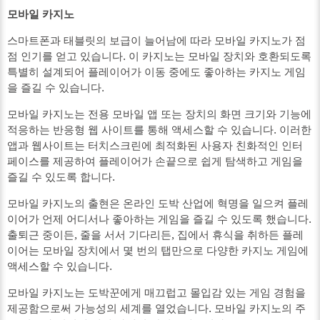
모바일 카지노
스마트폰과 태블릿의 보급이 늘어남에 따라 모바일 카지노가 점
점 인기를 얻고 있습니다. 이 카지노는 모바일 장치와 호환되도록
특별히 설계되어 플레이어가 이동 중에도 좋아하는 카지노 게임
을 즐길 수 있습니다.
모바일 카지노는 전용 모바일 앱 또는 장치의 화면 크기와 기능에
적응하는 반응형 웹 사이트를 통해 액세스할 수 있습니다. 이러한
앱과 웹사이트는 터치스크린에 최적화된 사용자 친화적인 인터
페이스를 제공하여 플레이어가 손끝으로 쉽게 탐색하고 게임을
즐길 수 있도록 합니다.
모바일 카지노의 출현은 온라인 도박 산업에 혁명을 일으켜 플레
이어가 언제 어디서나 좋아하는 게임을 즐길 수 있도록 했습니다.
출퇴근 중이든, 줄을 서서 기다리든, 집에서 휴식을 취하든 플레
이어는 모바일 장치에서 몇 번의 탭만으로 다양한 카지노 게임에
액세스할 수 있습니다.
모바일 카지노는 도박꾼에게 매끄럽고 몰입감 있는 게임 경험을
제공함으로써 가능성의 세계를 열었습니다. 모바일 카지노의 주