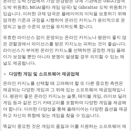
온라인 도박 산업에서 가장 존경받는 규제 기관에는 UKGC(영국
도박 위원회), MGA(몰타 게임 당국) 및 Gibraltar 도박 위원회가
있습니다. 이러한 규제 당국은 플레이어의 이익을 보호하기 위해
엄격한 기준과 규정을 시행하여 온라인 카지노가 윤리적으로 운
영되고 높은 수준의 보안을 유지하도록 합니다.
유효한 라이선스 없이 운영되는 온라인 카지노나 평판이 좋지 않
은 관할권에서 라이선스를 받은 카지노는 피하는 것이 좋습니다.
라이선스가 부여된 온라인 카지노를 선택하면 공정한 게임 플레
이가 보장될 뿐만 아니라 분쟁이 발생할 경우 의지할 수 있는 채
널도 제공됩니다.
다양한 게임 및 소프트웨어 제공업체
온라인 카지노를 선택할 때 고려해야 할 또 다른 중요한 측면은
제공되는 다양한 게임과 그 뒤에 있는 소프트웨어 제공업체입니
다. 평판이 좋은 온라인 카지노는 슬롯, 테이블 게임, 라이브 딜러
게임 등과 같은 인기 카테고리를 포함하여 다양한 게임을 제공해
야 합니다. 이러한 다양성을 통해 플레이어는 다양한 옵션을 제공
하고 자신의 취향에 맞는 게임을 찾을 수 있습니다.
똑같이 중요한 것은 게임의 품질과 이를 지원하는 소프트웨어 제