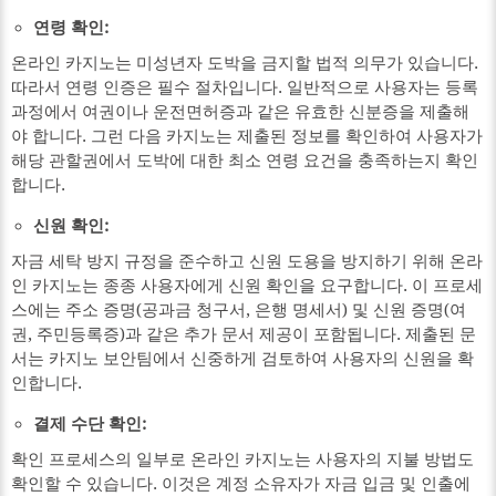
연령 확인:
온라인 카지노는 미성년자 도박을 금지할 법적 의무가 있습니다.
따라서 연령 인증은 필수 절차입니다. 일반적으로 사용자는 등록
과정에서 여권이나 운전면허증과 같은 유효한 신분증을 제출해
야 합니다. 그런 다음 카지노는 제출된 정보를 확인하여 사용자가
해당 관할권에서 도박에 대한 최소 연령 요건을 충족하는지 확인
합니다.
신원 확인:
자금 세탁 방지 규정을 준수하고 신원 도용을 방지하기 위해 온라
인 카지노는 종종 사용자에게 신원 확인을 요구합니다. 이 프로세
스에는 주소 증명(공과금 청구서, 은행 명세서) 및 신원 증명(여
권, 주민등록증)과 같은 추가 문서 제공이 포함됩니다. 제출된 문
서는 카지노 보안팀에서 신중하게 검토하여 사용자의 신원을 확
인합니다.
결제 수단 확인:
확인 프로세스의 일부로 온라인 카지노는 사용자의 지불 방법도
확인할 수 있습니다. 이것은 계정 소유자가 자금 입금 및 인출에