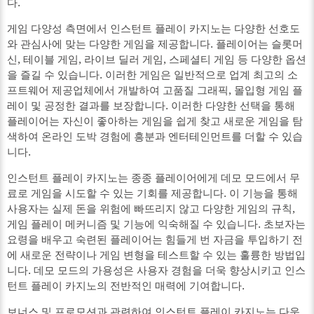
다.
게임 다양성 측면에서 인스턴트 플레이 카지노는 다양한 선호도
와 관심사에 맞는 다양한 게임을 제공합니다. 플레이어는 슬롯머
신, 테이블 게임, 라이브 딜러 게임, 스페셜티 게임 등 다양한 옵션
을 즐길 수 있습니다. 이러한 게임은 일반적으로 업계 최고의 소
프트웨어 제공업체에서 개발하여 고품질 그래픽, 몰입형 게임 플
레이 및 공정한 결과를 보장합니다. 이러한 다양한 선택을 통해
플레이어는 자신이 좋아하는 게임을 쉽게 찾고 새로운 게임을 탐
색하여 온라인 도박 경험에 흥분과 엔터테인먼트를 더할 수 있습
니다.
인스턴트 플레이 카지노는 종종 플레이어에게 데모 모드에서 무
료로 게임을 시도할 수 있는 기회를 제공합니다. 이 기능을 통해
사용자는 실제 돈을 위험에 빠뜨리지 않고 다양한 게임의 규칙,
게임 플레이 메커니즘 및 기능에 익숙해질 수 있습니다. 초보자는
요령을 배우고 숙련된 플레이어는 힘들게 번 자금을 투입하기 전
에 새로운 전략이나 게임 변형을 테스트할 수 있는 훌륭한 방법입
니다. 데모 모드의 가용성은 사용자 경험을 더욱 향상시키고 인스
턴트 플레이 카지노의 전반적인 매력에 기여합니다.
보너스 및 프로모션과 관련하여 인스턴트 플레이 카지노는 다운