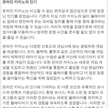
온라인 카지노의 인기
온라인 카지노는 비교할 수 없는 편의성과 접근성으로 인해 엄청
난 인기를 얻었습니다. 기존의 지상 기반 카지노와 달리 플레이어
는 집에서 편안하게 또는 모바일 장치를 통해 이동 중에 좋아하는
게임에 액세스할 수 있습니다. 지리적 제한을 없앰으로써 개인은
장거리를 이동하거나 엄격한 운영 시간을 준수할 필요 없이 도박
을 즐길 수 있습니다.
온라인 카지노는 다양한 선호도와 관심사에 맞는 광범위한 게임
을 제공합니다. 포커, 블랙잭, 룰렛과 같은 고전적인 테이블 게임
부터 매력적인 테마가 있는 수많은 슬롯 머신에 이르기까지 모두
를 위한 게임이 있습니다. 또한 온라인 카지노는 새로운 게임 개
념을 도입하고 최첨단 그래픽을 통합하고 몰입형 가상 현실(VR)
경험을 통합하여 전반적인 게임 플레이를 향상하고 더 많은 청중
을 끌어들이는 혁신을 위해 끊임없이 노력하고 있습니다.
온라인 카지노의 인기에 기여하는 또 다른 요인은 유혹적인 보너
스와 판촉의 가용성입니다. 환영 보너스, 무료 스핀 및 로열티 프
로그램과 같은 이러한 인센티브는 새로운 플레이어를 유치하고
기존 플레이어가 도박 경험을 계속하도록 권장합니다 . 이러한 프