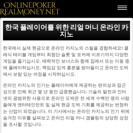
한국 플레이어를 위한 리얼 머니 온라인 카
지노
한국에서 실제 현금으로 온라인 카지노의 스릴을 경험하세요! 클
래식 테이블 게임부터 최첨단 슬롯 및 포커에 이르기까지 다양한
게임을 즐기십시오. 매력적인 보너스와 함께 집에서 또는 이동 중
에 플레이하십시오. 책임감 있게 흥분을 받아들이고 온라인 도박
에서 보람 있는 여정을 시작하십시오.
온라인 카지노의 인기는 플레이어에게 제공하는 편의성과 접근
성으로 인해 최근 몇 년 동안 급증했습니다. 기술의 발전과 인터
넷의 광범위한 사용으로 온라인 도박은 전 세계 수백만 명의 사람
들에게 엔터테인먼트 및 실제 현금 도박 기회를 제공하는 번창하
는 산업이 되었습니다. 이 기사에서는 온라인 카지노의 인기 뒤에
숨겨진 이유를 살펴보고 온라인 리얼 머니 갬블링의 상당한 성장
을 조사할 것입니다.