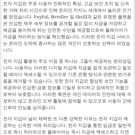
전자 지갑은 주로 사용자 친화적인 특성, 고급 보안 조치 및 신속
한 거래 처리 시간으로 인해 온라인 카지노 세계에서 놀라운 인기
를 얻었습니다. PayPal, Neteller 및 Skrill과 같은 유명한 플랫폼
은 민감한 재무 세부 정보를 공개할 필요 없이 자금을 저장하고
예금을 용이하게 하는 안전한 수단을 제공함으로써 플레이어가
자금을 처리하는 방식을 혁신했습니다. 이러한 전자 지갑 서비스
는 온라인 도박에 종사하는 많은 개인이 선호하는 선택이 되었습
니다.
전자 지갑 활용의 주요 이점 중 하나는 그들이 제공하는 편의성입
니다. 사용자는 이러한 디지털 지갑에 자금을 쉽게 보관하고 필요
할 때마다 액세스할 수 있으므로 기존 은행 방식과 관련된 번거로
움을 제거할 수 있습니다. 또한 전자 지갑은 향상된 보안 기능을
제공하여 민감한 금융 정보를 기밀로 유지하고 잠재적인 위협으
로부터 보호합니다. 이러한 측면은 개인 데이터의 안전에 대해 걱
정하지 않고 온라인 도박 활동에 참여할 수 있으므로 사용자 간에
신뢰와 안심을 심어줍니다.
전자 지갑이 널리 채택된 또 다른 강력한 이유는 전자 지갑이 제
공하는 신속한 거래 처리입니다. 전자 지갑을 통한 입금은 일반적
으로 즉시 처리되므로 플레이어는 즉시 자금에 액세스하고 지연