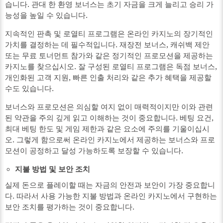
습니다. 관대 한 환영 보너스는 초기 자금을 크게 늘리고 승리 가
능성을 높일 수 있습니다.
지속적인 판촉 및 로열티 프로그램은 온라인 카지노의 장기적인
가치를 결정하는 데 필수적입니다. 재장전 보너스, 캐쉬백 제안
또는 무료 토너먼트 참가와 같은 정기적인 프로모션을 제공하는
카지노를 찾으십시오. 잘 구성된 로열티 프로그램은 독점 보너스,
개인화된 고객 지원, 빠른 인출 처리와 같은 추가 혜택을 제공할
수도 있습니다.
보너스와 프로모션은 의심할 여지 없이 매력적이지만 이와 관련
된 약관을 주의 깊게 읽고 이해하는 것이 중요합니다. 베팅 요건,
최대 베팅 한도 및 게임 제한과 같은 요소에 주의를 기울이십시
오. 그렇게 함으로써 온라인 카지노에서 제공하는 보너스와 프로
모션이 공정하고 달성 가능하도록 보장할 수 있습니다.
지불 방법 및 보안 조치
실제 돈으로 플레이할 때는 자금의 안전과 보안이 가장 중요합니
다. 따라서 사용 가능한 지불 방법과 온라인 카지노에서 구현하는
보안 조치를 평가하는 것이 중요합니다.