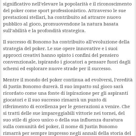
significativo nell’elevare la popolarità e il riconoscimento
del poker come sport professionistico. Attraverso le sue
prestazioni stellari, ha contribuito ad attrarre nuovo
pubblico al gioco, promuovendone la natura basata
sull’abilità e la profondità strategica.
Il successo di Bonomo ha contribuito all’evoluzione della
strategia del poker. Le sue opere innovative e i suoi
approcci creativi hanno spinto i confini del pensiero
convenzionale, ispirando i giocatori a pensare fuori dagli
schemi ed esplorare nuove strade per il successo.
Mentre il mondo del poker continua ad evolversi, l’eredità
di Justin Bonomo durerà. Il suo impatto sul gioco sarà
ricordato come una fonte di ispirazione per gli aspiranti
giocatori e il suo successo rimarrà un punto di
riferimento di eccellenza per le generazioni a venire. Che
si tratti delle sue impareggiabili vittorie nei tornei, del
suo stile di gioco unico o della sua influenza duratura
sulla comunità del poker, il nome di Justin Bonomo
rimarrà per sempre impresso negli annali della storia del