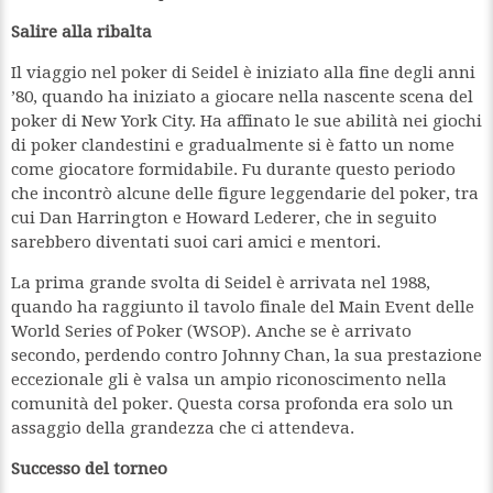
Salire alla ribalta
Il viaggio nel poker di Seidel è iniziato alla fine degli anni
’80, quando ha iniziato a giocare nella nascente scena del
poker di New York City. Ha affinato le sue abilità nei giochi
di poker clandestini e gradualmente si è fatto un nome
come giocatore formidabile. Fu durante questo periodo
che incontrò alcune delle figure leggendarie del poker, tra
cui Dan Harrington e Howard Lederer, che in seguito
sarebbero diventati suoi cari amici e mentori.
La prima grande svolta di Seidel è arrivata nel 1988,
quando ha raggiunto il tavolo finale del Main Event delle
World Series of Poker (WSOP). Anche se è arrivato
secondo, perdendo contro Johnny Chan, la sua prestazione
eccezionale gli è valsa un ampio riconoscimento nella
comunità del poker. Questa corsa profonda era solo un
assaggio della grandezza che ci attendeva.
Successo del torneo