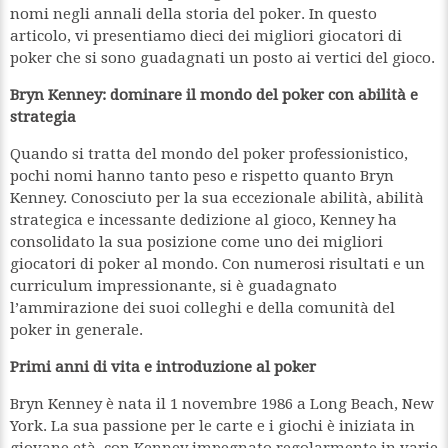
nomi negli annali della storia del poker. In questo
articolo, vi presentiamo dieci dei migliori giocatori di
poker che si sono guadagnati un posto ai vertici del gioco.
Bryn Kenney: dominare il mondo del poker con abilità e
strategia
Quando si tratta del mondo del poker professionistico,
pochi nomi hanno tanto peso e rispetto quanto Bryn
Kenney. Conosciuto per la sua eccezionale abilità, abilità
strategica e incessante dedizione al gioco, Kenney ha
consolidato la sua posizione come uno dei migliori
giocatori di poker al mondo. Con numerosi risultati e un
curriculum impressionante, si è guadagnato
l’ammirazione dei suoi colleghi e della comunità del
poker in generale.
Primi anni di vita e introduzione al poker
Bryn Kenney è nata il 1 novembre 1986 a Long Beach, New
York. La sua passione per le carte e i giochi è iniziata in