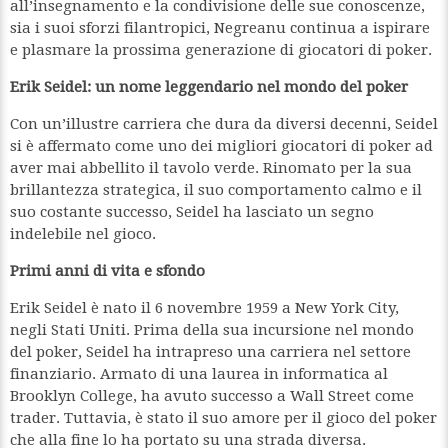
all’insegnamento e la condivisione delle sue conoscenze,
sia i suoi sforzi filantropici, Negreanu continua a ispirare
e plasmare la prossima generazione di giocatori di poker.
Erik Seidel: un nome leggendario nel mondo del poker
Con un’illustre carriera che dura da diversi decenni, Seidel
si è affermato come uno dei migliori giocatori di poker ad
aver mai abbellito il tavolo verde. Rinomato per la sua
brillantezza strategica, il suo comportamento calmo e il
suo costante successo, Seidel ha lasciato un segno
indelebile nel gioco.
Primi anni di vita e sfondo
Erik Seidel è nato il 6 novembre 1959 a New York City,
negli Stati Uniti. Prima della sua incursione nel mondo
del poker, Seidel ha intrapreso una carriera nel settore
finanziario. Armato di una laurea in informatica al
Brooklyn College, ha avuto successo a Wall Street come
trader. Tuttavia, è stato il suo amore per il gioco del poker
che alla fine lo ha portato su una strada diversa.