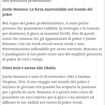
una mentalità professionale.
Justin Bonomo: La forza inarrestabile nel mondo del
poker
Nel regno del poker professionistico, ci sono poche
persone che possiedono l’abilità, la strategia e la tenacia
per dominare il gioco ai massimi livelli. Uno di questi
nomi che risuona tra gli appassionati di poker è Justin
Bonomo. Con un track record senza rivali e una
determinazione inflessibile per avere successo, Bonomo si
è guadagnato il suo posto come uno dei migliori giocatori
di poker di tutti i tempi.
Primi inizi e ascesa alla ribalta
Justin Bonomo è nato il 30 settembre 1985 a Fairfax,
Virginia, USA. Il suo viaggio nel mondo del poker è
iniziato in giovane età quando ha scoperto la passione
per i giochi di carte. Bonomo si è presto reso conto di
possedere un raro talento per il gioco e ha iniziato ad
affinare le sue abilità nei tornei di poker locali.