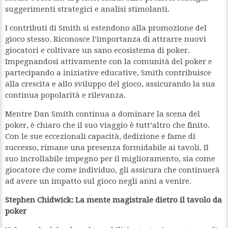
suggerimenti strategici e analisi stimolanti.
I contributi di Smith si estendono alla promozione del
gioco stesso. Riconosce l’importanza di attrarre nuovi
giocatori e coltivare un sano ecosistema di poker.
Impegnandosi attivamente con la comunità del poker e
partecipando a iniziative educative, Smith contribuisce
alla crescita e allo sviluppo del gioco, assicurando la sua
continua popolarità e rilevanza.
Mentre Dan Smith continua a dominare la scena del
poker, è chiaro che il suo viaggio è tutt’altro che finito.
Con le sue eccezionali capacità, dedizione e fame di
successo, rimane una presenza formidabile ai tavoli. Il
suo incrollabile impegno per il miglioramento, sia come
giocatore che come individuo, gli assicura che continuerà
ad avere un impatto sul gioco negli anni a venire.
Stephen Chidwick: La mente magistrale dietro il tavolo da
poker