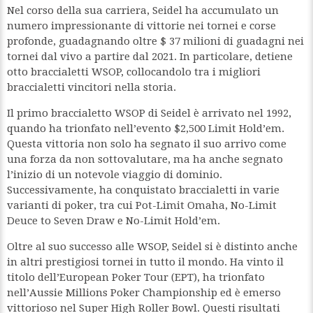
Nel corso della sua carriera, Seidel ha accumulato un
numero impressionante di vittorie nei tornei e corse
profonde, guadagnando oltre $ 37 milioni di guadagni nei
tornei dal vivo a partire dal 2021. In particolare, detiene
otto braccialetti WSOP, collocandolo tra i migliori
braccialetti vincitori nella storia.
Il primo braccialetto WSOP di Seidel è arrivato nel 1992,
quando ha trionfato nell’evento $2,500 Limit Hold’em.
Questa vittoria non solo ha segnato il suo arrivo come
una forza da non sottovalutare, ma ha anche segnato
l’inizio di un notevole viaggio di dominio.
Successivamente, ha conquistato braccialetti in varie
varianti di poker, tra cui Pot-Limit Omaha, No-Limit
Deuce to Seven Draw e No-Limit Hold’em.
Oltre al suo successo alle WSOP, Seidel si è distinto anche
in altri prestigiosi tornei in tutto il mondo. Ha vinto il
titolo dell’European Poker Tour (EPT), ha trionfato
nell’Aussie Millions Poker Championship ed è emerso
vittorioso nel Super High Roller Bowl. Questi risultati