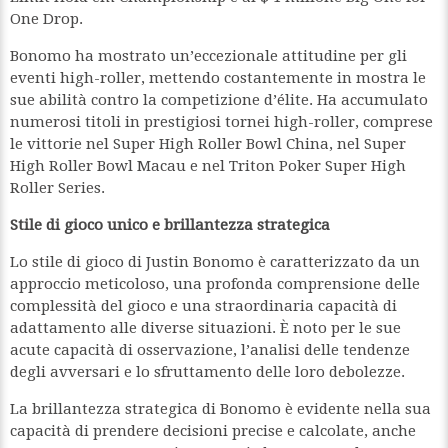
One Drop.
Bonomo ha mostrato un’eccezionale attitudine per gli
eventi high-roller, mettendo costantemente in mostra le
sue abilità contro la competizione d’élite. Ha accumulato
numerosi titoli in prestigiosi tornei high-roller, comprese
le vittorie nel Super High Roller Bowl China, nel Super
High Roller Bowl Macau e nel Triton Poker Super High
Roller Series.
Stile di gioco unico e brillantezza strategica
Lo stile di gioco di Justin Bonomo è caratterizzato da un
approccio meticoloso, una profonda comprensione delle
complessità del gioco e una straordinaria capacità di
adattamento alle diverse situazioni. È noto per le sue
acute capacità di osservazione, l’analisi delle tendenze
degli avversari e lo sfruttamento delle loro debolezze.
La brillantezza strategica di Bonomo è evidente nella sua
capacità di prendere decisioni precise e calcolate, anche