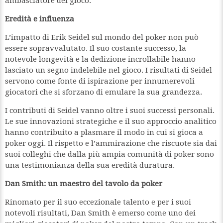
ambasciatore del gioco.
Eredità e influenza
L’impatto di Erik Seidel sul mondo del poker non può
essere sopravvalutato. Il suo costante successo, la
notevole longevità e la dedizione incrollabile hanno
lasciato un segno indelebile nel gioco. I risultati di Seidel
servono come fonte di ispirazione per innumerevoli
giocatori che si sforzano di emulare la sua grandezza.
I contributi di Seidel vanno oltre i suoi successi personali.
Le sue innovazioni strategiche e il suo approccio analitico
hanno contribuito a plasmare il modo in cui si gioca a
poker oggi. Il rispetto e l’ammirazione che riscuote sia dai
suoi colleghi che dalla più ampia comunità di poker sono
una testimonianza della sua eredità duratura.
Dan Smith: un maestro del tavolo da poker
Rinomato per il suo eccezionale talento e per i suoi
notevoli risultati, Dan Smith è emerso come uno dei