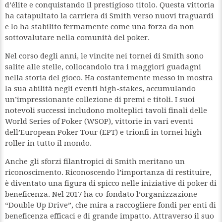
d’élite e conquistando il prestigioso titolo. Questa vittoria
ha catapultato la carriera di Smith verso nuovi traguardi
e lo ha stabilito fermamente come una forza da non
sottovalutare nella comunità del poker.
Nel corso degli anni, le vincite nei tornei di Smith sono
salite alle stelle, collocandolo tra i maggiori guadagni
nella storia del gioco. Ha costantemente messo in mostra
la sua abilità negli eventi high-stakes, accumulando
un’impressionante collezione di premi e titoli. I suoi
notevoli successi includono molteplici tavoli finali delle
World Series of Poker (WSOP), vittorie in vari eventi
dell’European Poker Tour (EPT) e trionfi in tornei high
roller in tutto il mondo.
Anche gli sforzi filantropici di Smith meritano un
riconoscimento. Riconoscendo l’importanza di restituire,
è diventato una figura di spicco nelle iniziative di poker di
beneficenza. Nel 2017 ha co-fondato l’organizzazione
“Double Up Drive”, che mira a raccogliere fondi per enti di
beneficenza efficaci e di grande impatto. Attraverso il suo