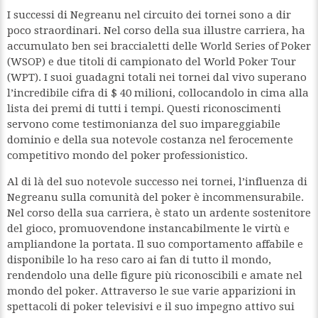
I successi di Negreanu nel circuito dei tornei sono a dir
poco straordinari. Nel corso della sua illustre carriera, ha
accumulato ben sei braccialetti delle World Series of Poker
(WSOP) e due titoli di campionato del World Poker Tour
(WPT). I suoi guadagni totali nei tornei dal vivo superano
l’incredibile cifra di $ 40 milioni, collocandolo in cima alla
lista dei premi di tutti i tempi. Questi riconoscimenti
servono come testimonianza del suo impareggiabile
dominio e della sua notevole costanza nel ferocemente
competitivo mondo del poker professionistico.
Al di là del suo notevole successo nei tornei, l’influenza di
Negreanu sulla comunità del poker è incommensurabile.
Nel corso della sua carriera, è stato un ardente sostenitore
del gioco, promuovendone instancabilmente le virtù e
ampliandone la portata. Il suo comportamento affabile e
disponibile lo ha reso caro ai fan di tutto il mondo,
rendendolo una delle figure più riconoscibili e amate nel
mondo del poker. Attraverso le sue varie apparizioni in
spettacoli di poker televisivi e il suo impegno attivo sui