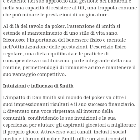
è evidente nel suo approccio alla gestione del bankroll e
nella sua capacità di resistere al tilt, una trappola comune
che può minare le prestazioni di un giocatore.
Al di là del tavolo da poker, l’attenzione di Smith si
estende al mantenimento di uno stile di vita sano.
Riconosce l’importanza del benessere fisico e mentale
nell’ottimizzazione delle prestazioni. L’esercizio fisico
regolare, una dieta equilibrata e le pratiche di
consapevolezza costituiscono parte integrante della sua
routine, permettendogli di rimanere acuto e mantenere il
suo vantaggio competitivo.
Intuizioni e influenza di Smith
L’impatto di Dan Smith sul mondo del poker va oltre i
suoi impressionanti risultati e il suo successo finanziario.
È diventato una voce rispettata all’interno della
comunità, condividendo le sue intuizioni e la sua
esperienza per aiutare gli aspiranti giocatori a migliorare
il proprio gioco. Attraverso vari canali, inclusi i social
media e i forum di poker, Smith offre preziosi consigli,