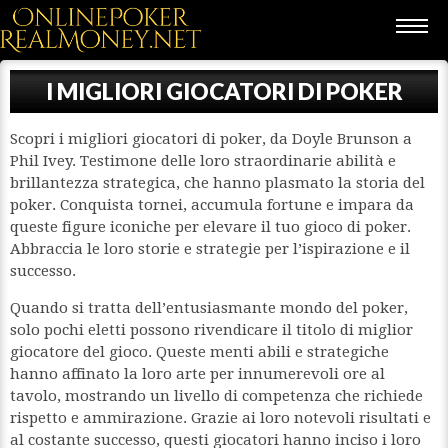
I MIGLIORI GIOCATORI DI POKER
Scopri i migliori giocatori di poker, da Doyle Brunson a
Phil Ivey. Testimone delle loro straordinarie abilità e
brillantezza strategica, che hanno plasmato la storia del
poker. Conquista tornei, accumula fortune e impara da
queste figure iconiche per elevare il tuo gioco di poker.
Abbraccia le loro storie e strategie per l’ispirazione e il
successo.
Quando si tratta dell’entusiasmante mondo del poker,
solo pochi eletti possono rivendicare il titolo di miglior
giocatore del gioco. Queste menti abili e strategiche
hanno affinato la loro arte per innumerevoli ore al
tavolo, mostrando un livello di competenza che richiede
rispetto e ammirazione. Grazie ai loro notevoli risultati e
al costante successo, questi giocatori hanno inciso i loro