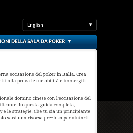
English
IONI DELLA SALA DA POKER
IANI
rna eccitazione del poker in Italia. Crea
ti alla prova le tue abilità e immergiti
ionale domino cinese con l’eccitazione del
tificante. In questa guida completa,
 e le strategie. Che tu sia un principiante
colo sarà una risorsa preziosa per aiutarti