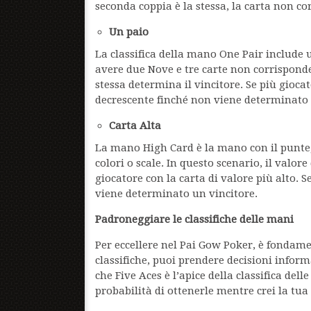
seconda coppia è la stessa, la carta non cor
Un paio
La classifica della mano One Pair include 
avere due Nove e tre carte non corrisponde
stessa determina il vincitore. Se più gioca
decrescente finché non viene determinato 
Carta Alta
La mano High Card è la mano con il punteg
colori o scale. In questo scenario, il valor
giocatore con la carta di valore più alto. S
viene determinato un vincitore.
Padroneggiare le classifiche delle mani
Per eccellere nel Pai Gow Poker, è fondame
classifiche, puoi prendere decisioni infor
che Five Aces è l’apice della classifica d
probabilità di ottenerle mentre crei la tua