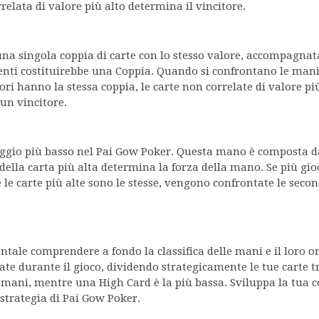
relata di valore più alto determina il vincitore.
una singola coppia di carte con lo stesso valore, accompagnat
nti costituirebbe una Coppia. Quando si confrontano le mani d
tori hanno la stessa coppia, le carte non correlate di valore 
un vincitore.
gio più basso nel Pai Gow Poker. Questa mano è composta da 
e della carta più alta determina la forza della mano. Se più gio
e le carte più alte sono le stesse, vengono confrontate le second
ntale comprendere a fondo la classifica delle mani e il loro 
mate durante il gioco, dividendo strategicamente le tue carte 
elle mani, mentre una High Card è la più bassa. Sviluppa la tu
 strategia di Pai Gow Poker.