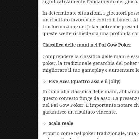
significativamente l’andamento del gioco.
In determinate situazioni, i giocatori pos
un risultato favorevole contro il banco. Al 
trasformazione del Joker potrebbe presenta
queste scelte richiede sia una profonda co
Classifica delle mani nel Pai Gow Poker
Comprendere la classifica delle mani è ess
poker, la tradizionale gerarchia del poker 
migliorare il tuo gameplay e aumentare le 
Five Aces (quattro assi e il jolly)
In cima alla classifica delle mani, abbiamo
questo contesto funge da asso. La presenza
nel Pai Gow Poker. È importante notare ch
garantisce un risultato vincente.
Scala reale
Proprio come nel poker tradizionale, una 