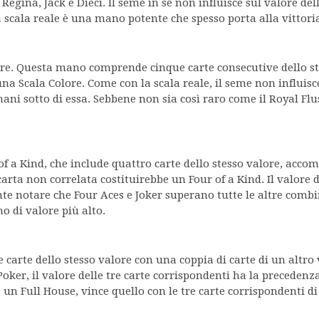
Regina, Jack e Dieci. Il seme in sé non influisce sul valore de
 scala reale è una mano potente che spesso porta alla vittoria
lore. Questa mano comprende cinque carte consecutive dello 
 una Scala Colore. Come con la scala reale, il seme non influis
le mani sotto di essa. Sebbene non sia così raro come il Royal 
 of a Kind, che include quattro carte dello stesso valore, acc
arta non correlata costituirebbe un Four of a Kind. Il valore 
e notare che Four Aces e Joker superano tutte le altre combi
o di valore più alto.
arte dello stesso valore con una coppia di carte di un altro 
Poker, il valore delle tre carte corrispondenti ha la preceden
un Full House, vince quello con le tre carte corrispondenti di 