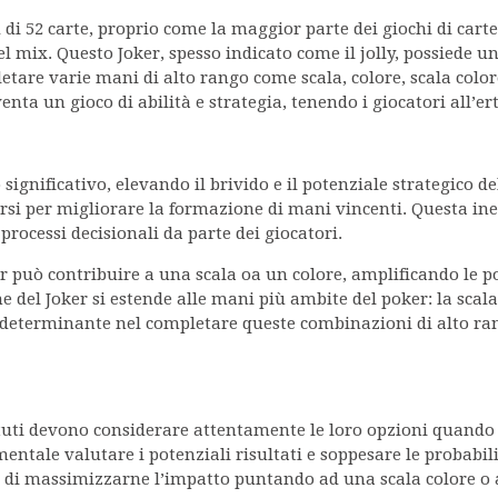
i 52 carte, proprio come la maggior parte dei giochi di carte
l mix. Questo Joker, spesso indicato come il jolly, possiede u
tare varie mani di alto rango come scala, colore, scala colore 
nta un gioco di abilità e strategia, tenendo i giocatori all’ert
significativo, elevando il brivido e il potenziale strategico 
ersi per migliorare la formazione di mani vincenti. Questa ine
processi decisionali da parte dei giocatori.
r può contribuire a una scala oa un colore, amplificando le p
ne del Joker si estende alle mani più ambite del poker: la scala
 determinante nel completare queste combinazioni di alto ran
 astuti devono considerare attentamente le loro opzioni quando
tale valutare i potenziali risultati e soppesare le probabilit
 o di massimizzarne l’impatto puntando ad una scala colore o