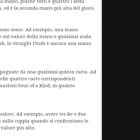
lla mano, poiché tutti e quattro i semi
, ed è la seconda mano più alta del gioco.
stesso seme. Ad esempio, una mano
ce sul valore della mano e qualsiasi scala
Flush, lo Straight Flush è ancora una mano
ompagnate da una qualsiasi quinta carta. Ad
delle quattro carte corrispondenti
nazioni Four of a Kind, in quanto
valore. Ad esempio, avere tre Re e due
za sulla coppia quando si confrontano le
valore più alto.