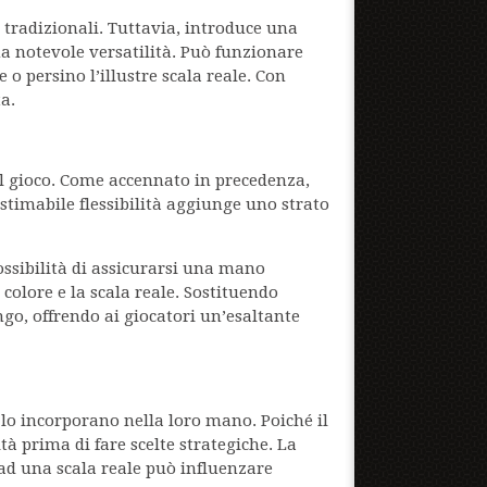
 tradizionali. Tuttavia, introduce una
na notevole versatilità. Può funzionare
o persino l’illustre scala reale. Con
a.
del gioco. Come accennato in precedenza,
stimabile flessibilità aggiunge uno strato
ossibilità di assicurarsi una mano
 colore e la scala reale. Sostituendo
go, offrendo ai giocatori un’esaltante
 lo incorporano nella loro mano. Poiché il
à prima di fare scelte strategiche. La
 ad una scala reale può influenzare