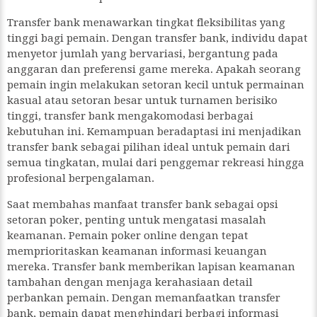
Transfer bank menawarkan tingkat fleksibilitas yang
tinggi bagi pemain. Dengan transfer bank, individu dapat
menyetor jumlah yang bervariasi, bergantung pada
anggaran dan preferensi game mereka. Apakah seorang
pemain ingin melakukan setoran kecil untuk permainan
kasual atau setoran besar untuk turnamen berisiko
tinggi, transfer bank mengakomodasi berbagai
kebutuhan ini. Kemampuan beradaptasi ini menjadikan
transfer bank sebagai pilihan ideal untuk pemain dari
semua tingkatan, mulai dari penggemar rekreasi hingga
profesional berpengalaman.
Saat membahas manfaat transfer bank sebagai opsi
setoran poker, penting untuk mengatasi masalah
keamanan. Pemain poker online dengan tepat
memprioritaskan keamanan informasi keuangan
mereka. Transfer bank memberikan lapisan keamanan
tambahan dengan menjaga kerahasiaan detail
perbankan pemain. Dengan memanfaatkan transfer
bank, pemain dapat menghindari berbagi informasi