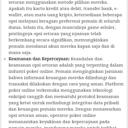
setoran menggunakan metode pilihan mereka.
Apakah itu kartu kredit atau debit, transfer bank, e-
wallet, atau mata uang kripto, ketersediaan beberapa
opsi melayani beragam preferensi pemain di seluruh
dunia. Selain itu, dengan munculnya game seluler,
pentingnya opsi setoran yang nyaman telah
berkembang secara signifikan, memungkinkan
pemain mendanai akun mereka kapan saja dan di
mana saja.
Keamanan dan Kepercayaan:
Keandalan dan
keamanan opsi setoran adalah yang terpenting dalam
industri poker online. Pemain menginginkan jaminan
bahwa informasi keuangan mereka dilindungi dan
transaksi dilakukan dengan cara yang aman. Platform
poker online terkemuka menggunakan teknologi
enkripsi canggih dan mematuhi protokol keamanan
yang ketat untuk melindungi integritas data pribadi
dan keuangan pemain mereka. Dengan menawarkan
opsi setoran aman, operator poker online
menanamkan keyakinan dan kepercayaan pada