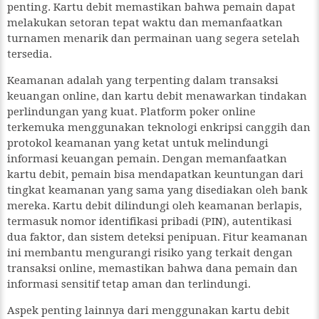
penting. Kartu debit memastikan bahwa pemain dapat
melakukan setoran tepat waktu dan memanfaatkan
turnamen menarik dan permainan uang segera setelah
tersedia.
Keamanan adalah yang terpenting dalam transaksi
keuangan online, dan kartu debit menawarkan tindakan
perlindungan yang kuat. Platform poker online
terkemuka menggunakan teknologi enkripsi canggih dan
protokol keamanan yang ketat untuk melindungi
informasi keuangan pemain. Dengan memanfaatkan
kartu debit, pemain bisa mendapatkan keuntungan dari
tingkat keamanan yang sama yang disediakan oleh bank
mereka. Kartu debit dilindungi oleh keamanan berlapis,
termasuk nomor identifikasi pribadi (PIN), autentikasi
dua faktor, dan sistem deteksi penipuan. Fitur keamanan
ini membantu mengurangi risiko yang terkait dengan
transaksi online, memastikan bahwa dana pemain dan
informasi sensitif tetap aman dan terlindungi.
Aspek penting lainnya dari menggunakan kartu debit