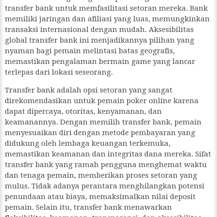
transfer bank untuk memfasilitasi setoran mereka. Bank
memiliki jaringan dan afiliasi yang luas, memungkinkan
transaksi internasional dengan mudah. Aksesibilitas
global transfer bank ini menjadikannya pilihan yang
nyaman bagi pemain melintasi batas geografis,
memastikan pengalaman bermain game yang lancar
terlepas dari lokasi seseorang.
Transfer bank adalah opsi setoran yang sangat
direkomendasikan untuk pemain poker online karena
dapat dipercaya, otoritas, kenyamanan, dan
keamanannya. Dengan memilih transfer bank, pemain
menyesuaikan diri dengan metode pembayaran yang
didukung oleh lembaga keuangan terkemuka,
memastikan keamanan dan integritas dana mereka. Sifat
transfer bank yang ramah pengguna menghemat waktu
dan tenaga pemain, memberikan proses setoran yang
mulus. Tidak adanya perantara menghilangkan potensi
penundaan atau biaya, memaksimalkan nilai deposit
pemain. Selain itu, transfer bank menawarkan