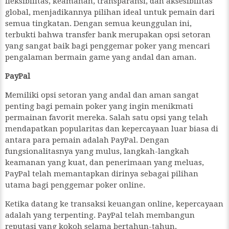
fleksibilitas, keamanan, transparansi, dan aksesibilitas
global, menjadikannya pilihan ideal untuk pemain dari
semua tingkatan. Dengan semua keunggulan ini,
terbukti bahwa transfer bank merupakan opsi setoran
yang sangat baik bagi penggemar poker yang mencari
pengalaman bermain game yang andal dan aman.
PayPal
Memiliki opsi setoran yang andal dan aman sangat
penting bagi pemain poker yang ingin menikmati
permainan favorit mereka. Salah satu opsi yang telah
mendapatkan popularitas dan kepercayaan luar biasa di
antara para pemain adalah PayPal. Dengan
fungsionalitasnya yang mulus, langkah-langkah
keamanan yang kuat, dan penerimaan yang meluas,
PayPal telah memantapkan dirinya sebagai pilihan
utama bagi penggemar poker online.
Ketika datang ke transaksi keuangan online, kepercayaan
adalah yang terpenting. PayPal telah membangun
reputasi yang kokoh selama bertahun-tahun,