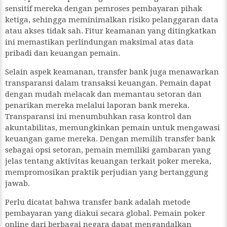
sensitif mereka dengan pemroses pembayaran pihak
ketiga, sehingga meminimalkan risiko pelanggaran data
atau akses tidak sah. Fitur keamanan yang ditingkatkan
ini memastikan perlindungan maksimal atas data
pribadi dan keuangan pemain.
Selain aspek keamanan, transfer bank juga menawarkan
transparansi dalam transaksi keuangan. Pemain dapat
dengan mudah melacak dan memantau setoran dan
penarikan mereka melalui laporan bank mereka.
Transparansi ini menumbuhkan rasa kontrol dan
akuntabilitas, memungkinkan pemain untuk mengawasi
keuangan game mereka. Dengan memilih transfer bank
sebagai opsi setoran, pemain memiliki gambaran yang
jelas tentang aktivitas keuangan terkait poker mereka,
mempromosikan praktik perjudian yang bertanggung
jawab.
Perlu dicatat bahwa transfer bank adalah metode
pembayaran yang diakui secara global. Pemain poker
online dari berbagai negara dapat mengandalkan