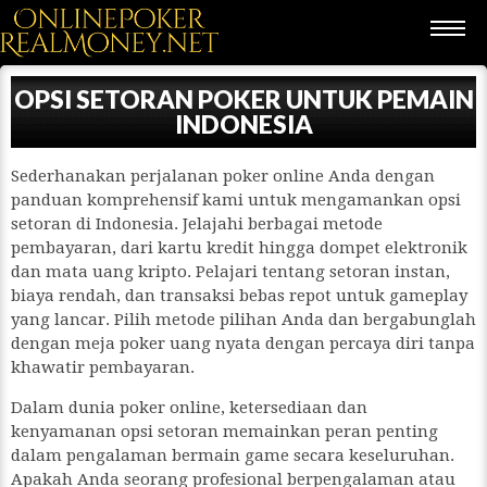
OPSI SETORAN POKER UNTUK PEMAIN
INDONESIA
Sederhanakan perjalanan poker online Anda dengan
panduan komprehensif kami untuk mengamankan opsi
setoran di Indonesia. Jelajahi berbagai metode
pembayaran, dari kartu kredit hingga dompet elektronik
dan mata uang kripto. Pelajari tentang setoran instan,
biaya rendah, dan transaksi bebas repot untuk gameplay
yang lancar. Pilih metode pilihan Anda dan bergabunglah
dengan meja poker uang nyata dengan percaya diri tanpa
khawatir pembayaran.
Dalam dunia poker online, ketersediaan dan
kenyamanan opsi setoran memainkan peran penting
dalam pengalaman bermain game secara keseluruhan.
Apakah Anda seorang profesional berpengalaman atau