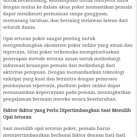
untuk berkembang. Kemampuan untuk menyetor dana
dengan mulus ke dalam akun poker memastikan pemain
dapat menikmati permainan tanpa gangguan,
memasang taruhan, dan bersaing melawan lawan dari
seluruh dunia.
Opsi setoran poker sangat penting untuk
mengembangkan ekosistem poker online yang aman dan
tepercaya. Situs poker terkemuka memprioritaskan
penerapan metode setoran aman untuk melindungi
informasi keuangan pemain dan melindungi dari
aktivitas penipuan. Dengan memanfaatkan teknologi
enkripsi yang kuat dan bermitra dengan pemroses
pembayaran tepercaya, platform poker online dapat
menanamkan kepercayaan pada pemain, meningkatkan
pengalaman bermain mereka secara keseluruhan.
Faktor-faktor yang Perlu Dipertimbangkan Saat Memilih
Opsi Setoran
Saat memilih opsi setoran poker, pemain harus
mempertimbangkan berbagai faktor dengan hati-hati