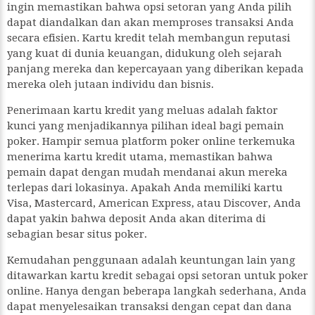
ingin memastikan bahwa opsi setoran yang Anda pilih
dapat diandalkan dan akan memproses transaksi Anda
secara efisien. Kartu kredit telah membangun reputasi
yang kuat di dunia keuangan, didukung oleh sejarah
panjang mereka dan kepercayaan yang diberikan kepada
mereka oleh jutaan individu dan bisnis.
Penerimaan kartu kredit yang meluas adalah faktor
kunci yang menjadikannya pilihan ideal bagi pemain
poker. Hampir semua platform poker online terkemuka
menerima kartu kredit utama, memastikan bahwa
pemain dapat dengan mudah mendanai akun mereka
terlepas dari lokasinya. Apakah Anda memiliki kartu
Visa, Mastercard, American Express, atau Discover, Anda
dapat yakin bahwa deposit Anda akan diterima di
sebagian besar situs poker.
Kemudahan penggunaan adalah keuntungan lain yang
ditawarkan kartu kredit sebagai opsi setoran untuk poker
online. Hanya dengan beberapa langkah sederhana, Anda
dapat menyelesaikan transaksi dengan cepat dan dana