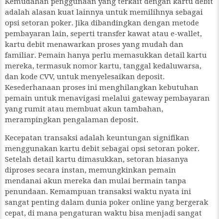
Kemudahan penggunaan yang terkait dengan kartu debit
adalah alasan kuat lainnya untuk memilihnya sebagai
opsi setoran poker. Jika dibandingkan dengan metode
pembayaran lain, seperti transfer kawat atau e-wallet,
kartu debit menawarkan proses yang mudah dan
familiar. Pemain hanya perlu memasukkan detail kartu
mereka, termasuk nomor kartu, tanggal kedaluwarsa,
dan kode CVV, untuk menyelesaikan deposit.
Kesederhanaan proses ini menghilangkan kebutuhan
pemain untuk menavigasi melalui gateway pembayaran
yang rumit atau membuat akun tambahan,
merampingkan pengalaman deposit.
Kecepatan transaksi adalah keuntungan signifikan
menggunakan kartu debit sebagai opsi setoran poker.
Setelah detail kartu dimasukkan, setoran biasanya
diproses secara instan, memungkinkan pemain
mendanai akun mereka dan mulai bermain tanpa
penundaan. Kemampuan transaksi waktu nyata ini
sangat penting dalam dunia poker online yang bergerak
cepat, di mana pengaturan waktu bisa menjadi sangat