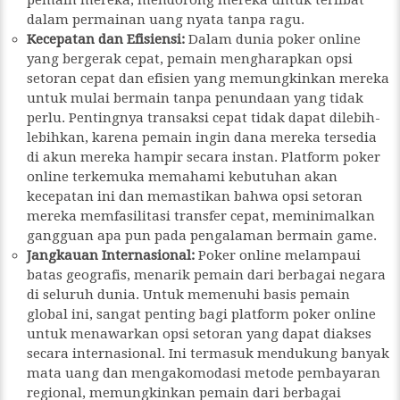
pemain mereka, mendorong mereka untuk terlibat
dalam permainan uang nyata tanpa ragu.
Kecepatan dan Efisiensi:
Dalam dunia poker online
yang bergerak cepat, pemain mengharapkan opsi
setoran cepat dan efisien yang memungkinkan mereka
untuk mulai bermain tanpa penundaan yang tidak
perlu. Pentingnya transaksi cepat tidak dapat dilebih-
lebihkan, karena pemain ingin dana mereka tersedia
di akun mereka hampir secara instan. Platform poker
online terkemuka memahami kebutuhan akan
kecepatan ini dan memastikan bahwa opsi setoran
mereka memfasilitasi transfer cepat, meminimalkan
gangguan apa pun pada pengalaman bermain game.
Jangkauan Internasional:
Poker online melampaui
batas geografis, menarik pemain dari berbagai negara
di seluruh dunia. Untuk memenuhi basis pemain
global ini, sangat penting bagi platform poker online
untuk menawarkan opsi setoran yang dapat diakses
secara internasional. Ini termasuk mendukung banyak
mata uang dan mengakomodasi metode pembayaran
regional, memungkinkan pemain dari berbagai