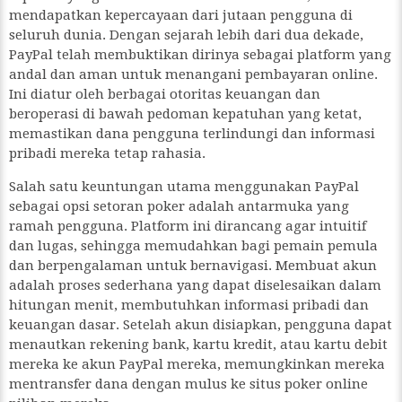
mendapatkan kepercayaan dari jutaan pengguna di
seluruh dunia. Dengan sejarah lebih dari dua dekade,
PayPal telah membuktikan dirinya sebagai platform yang
andal dan aman untuk menangani pembayaran online.
Ini diatur oleh berbagai otoritas keuangan dan
beroperasi di bawah pedoman kepatuhan yang ketat,
memastikan dana pengguna terlindungi dan informasi
pribadi mereka tetap rahasia.
Salah satu keuntungan utama menggunakan PayPal
sebagai opsi setoran poker adalah antarmuka yang
ramah pengguna. Platform ini dirancang agar intuitif
dan lugas, sehingga memudahkan bagi pemain pemula
dan berpengalaman untuk bernavigasi. Membuat akun
adalah proses sederhana yang dapat diselesaikan dalam
hitungan menit, membutuhkan informasi pribadi dan
keuangan dasar. Setelah akun disiapkan, pengguna dapat
menautkan rekening bank, kartu kredit, atau kartu debit
mereka ke akun PayPal mereka, memungkinkan mereka
mentransfer dana dengan mulus ke situs poker online