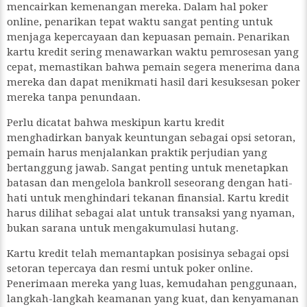
mencairkan kemenangan mereka. Dalam hal poker
online, penarikan tepat waktu sangat penting untuk
menjaga kepercayaan dan kepuasan pemain. Penarikan
kartu kredit sering menawarkan waktu pemrosesan yang
cepat, memastikan bahwa pemain segera menerima dana
mereka dan dapat menikmati hasil dari kesuksesan poker
mereka tanpa penundaan.
Perlu dicatat bahwa meskipun kartu kredit
menghadirkan banyak keuntungan sebagai opsi setoran,
pemain harus menjalankan praktik perjudian yang
bertanggung jawab. Sangat penting untuk menetapkan
batasan dan mengelola bankroll seseorang dengan hati-
hati untuk menghindari tekanan finansial. Kartu kredit
harus dilihat sebagai alat untuk transaksi yang nyaman,
bukan sarana untuk mengakumulasi hutang.
Kartu kredit telah memantapkan posisinya sebagai opsi
setoran tepercaya dan resmi untuk poker online.
Penerimaan mereka yang luas, kemudahan penggunaan,
langkah-langkah keamanan yang kuat, dan kenyamanan