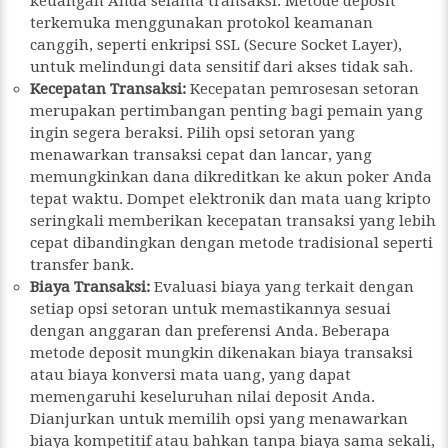
keuangan Anda selama transaksi. Metode deposit
terkemuka menggunakan protokol keamanan
canggih, seperti enkripsi SSL (Secure Socket Layer),
untuk melindungi data sensitif dari akses tidak sah.
Kecepatan Transaksi:
Kecepatan pemrosesan setoran
merupakan pertimbangan penting bagi pemain yang
ingin segera beraksi. Pilih opsi setoran yang
menawarkan transaksi cepat dan lancar, yang
memungkinkan dana dikreditkan ke akun poker Anda
tepat waktu. Dompet elektronik dan mata uang kripto
seringkali memberikan kecepatan transaksi yang lebih
cepat dibandingkan dengan metode tradisional seperti
transfer bank.
Biaya Transaksi:
Evaluasi biaya yang terkait dengan
setiap opsi setoran untuk memastikannya sesuai
dengan anggaran dan preferensi Anda. Beberapa
metode deposit mungkin dikenakan biaya transaksi
atau biaya konversi mata uang, yang dapat
memengaruhi keseluruhan nilai deposit Anda.
Dianjurkan untuk memilih opsi yang menawarkan
biaya kompetitif atau bahkan tanpa biaya sama sekali,