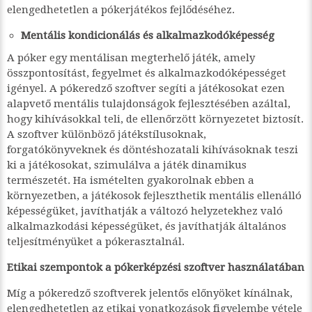
elengedhetetlen a pókerjátékos fejlődéséhez.
Mentális kondicionálás és alkalmazkodóképesség
A póker egy mentálisan megterhelő játék, amely
összpontosítást, fegyelmet és alkalmazkodóképességet
igényel. A pókeredző szoftver segíti a játékosokat ezen
alapvető mentális tulajdonságok fejlesztésében azáltal,
hogy kihívásokkal teli, de ellenőrzött környezetet biztosít.
A szoftver különböző játékstílusoknak,
forgatókönyveknek és döntéshozatali kihívásoknak teszi
ki a játékosokat, szimulálva a játék dinamikus
természetét. Ha ismételten gyakorolnak ebben a
környezetben, a játékosok fejleszthetik mentális ellenálló
képességüket, javíthatják a változó helyzetekhez való
alkalmazkodási képességüket, és javíthatják általános
teljesítményüket a pókerasztalnál.
Etikai szempontok a pókerképzési szoftver használatában
Míg a pókeredző szoftverek jelentős előnyöket kínálnak,
elengedhetetlen az etikai vonatkozások figyelembe vétele