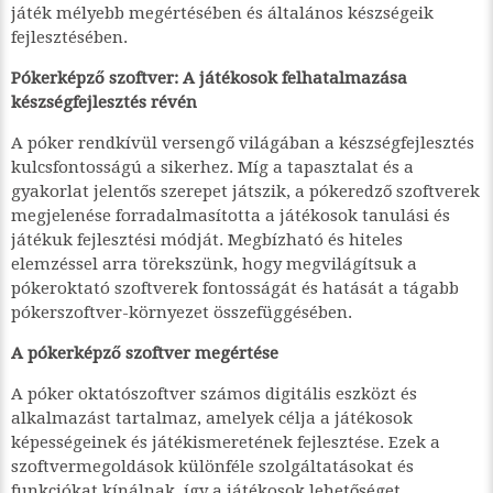
játék mélyebb megértésében és általános készségeik
fejlesztésében.
Pókerképző szoftver: A játékosok felhatalmazása
készségfejlesztés révén
A póker rendkívül versengő világában a készségfejlesztés
kulcsfontosságú a sikerhez. Míg a tapasztalat és a
gyakorlat jelentős szerepet játszik, a pókeredző szoftverek
megjelenése forradalmasította a játékosok tanulási és
játékuk fejlesztési módját. Megbízható és hiteles
elemzéssel arra törekszünk, hogy megvilágítsuk a
pókeroktató szoftverek fontosságát és hatását a tágabb
pókerszoftver-környezet összefüggésében.
A pókerképző szoftver megértése
A póker oktatószoftver számos digitális eszközt és
alkalmazást tartalmaz, amelyek célja a játékosok
képességeinek és játékismeretének fejlesztése. Ezek a
szoftvermegoldások különféle szolgáltatásokat és
funkciókat kínálnak, így a játékosok lehetőséget