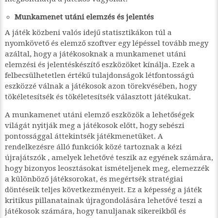
Munkamenet utáni elemzés és jelentés
A játék közbeni valós idejű statisztikákon túl a
nyomkövető és elemző szoftver egy lépéssel tovább megy
azáltal, hogy a játékosoknak a munkamenet utáni
elemzési és jelentéskészítő eszközöket kínálja. Ezek a
felbecsülhetetlen értékű tulajdonságok létfontosságú
eszközzé válnak a játékosok azon törekvésében, hogy
tökéletesítsék és tökéletesítsék választott játékukat.
A munkamenet utáni elemző eszközök a lehetőségek
világát nyitják meg a játékosok előtt, hogy sebészi
pontossággal áttekintsék játékmenetüket. A
rendelkezésre álló funkciók közé tartoznak a kézi
újrajátszók , amelyek lehetővé teszik az egyének számára,
hogy bizonyos leosztásokat ismételjenek meg, elemezzék
a különböző játéksorokat, és megértsék stratégiai
döntéseik teljes következményeit. Ez a képesség a játék
kritikus pillanatainak újragondolására lehetővé teszi a
játékosok számára, hogy tanuljanak sikereikből és