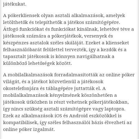
játékukat.
A pókerkliensek olyan asztali alkalmazások, amelyek
letölthetők és telepíthetők a játékos számítógépére.
Átfogó funkciókat és funkciókat kínálnak, lehetővé téve a
játékosok számára a pókerjátékok, versenyek és
készpénzes asztalok széles skáláját. Ezeket a klienseket
felhasználóbarát felülettel tervezték, így a kezdők és a
tapasztalt játékosok is könnyen navigálhatnak a
különböző lehetőségek között.
A mobilalkalmazások forradalmasították az online póker
világát, és a játékot közvetlenül a játékosok
okostelefonjára és táblagépére juttatták el. A
mobilalkalmazások kényelmének köszönhetően a
játékosok útközben is részt vehetnek pókerjátékokban,
így nincs szükség asztali számítógépre vagy laptopra.
Ezek az alkalmazások iOS és Android eszközökkel is
kompatibilisek, így széles felhasználói bázis élvezheti az
online póker izgalmát.