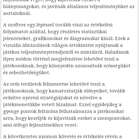
hiányosságokat, és javítsák általános teljesítményüket az
asztaloknál.
A szoftver egy lépéssel tovább viszi az értékelési
folyamatot azáltal, hogy részletes statisztikai
jelentéseket, grafikonokat és diagramokat kínál. Ezek a
vizuális ábrázolások világos áttekintést nyújtanak a
játékos teljesítménytrendjeiről és mintáiról. Haladásuk
ilyen módon történő megjelenítése lehetővé teszi a
játékosoknak, hogy könnyedén azonosítsák erősségüket
és sebezhetőségüket.
Az erős területek felismerése lehetővé teszi a
játékosoknak, hogy kamatoztatják előnyeiket, tovább
erősítve nyerési stratégiájukat és növelve a
játékmenetükbe vetett bizalmat. Ezzel egyidejűleg a
gyenge pontok feltárása felhatalmazza a játékosokat
arra, hogy kezeljék és kijavítsák ezeket a szempontokat,
ami átfogó fejlesztésekhez vezet.
A következetes nyomon követés és értékelés révén a