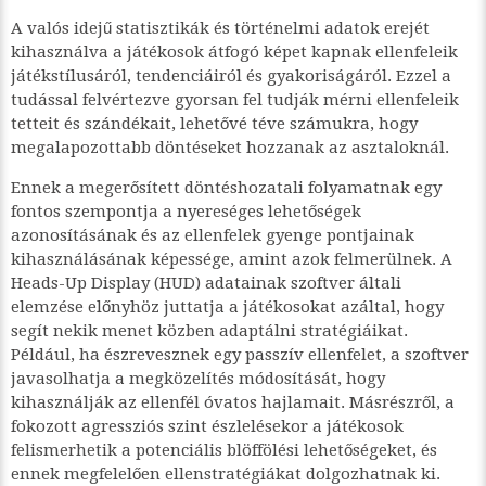
A valós idejű statisztikák és történelmi adatok erejét
kihasználva a játékosok átfogó képet kapnak ellenfeleik
játékstílusáról, tendenciáiról és gyakoriságáról. Ezzel a
tudással felvértezve gyorsan fel tudják mérni ellenfeleik
tetteit és szándékait, lehetővé téve számukra, hogy
megalapozottabb döntéseket hozzanak az asztaloknál.
Ennek a megerősített döntéshozatali folyamatnak egy
fontos szempontja a nyereséges lehetőségek
azonosításának és az ellenfelek gyenge pontjainak
kihasználásának képessége, amint azok felmerülnek. A
Heads-Up Display (HUD) adatainak szoftver általi
elemzése előnyhöz juttatja a játékosokat azáltal, hogy
segít nekik menet közben adaptálni stratégiáikat.
Például, ha észrevesznek egy passzív ellenfelet, a szoftver
javasolhatja a megközelítés módosítását, hogy
kihasználják az ellenfél óvatos hajlamait. Másrészről, a
fokozott agressziós szint észlelésekor a játékosok
felismerhetik a potenciális blöffölési lehetőségeket, és
ennek megfelelően ellenstratégiákat dolgozhatnak ki.