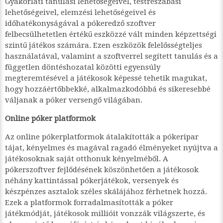
Gyakorlati tanulási lehetőségeivel, testreszabási
lehetőségeivel, elemzési lehetőségeivel és
időhatékonyságával a pókeredző szoftver
felbecsülhetetlen értékű eszközzé vált minden képzettségi
szintű játékos számára. Ezen eszközök felelősségteljes
használatával, valamint a szoftverrel segített tanulás és a
független döntéshozatal közötti egyensúly
megteremtésével a játékosok képessé tehetik magukat,
hogy hozzáértőbbekké, alkalmazkodóbbá és sikeresebbé
váljanak a póker versengő világában.
Online póker platformok
Az online pókerplatformok átalakították a pókeripar
tájat, kényelmes és magával ragadó élményeket nyújtva a
játékosoknak saját otthonuk kényelméből. A
pókerszoftver fejlődésének köszönhetően a játékosok
néhány kattintással pókerjátékok, versenyek és
készpénzes asztalok széles skálájához férhetnek hozzá.
Ezek a platformok forradalmasították a póker
játékmódját, játékosok millióit vonzzák világszerte, és