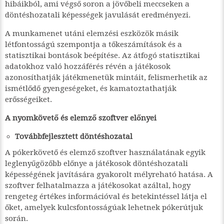
hibáikból, ami végső soron a jövőbeli meccseken a
döntéshozatali képességek javulását eredményezi.
A munkamenet utáni elemzési eszközök másik
létfontosságú szempontja a tőkeszámítások és a
statisztikai bontások beépítése. Az átfogó statisztikai
adatokhoz való hozzáférés révén a játékosok
azonosíthatják játékmenetük mintáit, felismerhetik az
ismétlődő gyengeségeket, és kamatoztathatják
erősségeiket.
A nyomkövető és elemző szoftver előnyei
Továbbfejlesztett döntéshozatal
A pókerkövető és elemző szoftver használatának egyik
leglenyűgözőbb előnye a játékosok döntéshozatali
képességének javítására gyakorolt mélyreható hatása. A
szoftver felhatalmazza a játékosokat azáltal, hogy
rengeteg értékes információval és betekintéssel látja el
őket, amelyek kulcsfontosságúak lehetnek pókerútjuk
során.