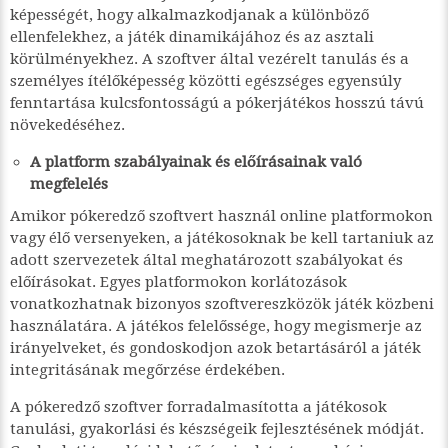
képességét, hogy alkalmazkodjanak a különböző
ellenfelekhez, a játék dinamikájához és az asztali
körülményekhez. A szoftver által vezérelt tanulás és a
személyes ítélőképesség közötti egészséges egyensúly
fenntartása kulcsfontosságú a pókerjátékos hosszú távú
növekedéséhez.
A platform szabályainak és előírásainak való
megfelelés
Amikor pókeredző szoftvert használ online platformokon
vagy élő versenyeken, a játékosoknak be kell tartaniuk az
adott szervezetek által meghatározott szabályokat és
előírásokat. Egyes platformokon korlátozások
vonatkozhatnak bizonyos szoftvereszközök játék közbeni
használatára. A játékos felelőssége, hogy megismerje az
irányelveket, és gondoskodjon azok betartásáról a játék
integritásának megőrzése érdekében.
A pókeredző szoftver forradalmasította a játékosok
tanulási, gyakorlási és készségeik fejlesztésének módját.