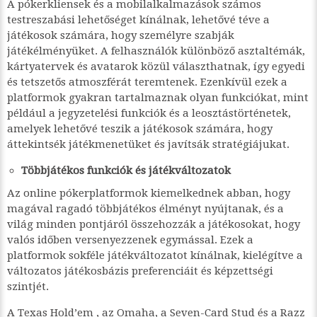
A pókerkliensek és a mobilalkalmazások számos
testreszabási lehetőséget kínálnak, lehetővé téve a
játékosok számára, hogy személyre szabják
játékélményüket. A felhasználók különböző asztaltémák,
kártyatervek és avatarok közül választhatnak, így egyedi
és tetszetős atmoszférát teremtenek. Ezenkívül ezek a
platformok gyakran tartalmaznak olyan funkciókat, mint
például a jegyzetelési funkciók és a leosztástörténetek,
amelyek lehetővé teszik a játékosok számára, hogy
áttekintsék játékmenetüket és javítsák stratégiájukat.
Többjátékos funkciók és játékváltozatok
Az online pókerplatformok kiemelkednek abban, hogy
magával ragadó többjátékos élményt nyújtanak, és a
világ minden pontjáról összehozzák a játékosokat, hogy
valós időben versenyezzenek egymással. Ezek a
platformok sokféle játékváltozatot kínálnak, kielégítve a
változatos játékosbázis preferenciáit és képzettségi
szintjét.
A Texas Hold’em , az Omaha, a Seven-Card Stud és a Razz