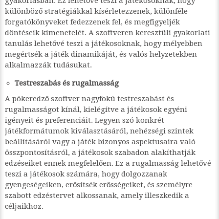
gyakorlásban. Ez lehetővé teszi a játékosoknak, hogy
különböző stratégiákkal kísérletezzenek, különféle
forgatókönyveket fedezzenek fel, és megfigyeljék
döntéseik kimenetelét. A szoftveren keresztüli gyakorlati
tanulás lehetővé teszi a játékosoknak, hogy mélyebben
megértsék a játék dinamikáját, és valós helyzetekben
alkalmazzák tudásukat.
Testreszabás és rugalmasság
A pókeredző szoftver nagyfokú testreszabást és
rugalmasságot kínál, kielégítve a játékosok egyéni
igényeit és preferenciáit. Legyen szó konkrét
játékformátumok kiválasztásáról, nehézségi szintek
beállításáról vagy a játék bizonyos aspektusaira való
összpontosításról, a játékosok szabadon alakíthatják
edzéseiket ennek megfelelően. Ez a rugalmasság lehetővé
teszi a játékosok számára, hogy dolgozzanak
gyengeségeiken, erősítsék erősségeiket, és személyre
szabott edzéstervet alkossanak, amely illeszkedik a
céljaikhoz.