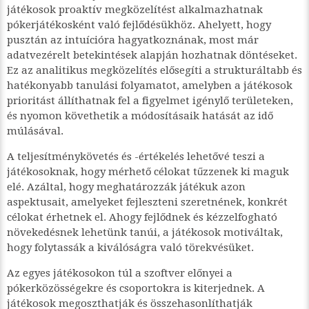
játékosok proaktív megközelítést alkalmazhatnak
pókerjátékosként való fejlődésükhöz. Ahelyett, hogy
pusztán az intuícióra hagyatkoznának, most már
adatvezérelt betekintések alapján hozhatnak döntéseket.
Ez az analitikus megközelítés elősegíti a strukturáltabb és
hatékonyabb tanulási folyamatot, amelyben a játékosok
prioritást állíthatnak fel a figyelmet igénylő területeken,
és nyomon követhetik a módosításaik hatását az idő
múlásával.
A teljesítménykövetés és -értékelés lehetővé teszi a
játékosoknak, hogy mérhető célokat tűzzenek ki maguk
elé. Azáltal, hogy meghatározzák játékuk azon
aspektusait, amelyeket fejleszteni szeretnének, konkrét
célokat érhetnek el. Ahogy fejlődnek és kézzelfogható
növekedésnek lehetünk tanúi, a játékosok motiváltak,
hogy folytassák a kiválóságra való törekvésüket.
Az egyes játékosokon túl a szoftver előnyei a
pókerközösségekre és csoportokra is kiterjednek. A
játékosok megoszthatják és összehasonlíthatják