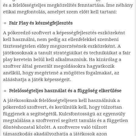
és a felelősségteljes megközelítés fenntartása. Íme néhány
etikai megfontolás, amelyet szem előtt kell tartani:
Fair Play és készségfejlesztés
A pókeredző szoftvert a képességfejlesztés eszközeként
kell használni, nem pedig az ellenfelekkel szembeni
tisztességtelen előny megszerzésének eszközeként. A
játékosoknak a tanult stratégiáikat és technikáikat a fair
play keretein belül kell alkalmazniuk. Ha kizárólag a
szoftver által generált megoldásokra hagyatkozik
anélkül, hogy megértené a mögöttes fogalmakat, az
alááshatja a játék képességeit.
Felelősségteljes használat és a függőség elkerülése
A játékosoknak felelősségteljesen kell használniuk a
pókeredző szoftvert, és kerülniük kell, hogy túlzottan
függjenek a segítségétől. Kulcsfontosságú az egyensúly
megtalálása a szoftverrel segített tanulás és a független
döntéshozatal között. A szoftverre való túlzott
támaszkodás akadályozhatja a játékosok azon