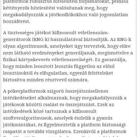
platformok robusztus hitelesítési folyamatokat, például
kéttényezős hitelesítést valósítanak meg, hogy
megakadályozzák a játékosfiókokhoz való jogosulatlan
hozzáférést.
A tisztességes játékot kifinomult véletlenszám-
generátorok (RNG-k) használatával biztosítják. Az RNG-k
olyan algoritmusok, amelyeket úgy terveztek, hogy előre
nem látható eredményeket generáljanak, megismételve a
fizikai kártyakeverés véletlenszerűségét. Ez garantálja,
hogy minden leosztott leosztás független az előző
leosztásoktól és elfogulatlan, egyenlő feltételeket
biztosítva minden résztvevő számára.
A pókerplatformok szigorú összejátszásellenes
intézkedéseket alkalmaznak, hogy megakadályozzák a
játékosok közötti csalást és összejátszást. Ezek az
intézkedések közé tartoznak a kifinomult
szoftveralgoritmusok, amelyek észlelik a gyanús
játékmintákat, és figyelmeztetik a platform biztonsági
csapatát a további vizsgálatra. Ezenkívül a platformok