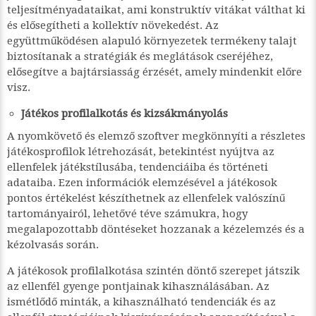
teljesítményadataikat, ami konstruktív vitákat válthat ki
és elősegítheti a kollektív növekedést. Az
együttműködésen alapuló környezetek termékeny talajt
biztosítanak a stratégiák és meglátások cseréjéhez,
elősegítve a bajtársiasság érzését, amely mindenkit előre
visz.
Játékos profilalkotás és kizsákmányolás
A nyomkövető és elemző szoftver megkönnyíti a részletes
játékosprofilok létrehozását, betekintést nyújtva az
ellenfelek játékstílusába, tendenciáiba és történeti
adataiba. Ezen információk elemzésével a játékosok
pontos értékelést készíthetnek az ellenfelek valószínű
tartományairól, lehetővé téve számukra, hogy
megalapozottabb döntéseket hozzanak a kézelemzés és a
kézolvasás során.
A játékosok profilalkotása szintén döntő szerepet játszik
az ellenfél gyenge pontjainak kihasználásában. Az
ismétlődő minták, a kihasználható tendenciák és az