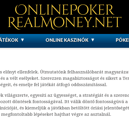
JÁTÉKOK
ONLINE KASZINÓK
PÓKE
PÓKER ESÉLYEK
és előnyt ellenfelek. Útmutatónk felhasználóbarát magyarázat
t és a vélt esélyeket. Szerezzen magabiztosságot és sikert a
geit, és emelje fel játékát átfogó oddsszámítással.
 világszerte, egyesíti az ügyességet, a stratégiát és a szeren
zott döntések fontosságával. Itt válik döntő fontosságúvá a
ícióját, és kiemeljük a játékban betöltött óriási jelentőség
 megfontoltabb lépéseket hajthat végre az asztalnál.