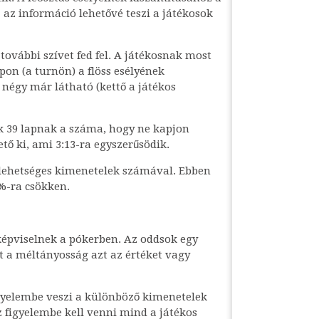
 az információ lehetővé teszi a játékosok
 további szívet fed fel. A játékosnak most
pon (a turnön) a flöss esélyének
négy már látható (kettő a játékos
k 39 lapnak a száma, hogy ne kapjon
tő ki, ami 3:13-ra egyszerűsödik.
 lehetséges kimenetelek számával. Ebben
1%-ra csökken.
képviselnek a pókerben. Az oddsok egy
 a méltányosság azt az értéket vagy
Figyelembe veszi a különböző kimenetelek
z figyelembe kell venni mind a játékos