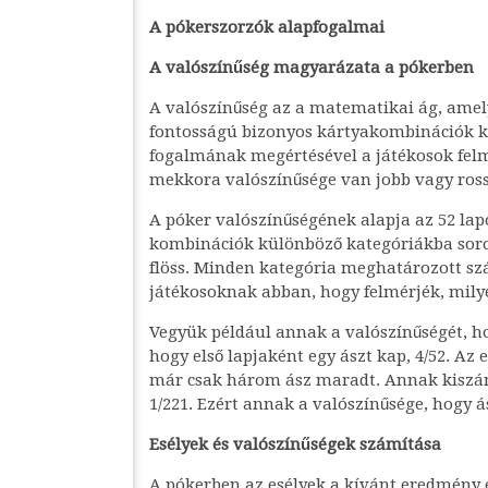
A pókerszorzók alapfogalmai
A valószínűség magyarázata a pókerben
A valószínűség az a matematikai ág, amel
fontosságú bizonyos kártyakombinációk k
fogalmának megértésével a játékosok felm
mekkora valószínűsége van jobb vagy ros
A póker valószínűségének alapja az 52 lapo
kombinációk különböző kategóriákba sorolha
flöss. Minden kategória meghatározott sz
játékosoknak abban, hogy felmérjék, milye
Vegyük például annak a valószínűségét, ho
hogy első lapjaként egy ászt kap, 4/52. A
már csak három ász maradt. Annak kiszámít
1/221. Ezért annak a valószínűsége, hogy á
Esélyek és valószínűségek számítása
A pókerben az esélyek a kívánt eredmény é