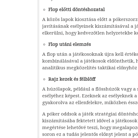
Flop előtti döntéshozatal
A közös lapok kiosztása előtt a pókerszor
javításának esélyeinek kiszámításával a 
elkerülni, hogy kedvezőtlen helyzetekbe k
Flop utáni elemzés
A flop után a játékosoknak újra kell érték
kombinálásával a játékosok eldönthetik, ho
analitikus megközelítés taktikai előnyhöz
Rajz kezek és félblöff
A húzólapok, például a flösshúzók vagy a 
esélyéhez képest. Ezeknek az esélyeknek a 
gyakorolva az ellenfelekre, miközben éssz
A póker oddsok a játék stratégiai döntés
kiszámításába fektetett idővel a játékos
megértése lehetővé teszi, hogy megalapozot
soron ez a tudás jelentős előnyt jelent a pó