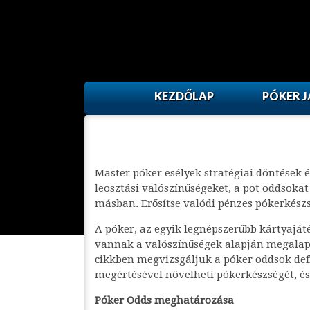
KEZDŐLAP
PÓKER 
Master póker esélyek stratégiai döntések 
leosztási valószínűségeket, a pot oddsoka
másban. Erősítse valódi pénzes pókerkészsé
A póker, az egyik legnépszerűbb kártyajáték
vannak a valószínűségek alapján megalapo
cikkben megvizsgáljuk a póker oddsok defin
megértésével növelheti pókerkészségét, és
Póker Odds meghatározása