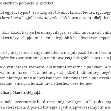
re elérhető potenciális kezeket.
ol egy királypárt, és a flop két további királyt fed fel, így né
 keze lesz a legjobb kéz. Következésképpen a saját tőkéjük 
öbb közös kártya kerül napvilágra, és több információ válik 
 játékos négyes lapjai már nem a legjobb kéz. Következésképpen
önbség megértése elengedhetetlen a megalapozott döntések 
ére összpontosítanak, a méltányosság átfogóbb képet ad a já
 olyan játékos számára, aki kitűnni szeretne a játékban. A 
, valamint az odds és a méltányosság közötti különbség megé
zen alapfogalmak alapos ismerete lehetővé teszi a játékosok
ozzanak, amelyek hosszú távú sikerhez vezethetnek.
avítsa pókerstratégiáját
sorsolás szerencséje határozza meg. Az ügyes játékosok megé
ek elérésében. A pókerstratégia egyik alapvető szempontja a f