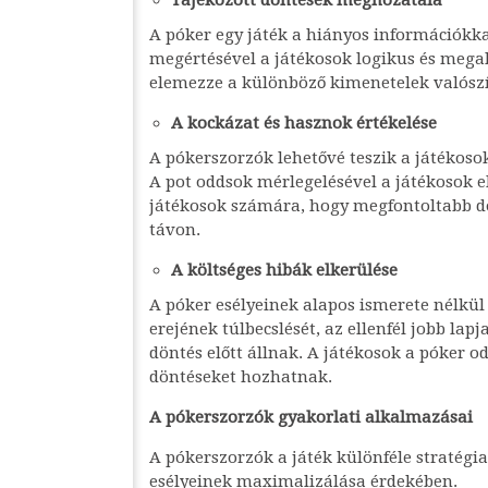
Tájékozott döntések meghozatala
A póker egy játék a hiányos információkka
megértésével a játékosok logikus és megal
elemezze a különböző kimenetelek valószín
A kockázat és hasznok értékelése
A pókerszorzók lehetővé teszik a játékosok
A pot oddsok mérlegelésével a játékosok el
játékosok számára, hogy megfontoltabb dö
távon.
A költséges hibák elkerülése
A póker esélyeinek alapos ismerete nélkül
erejének túlbecslését, az ellenfél jobb la
döntés előtt állnak. A játékosok a póker 
döntéseket hozhatnak.
A pókerszorzók gyakorlati alkalmazásai
A pókerszorzók a játék különféle stratégi
esélyeinek maximalizálása érdekében.