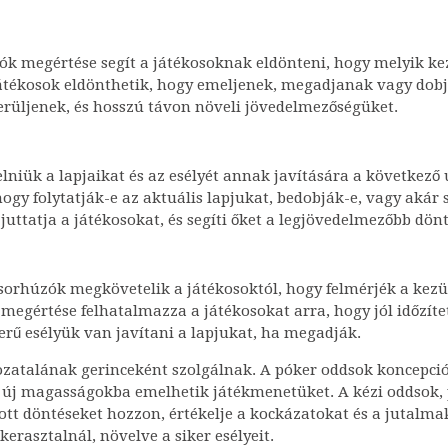
zók megértése segít a játékosoknak eldönteni, hogy melyik ke
játékosok eldönthetik, hogy emeljenek, megadjanak vagy dobj
erüljenek, és hosszú távon növeli jövedelmezőségüket.
elniük a lapjaikat és az esélyét annak javítására a következő
gy folytatják-e az aktuális lapjukat, bedobják-e, vagy akár s
 juttatja a játékosokat, és segíti őket a legjövedelmezőbb d
sorhúzók megkövetelik a játékosoktól, hogy felmérjék a kezük
megértése felhatalmazza a játékosokat arra, hogy jól időzíte
erű esélyük van javítani a lapjukat, ha megadják.
hozatalának gerinceként szolgálnak. A póker oddsok koncepci
ok új magasságokba emelhetik játékmenetüket. A kézi oddsok,
t döntéseket hozzon, értékelje a kockázatokat és a jutalmaka
kerasztalnál, növelve a siker esélyeit.