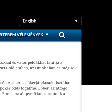
English
RTEREM VÉLEMÉNYEK
okkal és valós példákkal tanítja a
 Texas Hold’emben, az Omahában és még sok
csét. A sikeres pókerjátékosok tisztában
 póker odds fogalma. Ebben az átfogó
ét. Ennek az alapvető koncepciónak a