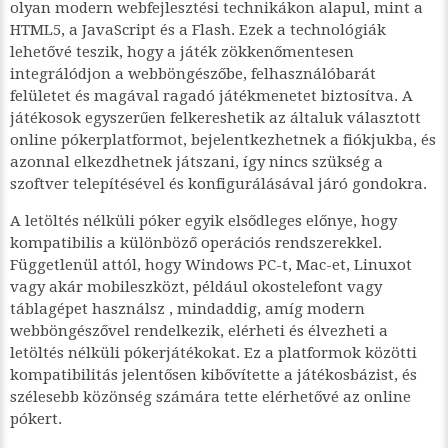
olyan modern webfejlesztési technikákon alapul, mint a
HTML5, a JavaScript és a Flash. Ezek a technológiák
lehetővé teszik, hogy a játék zökkenőmentesen
integrálódjon a webböngészőbe, felhasználóbarát
felületet és magával ragadó játékmenetet biztosítva. A
játékosok egyszerűen felkereshetik az általuk választott
online pókerplatformot, bejelentkezhetnek a fiókjukba, és
azonnal elkezdhetnek játszani, így nincs szükség a
szoftver telepítésével és konfigurálásával járó gondokra.
A letöltés nélküli póker egyik elsődleges előnye, hogy
kompatibilis a különböző operációs rendszerekkel.
Függetlenül attól, hogy Windows PC-t, Mac-et, Linuxot
vagy akár mobileszközt, például okostelefont vagy
táblagépet használsz , mindaddig, amíg modern
webböngészővel rendelkezik, elérheti és élvezheti a
letöltés nélküli pókerjátékokat. Ez a platformok közötti
kompatibilitás jelentősen kibővítette a játékosbázist, és
szélesebb közönség számára tette elérhetővé az online
pókert.