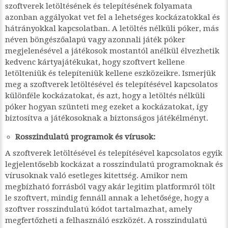
szoftverek letöltésének és telepítésének folyamata
azonban aggályokat vet fel a lehetséges kockázatokkal és
hátrányokkal kapcsolatban. A letöltés nélküli póker, más
néven böngészőalapú vagy azonnali játék póker
megjelenésével a játékosok mostantól anélkül élvezhetik
kedvenc kártyajátékukat, hogy szoftvert kellene
letölteniük és telepíteniük kellene eszközeikre. Ismerjük
meg a szoftverek letöltésével és telepítésével kapcsolatos
különféle kockázatokat, és azt, hogy a letöltés nélküli
póker hogyan szünteti meg ezeket a kockázatokat, így
biztosítva a játékosoknak a biztonságos játékélményt.
Rosszindulatú programok és vírusok:
A szoftverek letöltésével és telepítésével kapcsolatos egyik
legjelentősebb kockázat a rosszindulatú programoknak és
vírusoknak való esetleges kitettség. Amikor nem
megbízható forrásból vagy akár legitim platformról tölt
le szoftvert, mindig fennáll annak a lehetősége, hogy a
szoftver rosszindulatú kódot tartalmazhat, amely
megfertőzheti a felhasználó eszközét. A rosszindulatú