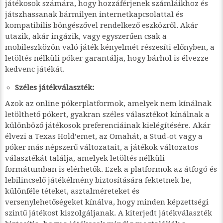
játékosok számára, hogy hozzáférjenek számláikhoz és
játszhassanak bármilyen internetkapcsolattal és
kompatibilis böngészővel rendelkező eszközről. Akár
utazik, akár ingázik, vagy egyszerűen csak a
mobileszközön való játék kényelmét részesíti előnyben, a
letöltés nélküli póker garantálja, hogy bárhol is élvezze
kedvenc játékát.
Széles játékválaszték:
Azok az online pókerplatformok, amelyek nem kínálnak
letölthető pókert, gyakran széles választékot kínálnak a
különböző játékosok preferenciáinak kielégítésére. Akár
élvezi a Texas Hold’emet, az Omahát, a Stud-ot vagy a
póker más népszerű változatait, a játékok változatos
választékát találja, amelyek letöltés nélküli
formátumban is elérhetők. Ezek a platformok az átfogó és
lebilincselő játékélmény biztosítására fektetnek be,
különféle téteket, asztalméreteket és
versenylehetőségeket kínálva, hogy minden képzettségi
szintű játékost kiszolgáljanak. A kiterjedt játékválaszték