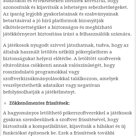
auditokon és értékeléseken mennek keresztül, hogy
azonosítsák és kijavítsák a lehetséges sebezhetőségeket.
Az iparág legjobb gyakorlatainak és szabványainak
betartásával a jó hírű platformok bizonyítják
elkötelezettségüket a biztonságos és megbízható
játékkörnyezet biztosítása iránt a felhasználóik számára.
A játékosok nyugodt szívvel játszhatnak, tudva, hogy az
általuk használt letöltés nélküli pókerplatform a
biztonságukat helyezi előtérbe. A letöltött szoftverek
eltávolítása csökkenti annak valószínűségét, hogy
rosszindulatú programokkal vagy
szoftverkizsákmányolásokkal találkozzon, amelyek
veszélyeztethetik adataikat vagy negatívan
befolyásolhatják a játékélményt.
Zökkenőmentes frissítések:
A hagyományos letölthető pókerszoftverekkel a játékosok
gyakran szembesülnek a szoftver frissítésével, hogy
biztosítsák a kompatibilitást, kijavítsák a hibákat és új
funkciókat építsenek be. Ezek a frissítések további