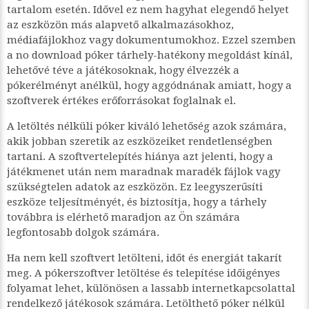
tartalom esetén. Idővel ez nem hagyhat elegendő helyet
az eszközön más alapvető alkalmazásokhoz,
médiafájlokhoz vagy dokumentumokhoz. Ezzel szemben
a no download póker tárhely-hatékony megoldást kínál,
lehetővé téve a játékosoknak, hogy élvezzék a
pókerélményt anélkül, hogy aggódnának amiatt, hogy a
szoftverek értékes erőforrásokat foglalnak el.
A letöltés nélküli póker kiváló lehetőség azok számára,
akik jobban szeretik az eszközeiket rendetlenségben
tartani. A szoftvertelepítés hiánya azt jelenti, hogy a
játékmenet után nem maradnak maradék fájlok vagy
szükségtelen adatok az eszközön. Ez leegyszerűsíti
eszköze teljesítményét, és biztosítja, hogy a tárhely
továbbra is elérhető maradjon az Ön számára
legfontosabb dolgok számára.
Ha nem kell szoftvert letölteni, időt és energiát takarít
meg. A pókerszoftver letöltése és telepítése időigényes
folyamat lehet, különösen a lassabb internetkapcsolattal
rendelkező játékosok számára. Letölthető póker nélkül