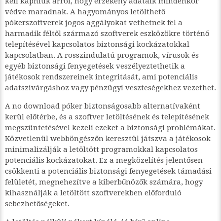
kell kapniuk arról, hogy érzékeny adataik mindenkor
védve maradnak. A hagyományos letölthető
pókerszoftverek jogos aggályokat vethetnek fel a
harmadik féltől származó szoftverek eszközökre történő
telepítésével kapcsolatos biztonsági kockázatokkal
kapcsolatban. A rosszindulatú programok, vírusok és
egyéb biztonsági fenyegetések veszélyeztethetik a
játékosok rendszereinek integritását, ami potenciális
adatszivárgáshoz vagy pénzügyi veszteségekhez vezethet.
A no download póker biztonságosabb alternatívaként
kerül előtérbe, és a szoftver letöltésének és telepítésének
megszüntetésével kezeli ezeket a biztonsági problémákat.
Közvetlenül webböngészőn keresztül játszva a játékosok
minimalizálják a letöltött programokkal kapcsolatos
potenciális kockázatokat. Ez a megközelítés jelentősen
csökkenti a potenciális biztonsági fenyegetések támadási
felületét, megnehezítve a kiberbűnözők számára, hogy
kihasználják a letöltött szoftverekben előforduló
sebezhetőségeket.