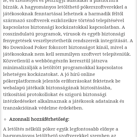
le, és személyes és pénzügyi adataikat a platformra
bízzák. A hagyományos letölthető pókerszoftverekkel a
játékosoknak fenntartásai lehetnek a harmadik féltől
származó szoftverek eszközeikre történő telepítésével
kapcsolatos biztonsági kockázatokkal kapcsolatban. A
rosszindulatú programok, vírusok és egyéb biztonsági
fenyegetések veszélyeztethetik rendszereik integritását. A
No Download Poker fokozott biztonságot kínál, mivel a
játékosoknak nem kell semmilyen szoftvert telepíteniük.
Közvetlenül a webböngészőn keresztül játszva
minimalizálják a letöltött programokkal kapcsolatos
lehetséges kockázatokat. A jó hírű online
pókerplatformok jelentős erőforrásokat fektetnek be
webalapú játékaik biztonságának biztosításába,
titkosítási protokollokat és szigorú biztonsági
intézkedéseket alkalmaznak a játékosok adatainak és
tranzakcióinak védelme érdekében.
Azonnali hozzáférhetőség:
A letöltés nélküli póker egyik legfontosabb előnye a
hagyományos letölthető szoftverekkel szemben az