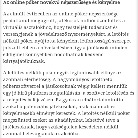
Az online póker növekvő népszerűsége és kényelme
Az elmúlt évtizedben az online póker népszerűsége
példátlanul megugrott, játékosok milliói özönlöttek a
virtuális asztalokhoz, hogy teszteljék tudásukat és
versengjenek a jövedelmező nyereményekért. A letöltés
nélküli póker nyújtotta kényelem létfontosságú szerepet
játszott ebben a növekedésben, így a játékosok minden
eddiginél könnyebben hódolhatnak kedvenc
kártyajátékuknak.
A letöltés nélküli póker egyik legfontosabb előnye az
azonnali elérhetőség. A hagyományos letölthető
pókerszoftverrel a játékosoknak végig kellett menniük
egy jó hírű platform megtalálásán, a szoftver letöltésén és
a telepítés befejezésén. Ez gyakran elbátortalanította
azokat a potenciális játékosokat, akik azonnali és
kényelmesebb élményt kerestek. A letöltés nélküli póker
megszünteti ezeket az akadályokat, lehetővé téve a
játékosoknak, hogy szükségtelen késedelem nélkül
azonnal belevágjanak az akcióba.