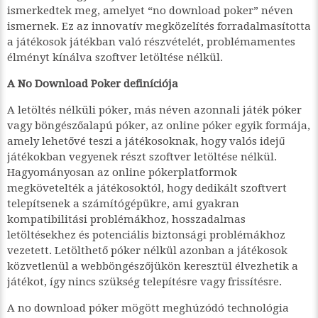
ismerkedtek meg, amelyet “no download poker” néven
ismernek. Ez az innovatív megközelítés forradalmasította
a játékosok játékban való részvételét, problémamentes
élményt kínálva szoftver letöltése nélkül.
A No Download Poker definíciója
A letöltés nélküli póker, más néven azonnali játék póker
vagy böngészőalapú póker, az online póker egyik formája,
amely lehetővé teszi a játékosoknak, hogy valós idejű
játékokban vegyenek részt szoftver letöltése nélkül.
Hagyományosan az online pókerplatformok
megkövetelték a játékosoktól, hogy dedikált szoftvert
telepítsenek a számítógépükre, ami gyakran
kompatibilitási problémákhoz, hosszadalmas
letöltésekhez és potenciális biztonsági problémákhoz
vezetett. Letölthető póker nélkül azonban a játékosok
közvetlenül a webböngészőjükön keresztül élvezhetik a
játékot, így nincs szükség telepítésre vagy frissítésre.
A no download póker mögött meghúzódó technológia