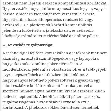
azonban nem lépi túl ezeket a kompatibilitási korlátokat.
Úgy tervezték, hogy platform-agnosztikus legyen, vagyis
bármely modern webböngészőn keresztül elérhető,
függetlenül a használt operációs rendszertől vagy
eszköztől. Ez a platformok közötti kompatibilitás
jelentősen kibővítette a játékosbázist, és szélesebb
közönség számára tette elérhetőbbé az online pókert.
Az eszköz rugalmassága:
A technológiai fejlődés korszakában a játékosok már nem
kizárólag az asztali számítógépekre vagy laptopokra
hagyatkoznak az online póker elérésében. A
mobileszközök, például az okostelefonok és a táblagépek
egyre népszerűbbek az útközbeni játékokhoz. A
hagyományos letölthető pókerszoftverek gyakran egy
adott eszközre korlátozták a játékosokat, mivel a
szoftvert minden egyes használni kívánt eszközre külön
kellett telepíteniük. A letöltés nélküli póker az eszköz
rugalmasságának biztosításával orvosolja ezt a
korlátozást. A játékosok zökkenőmentesen férhetnek