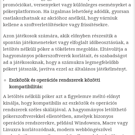
promóciókat, versenyeket vagy különleges eseményeket a
pókerplatformon. Ha izgalmas lehetőség adódik, gyorsan
csatlakozhatnak az akcióhoz anélkül, hogy várniuk
kellene a szoftverletöltésekre vagy frissítésekre.
Azon játékosok számára, akik előnyben részesítik a
spontán játékmeneteket vagy elfoglalt időbeosztásúak, a
letöltés nélküli póker a tökéletes megoldás. Eltávolítja a
hagyományos pókerszoftverek korlátait, és szabadságot
ad a játékosoknak, hogy a számukra legmegfelelőbb
pókert játsszák, javítva ezzel az általános játékélményt.
Eszközök és operációs rendszerek közötti
kompatibilitás:
A letöltés nélküli póker azt a figyelemre méltó előnyt
kínálja, hogy kompatibilis az eszközök és operációs
rendszerek széles skálájával. A hagyományos letölthető
pókerszoftverekkel ellentétben, amelyek bizonyos
operációs rendszerekre, például Windowsra, Macre vagy
Linuxra korlátozódnak, modern webböngészővel