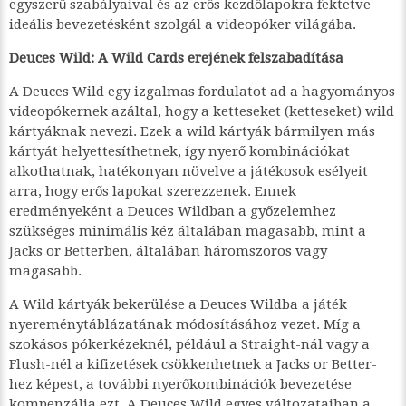
egyszerű szabályaival és az erős kezdőlapokra fektetve
ideális bevezetésként szolgál a videopóker világába.
Deuces Wild: A Wild Cards erejének felszabadítása
A Deuces Wild egy izgalmas fordulatot ad a hagyományos
videopókernek azáltal, hogy a ketteseket (ketteseket) wild
kártyáknak nevezi. Ezek a wild kártyák bármilyen más
kártyát helyettesíthetnek, így nyerő kombinációkat
alkothatnak, hatékonyan növelve a játékosok esélyeit
arra, hogy erős lapokat szerezzenek. Ennek
eredményeként a Deuces Wildban a győzelemhez
szükséges minimális kéz általában magasabb, mint a
Jacks or Betterben, általában háromszoros vagy
magasabb.
A Wild kártyák bekerülése a Deuces Wildba a játék
nyereménytáblázatának módosításához vezet. Míg a
szokásos pókerkézeknél, például a Straight-nál vagy a
Flush-nél a kifizetések csökkenhetnek a Jacks or Better-
hez képest, a további nyerőkombinációk bevezetése
kompenzálja ezt. A Deuces Wild egyes változataiban a