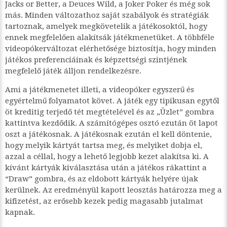
Jacks or Better, a Deuces Wild, a Joker Poker és még sok
más. Minden változathoz saját szabályok és stratégiák
tartoznak, amelyek megkövetelik a játékosoktól, hogy
ennek megfelelően alakítsák játékmenetüket. A többféle
videopókerváltozat elérhetősége biztosítja, hogy minden
játékos preferenciáinak és képzettségi szintjének
megfelelő játék álljon rendelkezésre.
Ami a játékmenetet illeti, a videopóker egyszerű és
egyértelmű folyamatot követ. A játék egy tipikusan egytől
öt kreditig terjedő tét megtételével és az „Üzlet” gombra
kattintva kezdődik. A számítógépes osztó ezután öt lapot
oszt a játékosnak. A játékosnak ezután el kell döntenie,
hogy melyik kártyát tartsa meg, és melyiket dobja el,
azzal a céllal, hogy a lehető legjobb kezet alakítsa ki. A
kívánt kártyák kiválasztása után a játékos rákattint a
“Draw” gombra, és az eldobott kártyák helyére újak
kerülnek. Az eredményül kapott leosztás határozza meg a
kifizetést, az erősebb kezek pedig magasabb jutalmat
kapnak.