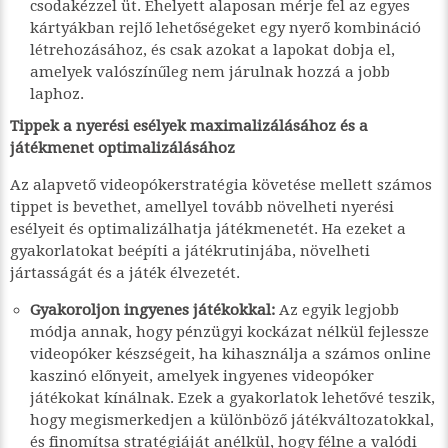
csodakézzel üt. Ehelyett alaposan mérje fel az egyes
kártyákban rejlő lehetőségeket egy nyerő kombináció
létrehozásához, és csak azokat a lapokat dobja el,
amelyek valószínűleg nem járulnak hozzá a jobb
laphoz.
Tippek a nyerési esélyek maximalizálásához és a
játékmenet optimalizálásához
Az alapvető videopókerstratégia követése mellett számos
tippet is bevethet, amellyel tovább növelheti nyerési
esélyeit és optimalizálhatja játékmenetét. Ha ezeket a
gyakorlatokat beépíti a játékrutinjába, növelheti
jártasságát és a játék élvezetét.
Gyakoroljon ingyenes játékokkal:
Az egyik legjobb
módja annak, hogy pénzügyi kockázat nélkül fejlessze
videopóker készségeit, ha kihasználja a számos online
kaszinó előnyeit, amelyek ingyenes videopóker
játékokat kínálnak. Ezek a gyakorlatok lehetővé teszik,
hogy megismerkedjen a különböző játékváltozatokkal,
és finomítsa stratégiáját anélkül, hogy félne a valódi