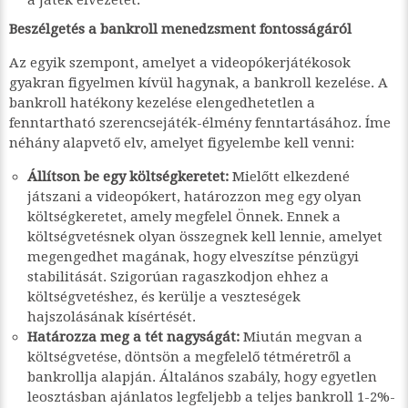
a játék élvezetét.
Beszélgetés a bankroll menedzsment fontosságáról
Az egyik szempont, amelyet a videopókerjátékosok
gyakran figyelmen kívül hagynak, a bankroll kezelése. A
bankroll hatékony kezelése elengedhetetlen a
fenntartható szerencsejáték-élmény fenntartásához. Íme
néhány alapvető elv, amelyet figyelembe kell venni:
Állítson be egy költségkeretet:
Mielőtt elkezdené
játszani a videopókert, határozzon meg egy olyan
költségkeretet, amely megfelel Önnek. Ennek a
költségvetésnek olyan összegnek kell lennie, amelyet
megengedhet magának, hogy elveszítse pénzügyi
stabilitását. Szigorúan ragaszkodjon ehhez a
költségvetéshez, és kerülje a veszteségek
hajszolásának kísértését.
Határozza meg a tét nagyságát:
Miután megvan a
költségvetése, döntsön a megfelelő tétméretről a
bankrollja alapján. Általános szabály, hogy egyetlen
leosztásban ajánlatos legfeljebb a teljes bankroll 1-2%-