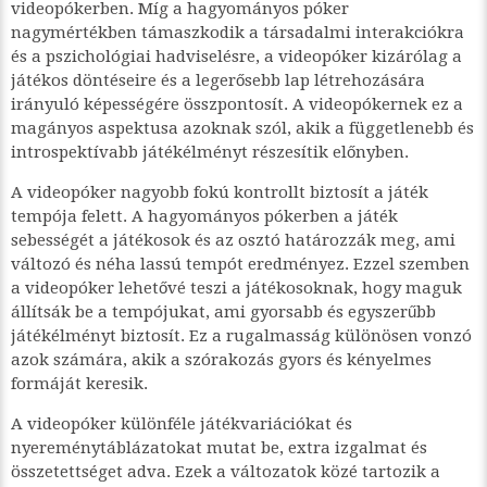
videopókerben. Míg a hagyományos póker
nagymértékben támaszkodik a társadalmi interakciókra
és a pszichológiai hadviselésre, a videopóker kizárólag a
játékos döntéseire és a legerősebb lap létrehozására
irányuló képességére összpontosít. A videopókernek ez a
magányos aspektusa azoknak szól, akik a függetlenebb és
introspektívabb játékélményt részesítik előnyben.
A videopóker nagyobb fokú kontrollt biztosít a játék
tempója felett. A hagyományos pókerben a játék
sebességét a játékosok és az osztó határozzák meg, ami
változó és néha lassú tempót eredményez. Ezzel szemben
a videopóker lehetővé teszi a játékosoknak, hogy maguk
állítsák be a tempójukat, ami gyorsabb és egyszerűbb
játékélményt biztosít. Ez a rugalmasság különösen vonzó
azok számára, akik a szórakozás gyors és kényelmes
formáját keresik.
A videopóker különféle játékvariációkat és
nyereménytáblázatokat mutat be, extra izgalmat és
összetettséget adva. Ezek a változatok közé tartozik a