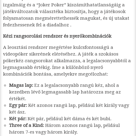
izgalmáig és a “Joker Poker” kiszámíthatatlanságáig a
játékváltozatok választéka biztosítja, hogy a játékosok
folyamatosan megmérettethessék magukat, és új utakat
fedezhessenek fel a diadalhoz .
Kézi rangsorolási rendszer és nyerőkombinációk
A leosztási rendszer megértése kulcsfontosságú a
videopóker sikerének eléréséhez. A játék a szokásos
pókerkéz-rangsorokat alkalmazza, a legalacsonyabbtól a
legmagasabb értékig. Íme a különböző nyerő
kombinációk bontása, amelyekre megcélozhat:
Magas lap:
Ez a legalacsonyabb rangú kéz, ahol a
kezedben lévő legmagasabb lap határozza meg az
értékét.
Egy pár:
Két azonos rangú lap, például két király vagy
két ász.
Két pár:
Két pár, például két dáma és két bubi.
Three of a Kind:
Három azonos rangú lap, például
három 7-es vagy három király.