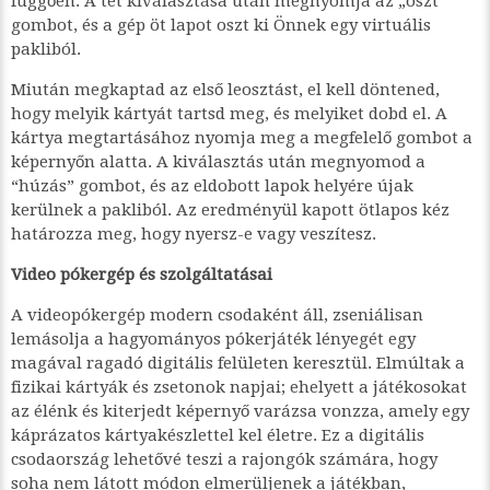
függően. A tét kiválasztása után megnyomja az „oszt”
gombot, és a gép öt lapot oszt ki Önnek egy virtuális
pakliból.
Miután megkaptad az első leosztást, el kell döntened,
hogy melyik kártyát tartsd meg, és melyiket dobd el. A
kártya megtartásához nyomja meg a megfelelő gombot a
képernyőn alatta. A kiválasztás után megnyomod a
“húzás” gombot, és az eldobott lapok helyére újak
kerülnek a pakliból. Az eredményül kapott ötlapos kéz
határozza meg, hogy nyersz-e vagy veszítesz.
Video pókergép és szolgáltatásai
A videopókergép modern csodaként áll, zseniálisan
lemásolja a hagyományos pókerjáték lényegét egy
magával ragadó digitális felületen keresztül. Elmúltak a
fizikai kártyák és zsetonok napjai; ehelyett a játékosokat
az élénk és kiterjedt képernyő varázsa vonzza, amely egy
káprázatos kártyakészlettel kel életre. Ez a digitális
csodaország lehetővé teszi a rajongók számára, hogy
soha nem látott módon elmerüljenek a játékban,