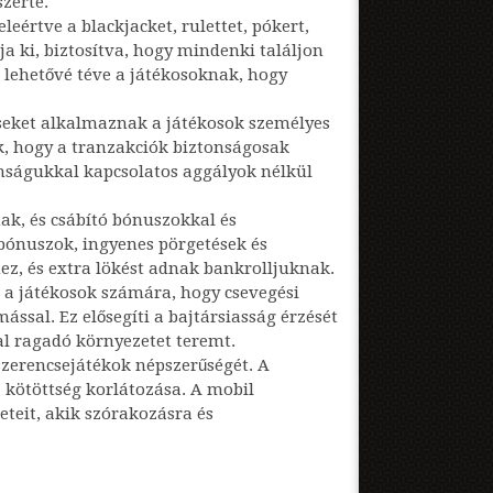
zerte.
leértve a blackjacket, rulettet, pókert,
ja ki, biztosítva, hogy mindenki találjon
 lehetővé téve a játékosoknak, hogy
seket alkalmaznak a játékosok személyes
ák, hogy a tranzakciók biztonságosak
onságukkal kapcsolatos aggályok nélkül
ak, és csábító bónuszokkal és
bónuszok, ingyenes pörgetések és
z, és extra lökést adnak bankrolljuknak.
e a játékosok számára, hogy csevegési
sal. Ez elősegíti a bajtársiasság érzését
al ragadó környezetet teremt.
szerencsejátékok népszerűségét. A
 kötöttség korlátozása. A mobil
eteit, akik szórakozásra és