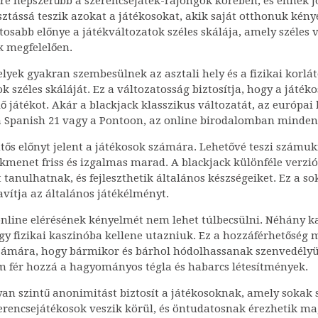
re népszerűbb a szerencsejáték-rajongók körében, és ennek j
ztássá teszik azokat a játékosokat, akik saját otthonuk kény
tosabb előnye a játékváltozatok széles skálája, amely széles 
k megfelelően.
lyek gyakran szembesülnek az asztali hely és a fizikai korlá
k széles skáláját. Ez a változatosság biztosítja, hogy a játé
 játékot. Akár a blackjack klasszikus változatát, az európai b
a Spanish 21 vagy a Pontoon, az online birodalomban minden
ntős előnyt jelent a játékosok számára. Lehetővé teszi számuk
tékmenet friss és izgalmas marad. A blackjack különféle verzi
t tanulhatnak, és fejleszthetik általános készségeiket. Ez a 
javítja az általános játékélményt.
online elérésének kényelmét nem lehet túlbecsülni. Néhány k
y fizikai kaszinóba kellene utazniuk. Ez a hozzáférhetőség m
 számára, hogy bármikor és bárhol hódolhassanak szenvedélyü
 fér hozzá a hagyományos tégla és habarcs létesítmények.
yan szintű anonimitást biztosít a játékosoknak, amely sokak 
erencsejátékosok veszik körül, és öntudatosnak érezhetik m