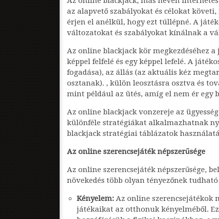
Az online blackjack, más néven internetes 
az alapvető szabályokat és célokat követi, 
érjen el anélkül, hogy ezt túllépné. A ját
változatokat és szabályokat kínálnak a vá
Az online blackjack kör megkezdéséhez a já
képpel felfelé és egy képpel lefelé. A ját
fogadása), az állás (az aktuális kéz megt
osztanak). , külön leosztásra osztva és t
mint például az ütés, amíg el nem ér egy b
Az online blackjack vonzereje az ügyesség 
különféle stratégiákat alkalmazhatnak nye
blackjack stratégiai táblázatok használat
Az online szerencsejáték népszerűsége
Az online szerencsejáték népszerűsége, be
növekedés több olyan tényezőnek tudható 
Kényelem:
Az online szerencsejátékok 
játékaikat az otthonuk kényelméből. E