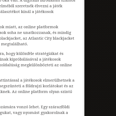
ó oka van. A digitális birodalom számos
elméből szeretnék élvezni a játék
választékot kínál a játékosok
tok miatt, az online platformok
kosok soha ne unatkozzanak, és mindig
lackjacket, az Atlantic City blackjacket
 megtalálható.
ra, hogy különféle stratégiákat és
óinak kipróbálásával a játékosok
sokoldalúság megkülönbözteti az online
attintással a játékosok elmerülhetnek a
egszünteti a földrajzi korlátokat és az
knek. Az online platform olyan szintű
számára vonzó lehet. Egy szárazföldi
agukat, vagy nyomást gyakorolnak a