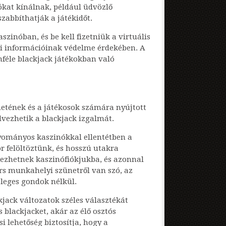
ókat kínálnak, például üdvözlő
zabbíthatják a játékidőt.
zinóban, és be kell fizetniük a virtuális
yi információinak védelme érdekében. A
nféle blackjack játékokban való
netének és a játékosok számára nyújtott
vezhetik a blackjack izgalmát.
gyományos kaszinókkal ellentétben a
 felöltöztünk, és hosszú utakra
kezhetnek kaszinófiókjukba, és azonnal
rs munkahelyi szünetről van szó, az
sleges gondok nélkül.
kjack változatok széles választékát
s blackjacket, akár az élő osztós
i lehetőség biztosítja, hogy a