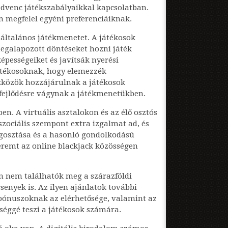
edvenc játékszabályaikkal kapcsolatban.
 megfelel egyéni preferenciáiknak.
 általános játékmenetet. A játékosok
egalapozott döntéseket hozni játék
épességeiket és javítsák nyerési
 játékosoknak, hogy elemezzék
eszközök hozzájárulnak a játékosok
 fejlődésre vágynak a játékmenetükben.
en. A virtuális asztalokon és az élő osztós
szociális szempont extra izgalmat ad, és
megosztása és a hasonló gondolkodású
teremt az online blackjack közösségen
n nem találhatók meg a szárazföldi
enyek is. Az ilyen ajánlatok további
 bónuszoknak az elérhetősége, valamint az
séggé teszi a játékosok számára.