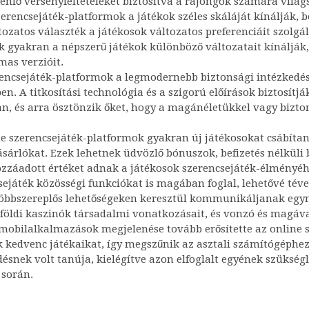
enlő versenyfeltételeket biztosítva a rajongók számára világs
erencsejáték-platformok a játékok széles skáláját kínálják, be
ozatos választék a játékosok változatos preferenciáit szolgál
k gyakran a népszerű játékok különböző változatait kínálják,
mas verzióit.
rencsejáték-platformok a legmodernebb biztonsági intézkedé
. A titkosítási technológia és a szigorú előírások biztosítj
an, és arra ösztönzik őket, hogy a magánéletükkel vagy bizt
e szerencsejáték-platformok gyakran új játékosokat csábítan
árlókat. Ezek lehetnek üdvözlő bónuszok, befizetés nélküli 
zzáadott értéket adnak a játékosok szerencsejáték-élményéhe
sejáték közösségi funkciókat is magában foglal, lehetővé tév
többszereplős lehetőségeken keresztül kommunikáljanak egymás
zföldi kaszinók társadalmi vonatkozásait, és vonzó és magáv
 mobilalkalmazások megjelenése tovább erősítette az online 
 kedvenc játékaikat, így megszűnik az asztali számítógéphez
ésnek volt tanúja, kielégítve azon elfoglalt egyének szükségl
 során.