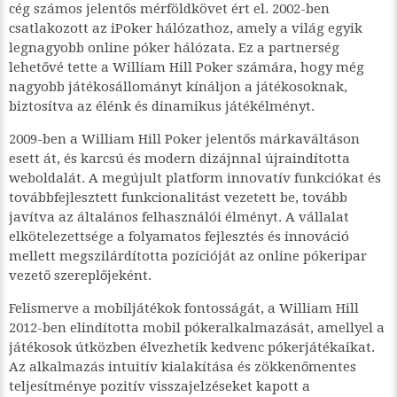
cég számos jelentős mérföldkövet ért el. 2002-ben
csatlakozott az iPoker hálózathoz, amely a világ egyik
legnagyobb online póker hálózata. Ez a partnerség
lehetővé tette a William Hill Poker számára, hogy még
nagyobb játékosállományt kínáljon a játékosoknak,
biztosítva az élénk és dinamikus játékélményt.
2009-ben a William Hill Poker jelentős márkaváltáson
esett át, és karcsú és modern dizájnnal újraindította
weboldalát. A megújult platform innovatív funkciókat és
továbbfejlesztett funkcionalitást vezetett be, tovább
javítva az általános felhasználói élményt. A vállalat
elkötelezettsége a folyamatos fejlesztés és innováció
mellett megszilárdította pozícióját az online pókeripar
vezető szereplőjeként.
Felismerve a mobiljátékok fontosságát, a William Hill
2012-ben elindította mobil pókeralkalmazását, amellyel a
játékosok útközben élvezhetik kedvenc pókerjátékaikat.
Az alkalmazás intuitív kialakítása és zökkenőmentes
teljesítménye pozitív visszajelzéseket kapott a