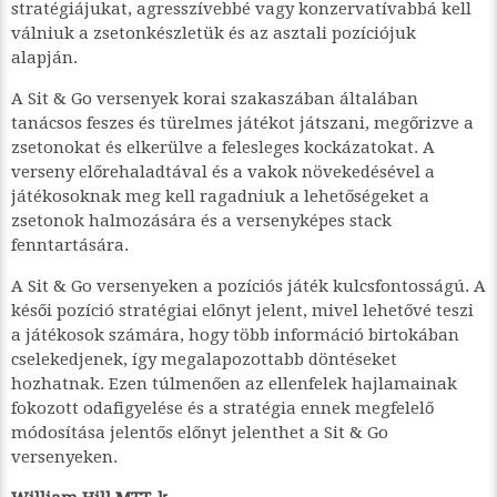
stratégiájukat, agresszívebbé vagy konzervatívabbá kell
válniuk a zsetonkészletük és az asztali pozíciójuk
alapján.
A Sit & Go versenyek korai szakaszában általában
tanácsos feszes és türelmes játékot játszani, megőrizve a
zsetonokat és elkerülve a felesleges kockázatokat. A
verseny előrehaladtával és a vakok növekedésével a
játékosoknak meg kell ragadniuk a lehetőségeket a
zsetonok halmozására és a versenyképes stack
fenntartására.
A Sit & Go versenyeken a pozíciós játék kulcsfontosságú. A
késői pozíció stratégiai előnyt jelent, mivel lehetővé teszi
a játékosok számára, hogy több információ birtokában
cselekedjenek, így megalapozottabb döntéseket
hozhatnak. Ezen túlmenően az ellenfelek hajlamainak
fokozott odafigyelése és a stratégia ennek megfelelő
módosítása jelentős előnyt jelenthet a Sit & Go
versenyeken.