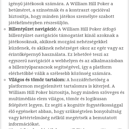
igényű játékosok számára. A William Hill Poker a
betűméret, a színsémák és a kontraszt opcióival
biztosítja, hogy minden játékos személyre szabott
játékélményben részesüljön.
Billentyűzet navigáció:
A William Hill Poker átfogó
billentyűzet-navigációs támogatást kínál azoknak a
játékosoknak, akiknek mozgási nehézségekkel
küzdenek, és akiknek nehézséget okoz az egér vagy az
érintőképernyő használata. Ez lehetővé teszi az
egyszerű navigációt a webhelyen és az alkalmazásban
a billentyűparancsok segítségével, így a platform
elérhetőbbé válik a szélesebb közönség számára.
Világos és tömör tartalom:
A hozzáférhetőség a
platformon megjelenített tartalomra is kiterjed. A
William Hill Poker biztosítja, hogy minden szöveges és
multimédiás elem világos, tömör és logikusan
felépített legyen. Ez segíti a kognitív fogyatékossággal
élő egyéneket abban, hogy szükségtelen bonyolultság
vagy kétértelműség nélkül megértsék a bemutatott
információkat.