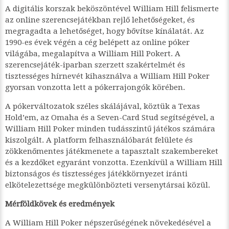
A digitális korszak beköszöntével William Hill felismerte
az online szerencsejátékban rejlő lehetőségeket, és
megragadta a lehetőséget, hogy bővítse kínálatát. Az
1990-es évek végén a cég belépett az online póker
világába, megalapítva a William Hill Pokert. A
szerencsejáték-iparban szerzett szakértelmét és
tisztességes hírnevét kihasználva a William Hill Poker
gyorsan vonzotta lett a pókerrajongók körében.
A pókerváltozatok széles skálájával, köztük a Texas
Hold’em, az Omaha és a Seven-Card Stud segítségével, a
William Hill Poker minden tudásszintű játékos számára
kiszolgált. A platform felhasználóbarát felülete és
zökkenőmentes játékmenete a tapasztalt szakembereket
és a kezdőket egyaránt vonzotta. Ezenkívül a William Hill
biztonságos és tisztességes játékkörnyezet iránti
elkötelezettsége megkülönbözteti versenytársai közül.
Mérföldkövek és eredmények
A William Hill Poker népszerűségének növekedésével a