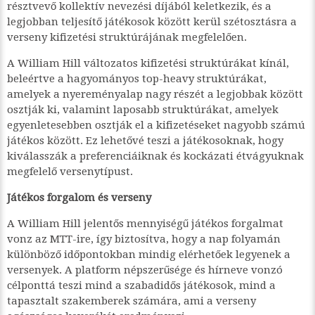
résztvevő kollektív nevezési díjából keletkezik, és a
legjobban teljesítő játékosok között kerül szétosztásra a
verseny kifizetési struktúrájának megfelelően.
A William Hill változatos kifizetési struktúrákat kínál,
beleértve a hagyományos top-heavy struktúrákat,
amelyek a nyereményalap nagy részét a legjobbak között
osztják ki, valamint laposabb struktúrákat, amelyek
egyenletesebben osztják el a kifizetéseket nagyobb számú
játékos között. Ez lehetővé teszi a játékosoknak, hogy
kiválasszák a preferenciáiknak és kockázati étvágyuknak
megfelelő versenytípust.
Játékos forgalom és verseny
A William Hill jelentős mennyiségű játékos forgalmat
vonz az MTT-ire, így biztosítva, hogy a nap folyamán
különböző időpontokban mindig elérhetőek legyenek a
versenyek. A platform népszerűsége és hírneve vonzó
célponttá teszi mind a szabadidős játékosok, mind a
tapasztalt szakemberek számára, ami a verseny