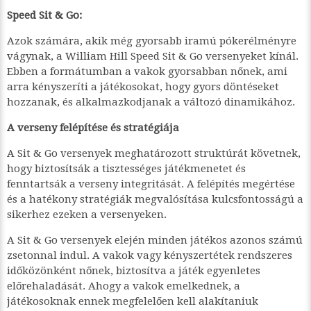
Speed Sit & Go:
Azok számára, akik még gyorsabb iramú pókerélményre
vágynak, a William Hill Speed Sit & Go versenyeket kínál.
Ebben a formátumban a vakok gyorsabban nőnek, ami
arra kényszeríti a játékosokat, hogy gyors döntéseket
hozzanak, és alkalmazkodjanak a változó dinamikához.
A verseny felépítése és stratégiája
A Sit & Go versenyek meghatározott struktúrát követnek,
hogy biztosítsák a tisztességes játékmenetet és
fenntartsák a verseny integritását. A felépítés megértése
és a hatékony stratégiák megvalósítása kulcsfontosságú a
sikerhez ezeken a versenyeken.
A Sit & Go versenyek elején minden játékos azonos számú
zsetonnal indul. A vakok vagy kényszertétek rendszeres
időközönként nőnek, biztosítva a játék egyenletes
előrehaladását. Ahogy a vakok emelkednek, a
játékosoknak ennek megfelelően kell alakítaniuk