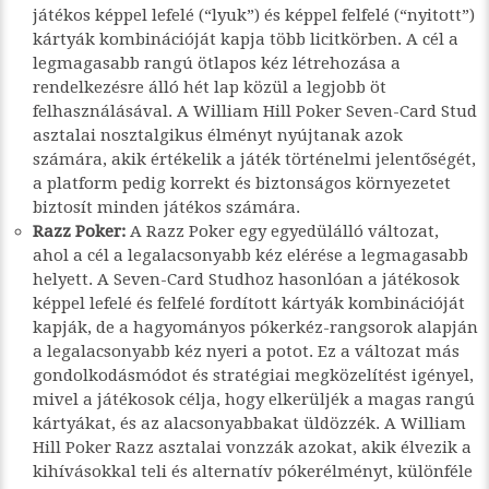
játékos képpel lefelé (“lyuk”) és képpel felfelé (“nyitott”)
kártyák kombinációját kapja több licitkörben. A cél a
legmagasabb rangú ötlapos kéz létrehozása a
rendelkezésre álló hét lap közül a legjobb öt
felhasználásával. A William Hill Poker Seven-Card Stud
asztalai nosztalgikus élményt nyújtanak azok
számára, akik értékelik a játék történelmi jelentőségét,
a platform pedig korrekt és biztonságos környezetet
biztosít minden játékos számára.
Razz Poker:
A Razz Poker egy egyedülálló változat,
ahol a cél a legalacsonyabb kéz elérése a legmagasabb
helyett. A Seven-Card Studhoz hasonlóan a játékosok
képpel lefelé és felfelé fordított kártyák kombinációját
kapják, de a hagyományos pókerkéz-rangsorok alapján
a legalacsonyabb kéz nyeri a potot. Ez a változat más
gondolkodásmódot és stratégiai megközelítést igényel,
mivel a játékosok célja, hogy elkerüljék a magas rangú
kártyákat, és az alacsonyabbakat üldözzék. A William
Hill Poker Razz asztalai vonzzák azokat, akik élvezik a
kihívásokkal teli és alternatív pókerélményt, különféle