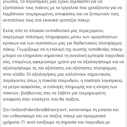
γνώσεις. Οι στρατηγικές μας έχουν σχεδιαστεί για να
εξοπλίσουν τους παίκτες με τα εργαλεία που χρειάζονται για να
λαμβάνουν τεκμηριωμένες αποφάσεις και να ξεπερνούν τους
αντιπάλους τους στα εικονικά τραπέζια πόκερ.
Εκτός από το πλούσιο εκπαιδευτικό μας περιεχόμενο,
παρέχουμε πολύτιμες πληροφορίες μέσω των αμερόληπτων
κριτικών και των συστάσεων μας για διαδικτυακές πλατφόρμες
πόκερ. Γνωρίζουμε ότι η επιλογή της σωστής τοποθεσίας πόκερ
μπορεί να επηρεάσει σημαντικά τη συνολική εμπειρία παιχνιδιού
σας, επομένως αφιερώσαμε χρόνο για να αξιολογήσουμε και να
αξιολογήσουμε τις πιο αξιόπιστες και αξιόπιστες πλατφόρμες
στον κλάδο. Οι αξιολογήσεις μας καλύπτουν σημαντικούς
παράγοντες όπως η ποικιλία παιχνιδιών, η ποιότητα λογισμικού,
τα μέτρα ασφαλείας, οι επιλογές πληρωμής και η κίνηση των
παικτών, βοηθώντας σας να λάβετε μια τεκμηριωμένη
απόφαση όταν επιλέγετε πού θα παίξετε.
Στο OnlinePokerRealMoney.net, κατανοούμε τη γοητεία και
τον ενθουσιασμό του να παίζεις πόκερ για πραγματικά
χρήματα. Γι’ αυτό τονίζουμε τη σημασία του παιχνιδιού με