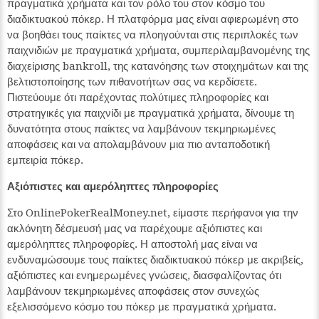
πραγματικά χρήματα και τον ρόλο του στον κόσμο του
διαδικτυακού πόκερ. Η πλατφόρμα μας είναι αφιερωμένη στο
να βοηθάει τους παίκτες να πλοηγούνται στις περιπλοκές των
παιχνιδιών με πραγματικά χρήματα, συμπεριλαμβανομένης της
διαχείρισης bankroll, της κατανόησης των στοιχημάτων και της
βελτιστοποίησης των πιθανοτήτων σας να κερδίσετε.
Πιστεύουμε ότι παρέχοντας πολύτιμες πληροφορίες και
στρατηγικές για παιχνίδι με πραγματικά χρήματα, δίνουμε τη
δυνατότητα στους παίκτες να λαμβάνουν τεκμηριωμένες
αποφάσεις και να απολαμβάνουν μια πιο ανταποδοτική
εμπειρία πόκερ.
Αξιόπιστες και αμερόληπτες πληροφορίες
Στο OnlinePokerRealMoney.net, είμαστε περήφανοι για την
ακλόνητη δέσμευσή μας να παρέχουμε αξιόπιστες και
αμερόληπτες πληροφορίες. Η αποστολή μας είναι να
ενδυναμώσουμε τους παίκτες διαδικτυακού πόκερ με ακριβείς,
αξιόπιστες και ενημερωμένες γνώσεις, διασφαλίζοντας ότι
λαμβάνουν τεκμηριωμένες αποφάσεις στον συνεχώς
εξελισσόμενο κόσμο του πόκερ με πραγματικά χρήματα.