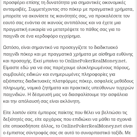
προσφέρει επίσης τη δυνατότητα για σημαντικές οικονομικές
ανταμοιβές. Συμμετέχοντας στο πόκερ με πραγματικά χρήματα,
μπορείτε να ακονίσετε τις ικανότητές σας, να προκαλέσετε τον
εαυτό σας ενάντια σε ικανούς αντιπάλους και να έχετε μια
πραγματική ευκαιρία να μετατρέψετε το πάθος σας για το
παιχνίδι σε ένα κερδοφόρο εγχείρημα.
Ωστόσο, είναι σημαντικό να προσεγγίζετε το διαδικτυακό
παιχνίδι πόκερ και με πραγματικά χρήματα με αίσθημα ευθύνης
και προσοχής. Εκεί μπαίνει το OnlinePokerRealMoney.net.
Είμαστε εδώ για να σας παρέχουμε ολοκληρωμένους πόρους,
συμβουλές ειδικών και ενημερωμένες πληροφορίες για
αξιόπιστες διαδικτυακές πλατφόρμες πόκερ, ασφαλείς μεθόδους
πληρωμής, νομικά ζητήματα και πρακτικές υπεύθυνων τυχερών
παιχνιδιών. Η δέσμευσή μας να διασφαλίσουμε την ασφάλεια
και την απόλαυσή σας είναι ακλόνητη.
Είτε λοιπόν είστε έμπειρος παίκτης που θέλει να βελτιώσει τις
δεξιότητές σας, είτε αρχάριος που επιδιώκει να μάθει τα σχοινιά
είτε οποιοσδήποτε άλλος, το OnlinePokerRealMoney.net είναι
ο έμπιστος σύντροφός σας σε αυτό το συναρπαστικό ταξίδι. Με