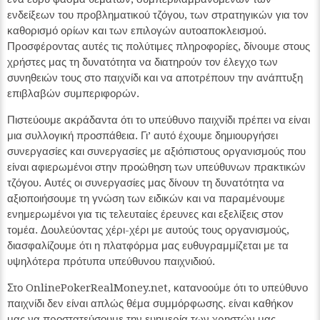
ενδείξεων του προβληματικού τζόγου, των στρατηγικών για τον
καθορισμό ορίων και των επιλογών αυτοαποκλεισμού.
Προσφέροντας αυτές τις πολύτιμες πληροφορίες, δίνουμε στους
χρήστες μας τη δυνατότητα να διατηρούν τον έλεγχο των
συνηθειών τους στο παιχνίδι και να αποτρέπουν την ανάπτυξη
επιβλαβών συμπεριφορών.
Πιστεύουμε ακράδαντα ότι το υπεύθυνο παιχνίδι πρέπει να είναι
μια συλλογική προσπάθεια. Γι’ αυτό έχουμε δημιουργήσει
συνεργασίες και συνεργασίες με αξιόπιστους οργανισμούς που
είναι αφιερωμένοι στην προώθηση των υπεύθυνων πρακτικών
τζόγου. Αυτές οι συνεργασίες μας δίνουν τη δυνατότητα να
αξιοποιήσουμε τη γνώση των ειδικών και να παραμένουμε
ενημερωμένοι για τις τελευταίες έρευνες και εξελίξεις στον
τομέα. Δουλεύοντας χέρι-χέρι με αυτούς τους οργανισμούς,
διασφαλίζουμε ότι η πλατφόρμα μας ευθυγραμμίζεται με τα
υψηλότερα πρότυπα υπεύθυνου παιχνιδιού.
Στο OnlinePokerRealMoney.net, κατανοούμε ότι το υπεύθυνο
παιχνίδι δεν είναι απλώς θέμα συμμόρφωσης. είναι καθήκον
μας να προστατεύσουμε την ευημερία των χρηστών μας.