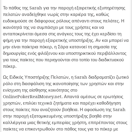
Το πάθος της Sarah για την παροχή εξαιρετικής εξυπηρέτησης
πελατών αναδείχθηκε νωρίς στην καριέρα της, καθώς
ευδοκιμούσε σε διάφορους ρόλους απέναντι στους πελάτες. Η
ικανότητά της να συμπάσχει με τους χρήστες και να
ανταποκρίνεται άμεσα στις ανάγκες τους της έχει κερδίσει τη
φήμη για την παροχή εξαιρετικής υποστήριξης. Αν και μπορεί να
μην είναι παίκτρια πόκερ, η Σάρα κατανοεί τη σημασία της
δημιουργίας ενός φιλόξενου και υποστηρικτικού περιβάλλοντος
για τους παίκτες που περιηγούνται στο τοπίο του διαδικτυακού
πόκερ.
Ως Ειδικός Υποστήριξης Πελατών, η Sarah διαδραματίζει ζωτικό
ρόλο στη διασφάλιση της ικανοποίησης των χρηστών και στην
ενίσχυση της αίσθησης κοινότητας στο
OnlinePokerRealMoney.net. Απαντά αμέσως σε ερωτήσεις
χρηστών, επιλύει τεχνικά ζητήματα και παρέχει καθοδήγηση
στους παίκτες που αναζητούν βοήθεια. Η αφοσίωση της Sarah
στην παροχή εξατομικευμένης υποστήριξης βοηθά στην
καλλιέργεια μιας θετικής εμπειρίας χρήστη, επιτρέποντας στους
παίκτες να επικεντρωθούν στο πάθος τους για το πόκερ με