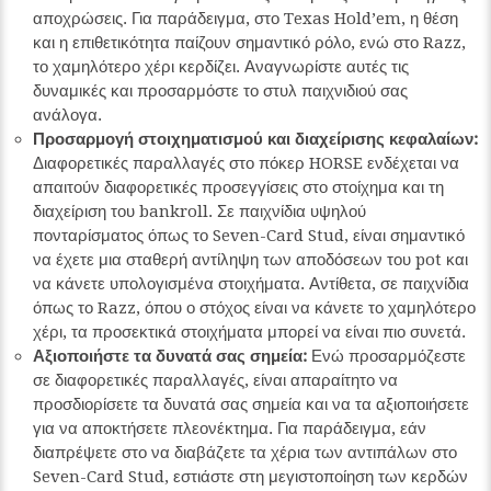
αποχρώσεις. Για παράδειγμα, στο Texas Hold’em, η θέση
και η επιθετικότητα παίζουν σημαντικό ρόλο, ενώ στο Razz,
το χαμηλότερο χέρι κερδίζει. Αναγνωρίστε αυτές τις
δυναμικές και προσαρμόστε το στυλ παιχνιδιού σας
ανάλογα.
Προσαρμογή στοιχηματισμού και διαχείρισης κεφαλαίων:
Διαφορετικές παραλλαγές στο πόκερ HORSE ενδέχεται να
απαιτούν διαφορετικές προσεγγίσεις στο στοίχημα και τη
διαχείριση του bankroll. Σε παιχνίδια υψηλού
πονταρίσματος όπως το Seven-Card Stud, είναι σημαντικό
να έχετε μια σταθερή αντίληψη των αποδόσεων του pot και
να κάνετε υπολογισμένα στοιχήματα. Αντίθετα, σε παιχνίδια
όπως το Razz, όπου ο στόχος είναι να κάνετε το χαμηλότερο
χέρι, τα προσεκτικά στοιχήματα μπορεί να είναι πιο συνετά.
Αξιοποιήστε τα δυνατά σας σημεία:
Ενώ προσαρμόζεστε
σε διαφορετικές παραλλαγές, είναι απαραίτητο να
προσδιορίσετε τα δυνατά σας σημεία και να τα αξιοποιήσετε
για να αποκτήσετε πλεονέκτημα. Για παράδειγμα, εάν
διαπρέψετε στο να διαβάζετε τα χέρια των αντιπάλων στο
Seven-Card Stud, εστιάστε στη μεγιστοποίηση των κερδών