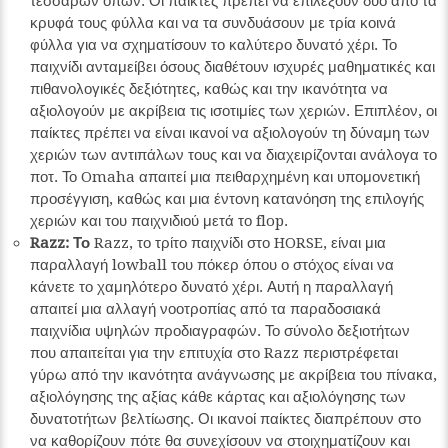
τεσσάρων οπών. Οι παίκτες πρέπει να επιλέξουν δύο από τα
κρυφά τους φύλλα και να τα συνδυάσουν με τρία κοινά
φύλλα για να σχηματίσουν το καλύτερο δυνατό χέρι. Το
παιχνίδι ανταμείβει όσους διαθέτουν ισχυρές μαθηματικές και
πιθανολογικές δεξιότητες, καθώς και την ικανότητα να
αξιολογούν με ακρίβεια τις ισοτιμίες των χεριών. Επιπλέον, οι
παίκτες πρέπει να είναι ικανοί να αξιολογούν τη δύναμη των
χεριών των αντιπάλων τους και να διαχειρίζονται ανάλογα το
ποτ. Το Omaha απαιτεί μια πειθαρχημένη και υπομονετική
προσέγγιση, καθώς και μια έντονη κατανόηση της επιλογής
χεριών και του παιχνιδιού μετά το flop.
Razz: Το
Razz, το τρίτο παιχνίδι στο HORSE, είναι μια
παραλλαγή lowball του πόκερ όπου ο στόχος είναι να
κάνετε το χαμηλότερο δυνατό χέρι. Αυτή η παραλλαγή
απαιτεί μια αλλαγή νοοτροπίας από τα παραδοσιακά
παιχνίδια υψηλών προδιαγραφών. Το σύνολο δεξιοτήτων
που απαιτείται για την επιτυχία στο Razz περιστρέφεται
γύρω από την ικανότητα ανάγνωσης με ακρίβεια του πίνακα,
αξιολόγησης της αξίας κάθε κάρτας και αξιολόγησης των
δυνατοτήτων βελτίωσης. Οι ικανοί παίκτες διαπρέπουν στο
να καθορίζουν πότε θα συνεχίσουν να στοιχηματίζουν και