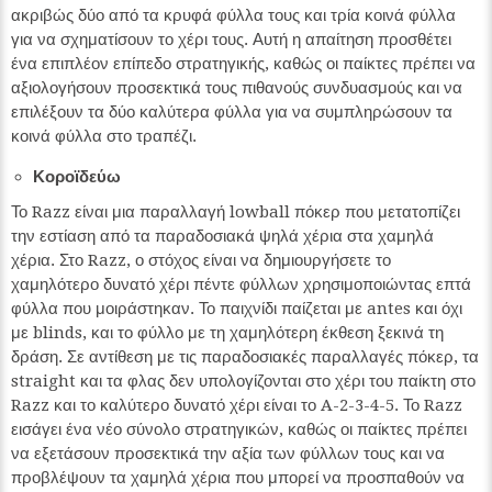
ακριβώς δύο από τα κρυφά φύλλα τους και τρία κοινά φύλλα
για να σχηματίσουν το χέρι τους. Αυτή η απαίτηση προσθέτει
ένα επιπλέον επίπεδο στρατηγικής, καθώς οι παίκτες πρέπει να
αξιολογήσουν προσεκτικά τους πιθανούς συνδυασμούς και να
επιλέξουν τα δύο καλύτερα φύλλα για να συμπληρώσουν τα
κοινά φύλλα στο τραπέζι.
Κοροϊδεύω
Το Razz είναι μια παραλλαγή lowball πόκερ που μετατοπίζει
την εστίαση από τα παραδοσιακά ψηλά χέρια στα χαμηλά
χέρια. Στο Razz, ο στόχος είναι να δημιουργήσετε το
χαμηλότερο δυνατό χέρι πέντε φύλλων χρησιμοποιώντας επτά
φύλλα που μοιράστηκαν. Το παιχνίδι παίζεται με antes και όχι
με blinds, και το φύλλο με τη χαμηλότερη έκθεση ξεκινά τη
δράση. Σε αντίθεση με τις παραδοσιακές παραλλαγές πόκερ, τα
straight και τα φλας δεν υπολογίζονται στο χέρι του παίκτη στο
Razz και το καλύτερο δυνατό χέρι είναι το A-2-3-4-5. Το Razz
εισάγει ένα νέο σύνολο στρατηγικών, καθώς οι παίκτες πρέπει
να εξετάσουν προσεκτικά την αξία των φύλλων τους και να
προβλέψουν τα χαμηλά χέρια που μπορεί να προσπαθούν να