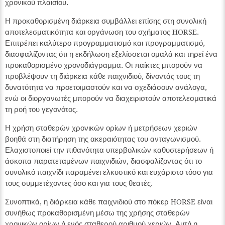
χρονικού πλαισίου.
Η προκαθορισμένη διάρκεια συμβάλλει επίσης στη συνολική
αποτελεσματικότητα και οργάνωση του σχήματος HORSE.
Επιτρέπει καλύτερο προγραμματισμό και προγραμματισμό,
διασφαλίζοντας ότι η εκδήλωση εξελίσσεται ομαλά και τηρεί ένα
προκαθορισμένο χρονοδιάγραμμα. Οι παίκτες μπορούν να
προβλέψουν τη διάρκεια κάθε παιχνιδιού, δίνοντάς τους τη
δυνατότητα να προετοιμαστούν και να σχεδιάσουν ανάλογα,
ενώ οι διοργανωτές μπορούν να διαχειριστούν αποτελεσματικά
τη ροή του γεγονότος.
Η χρήση σταθερών χρονικών ορίων ή μετρήσεων χεριών
βοηθά στη διατήρηση της ακεραιότητας του ανταγωνισμού.
Ελαχιστοποιεί την πιθανότητα υπερβολικών καθυστερήσεων ή
άσκοπα παρατεταμένων παιχνιδιών, διασφαλίζοντας ότι το
συνολικό παιχνίδι παραμένει ελκυστικό και ευχάριστο τόσο για
τους συμμετέχοντες όσο και για τους θεατές.
Συνοπτικά, η διάρκεια κάθε παιχνιδιού στο πόκερ HORSE είναι
συνήθως προκαθορισμένη μέσω της χρήσης σταθερών
χρονικών ορίων ή ενός σταθερού αριθμού χεριών. Αυτή η