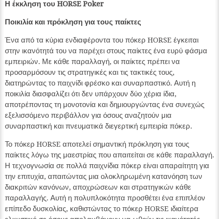
Η έκκληση του HORSE Poker
Ποικιλία και πρόκληση για τους παίκτες
Ένα από τα κύρια ενδιαφέροντα του πόκερ HORSE έγκειται
στην ικανότητά του να παρέχει στους παίκτες ένα ευρύ φάσμα
εμπειριών. Με κάθε παραλλαγή, οι παίκτες πρέπει να
προσαρμόσουν τις στρατηγικές και τις τακτικές τους,
διατηρώντας το παιχνίδι φρέσκο και συναρπαστικό. Αυτή η
ποικιλία διασφαλίζει ότι δεν υπάρχουν δύο χέρια ίδια,
αποτρέποντας τη μονοτονία και δημιουργώντας ένα συνεχώς
εξελισσόμενο περιβάλλον για όσους αναζητούν μια
συναρπαστική και πνευματικά διεγερτική εμπειρία πόκερ.
Το πόκερ HORSE αποτελεί σημαντική πρόκληση για τους
παίκτες λόγω της μαεστρίας που απαιτείται σε κάθε παραλλαγή.
Η τεχνογνωσία σε πολλά παιχνίδια πόκερ είναι απαραίτητη για
την επιτυχία, απαιτώντας μια ολοκληρωμένη κατανόηση των
διακριτών κανόνων, αποχρώσεων και στρατηγικών κάθε
παραλλαγής. Αυτή η πολυπλοκότητα προσθέτει ένα επιπλέον
επίπεδο δυσκολίας, καθιστώντας το πόκερ HORSE ιδιαίτερα