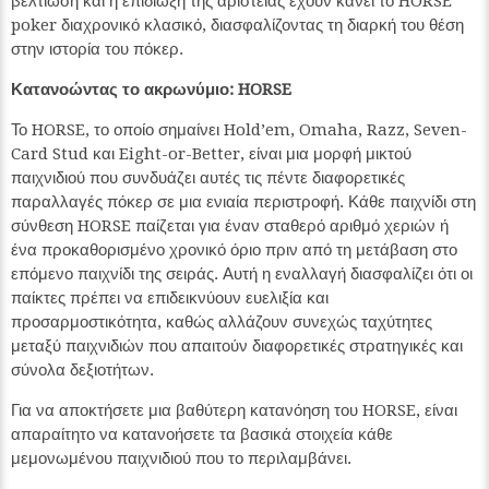
βελτίωση και η επιδίωξη της αριστείας έχουν κάνει το HORSE
poker διαχρονικό κλασικό, διασφαλίζοντας τη διαρκή του θέση
στην ιστορία του πόκερ.
Κατανοώντας το ακρωνύμιο: HORSE
Το HORSE, το οποίο σημαίνει Hold’em, Omaha, Razz, Seven-
Card Stud και Eight-or-Better, είναι μια μορφή μικτού
παιχνιδιού που συνδυάζει αυτές τις πέντε διαφορετικές
παραλλαγές πόκερ σε μια ενιαία περιστροφή. Κάθε παιχνίδι στη
σύνθεση HORSE παίζεται για έναν σταθερό αριθμό χεριών ή
ένα προκαθορισμένο χρονικό όριο πριν από τη μετάβαση στο
επόμενο παιχνίδι της σειράς. Αυτή η εναλλαγή διασφαλίζει ότι οι
παίκτες πρέπει να επιδεικνύουν ευελιξία και
προσαρμοστικότητα, καθώς αλλάζουν συνεχώς ταχύτητες
μεταξύ παιχνιδιών που απαιτούν διαφορετικές στρατηγικές και
σύνολα δεξιοτήτων.
Για να αποκτήσετε μια βαθύτερη κατανόηση του HORSE, είναι
απαραίτητο να κατανοήσετε τα βασικά στοιχεία κάθε
μεμονωμένου παιχνιδιού που το περιλαμβάνει.