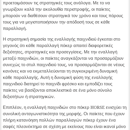
προετοιμάσουν τις στρατηγικές τους ανάλογα. Με το να
γνωρίζουν καλά την ακολουθία περιστροφής, οι παίκτες
μπορούν να διαθέσουν στρατηγικά τον χρόνο και τους πόρους
τους για να μεγιστοποιήσουν την απόδοσή τους σε κάθε
παραλλαγή.
Η στρατηγική σημασία της εναλλαγής παιχνιδιού έγκειται στο
γεγονός ότι κάθε παραλλαγή πόκερ απαιτεί διαφορετικές
δεξιότητες, στρατηγικές και προσεγγίσεις. Με την εναλλαγή
μεταξύ παιχνιδιών, οι παίκτες αναγκάζονται να προσαρμόζουν
συνεχώς το στυλ παιχνιδιού τους, να προσαρμόζονται σε νέους
κανόνες και να εκμεταλλεύονται τη συγκεκριμένη δυναμική
κάθε παραλλαγής. Αυτή η δυναμική φύση της εναλλαγής
παιχνιδιού διατηρεί το παιχνίδι φρέσκο και εμποδίζει τους
παίκτες να βασίζονται αποκλειστικά σε ένα μόνο σύνολο
δεξιοτήτων ή στρατηγικών.
Επιπλέον, η εναλλαγή παιχνιδιών στο πόκερ HORSE ενισχύει τη
συνολική ανταγωνιστικότητα της μορφής. Οι παίκτες που έχουν
πλήρη κατανόηση πολλών παραλλαγών πόκερ έχουν ένα
σαφές πλεονέκτημα σε σχέση με εκείνους που είναι ικανοί μόνο