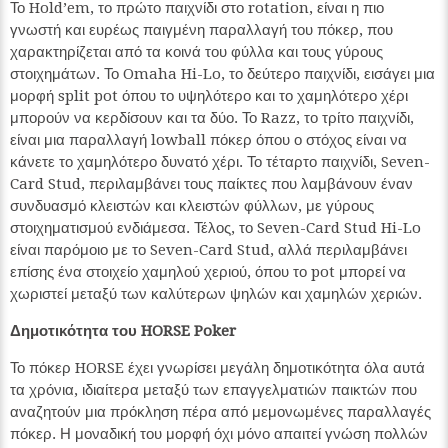
Το Hold’em, το πρώτο παιχνίδι στο rotation, είναι η πιο
γνωστή και ευρέως παιγμένη παραλλαγή του πόκερ, που
χαρακτηρίζεται από τα κοινά του φύλλα και τους γύρους
στοιχημάτων. Το Omaha Hi-Lo, το δεύτερο παιχνίδι, εισάγει μια
μορφή split pot όπου το υψηλότερο και το χαμηλότερο χέρι
μπορούν να κερδίσουν και τα δύο. Το Razz, το τρίτο παιχνίδι,
είναι μια παραλλαγή lowball πόκερ όπου ο στόχος είναι να
κάνετε το χαμηλότερο δυνατό χέρι. Το τέταρτο παιχνίδι, Seven-
Card Stud, περιλαμβάνει τους παίκτες που λαμβάνουν έναν
συνδυασμό κλειστών και κλειστών φύλλων, με γύρους
στοιχηματισμού ενδιάμεσα. Τέλος, το Seven-Card Stud Hi-Lo
είναι παρόμοιο με το Seven-Card Stud, αλλά περιλαμβάνει
επίσης ένα στοιχείο χαμηλού χεριού, όπου το pot μπορεί να
χωριστεί μεταξύ των καλύτερων ψηλών και χαμηλών χεριών.
Δημοτικότητα του HORSE Poker
Το πόκερ HORSE έχει γνωρίσει μεγάλη δημοτικότητα όλα αυτά
τα χρόνια, ιδιαίτερα μεταξύ των επαγγελματιών παικτών που
αναζητούν μια πρόκληση πέρα από μεμονωμένες παραλλαγές
πόκερ. Η μοναδική του μορφή όχι μόνο απαιτεί γνώση πολλών