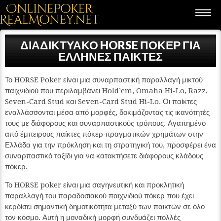
ΔΙΑΔΙΚΤΥΑΚΌ HORSE ΠΌΚΕΡ ΓΙΑ
ΈΛΛΗΝΕΣ ΠΑΊΚΤΕΣ
Το HORSE Poker είναι μια συναρπαστική παραλλαγή μικτού
παιχνιδιού που περιλαμβάνει Hold’em, Omaha Hi-Lo, Razz,
Seven-Card Stud και Seven-Card Stud Hi-Lo. Οι παίκτες
εναλλάσσονται μέσα από μορφές, δοκιμάζοντας τις ικανότητές
τους με διάφορους και συναρπαστικούς τρόπους. Αγαπημένο
από έμπειρους παίκτες πόκερ πραγματικών χρημάτων στην
Ελλάδα για την πρόκληση και τη στρατηγική του, προσφέρει ένα
συναρπαστικό ταξίδι για να κατακτήσετε διάφορους κλάδους
πόκερ.
Το HORSE poker είναι μια σαγηνευτική και προκλητική
παραλλαγή του παραδοσιακού παιχνιδιού πόκερ που έχει
κερδίσει σημαντική δημοτικότητα μεταξύ των παικτών σε όλο
τον κόσμο. Αυτή η μοναδική μορφή συνδυάζει πολλές