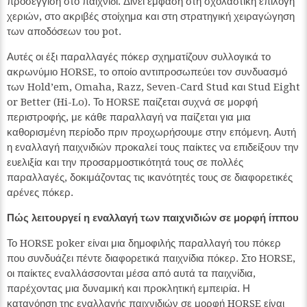
προσέγγιση στο παιχνίδι. Δίνει έμφαση στη σχολαστική επιλογή
χεριών, στο ακριβές στοίχημα και στη στρατηγική χειραγώγηση
των αποδόσεων του pot.
Αυτές οι έξι παραλλαγές πόκερ σχηματίζουν συλλογικά το
ακρωνύμιο HORSE, το οποίο αντιπροσωπεύει τον συνδυασμό
των Hold’em, Omaha, Razz, Seven-Card Stud και Stud Eight
or Better (Hi-Lo). Το HORSE παίζεται συχνά σε μορφή
περιστροφής, με κάθε παραλλαγή να παίζεται για μια
καθορισμένη περίοδο πριν προχωρήσουμε στην επόμενη. Αυτή
η εναλλαγή παιχνιδιών προκαλεί τους παίκτες να επιδείξουν την
ευελιξία και την προσαρμοστικότητά τους σε πολλές
παραλλαγές, δοκιμάζοντας τις ικανότητές τους σε διαφορετικές
αρένες πόκερ.
Πώς λειτουργεί η εναλλαγή των παιχνιδιών σε μορφή ίππου
Το HORSE poker είναι μια δημοφιλής παραλλαγή του πόκερ
που συνδυάζει πέντε διαφορετικά παιχνίδια πόκερ. Στο HORSE,
οι παίκτες εναλλάσσονται μέσα από αυτά τα παιχνίδια,
παρέχοντας μια δυναμική και προκλητική εμπειρία. Η
κατανόηση της εναλλαγής παιχνιδιών σε μορφή HORSE είναι