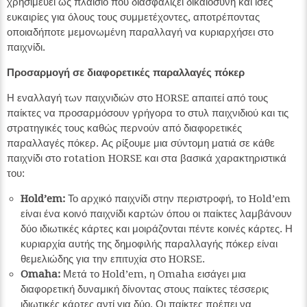
χρησιμεύει ως πλαίσιο που διασφαλίζει δικαιοσύνη και ίσες
ευκαιρίες για όλους τους συμμετέχοντες, αποτρέποντας
οποιαδήποτε μεμονωμένη παραλλαγή να κυριαρχήσει στο
παιχνίδι.
Προσαρμογή σε διαφορετικές παραλλαγές πόκερ
Η εναλλαγή των παιχνιδιών στο HORSE απαιτεί από τους
παίκτες να προσαρμόσουν γρήγορα το στυλ παιχνιδιού και τις
στρατηγικές τους καθώς περνούν από διαφορετικές
παραλλαγές πόκερ. Ας ρίξουμε μια σύντομη ματιά σε κάθε
παιχνίδι στο rotation HORSE και στα βασικά χαρακτηριστικά
του:
Hold’em:
Το αρχικό παιχνίδι στην περιστροφή, το Hold’em
είναι ένα κοινό παιχνίδι καρτών όπου οι παίκτες λαμβάνουν
δύο ιδιωτικές κάρτες και μοιράζονται πέντε κοινές κάρτες. Η
κυριαρχία αυτής της δημοφιλής παραλλαγής πόκερ είναι
θεμελιώδης για την επιτυχία στο HORSE.
Omaha:
Μετά το Hold’em, η Omaha εισάγει μια
διαφορετική δυναμική δίνοντας στους παίκτες τέσσερις
ιδιωτικές κάρτες αντί για δύο. Οι παίκτες πρέπει να