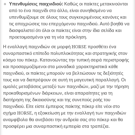
Υπενθυμίσεις παιχνιδιού:
Καθώς οι παίκτες μετακινούνται
από το ένα παιχνίδι στο άλλο, είναι συνηθισμένο να
υπενθυμίζουμε σε όλους τους συγκεκριμένους κανόνες και
τις αποχρώσεις του επερχόμενου παιχνιδιού. Αυτό βοηθά να
διασφαλιστεί ότι όλοι οι παίκτες είναι στην ίδια σελίδα και
προετοιμασμένοι για τη νέα πρόκληση.
Η εναλλαγή παιχνιδιών σε μορφή HORSE προσθέτει ένα
συναρπαστικό επίπεδο πολυπλοκότητας και στρατηγικής στον
κόσμο του πόκερ. Κατανοώντας την τυπική σειρά περιστροφής
και προσαρμοζόμενοι στα μοναδικά χαρακτηριστικά κάθε
παιχνιδιού, οι παίκτες μπορούν να βελτιώσουν τις δεξιότητές
τους και να διαπρέψουν σε αυτή τη μαγευτική παραλλαγή. Οι
ομαλές μεταβάσεις μεταξύ των παιχνιδιών, μαζί με την τήρηση
προκαθορισμένων διάρκειων, είναι απαραίτητες για τη
διατήρηση της δικαιοσύνης και της συνεπούς ροής του
παιχνιδιού. Είτε είστε έμπειρος παίκτης πόκερ είτε νέοι στο
σχήμα HORSE, η εξοικείωση με την εναλλαγή των παιχνιδιών
αναμφίβολα θα ανεβάσει την ανδρεία σας στο πόκερ και θα
προσφέρει μια συναρπαστική εμπειρία στα τραπέζια.