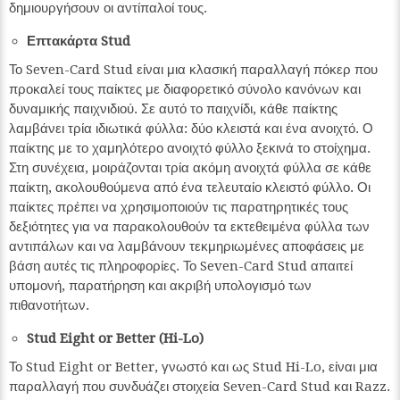
δημιουργήσουν οι αντίπαλοί τους.
Επτακάρτα Stud
Το Seven-Card Stud είναι μια κλασική παραλλαγή πόκερ που
προκαλεί τους παίκτες με διαφορετικό σύνολο κανόνων και
δυναμικής παιχνιδιού. Σε αυτό το παιχνίδι, κάθε παίκτης
λαμβάνει τρία ιδιωτικά φύλλα: δύο κλειστά και ένα ανοιχτό. Ο
παίκτης με το χαμηλότερο ανοιχτό φύλλο ξεκινά το στοίχημα.
Στη συνέχεια, μοιράζονται τρία ακόμη ανοιχτά φύλλα σε κάθε
παίκτη, ακολουθούμενα από ένα τελευταίο κλειστό φύλλο. Οι
παίκτες πρέπει να χρησιμοποιούν τις παρατηρητικές τους
δεξιότητες για να παρακολουθούν τα εκτεθειμένα φύλλα των
αντιπάλων και να λαμβάνουν τεκμηριωμένες αποφάσεις με
βάση αυτές τις πληροφορίες. Το Seven-Card Stud απαιτεί
υπομονή, παρατήρηση και ακριβή υπολογισμό των
πιθανοτήτων.
Stud Eight or Better (Hi-Lo)
Το Stud Eight or Better, γνωστό και ως Stud Hi-Lo, είναι μια
παραλλαγή που συνδυάζει στοιχεία Seven-Card Stud και Razz.