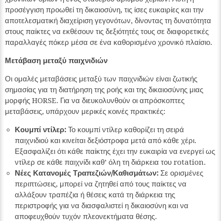
προσέγγιση προωθεί τη δικαιοσύνη, τις ίσες ευκαιρίες και την
αποτελεσματική διαχείριση γεγονότων, δίνοντας τη δυνατότητα
στους παίκτες να εκθέσουν τις δεξιότητές τους σε διαφορετικές
παραλλαγές πόκερ μέσα σε ένα καθορισμένο χρονικό πλαίσιο.
Μετάβαση μεταξύ παιχνιδιών
Οι ομαλές μεταβάσεις μεταξύ των παιχνιδιών είναι ζωτικής
σημασίας για τη διατήρηση της ροής και της δικαιοσύνης μιας
μορφής HORSE. Για να διευκολυνθούν οι απρόσκοπτες
μεταβάσεις, υπάρχουν μερικές κοινές πρακτικές:
Κουμπί ντίλερ:
Το κουμπί ντίλερ καθορίζει τη σειρά
παιχνιδιού και κινείται δεξιόστροφα μετά από κάθε χέρι.
Εξασφαλίζει ότι κάθε παίκτης έχει την ευκαιρία να ενεργεί ως
ντίλερ σε κάθε παιχνίδι καθ’ όλη τη διάρκεια του rotation.
Νέες Κατανομές Τραπεζιών/Καθισμάτων:
Σε ορισμένες
περιπτώσεις, μπορεί να ζητηθεί από τους παίκτες να
αλλάξουν τραπέζια ή θέσεις κατά τη διάρκεια της
περιστροφής για να διασφαλιστεί η δικαιοσύνη και να
αποφευχθούν τυχόν πλεονεκτήματα θέσης.