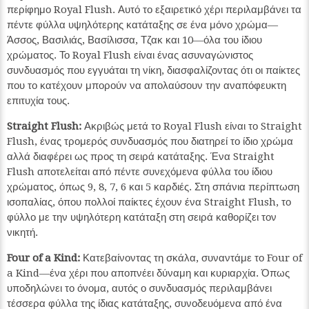
περίφημο Royal Flush. Αυτό το εξαιρετικό χέρι περιλαμβάνει τα
πέντε φύλλα υψηλότερης κατάταξης σε ένα μόνο χρώμα—
Άσσος, Βασιλιάς, Βασίλισσα, Τζακ και 10—όλα του ίδιου
χρώματος. Το Royal Flush είναι ένας ασυναγώνιστος
συνδυασμός που εγγυάται τη νίκη, διασφαλίζοντας ότι οι παίκτες
που το κατέχουν μπορούν να απολαύσουν την αναπόφευκτη
επιτυχία τους.
Straight Flush:
Ακριβώς μετά το Royal Flush είναι το Straight
Flush, ένας τρομερός συνδυασμός που διατηρεί το ίδιο χρώμα
αλλά διαφέρει ως προς τη σειρά κατάταξης. Ένα Straight
Flush αποτελείται από πέντε συνεχόμενα φύλλα του ίδιου
χρώματος, όπως 9, 8, 7, 6 και 5 καρδιές. Στη σπάνια περίπτωση
ισοπαλίας, όπου πολλοί παίκτες έχουν ένα Straight Flush, το
φύλλο με την υψηλότερη κατάταξη στη σειρά καθορίζει τον
νικητή.
Four of a Kind:
Κατεβαίνοντας τη σκάλα, συναντάμε το Four of
a Kind—ένα χέρι που αποπνέει δύναμη και κυριαρχία. Όπως
υποδηλώνει το όνομα, αυτός ο συνδυασμός περιλαμβάνει
τέσσερα φύλλα της ίδιας κατάταξης, συνοδευόμενα από ένα