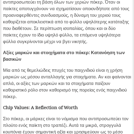
αντιπροσωπεύει τη βάση όλων των χεριών πόκερ. Όταν οι
παίκτες αποτυγχάνουν να σχηματίσουν οποιονδήποτε από τους
προαναφερθέντες συνδυασμούς, η δύναμη του χεριού τους
καθορίζεται αποκλειστικά από το φύλλο υψηλότερης κατάταξης
που διαθέτουν. Σε περίπτωση ισοπαλίας, όπου και οι δύο
παίκτες έχουν το ίδιο υψηλό φύλλο, τα επόμενα υψηλότερα
φύλλα συγκρίνονται μέχρι να βγει νικητής.
Αξίες μαρκών και στοιχήματα στο πόκερ: Κατανόηση των
βασικών
Μία από τις θεμελιώδεις πτυχές του παιχνιδιού είναι η χρήση
μαρκών ως μέσου ανταλλαγής για στοιχήματα. Αν και φαίνονται
απλά, οι αξίες των μαρκών και τα στοιχήματα παίζουν
καθοριστικό ρόλο στον καθορισμό της πορείας ενός παιχνιδιού
πόκερ.
Chip Values: A Reflection of Worth
Στο πόκερ, οι μάρκες είναι το νόμισμα που αντιπροσωπεύει τον
πλούτο ενός παίκτη στο τραπέζι. Αυτά τα μικρά, στρογγυλά
κουπόνια έχουν σημαντική αξία και χρησιμεύουν ως το μέσο