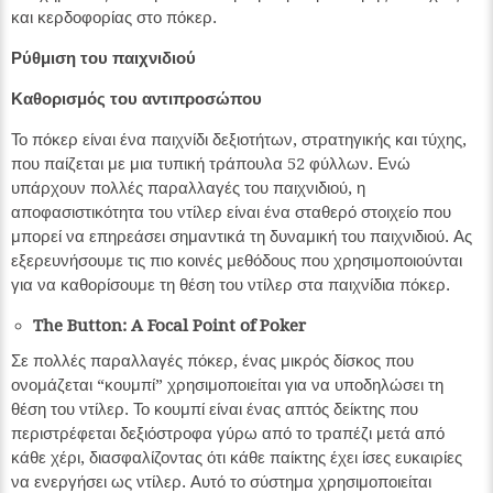
και κερδοφορίας στο πόκερ.
Ρύθμιση του παιχνιδιού
Καθορισμός του αντιπροσώπου
Το πόκερ είναι ένα παιχνίδι δεξιοτήτων, στρατηγικής και τύχης,
που παίζεται με μια τυπική τράπουλα 52 φύλλων. Ενώ
υπάρχουν πολλές παραλλαγές του παιχνιδιού, η
αποφασιστικότητα του ντίλερ είναι ένα σταθερό στοιχείο που
μπορεί να επηρεάσει σημαντικά τη δυναμική του παιχνιδιού. Ας
εξερευνήσουμε τις πιο κοινές μεθόδους που χρησιμοποιούνται
για να καθορίσουμε τη θέση του ντίλερ στα παιχνίδια πόκερ.
The Button: A Focal Point of Poker
Σε πολλές παραλλαγές πόκερ, ένας μικρός δίσκος που
ονομάζεται “κουμπί” χρησιμοποιείται για να υποδηλώσει τη
θέση του ντίλερ. Το κουμπί είναι ένας απτός δείκτης που
περιστρέφεται δεξιόστροφα γύρω από το τραπέζι μετά από
κάθε χέρι, διασφαλίζοντας ότι κάθε παίκτης έχει ίσες ευκαιρίες
να ενεργήσει ως ντίλερ. Αυτό το σύστημα χρησιμοποιείται