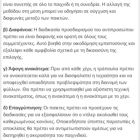
είναι συνεπής σε όλο το παιχνίδι ή τη συνεδρία. Η αλλαγή της
μεθόδου στη μέση μπορεί να οδηγήσει σε σύγχυση και
διαφωνίες μεταξύ των παικτών.
β) Διαφάνεια:
Η διαδικασία προσδιορισμού του αντιπροσώπου
πρέπει να είναι διαφανής και ορατή σε όλους τους
συμμετέχοντες. Αυτό βοηθά στην οικοδόμηση εμπιστοσύνης και
εξαλείφει κάθε αμφιβολία σχετικά με τη δικαιοσύνη της
επιλογής.
γ) Άψογη ανακάτεμα:
Πριν από κάθε χέρι, η τράπουλα πρέπει
να ανακατεύεται καλά για να διασφαλιστεί η τυχαιότητα και να
αποφευχθεί οποιαδήποτε προβλεψιμότητα στη διανομή των
φύλλων. Θα πρέπει να χρησιμοποιηθεί μια αξιόπιστη τεχνική
ανακατέματος, όπως η ανακάτεμα ή η ανακάτεμα με το χέρι.
δ) Επαγρύπνηση:
Οι παίκτες πρέπει να προσέχουν τις
διαδικασίες για να εξασφαλίσουν ότι ο ντίλερ ακολουθεί τους
καθιερωμένους κανόνες. Οποιεσδήποτε ύποπτες παρατυπίες ή
αποκλίσεις θα πρέπει να αντιμετωπιστούν αμέσως για να
διατηρηθεί η ακεραιότητα του παιχνιδιού.