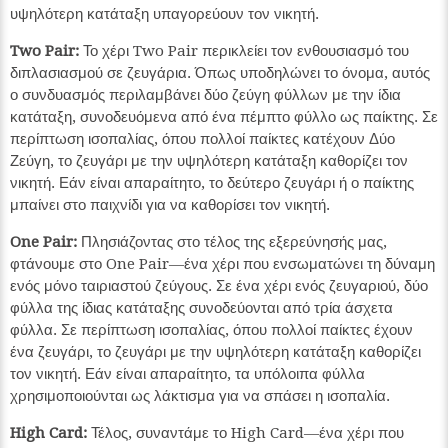
υψηλότερη κατάταξη υπαγορεύουν τον νικητή.
Two Pair:
Το χέρι Two Pair περικλείει τον ενθουσιασμό του
διπλασιασμού σε ζευγάρια. Όπως υποδηλώνει το όνομα, αυτός
ο συνδυασμός περιλαμβάνει δύο ζεύγη φύλλων με την ίδια
κατάταξη, συνοδευόμενα από ένα πέμπτο φύλλο ως παίκτης. Σε
περίπτωση ισοπαλίας, όπου πολλοί παίκτες κατέχουν Δύο
Ζεύγη, το ζευγάρι με την υψηλότερη κατάταξη καθορίζει τον
νικητή. Εάν είναι απαραίτητο, το δεύτερο ζευγάρι ή ο παίκτης
μπαίνει στο παιχνίδι για να καθορίσει τον νικητή.
One Pair:
Πλησιάζοντας στο τέλος της εξερεύνησής μας,
φτάνουμε στο One Pair—ένα χέρι που ενσωματώνει τη δύναμη
ενός μόνο ταιριαστού ζεύγους. Σε ένα χέρι ενός ζευγαριού, δύο
φύλλα της ίδιας κατάταξης συνοδεύονται από τρία άσχετα
φύλλα. Σε περίπτωση ισοπαλίας, όπου πολλοί παίκτες έχουν
ένα ζευγάρι, το ζευγάρι με την υψηλότερη κατάταξη καθορίζει
τον νικητή. Εάν είναι απαραίτητο, τα υπόλοιπα φύλλα
χρησιμοποιούνται ως λάκτισμα για να σπάσει η ισοπαλία.
High Card:
Τέλος, συναντάμε το High Card—ένα χέρι που