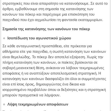
στρατηγικές που είναι απαραίτητο να κατανοήσουμε. Σε αυτό το
άρθρο, εμβαθύνουμε στη σημασία της κατανόησης των
κανόνων του πόκερ και παρέχουμε μια επισκόπηση του
παιχνιδιού που έχει αιχμαλωτίσει τη φαντασία εκατομμυρίων.
Σημασία της κατανόησης των κανόνων του πόκερ
Ισοπέδωση του αγωνιστικού χώρου
Σε κάθε ανταγωνιστική προσπάθεια, είτε πρόκειται για
αθλήματα είτε για παιχνίδια, η σωστή κατανόηση των κανόνων
είναι θεμελιώδης. Το πόκερ δεν αποτελεί εξαίρεση. Χωρίς την
πλήρη κατανόηση των κανόνων, οι παίκτες βρίσκονται σε
σοβαρή μειονεκτική θέση, ανίκανοι να λάβουν τεκμηριωμένες
αποφάσεις ή να αναπτύξουν αποτελεσματική στρατηγική. Η
κατανόηση των κανόνων διασφαλίζει ότι όλοι οι συμμετέχοντες
είναι επί ίσοις όροις, δημιουργώντας ένα δίκαιο και
ισορροπημένο περιβάλλον όπου οι δεξιότητες και η στρατηγική
μπορούν πραγματικά να λάμψουν.
Λήψη τεκμηριωμένων αποφάσεων