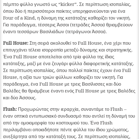
πέμπτο φύλλο γνωστό ως “kicker”. Σε περίπτωση ισοπαλίας,
όπου δύο ή περισσότεροι παίκτες υπερηφανεύονται για ένα
Four of a Kind, η δύναμη της κατάταξης καθορίζει τον νικητή.
Για παράδειγμα, τέσσερις Άσσοι (τετράδες Άσσοι) θριαμβεύουν
έναντι τεσσάρων Βασιλιάδων (τετράγωνοι Άσσοι).
Full House:
Στη σειρά ακολουθεί το Full House, ένα χέρι που
επιτυγχάνει τέλεια ισορροπία μεταξύ δύναμης και στρατηγικής.
Ένα Full House αποτελείται από τρία φύλλα της ίδιας
κατάταξης, μαζί με ένα ζευγάρι φύλλα διαφορετικής κατάταξης.
Σε περίπτωση ισοπαλίας, όπου πολλοί παίκτες έχουν ένα Full
House, η αξία των τριών φύλλων καθορίζει τον νικητή. Για
παράδειγμα, ένα Full House με τρεις Βασίλισσες και δύο
Βαλέδες θα θριάμβευε έναντι ενός Full House με τρεις Βαλέδες
και δύο Άσσους.
Flush:
Προχωρώντας στην ιεραρχία, συναντάμε το Flush –
έναν οπτικά εντυπωσιακό συνδυασμό που αντλεί τη δύναμή του
από την ομοιομορφία του κοστουμιού του. Ένα Flush
περιλαμβάνει οποιαδήποτε πέντε φύλλα του ίδιου χρώματος,
ανεξάρτητα από την κατάταξή τους. Σε περίπτωση ισοπαλίας,