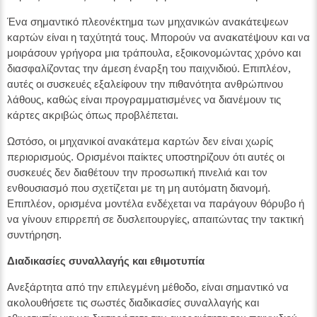
Ένα σημαντικό πλεονέκτημα των μηχανικών ανακάτεψεων
καρτών είναι η ταχύτητά τους. Μπορούν να ανακατέψουν και να
μοιράσουν γρήγορα μια τράπουλα, εξοικονομώντας χρόνο και
διασφαλίζοντας την άμεση έναρξη του παιχνιδιού. Επιπλέον,
αυτές οι συσκευές εξαλείφουν την πιθανότητα ανθρώπινου
λάθους, καθώς είναι προγραμματισμένες να διανέμουν τις
κάρτες ακριβώς όπως προβλέπεται.
Ωστόσο, οι μηχανικοί ανακάτεμα καρτών δεν είναι χωρίς
περιορισμούς. Ορισμένοι παίκτες υποστηρίζουν ότι αυτές οι
συσκευές δεν διαθέτουν την προσωπική πινελιά και τον
ενθουσιασμό που σχετίζεται με τη μη αυτόματη διανομή.
Επιπλέον, ορισμένα μοντέλα ενδέχεται να παράγουν θόρυβο ή
να γίνουν επιρρεπή σε δυσλειτουργίες, απαιτώντας την τακτική
συντήρηση.
Διαδικασίες συναλλαγής και εθιμοτυπία
Ανεξάρτητα από την επιλεγμένη μέθοδο, είναι σημαντικό να
ακολουθήσετε τις σωστές διαδικασίες συναλλαγής και