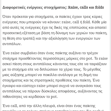
Διαφορετικές ενέργειες στοιχήματος: Raise, calls και folds
Όταν πρόκειται για στοιχήματα, οι παίκτες έχουν τρεις κύριες
ενέργειες που μπορούν να κάνουν: raise, call ή fold. Κάθε μία
από αυτές τις ενέργειες έχει τις δικές της επιπτώσεις και απαιτεί
προσεκτική εξέταση με βάση τη δύναμη των χεριών του παίκτη,
τη θέση στο τραπέζι και την αξιολόγηση των ενεργειών των
αντιπάλων.
Ένα raise συμβαίνει όταν ένας παίκτης αυξάνει το τρέχον
στοίχημα προσθέτοντας περισσότερες μάρκες στο pot. Το raise
ασκεί πίεση στους αντιπάλους κάνοντας τους είτε να ταιριάξουν
με το στοίχημα είτε να διπλώσουν τα χέρια τους. Το μέγεθος
μιας αύξησης μπορεί να ποικίλλει ανάλογα με τη δομή του
στοιχήματος και τις στρατηγικές προθέσεις του παίκτη. Ένα
έγκαιρο και εύστοχο raise μπορεί συχνά να αναγκάσει τους
αντιπάλους να πάρουν δύσκολες αποφάσεις, αυξάνοντας τις
πιθανότητες να κερδίσουν το pot.
Ένα call, από την άλλη πλευρά, είναι όταν ένας παίκτης