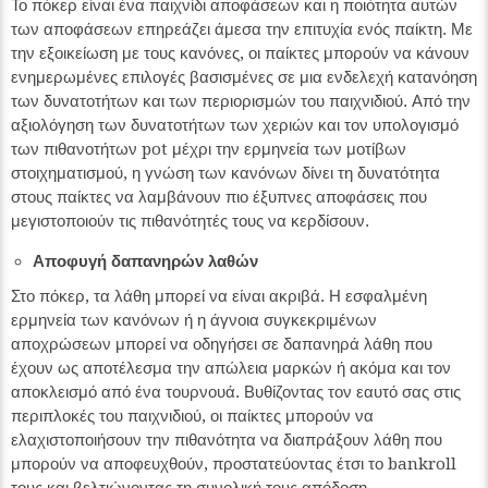
Το πόκερ είναι ένα παιχνίδι αποφάσεων και η ποιότητα αυτών
των αποφάσεων επηρεάζει άμεσα την επιτυχία ενός παίκτη. Με
την εξοικείωση με τους κανόνες, οι παίκτες μπορούν να κάνουν
ενημερωμένες επιλογές βασισμένες σε μια ενδελεχή κατανόηση
των δυνατοτήτων και των περιορισμών του παιχνιδιού. Από την
αξιολόγηση των δυνατοτήτων των χεριών και τον υπολογισμό
των πιθανοτήτων pot μέχρι την ερμηνεία των μοτίβων
στοιχηματισμού, η γνώση των κανόνων δίνει τη δυνατότητα
στους παίκτες να λαμβάνουν πιο έξυπνες αποφάσεις που
μεγιστοποιούν τις πιθανότητές τους να κερδίσουν.
Αποφυγή δαπανηρών λαθών
Στο πόκερ, τα λάθη μπορεί να είναι ακριβά. Η εσφαλμένη
ερμηνεία των κανόνων ή η άγνοια συγκεκριμένων
αποχρώσεων μπορεί να οδηγήσει σε δαπανηρά λάθη που
έχουν ως αποτέλεσμα την απώλεια μαρκών ή ακόμα και τον
αποκλεισμό από ένα τουρνουά. Βυθίζοντας τον εαυτό σας στις
περιπλοκές του παιχνιδιού, οι παίκτες μπορούν να
ελαχιστοποιήσουν την πιθανότητα να διαπράξουν λάθη που
μπορούν να αποφευχθούν, προστατεύοντας έτσι το bankroll