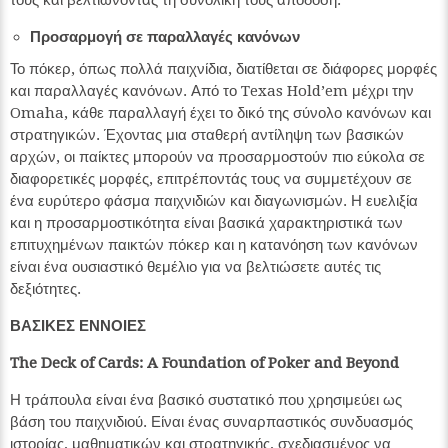
τους και βελτιώνοντας τη συνολική τους απόδοση.
Προσαρμογή σε παραλλαγές κανόνων
Το πόκερ, όπως πολλά παιχνίδια, διατίθεται σε διάφορες μορφές
και παραλλαγές κανόνων. Από το Texas Hold’em μέχρι την
Omaha, κάθε παραλλαγή έχει το δικό της σύνολο κανόνων και
στρατηγικών. Έχοντας μια σταθερή αντίληψη των βασικών
αρχών, οι παίκτες μπορούν να προσαρμοστούν πιο εύκολα σε
διαφορετικές μορφές, επιτρέποντάς τους να συμμετέχουν σε
ένα ευρύτερο φάσμα παιχνιδιών και διαγωνισμών. Η ευελιξία
και η προσαρμοστικότητα είναι βασικά χαρακτηριστικά των
επιτυχημένων παικτών πόκερ και η κατανόηση των κανόνων
είναι ένα ουσιαστικό θεμέλιο για να βελτιώσετε αυτές τις
δεξιότητες.
ΒΑΣΙΚΕΣ ΕΝΝΟΙΕΣ
The Deck of Cards: A Foundation of Poker and Beyond
Η τράπουλα είναι ένα βασικό συστατικό που χρησιμεύει ως
βάση του παιχνιδιού. Είναι ένας συναρπαστικός συνδυασμός
ιστορίας, μαθηματικών και στρατηγικής, σχεδιασμένος να