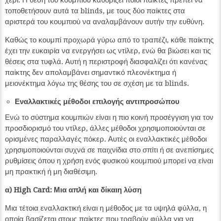
χέρι. Η θέση του κουμπιού καθορίζει ποιοι παίκτες πρέπει να
τοποθετήσουν αυτά τα blinds, με τους δύο παίκτες στα
αριστερά του κουμπιού να αναλαμβάνουν αυτήν την ευθύνη.
Καθώς το κουμπί προχωρά γύρω από το τραπέζι, κάθε παίκτης
έχει την ευκαιρία να ενεργήσει ως ντίλερ, ενώ θα βιώσει και τις
θέσεις στα τυφλά. Αυτή η περιστροφή διασφαλίζει ότι κανένας
παίκτης δεν απολαμβάνει σημαντικό πλεονέκτημα ή
μειονέκτημα λόγω της θέσης του σε σχέση με τα blinds.
Εναλλακτικές μέθοδοι επιλογής αντιπροσώπου
Ενώ το σύστημα κουμπιών είναι η πιο κοινή προσέγγιση για τον
προσδιορισμό του ντίλερ, άλλες μέθοδοι χρησιμοποιούνται σε
ορισμένες παραλλαγές πόκερ. Αυτές οι εναλλακτικές μέθοδοι
χρησιμοποιούνται συχνά σε παιχνίδια στο σπίτι ή σε ανεπίσημες
ρυθμίσεις όπου η χρήση ενός φυσικού κουμπιού μπορεί να είναι
μη πρακτική ή μη διαθέσιμη.
α) High Card: Μια απλή και δίκαιη λύση
Μια τέτοια εναλλακτική είναι η μέθοδος με τα υψηλά φύλλα, η
οποία βασίζεται στους παίκτες που τραβούν φύλλα για να