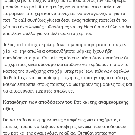
ταιριάζει με το τρέχον στοίχημα τοποθετώντας τον ίδιο αριθμό
μαρκών στο pot. Αυτή η ενέργεια επιτρέπει στον παίκτη να
παραμείνει στο χέρι και να συνεχίσει να ανταγωνίζεται για το
ποτ. Το call συνήθως γίνεται όταν ένας παίκτης πιστεύει ότι το
χέρι του έχει λογικές πιθανότητες να κερδίσει ή όταν θέλει να δει
επιπλέον φύλλα για να βελτιώσει το χέρι του.
Τέλος, το folding περιλαμβάνει την παραίτηση από το τρέχον
χέρι και την απώλεια οποιωνδήποτε μάρκες έχουν ήδη
επενδύσει στο pot. Οι παίκτες κάνουν πάσο όταν πιστεύουν ότι
το χέρι τους είναι αδύναμο και απίθανο να κερδίσουν ή όταν το
κόστος της συνέχισης στο χέρι υπερτερεί των πιθανών οφελών.
Το Folding είναι μια κρίσιμη πτυχή της στρατηγικής του πόκερ,
καθώς επιτρέπει στους παίκτες να διατηρούν τις μάρκες τους και
να αποφεύγουν περιττές απώλειες.
Κατανόηση των αποδόσεων του Pot και της αναμενόμενης
αξίας
Για να λάβουν τεκμηριωμένες αποφάσεις για στοιχήματα, οι
παίκτες πρέπει να λάβουν υπόψη τις έννοιες των αποδόσεων
του pot και της αναμενόμενης αξίας. Οι πιθανότητες ποτ