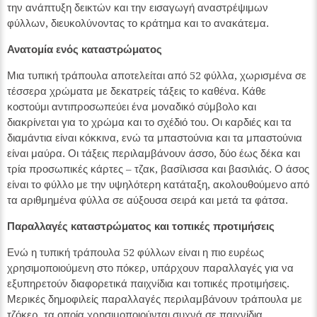
την ανάπτυξη δεικτών και την εισαγωγή αναστρέψιμων
φύλλων, διευκολύνοντας το κράτημα και το ανακάτεμα.
Ανατομία ενός καταστρώματος
Μια τυπική τράπουλα αποτελείται από 52 φύλλα, χωρισμένα σε
τέσσερα χρώματα με δεκατρείς τάξεις το καθένα. Κάθε
κοστούμι αντιπροσωπεύει ένα μοναδικό σύμβολο και
διακρίνεται για το χρώμα και το σχέδιό του. Οι καρδιές και τα
διαμάντια είναι κόκκινα, ενώ τα μπαστούνια και τα μπαστούνια
είναι μαύρα. Οι τάξεις περιλαμβάνουν άσσο, δύο έως δέκα και
τρία προσωπικές κάρτες – τζακ, βασίλισσα και βασιλιάς. Ο άσος
είναι το φύλλο με την υψηλότερη κατάταξη, ακολουθούμενο από
τα αριθμημένα φύλλα σε αύξουσα σειρά και μετά τα φάτσα.
Παραλλαγές καταστρώματος και τοπικές προτιμήσεις
Ενώ η τυπική τράπουλα 52 φύλλων είναι η πιο ευρέως
χρησιμοποιούμενη στο πόκερ, υπάρχουν παραλλαγές για να
εξυπηρετούν διαφορετικά παιχνίδια και τοπικές προτιμήσεις.
Μερικές δημοφιλείς παραλλαγές περιλαμβάνουν τράπουλα με
τζόκερ, τα οποία χρησιμοποιούνται συχνά σε παιχνίδια