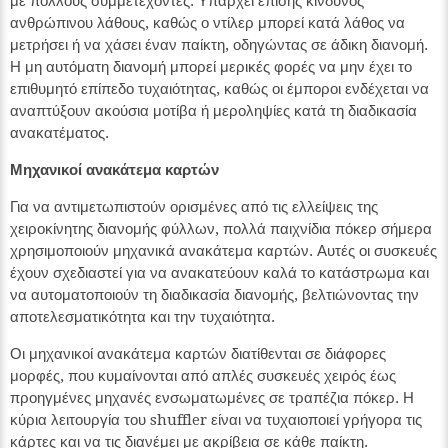
με πολλούς συμμετέχοντες. Υπάρχει επίσης κίνδυνος
ανθρώπινου λάθους, καθώς ο ντίλερ μπορεί κατά λάθος να
μετρήσει ή να χάσει έναν παίκτη, οδηγώντας σε άδικη διανομή.
Η μη αυτόματη διανομή μπορεί μερικές φορές να μην έχει το
επιθυμητό επίπεδο τυχαιότητας, καθώς οι έμποροι ενδέχεται να
αναπτύξουν ακούσια μοτίβα ή μεροληψίες κατά τη διαδικασία
ανακατέματος.
Μηχανικοί ανακάτεμα καρτών
Για να αντιμετωπιστούν ορισμένες από τις ελλείψεις της
χειροκίνητης διανομής φύλλων, πολλά παιχνίδια πόκερ σήμερα
χρησιμοποιούν μηχανικά ανακάτεμα καρτών. Αυτές οι συσκευές
έχουν σχεδιαστεί για να ανακατεύουν καλά το κατάστρωμα και
να αυτοματοποιούν τη διαδικασία διανομής, βελτιώνοντας την
αποτελεσματικότητα και την τυχαιότητα.
Οι μηχανικοί ανακάτεμα καρτών διατίθενται σε διάφορες
μορφές, που κυμαίνονται από απλές συσκευές χειρός έως
προηγμένες μηχανές ενσωματωμένες σε τραπέζια πόκερ. Η
κύρια λειτουργία του shuffler είναι να τυχαιοποιεί γρήγορα τις
κάρτες και να τις διανέμει με ακρίβεια σε κάθε παίκτη.