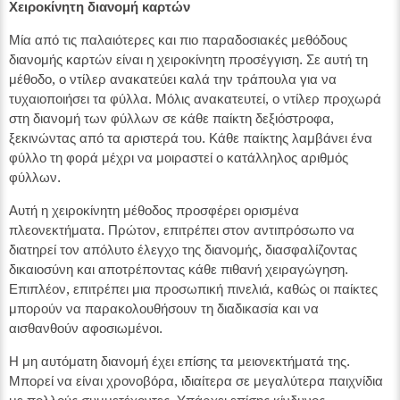
Χειροκίνητη διανομή καρτών
Μία από τις παλαιότερες και πιο παραδοσιακές μεθόδους
διανομής καρτών είναι η χειροκίνητη προσέγγιση. Σε αυτή τη
μέθοδο, ο ντίλερ ανακατεύει καλά την τράπουλα για να
τυχαιοποιήσει τα φύλλα. Μόλις ανακατευτεί, ο ντίλερ προχωρά
στη διανομή των φύλλων σε κάθε παίκτη δεξιόστροφα,
ξεκινώντας από τα αριστερά του. Κάθε παίκτης λαμβάνει ένα
φύλλο τη φορά μέχρι να μοιραστεί ο κατάλληλος αριθμός
φύλλων.
Αυτή η χειροκίνητη μέθοδος προσφέρει ορισμένα
πλεονεκτήματα. Πρώτον, επιτρέπει στον αντιπρόσωπο να
διατηρεί τον απόλυτο έλεγχο της διανομής, διασφαλίζοντας
δικαιοσύνη και αποτρέποντας κάθε πιθανή χειραγώγηση.
Επιπλέον, επιτρέπει μια προσωπική πινελιά, καθώς οι παίκτες
μπορούν να παρακολουθήσουν τη διαδικασία και να
αισθανθούν αφοσιωμένοι.
Η μη αυτόματη διανομή έχει επίσης τα μειονεκτήματά της.
Μπορεί να είναι χρονοβόρα, ιδιαίτερα σε μεγαλύτερα παιχνίδια