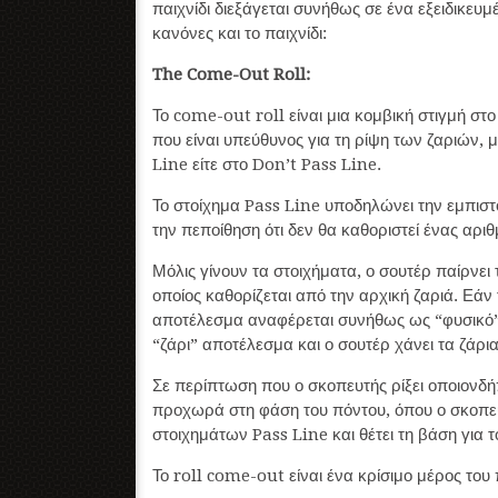
παιχνίδι διεξάγεται συνήθως σε ένα εξειδικευ
κανόνες και το παιχνίδι:
The Come-Out Roll:
Το come-out roll είναι μια κομβική στιγμή στ
που είναι υπεύθυνος για τη ρίψη των ζαριών, μ
Line είτε στο Don’t Pass Line.
Το στοίχημα Pass Line υποδηλώνει την εμπιστ
την πεποίθηση ότι δεν θα καθοριστεί ένας αρ
Μόλις γίνουν τα στοιχήματα, ο σουτέρ παίρνει 
οποίος καθορίζεται από την αρχική ζαριά. Εάν τ
αποτέλεσμα αναφέρεται συνήθως ως “φυσικό”. 
“ζάρι” αποτέλεσμα και ο σουτέρ χάνει τα ζάρια
Σε περίπτωση που ο σκοπευτής ρίξει οποιονδήπο
προχωρά στη φάση του πόντου, όπου ο σκοπευτή
στοιχημάτων Pass Line και θέτει τη βάση για 
Το roll come-out είναι ένα κρίσιμο μέρος του 