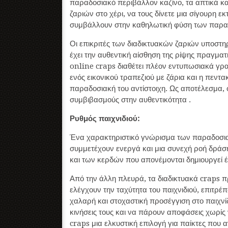
παραδοσιακό περιβάλλον καζίνο, τα απτικά και
ζαριών στο χέρι, να τους δίνετε μια σίγουρη 
συμβάλλουν στην καθηλωτική φύση των παρα
Οι επικριτές των διαδικτυακών ζαριών υποστη
έχει την αυθεντική αίσθηση της ρίψης πραγμα
online craps διαθέτει πλέον εντυπωσιακά γραφ
ενός εικονικού τραπεζιού με ζάρια και η πεντ
παραδοσιακή του αντίστοιχη. Ως αποτέλεσμα, 
συμβιβασμούς στην αυθεντικότητα .
Ρυθμός παιχνιδιού:
Ένα χαρακτηριστικό γνώρισμα των παραδοσιακώ
συμμετέχουν ενεργά και μια συνεχή ροή δράση
και των κερδών που απονέμονται δημιουργεί 
Από την άλλη πλευρά, τα διαδικτυακά craps π
ελέγχουν την ταχύτητα του παιχνιδιού, επιτρέπ
χαλαρή και στοχαστική προσέγγιση στο παιχνίδ
κινήσεις τους και να πάρουν αποφάσεις χωρίς 
craps μια ελκυστική επιλογή για παίκτες που