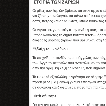
ΙΣΤΟΡΊΑ ΤΩΝ ΖΑΡΙΏΝ
Οι ρίζες των ζαριών βρίσκονται στον αρχαίο κ
για ζάρια χρονολογούνται πάνω από 5.000 χ
οστά, πέτρες και άλλα υλικά, υποδεικνύοντας 
Οι Αιγύπτιοι, γνωστοί για την αγάπη τους στα 
υποδηλώνοντας τη δημοτικότητα τέτοιων δραστ
διάφορες μορφές ζαριών που βρέθηκαν στη λο
Εξέλιξη του κινδύνου
Το παιχνίδι του κινδύνου, προάγγελος των σύ
των Άγγλων ιπποτών που ανακάλυψαν το παιχν
από την αραβική λέξη “al-zahr”, που σημαίνει
Το Hazard εξαπλώθηκε γρήγορα σε όλη την Ευρ
προσέφερε μια μεγάλη γκάμα επιλογών στοιχήμα
σε σύγχυση και διαφωνίες μεταξύ των παικτών
Birth of Craps
Για την αντιμετώπιση της πολυπλοκότητας του 