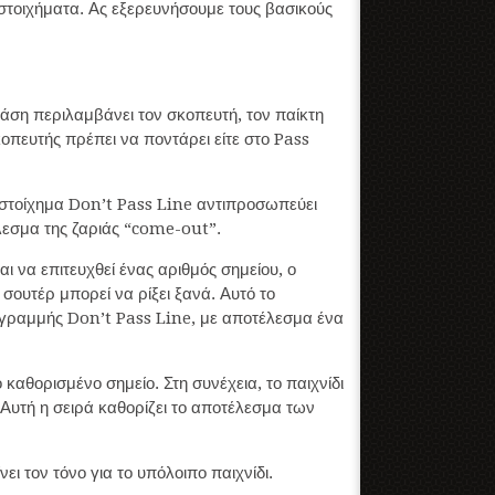
 στοιχήματα. Ας εξερευνήσουμε τους βασικούς
 φάση περιλαμβάνει τον σκοπευτή, τον παίκτη
κοπευτής πρέπει να ποντάρει είτε στο Pass
 στοίχημα Don’t Pass Line αντιπροσωπεύει
έλεσμα της ζαριάς “come-out”.
αι να επιτευχθεί ένας αριθμός σημείου, ο
ο σουτέρ μπορεί να ρίξει ξανά. Αυτό το
ς γραμμής Don’t Pass Line, με αποτέλεσμα ένα
 καθορισμένο σημείο. Στη συνέχεια, το παιχνίδι
 Αυτή η σειρά καθορίζει το αποτέλεσμα των
ει τον τόνο για το υπόλοιπο παιχνίδι.