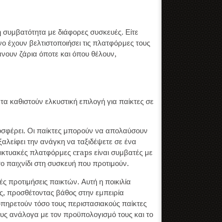
τη συμβατότητα με διάφορες συσκευές. Είτε
νο έχουν βελτιστοποιήσει τις πλατφόρμες τους
άνουν ζάρια όποτε και όπου θέλουν,
α καθιστούν ελκυστική επιλογή για παίκτες σε
ροσφέρει. Οι παίκτες μπορούν να απολαύσουν
ξαλείφει την ανάγκη να ταξιδέψετε σε ένα
αδικτυακές πλατφόρμες craps είναι συμβατές με
 παιχνίδι στη συσκευή που προτιμούν.
 προτιμήσεις παικτών. Αυτή η ποικιλία
ες, προσθέτοντας βάθος στην εμπειρία
υπηρετούν τόσο τους περιστασιακούς παίκτες
τους ανάλογα με τον προϋπολογισμό τους και το