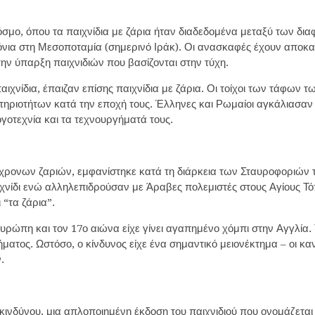
όσμο, όπου τα παιχνίδια με ζάρια ήταν διαδεδομένα μεταξύ των δια
ρόνια στη Μεσοποταμία (σημερινό Ιράκ). Οι ανασκαφές έχουν απο
την ύπαρξη παιχνιδιών που βασίζονται στην τύχη.
παιχνίδια, έπαιζαν επίσης παιχνίδια με ζάρια. Οι τοίχοι των τάφων
ηριοτήτων κατά την εποχή τους. Έλληνες και Ρωμαίοι αγκάλιασαν ε
γοτεχνία και τα τεχνουργήματά τους.
γχρονων ζαριών, εμφανίστηκε κατά τη διάρκεια των Σταυροφοριών τ
ίδι ενώ αλληλεπιδρούσαν με Άραβες πολεμιστές στους Αγίους Τόπ
 “τα ζάρια”.
ώπη και τον 17ο αιώνα είχε γίνει αγαπημένο χόμπι στην Αγγλία. Το
τος. Ωστόσο, ο κίνδυνος είχε ένα σημαντικό μειονέκτημα – οι καν
.
κινδύνου, μια απλοποιημένη έκδοση του παιχνιδιού που ονομάζεται