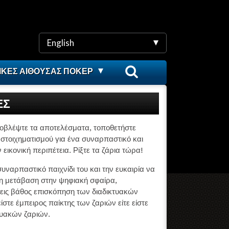
English
ΙΚΈΣ ΑΊΘΟΥΣΑΣ ΠΌΚΕΡ
ΕΣ
Προβλέψτε τα αποτελέσματα, τοποθετήστε
ς στοιχηματισμού για ένα συναρπαστικό και
εικονική περιπέτεια. Ρίξτε τα ζάρια τώρα!
υναρπαστικό παιχνίδι του και την ευκαιρία να
 τη μετάβαση στην ψηφιακή σφαίρα,
εις βάθος επισκόπηση των διαδικτυακών
ίστε έμπειρος παίκτης των ζαριών είτε είστε
τυακών ζαριών.