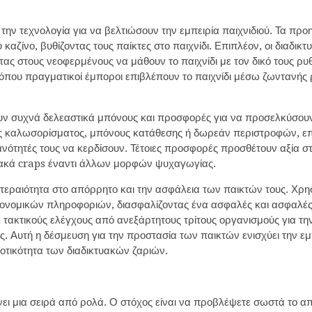
την τεχνολογία για να βελτιώσουν την εμπειρία παιχνιδιού. Τα προ
καζίνο, βυθίζοντας τους παίκτες στο παιχνίδι. Επιπλέον, οι διαδ
ντας στους νεοφερμένους να μάθουν το παιχνίδι με τον δικό τους
, όπου πραγματικοί έμποροι επιβλέπουν το παιχνίδι μέσω ζωντανής 
ν συχνά δελεαστικά μπόνους και προσφορές για να προσελκύσουν 
 καλωσορίσματος, μπόνους κατάθεσης ή δωρεάν περιστροφών, επι
θανότητές τους να κερδίσουν. Τέτοιες προσφορές προσθέτουν αξία σ
τυακά craps έναντι άλλων μορφών ψυχαγωγίας.
οτεραιότητα στο απόρρητο και την ασφάλεια των παικτών τους. Χρ
κονομικών πληροφοριών, διασφαλίζοντας ένα ασφαλές και ασφαλές 
ε τακτικούς ελέγχους από ανεξάρτητους τρίτους οργανισμούς για τη
υς. Αυτή η δέσμευση για την προστασία των παικτών ενισχύει την ε
τικότητα των διαδικτυακών ζαριών.
νει μια σειρά από ρολά. Ο στόχος είναι να προβλέψετε σωστά το απ