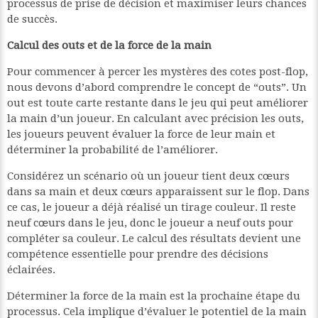
processus de prise de décision et maximiser leurs chances
de succès.
Calcul des outs et de la force de la main
Pour commencer à percer les mystères des cotes post-flop,
nous devons d’abord comprendre le concept de “outs”. Un
out est toute carte restante dans le jeu qui peut améliorer
la main d’un joueur. En calculant avec précision les outs,
les joueurs peuvent évaluer la force de leur main et
déterminer la probabilité de l’améliorer.
Considérez un scénario où un joueur tient deux cœurs
dans sa main et deux cœurs apparaissent sur le flop. Dans
ce cas, le joueur a déjà réalisé un tirage couleur. Il reste
neuf cœurs dans le jeu, donc le joueur a neuf outs pour
compléter sa couleur. Le calcul des résultats devient une
compétence essentielle pour prendre des décisions
éclairées.
Déterminer la force de la main est la prochaine étape du
processus. Cela implique d’évaluer le potentiel de la main