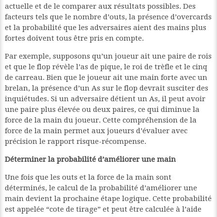
actuelle et de le comparer aux résultats possibles. Des
facteurs tels que le nombre d’outs, la présence d’overcards
et la probabilité que les adversaires aient des mains plus
fortes doivent tous être pris en compte.
Par exemple, supposons qu’un joueur ait une paire de rois
et que le flop révèle l’as de pique, le roi de trèfle et le cinq
de carreau. Bien que le joueur ait une main forte avec un
brelan, la présence d’un As sur le flop devrait susciter des
inquiétudes. Si un adversaire détient un As, il peut avoir
une paire plus élevée ou deux paires, ce qui diminue la
force de la main du joueur. Cette compréhension de la
force de la main permet aux joueurs d’évaluer avec
précision le rapport risque-récompense.
Déterminer la probabilité d’améliorer une main
Une fois que les outs et la force de la main sont
déterminés, le calcul de la probabilité d’améliorer une
main devient la prochaine étape logique. Cette probabilité
est appelée “cote de tirage” et peut être calculée à l’aide