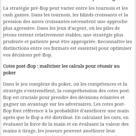
La stratégie pré-flop peut varier entre les tournois et les
cash games. Dans les tournois, les blinds croissants et la
pression des antes croissantes nécessitent une approche
plus agressive. Dans les jeux d’argent, où les piles de
jetons restent relativement stables, une stratégie plus
prudente et patiente peut être appropriée. Reconnaître les
distinctions entre ces formats est essentiel pour optimiser
vos décisions pré-flop.
Cotes post-flop : maîtriser les calculs pour réussir au
poker
Dans le jeu complexe du poker, où les compétences et la
stratégie s’entremêlent, la compréhension des cotes post-
flop est cruciale pour prendre des décisions éclairées et
gagner un avantage sur les adversaires. Les cotes post-
flop font référence à la probabilité d’améliorer une main
après que le flop a été distribué. En calculant les outs, en
évaluant la force de la main et en évaluant la valeur des
mains à tirage, les joueurs peuvent améliorer leur