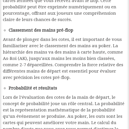
cartes fermées que vous recevez avant le flop. Cette
probabilité peut être exprimée numériquement ou en
pourcentage, offrant aux joueurs une compréhension
claire de leurs chances de succès.
Classement des mains pré-flop
Avant de plonger dans les cotes, il est important de vous
familiariser avec le classement des mains au poker. La
hiérarchie des mains va des mains à carte haute, comme
As-Roi (AK), jusqu’aux mains les moins bien classées,
comme 2-7 dépareillées. Comprendre la force relative des
différentes mains de départ est essentiel pour évaluer
avec précision les cotes pré-flop.
Probabilité et résultats
Lors de l’évaluation des cotes de la main de départ, le
concept de probabilité joue un rôle central. La probabilité
est la représentation mathématique de la probabilité
qu’un événement se produise. Au poker, les outs sont les
cartes qui peuvent améliorer votre main. Le calcul du