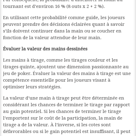
tournant est d’environ 16 % (8 outs x 2 + 2 %).
En utilisant cette probabilité comme guide, les joueurs
peuvent prendre des décisions éclairées quant à savoir
s’ils doivent continuer dans la main ou se coucher en
fonction de la valeur attendue de leur main.
Évaluer la valeur des mains dessinées
Les mains à tirage, comme les tirages couleur et les
tirages quinte, ajoutent une dimension passionnante au
jeu de poker. Évaluer la valeur des mains à tirage est une
compétence essentielle pour les joueurs visant à
optimiser leurs stratégies.
La valeur d’une main à tirage peut être déterminée en
considérant les chances de terminer le tirage par rapport
au gain potentiel. Si les chances de terminer le tirage
l’emportent sur le coût de la participation, la main de
tirage a de la valeur. À l’inverse, si les cotes sont
défavorables ou si le gain potentiel est insuffisant, il peut