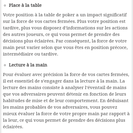
Place à la table
Votre position à la table de poker a un impact significatif
sur la force de vos cartes fermées. Plus votre position est
tardive, plus vous disposez d’informations sur les actions
des autres joueurs, ce qui vous permet de prendre des
décisions plus éclairées. Par conséquent, la force de votre
main peut varier selon que vous êtes en position précoce,
intermédiaire ou tardive.
Lecture à la main
Pour évaluer avec précision la force de vos cartes fermées,
il est essentiel de s’engager dans la lecture à la main. La
lecture des mains consiste à analyser l’éventail de mains
que vos adversaires peuvent détenir en fonction de leurs
habitudes de mise et de leur comportement. En déduisant
les mains probables de vos adversaires, vous pouvez
mieux évaluer la force de votre propre main par rapport à
la leur, ce qui vous permet de prendre des décisions plus
éclairées.