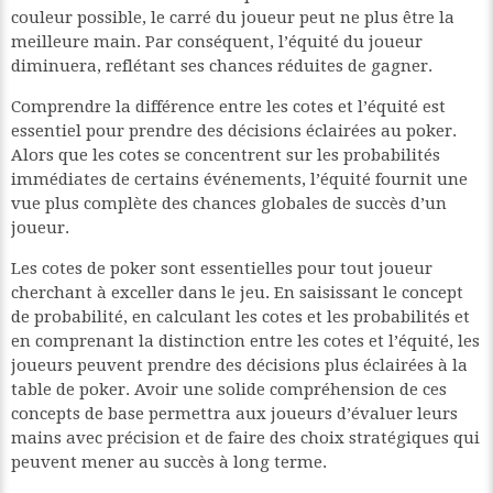
couleur possible, le carré du joueur peut ne plus être la
meilleure main. Par conséquent, l’équité du joueur
diminuera, reflétant ses chances réduites de gagner.
Comprendre la différence entre les cotes et l’équité est
essentiel pour prendre des décisions éclairées au poker.
Alors que les cotes se concentrent sur les probabilités
immédiates de certains événements, l’équité fournit une
vue plus complète des chances globales de succès d’un
joueur.
Les cotes de poker sont essentielles pour tout joueur
cherchant à exceller dans le jeu. En saisissant le concept
de probabilité, en calculant les cotes et les probabilités et
en comprenant la distinction entre les cotes et l’équité, les
joueurs peuvent prendre des décisions plus éclairées à la
table de poker. Avoir une solide compréhension de ces
concepts de base permettra aux joueurs d’évaluer leurs
mains avec précision et de faire des choix stratégiques qui
peuvent mener au succès à long terme.