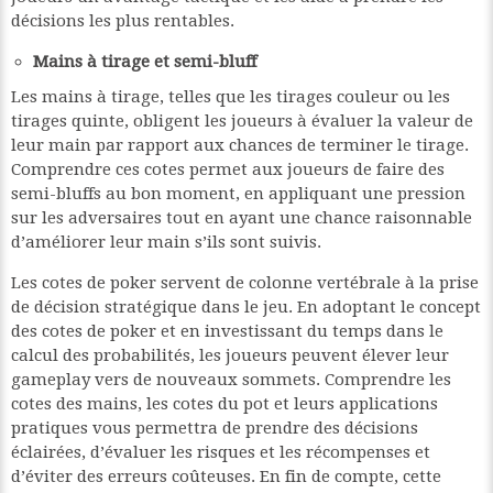
décisions les plus rentables.
Mains à tirage et semi-bluff
Les mains à tirage, telles que les tirages couleur ou les
tirages quinte, obligent les joueurs à évaluer la valeur de
leur main par rapport aux chances de terminer le tirage.
Comprendre ces cotes permet aux joueurs de faire des
semi-bluffs au bon moment, en appliquant une pression
sur les adversaires tout en ayant une chance raisonnable
d’améliorer leur main s’ils sont suivis.
Les cotes de poker servent de colonne vertébrale à la prise
de décision stratégique dans le jeu. En adoptant le concept
des cotes de poker et en investissant du temps dans le
calcul des probabilités, les joueurs peuvent élever leur
gameplay vers de nouveaux sommets. Comprendre les
cotes des mains, les cotes du pot et leurs applications
pratiques vous permettra de prendre des décisions
éclairées, d’évaluer les risques et les récompenses et
d’éviter des erreurs coûteuses. En fin de compte, cette