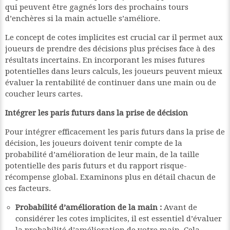
qui peuvent être gagnés lors des prochains tours
d’enchères si la main actuelle s’améliore.
Le concept de cotes implicites est crucial car il permet aux
joueurs de prendre des décisions plus précises face à des
résultats incertains. En incorporant les mises futures
potentielles dans leurs calculs, les joueurs peuvent mieux
évaluer la rentabilité de continuer dans une main ou de
coucher leurs cartes.
Intégrer les paris futurs dans la prise de décision
Pour intégrer efficacement les paris futurs dans la prise de
décision, les joueurs doivent tenir compte de la
probabilité d’amélioration de leur main, de la taille
potentielle des paris futurs et du rapport risque-
récompense global. Examinons plus en détail chacun de
ces facteurs.
Probabilité d’amélioration de la main :
Avant de
considérer les cotes implicites, il est essentiel d’évaluer