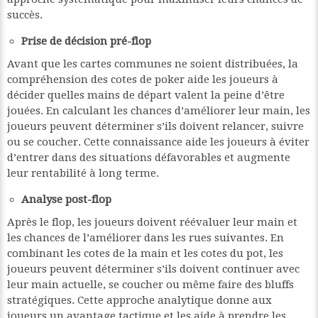
succès.
Prise de décision pré-flop
Avant que les cartes communes ne soient distribuées, la
compréhension des cotes de poker aide les joueurs à
décider quelles mains de départ valent la peine d’être
jouées. En calculant les chances d’améliorer leur main, les
joueurs peuvent déterminer s’ils doivent relancer, suivre
ou se coucher. Cette connaissance aide les joueurs à éviter
d’entrer dans des situations défavorables et augmente
leur rentabilité à long terme.
Analyse post-flop
Après le flop, les joueurs doivent réévaluer leur main et
les chances de l’améliorer dans les rues suivantes. En
combinant les cotes de la main et les cotes du pot, les
joueurs peuvent déterminer s’ils doivent continuer avec
leur main actuelle, se coucher ou même faire des bluffs
stratégiques. Cette approche analytique donne aux
joueurs un avantage tactique et les aide à prendre les