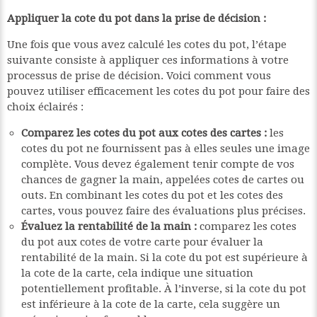
Appliquer la cote du pot dans la prise de décision :
Une fois que vous avez calculé les cotes du pot, l’étape
suivante consiste à appliquer ces informations à votre
processus de prise de décision. Voici comment vous
pouvez utiliser efficacement les cotes du pot pour faire des
choix éclairés :
Comparez les cotes du pot aux cotes des cartes :
les
cotes du pot ne fournissent pas à elles seules une image
complète. Vous devez également tenir compte de vos
chances de gagner la main, appelées cotes de cartes ou
outs. En combinant les cotes du pot et les cotes des
cartes, vous pouvez faire des évaluations plus précises.
Évaluez la rentabilité de la main :
comparez les cotes
du pot aux cotes de votre carte pour évaluer la
rentabilité de la main. Si la cote du pot est supérieure à
la cote de la carte, cela indique une situation
potentiellement profitable. À l’inverse, si la cote du pot
est inférieure à la cote de la carte, cela suggère un