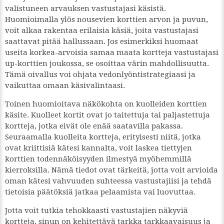
valistuneen arvauksen vastustajasi käsistä.
Huomioimalla ylös nousevien korttien arvon ja puvun,
voit alkaa rakentaa erilaisia käsiä, joita vastustajasi
saattavat pitää hallussaan. Jos esimerkiksi huomaat
useita korkea-arvoisia samaa maata kortteja vastustajasi
up-korttien joukossa, se osoittaa värin mahdollisuutta.
Tämä oivallus voi ohjata vedonlyöntistrategiaasi ja
vaikuttaa omaan käsivalintaasi.
Toinen huomioitava näkökohta on kuolleiden korttien
käsite. Kuolleet kortit ovat jo taitettuja tai paljastettuja
kortteja, jotka eivät ole enää saatavilla pakassa.
Seuraamalla kuolleita kortteja, erityisesti niitä, jotka
ovat kriittisiä kätesi kannalta, voit laskea tiettyjen
korttien todennäköisyyden ilmestyä myöhemmillä
kierroksilla. Nämä tiedot ovat tärkeitä, jotta voit arvioida
oman kätesi vahvuuden suhteessa vastustajiisi ja tehdä
tietoisia päätöksiä jatkaa pelaamista vai luovuttaa.
Jotta voit tutkia tehokkaasti vastustajien näkyviä
kortteja, sinun on kehitettävä tarkka tarkkaavaisuus ja