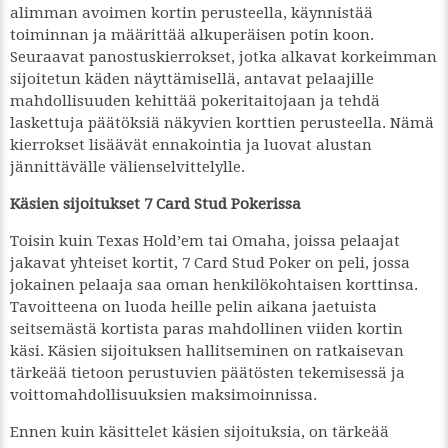
alimman avoimen kortin perusteella, käynnistää
toiminnan ja määrittää alkuperäisen potin koon.
Seuraavat panostuskierrokset, jotka alkavat korkeimman
sijoitetun käden näyttämisellä, antavat pelaajille
mahdollisuuden kehittää pokeritaitojaan ja tehdä
laskettuja päätöksiä näkyvien korttien perusteella. Nämä
kierrokset lisäävät ennakointia ja luovat alustan
jännittävälle välienselvittelylle.
Käsien sijoitukset 7 Card Stud Pokerissa
Toisin kuin Texas Hold’em tai Omaha, joissa pelaajat
jakavat yhteiset kortit, 7 Card Stud Poker on peli, jossa
jokainen pelaaja saa oman henkilökohtaisen korttinsa.
Tavoitteena on luoda heille pelin aikana jaetuista
seitsemästä kortista paras mahdollinen viiden kortin
käsi. Käsien sijoituksen hallitseminen on ratkaisevan
tärkeää tietoon perustuvien päätösten tekemisessä ja
voittomahdollisuuksien maksimoinnissa.
Ennen kuin käsittelet käsien sijoituksia, on tärkeää