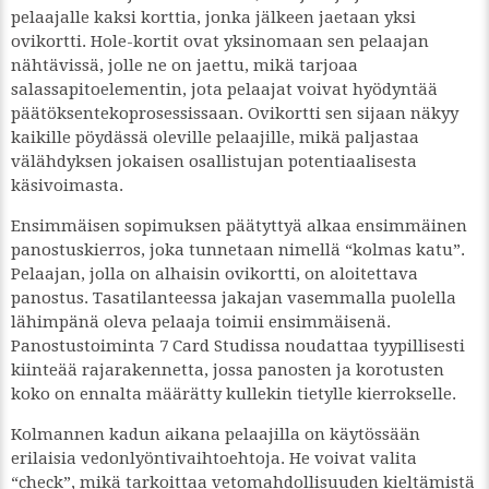
pelaajalle kaksi korttia, jonka jälkeen jaetaan yksi
ovikortti. Hole-kortit ovat yksinomaan sen pelaajan
nähtävissä, jolle ne on jaettu, mikä tarjoaa
salassapitoelementin, jota pelaajat voivat hyödyntää
päätöksentekoprosessissaan. Ovikortti sen sijaan näkyy
kaikille pöydässä oleville pelaajille, mikä paljastaa
välähdyksen jokaisen osallistujan potentiaalisesta
käsivoimasta.
Ensimmäisen sopimuksen päätyttyä alkaa ensimmäinen
panostuskierros, joka tunnetaan nimellä “kolmas katu”.
Pelaajan, jolla on alhaisin ovikortti, on aloitettava
panostus. Tasatilanteessa jakajan vasemmalla puolella
lähimpänä oleva pelaaja toimii ensimmäisenä.
Panostustoiminta 7 Card Studissa noudattaa tyypillisesti
kiinteää rajarakennetta, jossa panosten ja korotusten
koko on ennalta määrätty kullekin tietylle kierrokselle.
Kolmannen kadun aikana pelaajilla on käytössään
erilaisia vedonlyöntivaihtoehtoja. He voivat valita
“check”, mikä tarkoittaa vetomahdollisuuden kieltämistä