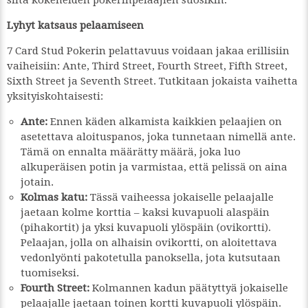
siitä kokeneiden pokerinpelaajien suosikin.
Lyhyt katsaus pelaamiseen
7 Card Stud Pokerin pelattavuus voidaan jakaa erillisiin
vaiheisiin: Ante, Third Street, Fourth Street, Fifth Street,
Sixth Street ja Seventh Street. Tutkitaan jokaista vaihetta
yksityiskohtaisesti:
Ante:
Ennen käden alkamista kaikkien pelaajien on
asetettava aloituspanos, joka tunnetaan nimellä ante.
Tämä on ennalta määrätty määrä, joka luo
alkuperäisen potin ja varmistaa, että pelissä on aina
jotain.
Kolmas katu:
Tässä vaiheessa jokaiselle pelaajalle
jaetaan kolme korttia – kaksi kuvapuoli alaspäin
(pihakortit) ja yksi kuvapuoli ylöspäin (ovikortti).
Pelaajan, jolla on alhaisin ovikortti, on aloitettava
vedonlyönti pakotetulla panoksella, jota kutsutaan
tuomiseksi.
Fourth Street:
Kolmannen kadun päätyttyä jokaiselle
pelaajalle jaetaan toinen kortti kuvapuoli ylöspäin.