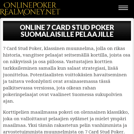
ONLINE 7 CARD STUD POKER
SUOMALAISILLE PELAAJILLE
7 Card Stud Poker, klassinen muunnelma, jolla on rikas
historia, vangitsee pelaajat seitsemällä kortilla, joista osa
on näkyvissä ja osa piilossa. Vastustajien korttien
tarkkaileminen samalla kun salaat strategiasi, lisää
juonittelua. Potentiaalisten voittokäsien havaitseminen
ja taitava vedonlyönti ovat avainasemassa tässä
palkitsevassa versiossa, jota oikean rahan
pokerinpelaajat ovat vaalineet Suomessa sukupolvien
ajan.
Korttipelien maailmassa pokeri on olennainen klassikko,
joka on valloittanut pelaajien sydämet ja mielet ympäri
maailmaa. Yksi tämän rakastetun pelin vanhimmista ja
arvostetuimmista muunnelmista on 7 Card Stud Poker.