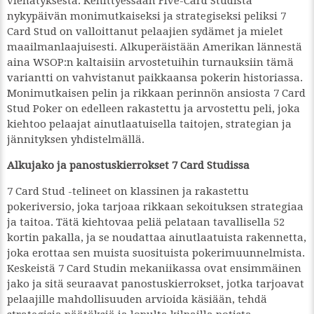
viehätyksestä. Kehittyessään Five-Card Studista
nykypäivän monimutkaiseksi ja strategiseksi peliksi 7
Card Stud on valloittanut pelaajien sydämet ja mielet
maailmanlaajuisesti. Alkuperäistään Amerikan lännestä
aina WSOP:n kaltaisiin arvostetuihin turnauksiin tämä
variantti on vahvistanut paikkaansa pokerin historiassa.
Monimutkaisen pelin ja rikkaan perinnön ansiosta 7 Card
Stud Poker on edelleen rakastettu ja arvostettu peli, joka
kiehtoo pelaajat ainutlaatuisella taitojen, strategian ja
jännityksen yhdistelmällä.
Alkujako ja panostuskierrokset 7 Card Studissa
7 Card Stud -telineet on klassinen ja rakastettu
pokeriversio, joka tarjoaa rikkaan sekoituksen strategiaa
ja taitoa. Tätä kiehtovaa peliä pelataan tavallisella 52
kortin pakalla, ja se noudattaa ainutlaatuista rakennetta,
joka erottaa sen muista suosituista pokerimuunnelmista.
Keskeistä 7 Card Studin mekaniikassa ovat ensimmäinen
jako ja sitä seuraavat panostuskierrokset, jotka tarjoavat
pelaajille mahdollisuuden arvioida käsiään, tehdä