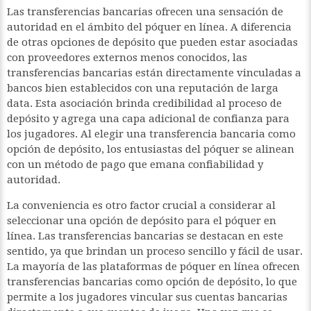
Las transferencias bancarias ofrecen una sensación de
autoridad en el ámbito del póquer en línea. A diferencia
de otras opciones de depósito que pueden estar asociadas
con proveedores externos menos conocidos, las
transferencias bancarias están directamente vinculadas a
bancos bien establecidos con una reputación de larga
data. Esta asociación brinda credibilidad al proceso de
depósito y agrega una capa adicional de confianza para
los jugadores. Al elegir una transferencia bancaria como
opción de depósito, los entusiastas del póquer se alinean
con un método de pago que emana confiabilidad y
autoridad.
La conveniencia es otro factor crucial a considerar al
seleccionar una opción de depósito para el póquer en
línea. Las transferencias bancarias se destacan en este
sentido, ya que brindan un proceso sencillo y fácil de usar.
La mayoría de las plataformas de póquer en línea ofrecen
transferencias bancarias como opción de depósito, lo que
permite a los jugadores vincular sus cuentas bancarias