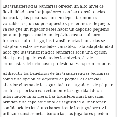
Las transferencias bancarias ofrecen un alto nivel de
flexibilidad para los jugadores. Con las transferencias
bancarias, las personas pueden depositar montos
variables, según su presupuesto y preferencias de juego.
Ya sea que un jugador desee hacer un depósito pequeño
para un juego casual o un depósito sustancial para
torneos de alto riesgo, las transferencias bancarias se
adaptan a estas necesidades variables. Esta adaptabilidad
hace que las transferencias bancarias sean una opción
ideal para jugadores de todos los niveles, desde
entusiastas del ocio hasta profesionales experimentados.
Al discutir los beneficios de las transferencias bancarias
como una opción de depósito de póquer, es esencial
abordar el tema de la seguridad. Los jugadores de póquer
en línea priorizan correctamente la seguridad de su
información financiera. Las transferencias bancarias
brindan una capa adicional de seguridad al mantener
confidenciales los datos bancarios de los jugadores. Al
utilizar transferencias bancarias, los jugadores pueden