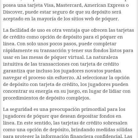
posea una tarjeta Visa, Mastercard, American Express o
Discover, puede estar seguro de que su depósito será
aceptado en la mayoría de los sitios web de póquer.
La facilidad de uso es otra ventaja que ofrecen las tarjetas
de crédito como opción de depósito para el póquer en
línea. Con solo unos pocos pasos, puede completar
rápidamente su transacción y tener sus fondos listos para
usar en las mesas de póquer virtual. La naturaleza
intuitiva de las transacciones con tarjeta de crédito
garantiza que incluso los jugadores novatos puedan
navegar el proceso sin esfuerzo. Al seleccionar la opción
de depósito con tarjeta de crédito, los jugadores pueden
concentrar su energía en su juego, en lugar de lidiar con
procedimientos de depósito complejos.
La seguridad es una preocupación primordial para los
jugadores de póquer que desean depositar fondos en
línea. En este sentido, las tarjetas de crédito sobresalen
como una opción de depósito, brindando medidas sólidas
para proteger la información financiera confidencial. Las