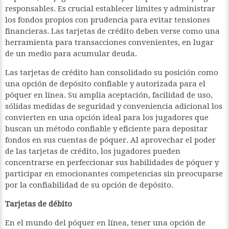
responsables. Es crucial establecer límites y administrar
los fondos propios con prudencia para evitar tensiones
financieras. Las tarjetas de crédito deben verse como una
herramienta para transacciones convenientes, en lugar
de un medio para acumular deuda.
Las tarjetas de crédito han consolidado su posición como
una opción de depósito confiable y autorizada para el
póquer en línea. Su amplia aceptación, facilidad de uso,
sólidas medidas de seguridad y conveniencia adicional los
convierten en una opción ideal para los jugadores que
buscan un método confiable y eficiente para depositar
fondos en sus cuentas de póquer. Al aprovechar el poder
de las tarjetas de crédito, los jugadores pueden
concentrarse en perfeccionar sus habilidades de póquer y
participar en emocionantes competencias sin preocuparse
por la confiabilidad de su opción de depósito.
Tarjetas de débito
En el mundo del póquer en línea, tener una opción de