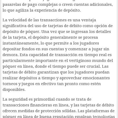
pasarelas de pago complejas o creen cuentas adicionales,
lo que agiliza la experiencia de depósito.
La velocidad de las transacciones es una ventaja
significativa del uso de tarjetas de débito como opción de
depósito de póquer. Una vez que se ingresan los detalles
de la tarjeta, el depósito generalmente se procesa
instantáneamente, lo que permite a los jugadores
depositar fondos en sus cuentas y comenzar a jugar sin
demora. Esta capacidad de transacción en tiempo real es
particularmente importante en el vertiginoso mundo del
póquer en línea, donde el tiempo puede ser crucial. Las
tarjetas de débito garantizan que los jugadores puedan
realizar depósitos a tiempo y aprovechar emocionantes
torneos y juegos en efectivo tan pronto como estén
disponibles.
La seguridad es primordial cuando se trata de
transacciones financieras en línea, y las tarjetas de débito
ofrecen medidas de protección sólidas. Las plataformas de
póquer en línea de buena reputación emplean tecnologías