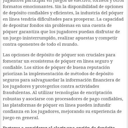
jugadores participar en juegos de efectivo, torneos y otros
formatos emocionantes. Sin la disponibilidad de opciones
de depósito confiables y eficientes, la industria del póquer
en línea tendría dificultades para prosperar. La capacidad
de depositar fondos sin problemas en una cuenta de
póquer garantiza que los jugadores puedan disfrutar de
un juego ininterrumpido, realizar apuestas y competir
contra oponentes de todo el mundo.
Las opciones de depósito de póquer son cruciales para
fomentar un ecosistema de póquer en línea seguro y
confiable. Los sitios de póquer de buena reputación
priorizan la implementación de métodos de depósito
seguros para salvaguardar la información financiera de
los jugadores y protegerlos contra actividades
fraudulentas. Al utilizar tecnologías de encriptación
robustas y asociarse con procesadores de pago confiables,
las plataformas de póquer en línea pueden infundir
confianza en los jugadores, mejorando su experiencia de
juego en general.