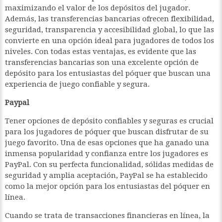
maximizando el valor de los depósitos del jugador.
Además, las transferencias bancarias ofrecen flexibilidad,
seguridad, transparencia y accesibilidad global, lo que las
convierte en una opción ideal para jugadores de todos los
niveles. Con todas estas ventajas, es evidente que las
transferencias bancarias son una excelente opción de
depósito para los entusiastas del póquer que buscan una
experiencia de juego confiable y segura.
Paypal
Tener opciones de depósito confiables y seguras es crucial
para los jugadores de póquer que buscan disfrutar de su
juego favorito. Una de esas opciones que ha ganado una
inmensa popularidad y confianza entre los jugadores es
PayPal. Con su perfecta funcionalidad, sólidas medidas de
seguridad y amplia aceptación, PayPal se ha establecido
como la mejor opción para los entusiastas del póquer en
línea.
Cuando se trata de transacciones financieras en línea, la