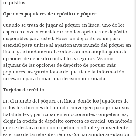
requisitos.
Opciones populares de depósito de póquer
Cuando se trata de jugar al póquer en línea, uno de los
aspectos clave a considerar son las opciones de depósito
disponibles para usted. Hacer un depósito es un paso
esencial para unirse al apasionante mundo del póquer en
línea, y es fundamental contar con una amplia gama de
opciones de depósito confiables y seguras. Veamos
algunas de las opciones de depósito de póquer más
populares, asegurándonos de que tiene la información
necesaria para tomar una decisión informada.
Tarjetas de crédito
En el mundo del póquer en línea, donde los jugadores de
todos los rincones del mundo convergen para probar sus
habilidades y participar en emocionantes competencias,
elegir la opción de depósito correcta es crucial. Un método
que se destaca como una opción confiable y conveniente
es el uso de tarjetas de crédito. Con su amplia aceptación,