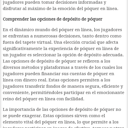
jugadores pueden tomar decisiones informadas y
disfrutar al máximo de la emoción del póquer en línea.
Comprender las opciones de depósito de póquer
En el dinámico mundo del póquer en línea, los jugadores
se enfrentan a numerosas decisiones, tanto dentro como
fuera del tapete virtual. Una elección crucial que afecta
significativamente la experiencia de póquer en línea de
un jugador es seleccionar la opción de depósito adecuada.
Las opciones de depósito de póquer se refieren a los
diversos métodos y plataformas a través de los cuales los
jugadores pueden financiar sus cuentas de póquer en
línea con dinero real. Estas opciones permiten a los
jugadores transferir fondos de manera segura, eficiente y
conveniente, permitiéndoles participar en el emocionante
reino del póquer en línea con facilidad.
La importancia de las opciones de depósito de póquer no
se puede exagerar. Estas opciones sirven como el
elemento vital del póquer en línea, lo que permite a los