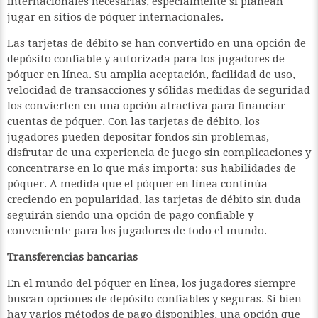
internacionales necesarias, especialmente si planean
jugar en sitios de póquer internacionales.
Las tarjetas de débito se han convertido en una opción de
depósito confiable y autorizada para los jugadores de
póquer en línea. Su amplia aceptación, facilidad de uso,
velocidad de transacciones y sólidas medidas de seguridad
los convierten en una opción atractiva para financiar
cuentas de póquer. Con las tarjetas de débito, los
jugadores pueden depositar fondos sin problemas,
disfrutar de una experiencia de juego sin complicaciones y
concentrarse en lo que más importa: sus habilidades de
póquer. A medida que el póquer en línea continúa
creciendo en popularidad, las tarjetas de débito sin duda
seguirán siendo una opción de pago confiable y
conveniente para los jugadores de todo el mundo.
Transferencias bancarias
En el mundo del póquer en línea, los jugadores siempre
buscan opciones de depósito confiables y seguras. Si bien
hay varios métodos de pago disponibles, una opción que