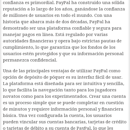
confianza es primordial. PayPal ha construido una sólida
reputación a lo largo de los años, ganándose la confianza
de millones de usuarios en todo el mundo. Con una
historia que abarca más de dos décadas, PayPal ha
demostrado ser una plataforma confiable y segura para
manejar pagos en línea. Está regulado por varias
autoridades financieras y opera bajo estrictas pautas de
cumplimiento, lo que garantiza que los fondos de los
usuarios estén protegidos y que su información personal
permanezca confidencial.
Una de las principales ventajas de utilizar PayPal como
opción de depósito de póquer es su interfaz fácil de usar.
La plataforma está diseñada para ser intuitiva y sencilla,
lo que facilita la navegación tanto para los jugadores
novatos como para los experimentados. Crear una cuenta
es un proceso simple que se puede completar en cuestión
de minutos y requiere información personal y financiera
básica. Una vez configurada la cuenta, los usuarios
pueden vincular sus cuentas bancarias, tarjetas de crédito
o tarjetas de débito a su cuenta de PayPal, lo que les