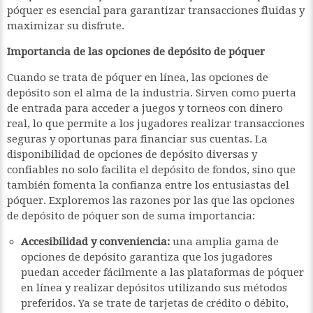
póquer es esencial para garantizar transacciones fluidas y
maximizar su disfrute.
Importancia de las opciones de depósito de póquer
Cuando se trata de póquer en línea, las opciones de
depósito son el alma de la industria. Sirven como puerta
de entrada para acceder a juegos y torneos con dinero
real, lo que permite a los jugadores realizar transacciones
seguras y oportunas para financiar sus cuentas. La
disponibilidad de opciones de depósito diversas y
confiables no solo facilita el depósito de fondos, sino que
también fomenta la confianza entre los entusiastas del
póquer. Exploremos las razones por las que las opciones
de depósito de póquer son de suma importancia:
Accesibilidad y conveniencia:
una amplia gama de
opciones de depósito garantiza que los jugadores
puedan acceder fácilmente a las plataformas de póquer
en línea y realizar depósitos utilizando sus métodos
preferidos. Ya se trate de tarjetas de crédito o débito,