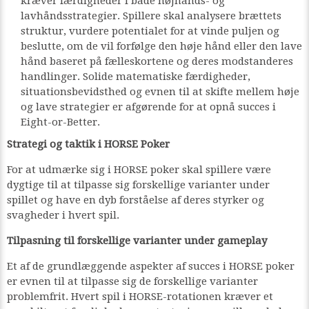
kræver færdigheder i både højhånds- og
lavhåndsstrategier. Spillere skal analysere brættets
struktur, vurdere potentialet for at vinde puljen og
beslutte, om de vil forfølge den høje hånd eller den lave
hånd baseret på fælleskortene og deres modstanderes
handlinger. Solide matematiske færdigheder,
situationsbevidsthed og evnen til at skifte mellem høje
og lave strategier er afgørende for at opnå succes i
Eight-or-Better.
Strategi og taktik i HORSE Poker
For at udmærke sig i HORSE poker skal spillere være
dygtige til at tilpasse sig forskellige varianter under
spillet og have en dyb forståelse af deres styrker og
svagheder i hvert spil.
Tilpasning til forskellige varianter under gameplay
Et af de grundlæggende aspekter af succes i HORSE poker
er evnen til at tilpasse sig de forskellige varianter
problemfrit. Hvert spil i HORSE-rotationen kræver et