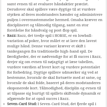
samt evnen til at evaluere håndaktier præcist.
Derudover skal spillere være dygtige til at vurdere
styrken af deres modstanders hænder og administrere
puljen i overensstemmelse hermed. Omaha kræver en
disciplineret og tålmodig tilgang, samt en stor
forståelse for håndvalg og post-flop spil.
Razz:
Razz, det tredje spil i HORSE, er en lowball-
variation af poker, hvor målet er at lave den lavest
mulige hånd. Denne variant kræver et skift i
tankegangen fra traditionelle high-hand spil. De
færdigheder, der er nødvendige for at få succes i Razz,
drejer sig om evnen til nøjagtigt at læse tabellen,
vurdere værdien af hvert kort og vurdere potentialet
for forbedring. Dygtige spillere udmærker sig ved at
bestemme, hvornår de skal fortsætte med at satse, og
hvornår de skal folde, baseret på deres modstanderes
eksponerede kort. Tålmodighed, disciplin og evnen til
at tilpasse sig hurtigt til spillets skiftende dynamik er
afgørende for at opnå succes i Razz.
Seven-Card Stud:
I Seven-Card Stud, det fjerde spil i