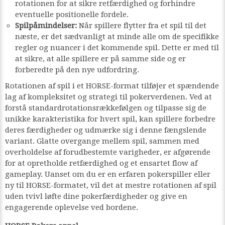
rotationen for at sikre retfærdighed og forhindre
eventuelle positionelle fordele.
Spilpåmindelser:
Når spillere flytter fra et spil til det
næste, er det sædvanligt at minde alle om de specifikke
regler og nuancer i det kommende spil. Dette er med til
at sikre, at alle spillere er på samme side og er
forberedte på den nye udfordring.
Rotationen af spil i et HORSE-format tilføjer et spændende
lag af kompleksitet og strategi til pokerverdenen. Ved at
forstå standardrotationsrækkefølgen og tilpasse sig de
unikke karakteristika for hvert spil, kan spillere forbedre
deres færdigheder og udmærke sig i denne fængslende
variant. Glatte overgange mellem spil, sammen med
overholdelse af forudbestemte varigheder, er afgørende
for at opretholde retfærdighed og et ensartet flow af
gameplay. Uanset om du er en erfaren pokerspiller eller
ny til HORSE-formatet, vil det at mestre rotationen af spil
uden tvivl løfte dine pokerfærdigheder og give en
engagerende oplevelse ved bordene.