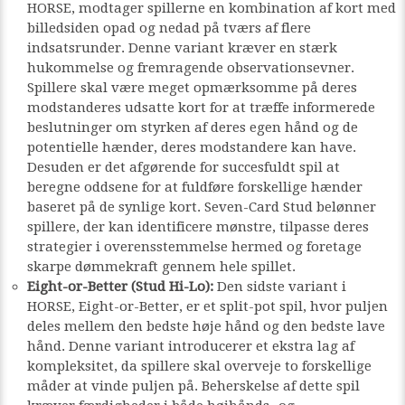
HORSE, modtager spillerne en kombination af kort med
billedsiden opad og nedad på tværs af flere
indsatsrunder. Denne variant kræver en stærk
hukommelse og fremragende observationsevner.
Spillere skal være meget opmærksomme på deres
modstanderes udsatte kort for at træffe informerede
beslutninger om styrken af deres egen hånd og de
potentielle hænder, deres modstandere kan have.
Desuden er det afgørende for succesfuldt spil at
beregne oddsene for at fuldføre forskellige hænder
baseret på de synlige kort. Seven-Card Stud belønner
spillere, der kan identificere mønstre, tilpasse deres
strategier i overensstemmelse hermed og foretage
skarpe dømmekraft gennem hele spillet.
Eight-or-Better (Stud Hi-Lo):
Den sidste variant i
HORSE, Eight-or-Better, er et split-pot spil, hvor puljen
deles mellem den bedste høje hånd og den bedste lave
hånd. Denne variant introducerer et ekstra lag af
kompleksitet, da spillere skal overveje to forskellige
måder at vinde puljen på. Beherskelse af dette spil