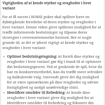
Vigtigheden af at kende styrker og svagheder i hver
variant
For at få succes i HORSE poker skal spillere have en
dybdegående forståelse af deres styrker og svagheder i
hver variant. Denne viden giver spillerne mulighed for at
træffe informerede beslutninger og tilpasse deres
strategier i overensstemmelse hermed. Her er nogle
grunde til, at det er yderst vigtigt at kende styrker og
svagheder i hver variant:
Optimer beslutningstagning:
At forstå dine styrker og
svagheder i hver variant gør dig i stand til at optimere
din beslutningsproces. Ved at genkende de spil, hvor du
har en konkurrencefordel, kan du træffe mere selvsikre
og kalkulerede valg. Omvendt giver det dig mulighed
for at være opmærksom på dine svagheder og udvise
forsigtighed og undgå unødvendige risici.
Identificer områder til forbedring:
At kende dine
svagheder i hver variant giver dig mulighed for at
identificere områder til forbedring og fokusere din