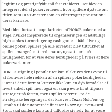
legitimt og prestigefyldt spil fast etableret. Det blev en
integreret del af pokerverdenen, hvor spillere dystede om
titlen som HEST-mester som en eftertragtet præstation i
deres karriere.
Med tiden fortsatte populariteten af HORSE poker med at
stige, hvilket inspirerede til organiseringen af adskillige
high-stakes turneringer og cash games i både live og
online poker. Spillere på alle niveauer blev tiltrukket af
spillets mangefacetterede natur, og satte pris på
muligheden for at vise deres færdigheder på tværs af flere
pokervarianter.
HORSEs stigning i popularitet kan tilskrives dens evne til
at fremvise hele rækken af en spillers pokerfærdigheder.
Succes i dette format kræver ikke kun en dyb forståelse af
hvert enkelt spil, men også en skarp evne til at tilpasse
strategier på farten, mens spillet roterer. Fra de
strategiske beregninger, der kræves i Texas Hold’em og
Omaha til de nuancerede finesser i Razz og Seven-Card
Stud, skal spillere konstant udfordre sig selv for at være