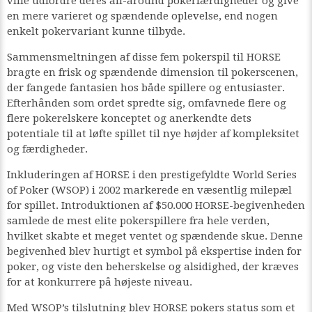
ville udfordre deres all-around pokerfærdigheder og give
en mere varieret og spændende oplevelse, end nogen
enkelt pokervariant kunne tilbyde.
Sammensmeltningen af disse fem pokerspil til HORSE
bragte en frisk og spændende dimension til pokerscenen,
der fangede fantasien hos både spillere og entusiaster.
Efterhånden som ordet spredte sig, omfavnede flere og
flere pokerelskere konceptet og anerkendte dets
potentiale til at løfte spillet til nye højder af kompleksitet
og færdigheder.
Inkluderingen af HORSE i den prestigefyldte World Series
of Poker (WSOP) i 2002 markerede en væsentlig milepæl
for spillet. Introduktionen af $50.000 HORSE-begivenheden
samlede de mest elite pokerspillere fra hele verden,
hvilket skabte et meget ventet og spændende skue. Denne
begivenhed blev hurtigt et symbol på ekspertise inden for
poker, og viste den beherskelse og alsidighed, der kræves
for at konkurrere på højeste niveau.
Med WSOP’s tilslutning blev HORSE pokers status som et