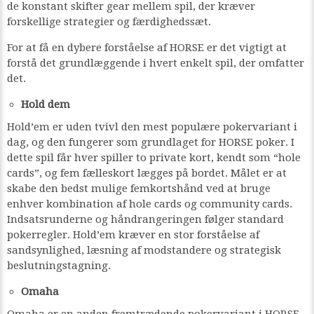
de konstant skifter gear mellem spil, der kræver
forskellige strategier og færdighedssæt.
For at få en dybere forståelse af HORSE er det vigtigt at
forstå det grundlæggende i hvert enkelt spil, der omfatter
det.
Hold dem
Hold’em er uden tvivl den mest populære pokervariant i
dag, og den fungerer som grundlaget for HORSE poker. I
dette spil får hver spiller to private kort, kendt som “hole
cards”, og fem fælleskort lægges på bordet. Målet er at
skabe den bedst mulige femkortshånd ved at bruge
enhver kombination af hole cards og community cards.
Indsatsrunderne og håndrangeringen følger standard
pokerregler. Hold’em kræver en stor forståelse af
sandsynlighed, læsning af modstandere og strategisk
beslutningstagning.
Omaha