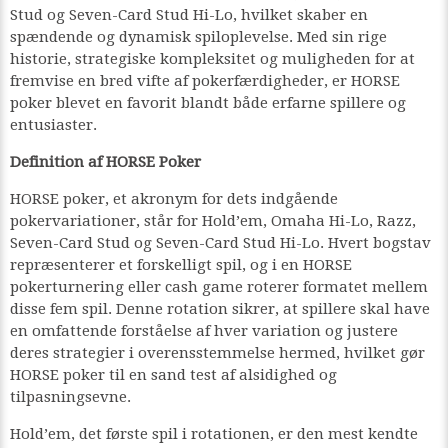
Stud og Seven-Card Stud Hi-Lo, hvilket skaber en
spændende og dynamisk spiloplevelse. Med sin rige
historie, strategiske kompleksitet og muligheden for at
fremvise en bred vifte af pokerfærdigheder, er HORSE
poker blevet en favorit blandt både erfarne spillere og
entusiaster.
Definition af HORSE Poker
HORSE poker, et akronym for dets indgående
pokervariationer, står for Hold’em, Omaha Hi-Lo, Razz,
Seven-Card Stud og Seven-Card Stud Hi-Lo. Hvert bogstav
repræsenterer et forskelligt spil, og i en HORSE
pokerturnering eller cash game roterer formatet mellem
disse fem spil. Denne rotation sikrer, at spillere skal have
en omfattende forståelse af hver variation og justere
deres strategier i overensstemmelse hermed, hvilket gør
HORSE poker til en sand test af alsidighed og
tilpasningsevne.
Hold’em, det første spil i rotationen, er den mest kendte