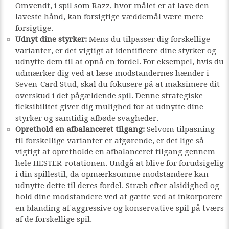
Omvendt, i spil som Razz, hvor målet er at lave den
laveste hånd, kan forsigtige væddemål være mere
forsigtige.
Udnyt dine styrker:
Mens du tilpasser dig forskellige
varianter, er det vigtigt at identificere dine styrker og
udnytte dem til at opnå en fordel. For eksempel, hvis du
udmærker dig ved at læse modstandernes hænder i
Seven-Card Stud, skal du fokusere på at maksimere dit
overskud i det pågældende spil. Denne strategiske
fleksibilitet giver dig mulighed for at udnytte dine
styrker og samtidig afbøde svagheder.
Oprethold en afbalanceret tilgang:
Selvom tilpasning
til forskellige varianter er afgørende, er det lige så
vigtigt at opretholde en afbalanceret tilgang gennem
hele HESTER-rotationen. Undgå at blive for forudsigelig
i din spillestil, da opmærksomme modstandere kan
udnytte dette til deres fordel. Stræb efter alsidighed og
hold dine modstandere ved at gætte ved at inkorporere
en blanding af aggressive og konservative spil på tværs
af de forskellige spil.