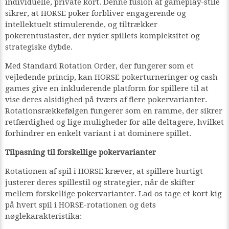
individuelle, private kort. Denne fusion af gameplay-stile
sikrer, at HORSE poker forbliver engagerende og
intellektuelt stimulerende, og tiltrækker
pokerentusiaster, der nyder spillets kompleksitet og
strategiske dybde.
Med Standard Rotation Order, der fungerer som et
vejledende princip, kan HORSE pokerturneringer og cash
games give en inkluderende platform for spillere til at
vise deres alsidighed på tværs af flere pokervarianter.
Rotationsrækkefølgen fungerer som en ramme, der sikrer
retfærdighed og lige muligheder for alle deltagere, hvilket
forhindrer en enkelt variant i at dominere spillet.
Tilpasning til forskellige pokervarianter
Rotationen af spil i HORSE kræver, at spillere hurtigt
justerer deres spillestil og strategier, når de skifter
mellem forskellige pokervarianter. Lad os tage et kort kig
på hvert spil i HORSE-rotationen og dets
nøglekarakteristika: