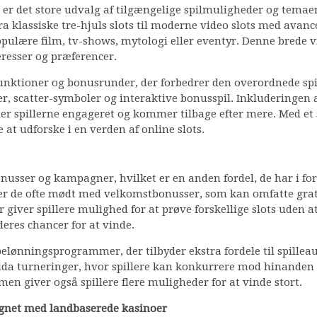
s er det store udvalg af tilgængelige spilmuligheder og tema
a klassiske tre-hjuls slots til moderne video slots med avanc
populære film, tv-shows, mytologi eller eventyr. Denne brede vi
eresser og præferencer.
unktioner og bonusrunder, der forbedrer den overordnede spi
er, scatter-symboler og interaktive bonusspil. Inkluderingen 
r spillerne engageret og kommer tilbage efter mere. Med et s
 at udforske i en verden af online slots.
onusser og kampagner, hvilket er en anden fordel, de har i fo
liver de ofte mødt med velkomstbonusser, som kan omfatte grat
er giver spillere mulighed for at prøve forskellige slots uden a
deres chancer for at vinde.
elønningsprogrammer, der tilbyder ekstra fordele til spille
ndda turneringer, hvor spillere kan konkurrere mod hinande
en giver også spillere flere muligheder for at vinde stort.
gnet med landbaserede kasinoer