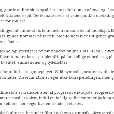
 gjorde online slots også det. Introduktionen af Java og Flas
lt tiltalende spil. Dette markerede et vendepunkt i udvikling
r for spillere.
iklingen af online slots kom med fremkomsten af mobilspil.
ngs spilleautomater på farten. Mobile slots blev i stigende g
ænseflader.
eknologi yderligere revolutioneret online slots. HTML5 giver
illeautomater kører problemfrit på forskellige enheder og pla
 kvalitet, animationer og lydeffekter.
sig for at forbedre gameplayet. Wild-symboler, scatter-symbol
utomater. Disse funktioner øger ikke kun spændingen, men gi
ine slots er fremkomsten af progressive jackpots. Progressive
sætter med at vokse, indtil en heldig spiller rammer jackpot
or spillere, der søger livsændrende gevinster.
ulærkulturen, herunder film, tv-shows og musik. Licenserede