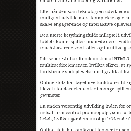
en bred vifte af temaer og variationer.
Efterhånden som teknologien udviklede sig,
muligt at udvikle mere komplekse og visue
skabe engagerende og interaktive oplevelse
Den næste betydningsfulde milepæl i udv
tablets kunne spillere nu nyde deres yndli
touch-baserede kontroller og intuitive gr
I de senere år har fremkomsten af HTML5-t
multimedieelementer, hvilket sikrer, at sp
fordybende spiloplevelse med grafik af høj
Online slots har taget nye funktioner til 
blevet standardelementer i mange spillea
gevinster.
En anden væsentlig udvikling inden for onl
indsats i en central præmiepulje, som fort
beløb, hvilket gør dem utroligt lokkende f
Online slots har omfavnet temaer fra pop