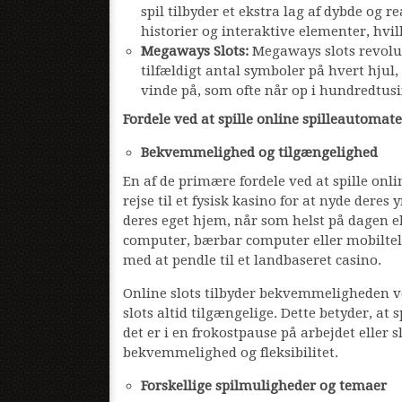
spil tilbyder et ekstra lag af dybde og 
historier og interaktive elementer, hvil
Megaways Slots:
Megaways slots revolut
tilfældigt antal symboler på hvert hjul
vinde på, som ofte når op i hundredtusi
Fordele ved at spille online spilleautomate
Bekvemmelighed og tilgængelighed
En af de primære fordele ved at spille onli
rejse til et fysisk kasino for at nyde deres
deres eget hjem, når som helst på dagen el
computer, bærbar computer eller mobiltele
med at pendle til et landbaseret casino.
Online slots tilbyder bekvemmeligheden ved
slots altid tilgængelige. Dette betyder, at 
det er i en frokostpause på arbejdet eller 
bekvemmelighed og fleksibilitet.
Forskellige spilmuligheder og temaer