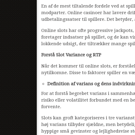
En af de mest tiltalende fordele ved at sp
modparter. Online casinoer har lavere dri
udbetalingssatser til spillere. Det betyder,
Online slots har ofte progressive jackpots
foretager indsatser på spillet, og de kan 
lokkende udsigt, der tiltrækker mange spill
Forstå Slot Variance og RTP
Når det kommer til online slots, er forstå
nytilkomne. Disse to faktorer spiller en v
Definition af varians og dens indvirkn
For at forstå begrebet varians i sammenhæng
risiko eller volatilitet forbundet med en
forvente.
Slots kan groft kategoriseres i tre varian
høj varians tilbyder sjældne, men betydel
hyppige små gevinster og lejlighedsvise st