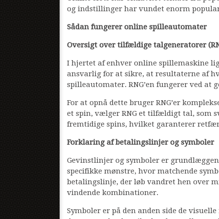
og indstillinger har vundet enorm populari
Sådan fungerer online spilleautomater
Oversigt over tilfældige talgeneratorer (R
I hjertet af enhver online spillemaskin
ansvarlig for at sikre, at resultaterne af h
spilleautomater. RNG’en fungerer ved at gene
For at opnå dette bruger RNG’er komplekse 
et spin, vælger RNG et tilfældigt tal, som s
fremtidige spins, hvilket garanterer retfær
Forklaring af betalingslinjer og symboler
Gevinstlinjer og symboler er grundlæggend
specifikke mønstre, hvor matchende symbol
betalingslinje, der løb vandret hen over mi
vindende kombinationer.
Symboler er på den anden side de visuelle 