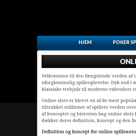
HJEM
POKER SP
ONLI
Velkommen til den fængslende verden af o
uforglemmelig spilleoplevelse. Dyk ned i 
klassiske trehjuls til moderne videoslots
Online slots er blevet en af de mest popu
tiltrukket millioner af spillere verden ov
af konceptet og historien bag online slots f
dækker deres definition, koncept og den 
Definition og koncept for online spilleau