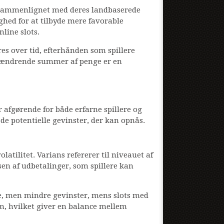
der sammenlignet med deres landbaserede
ghed for at tilbyde mere favorable
nline slots.
es over tid, efterhånden som spillere
livsændrende summer af penge er en
r afgørende for både erfarne spillere og
de potentielle gevinster, der kan opnås.
latilitet. Varians refererer til niveauet af
en af udbetalinger, som spillere kan
ige, men mindre gevinster, mens slots med
em, hvilket giver en balance mellem