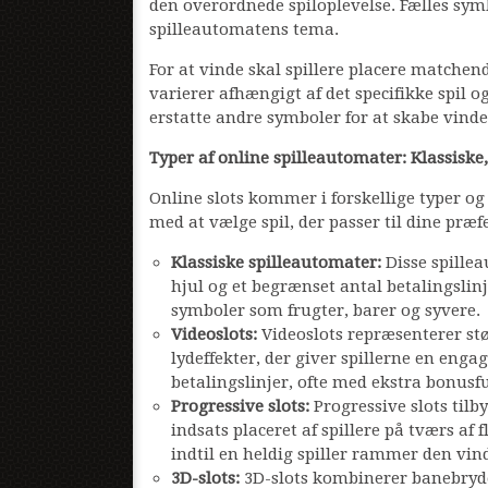
den overordnede spiloplevelse. Fælles symb
spilleautomatens tema.
For at vinde skal spillere placere matchen
varierer afhængigt af det specifikke spil
erstatte andre symboler for at skabe vind
Typer af online spilleautomater: Klassiske
Online slots kommer i forskellige typer og 
med at vælge spil, der passer til dine præfe
Klassiske spilleautomater:
Disse spille
hjul og et begrænset antal betalingslinje
symboler som frugter, barer og syvere.
Videoslots:
Videoslots repræsenterer stø
lydeffekter, der giver spillerne en enga
betalingslinjer, ofte med ekstra bonusf
Progressive slots:
Progressive slots tilb
indsats placeret af spillere på tværs af 
indtil en heldig spiller rammer den v
3D-slots:
3D-slots kombinerer banebryden