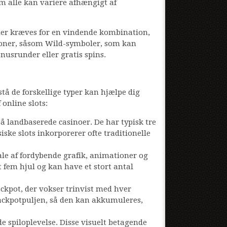
om alle kan variere afhængigt af
, der kræves for en vindende kombination,
ktioner, såsom Wild-symboler, som kan
nusrunder eller gratis spins.
stå de forskellige typer kan hjælpe dig
 online slots:
på landbaserede casinoer. De har typisk tre
siske slots inkorporerer ofte traditionelle
rale af fordybende grafik, animationer og
t fem hjul og kan have et stort antal
jackpot, der vokser trinvist med hver
l jackpotpuljen, så den kan akkumuleres,
 spiloplevelse. Disse visuelt betagende