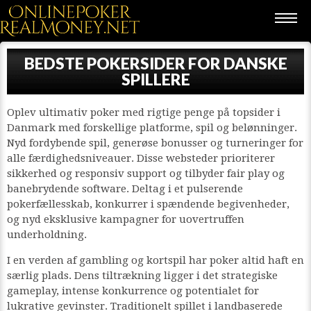
BEDSTE POKERSIDER FOR DANSKE
SPILLERE
Oplev ultimativ poker med rigtige penge på topsider i
Danmark med forskellige platforme, spil og belønninger.
Nyd fordybende spil, generøse bonusser og turneringer for
alle færdighedsniveauer. Disse websteder prioriterer
sikkerhed og responsiv support og tilbyder fair play og
banebrydende software. Deltag i et pulserende
pokerfællesskab, konkurrer i spændende begivenheder,
og nyd eksklusive kampagner for uovertruffen
underholdning.
I en verden af gambling og kortspil har poker altid haft en
særlig plads. Dens tiltrækning ligger i det strategiske
gameplay, intense konkurrence og potentialet for
lukrative gevinster. Traditionelt spillet i landbaserede