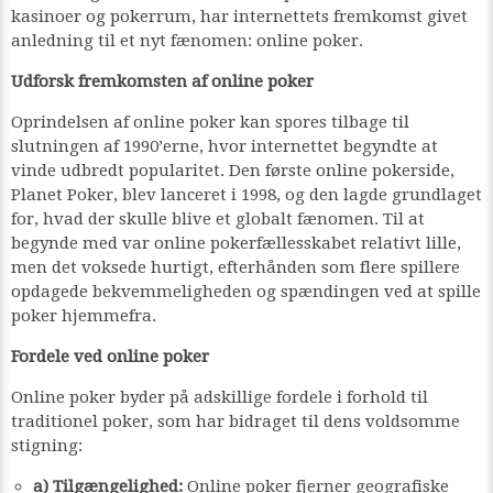
kasinoer og pokerrum, har internettets fremkomst givet
anledning til et nyt fænomen: online poker.
Udforsk fremkomsten af online poker
Oprindelsen af online poker kan spores tilbage til
slutningen af 1990’erne, hvor internettet begyndte at
vinde udbredt popularitet. Den første online pokerside,
Planet Poker, blev lanceret i 1998, og den lagde grundlaget
for, hvad der skulle blive et globalt fænomen. Til at
begynde med var online pokerfællesskabet relativt lille,
men det voksede hurtigt, efterhånden som flere spillere
opdagede bekvemmeligheden og spændingen ved at spille
poker hjemmefra.
Fordele ved online poker
Online poker byder på adskillige fordele i forhold til
traditionel poker, som har bidraget til dens voldsomme
stigning:
a) Tilgængelighed:
Online poker fjerner geografiske