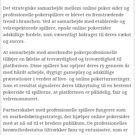
Det strategiske samarbejde mellem online poker sider og
professionelle pokerspillere er blevet en fremtrædende
trend i branchen. Ved at samarbejde med etablerede og
velrespekterede spillere, opnår online pokersider
adskillige fordele, som væsentligt bidrager til deres vækst
og succes.
At samarbejde med anerkendte pokerprofessionelle
tilføjer en følelse af troværdighed og troværdighed til
platformen. Disse spillere har optjent deres ry gennem år
med hårdt arbejde, dygtigt gameplay og adskillige
præstationer i verden af live- og online pokerturneringer.
Som et resultat signalerer deres tilknytning til en bestemt
pokerside til spillerne, at platformen er pålidelig, fair og
velrenommeret.
Partnerskabet med professionelle spillere fungerer som
en markedsføringsstrategi, der hjælper online pokersider
med at nå ud til et bredere publikum. De professionelles
berømthedsstatus tiltrækker fans og entusiaster, som er