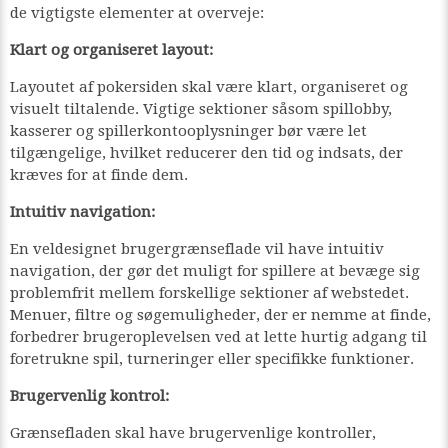
de vigtigste elementer at overveje:
Klart og organiseret layout:
Layoutet af pokersiden skal være klart, organiseret og
visuelt tiltalende. Vigtige sektioner såsom spillobby,
kasserer og spillerkontooplysninger bør være let
tilgængelige, hvilket reducerer den tid og indsats, der
kræves for at finde dem.
Intuitiv navigation:
En veldesignet brugergrænseflade vil have intuitiv
navigation, der gør det muligt for spillere at bevæge sig
problemfrit mellem forskellige sektioner af webstedet.
Menuer, filtre og søgemuligheder, der er nemme at finde,
forbedrer brugeroplevelsen ved at lette hurtig adgang til
foretrukne spil, turneringer eller specifikke funktioner.
Brugervenlig kontrol:
Grænsefladen skal have brugervenlige kontroller,