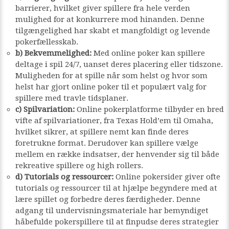
barrierer, hvilket giver spillere fra hele verden
mulighed for at konkurrere mod hinanden. Denne
tilgængelighed har skabt et mangfoldigt og levende
pokerfællesskab.
b) Bekvemmelighed:
Med online poker kan spillere
deltage i spil 24/7, uanset deres placering eller tidszone.
Muligheden for at spille når som helst og hvor som
helst har gjort online poker til et populært valg for
spillere med travle tidsplaner.
c) Spilvariation:
Online pokerplatforme tilbyder en bred
vifte af spilvariationer, fra Texas Hold’em til Omaha,
hvilket sikrer, at spillere nemt kan finde deres
foretrukne format. Derudover kan spillere vælge
mellem en række indsatser, der henvender sig til både
rekreative spillere og high rollers.
d) Tutorials og ressourcer:
Online pokersider giver ofte
tutorials og ressourcer til at hjælpe begyndere med at
lære spillet og forbedre deres færdigheder. Denne
adgang til undervisningsmateriale har bemyndiget
håbefulde pokerspillere til at finpudse deres strategier