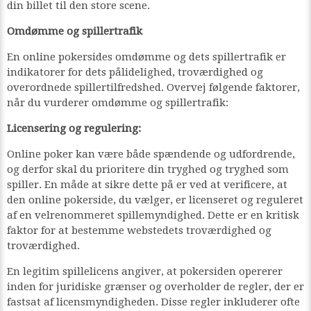
din billet til den store scene.
Omdømme og spillertrafik
En online pokersides omdømme og dets spillertrafik er
indikatorer for dets pålidelighed, troværdighed og
overordnede spillertilfredshed. Overvej følgende faktorer,
når du vurderer omdømme og spillertrafik:
Licensering og regulering:
Online poker kan være både spændende og udfordrende,
og derfor skal du prioritere din tryghed og tryghed som
spiller. En måde at sikre dette på er ved at verificere, at
den online pokerside, du vælger, er licenseret og reguleret
af en velrenommeret spillemyndighed. Dette er en kritisk
faktor for at bestemme webstedets troværdighed og
troværdighed.
En legitim spillelicens angiver, at pokersiden opererer
inden for juridiske grænser og overholder de regler, der er
fastsat af licensmyndigheden. Disse regler inkluderer ofte