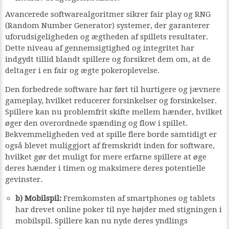
Avancerede softwarealgoritmer sikrer fair play og RNG
(Random Number Generator) systemer, der garanterer
uforudsigeligheden og ægtheden af spillets resultater.
Dette niveau af gennemsigtighed og integritet har
indgydt tillid blandt spillere og forsikret dem om, at de
deltager i en fair og ægte pokeroplevelse.
Den forbedrede software har ført til hurtigere og jævnere
gameplay, hvilket reducerer forsinkelser og forsinkelser.
Spillere kan nu problemfrit skifte mellem hænder, hvilket
øger den overordnede spænding og flow i spillet.
Bekvemmeligheden ved at spille flere borde samtidigt er
også blevet muliggjort af fremskridt inden for software,
hvilket gør det muligt for mere erfarne spillere at øge
deres hænder i timen og maksimere deres potentielle
gevinster.
b) Mobilspil:
Fremkomsten af smartphones og tablets
har drevet online poker til nye højder med stigningen i
mobilspil. Spillere kan nu nyde deres yndlings