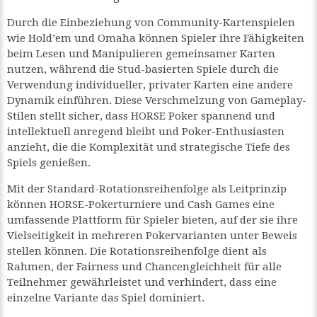
Durch die Einbeziehung von Community-Kartenspielen
wie Hold’em und Omaha können Spieler ihre Fähigkeiten
beim Lesen und Manipulieren gemeinsamer Karten
nutzen, während die Stud-basierten Spiele durch die
Verwendung individueller, privater Karten eine andere
Dynamik einführen. Diese Verschmelzung von Gameplay-
Stilen stellt sicher, dass HORSE Poker spannend und
intellektuell anregend bleibt und Poker-Enthusiasten
anzieht, die die Komplexität und strategische Tiefe des
Spiels genießen.
Mit der Standard-Rotationsreihenfolge als Leitprinzip
können HORSE-Pokerturniere und Cash Games eine
umfassende Plattform für Spieler bieten, auf der sie ihre
Vielseitigkeit in mehreren Pokervarianten unter Beweis
stellen können. Die Rotationsreihenfolge dient als
Rahmen, der Fairness und Chancengleichheit für alle
Teilnehmer gewährleistet und verhindert, dass eine
einzelne Variante das Spiel dominiert.