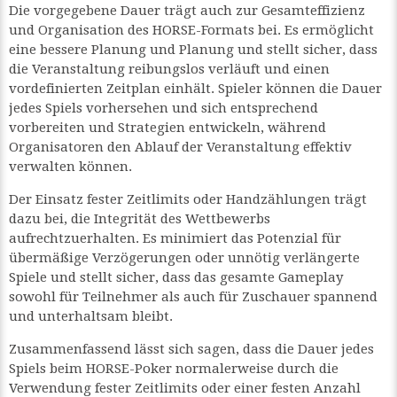
Die vorgegebene Dauer trägt auch zur Gesamteffizienz
und Organisation des HORSE-Formats bei. Es ermöglicht
eine bessere Planung und Planung und stellt sicher, dass
die Veranstaltung reibungslos verläuft und einen
vordefinierten Zeitplan einhält. Spieler können die Dauer
jedes Spiels vorhersehen und sich entsprechend
vorbereiten und Strategien entwickeln, während
Organisatoren den Ablauf der Veranstaltung effektiv
verwalten können.
Der Einsatz fester Zeitlimits oder Handzählungen trägt
dazu bei, die Integrität des Wettbewerbs
aufrechtzuerhalten. Es minimiert das Potenzial für
übermäßige Verzögerungen oder unnötig verlängerte
Spiele und stellt sicher, dass das gesamte Gameplay
sowohl für Teilnehmer als auch für Zuschauer spannend
und unterhaltsam bleibt.
Zusammenfassend lässt sich sagen, dass die Dauer jedes
Spiels beim HORSE-Poker normalerweise durch die
Verwendung fester Zeitlimits oder einer festen Anzahl