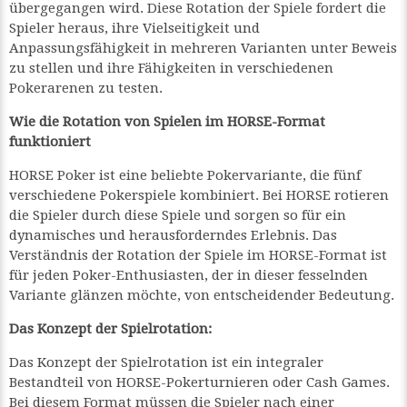
übergegangen wird. Diese Rotation der Spiele fordert die
Spieler heraus, ihre Vielseitigkeit und
Anpassungsfähigkeit in mehreren Varianten unter Beweis
zu stellen und ihre Fähigkeiten in verschiedenen
Pokerarenen zu testen.
Wie die Rotation von Spielen im HORSE-Format
funktioniert
HORSE Poker ist eine beliebte Pokervariante, die fünf
verschiedene Pokerspiele kombiniert. Bei HORSE rotieren
die Spieler durch diese Spiele und sorgen so für ein
dynamisches und herausforderndes Erlebnis. Das
Verständnis der Rotation der Spiele im HORSE-Format ist
für jeden Poker-Enthusiasten, der in dieser fesselnden
Variante glänzen möchte, von entscheidender Bedeutung.
Das Konzept der Spielrotation:
Das Konzept der Spielrotation ist ein integraler
Bestandteil von HORSE-Pokerturnieren oder Cash Games.
Bei diesem Format müssen die Spieler nach einer