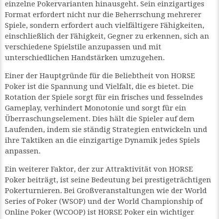
einzelne Pokervarianten hinausgeht. Sein einzigartiges
Format erfordert nicht nur die Beherrschung mehrerer
Spiele, sondern erfordert auch vielfältigere Fähigkeiten,
einschließlich der Fähigkeit, Gegner zu erkennen, sich an
verschiedene Spielstile anzupassen und mit
unterschiedlichen Handstärken umzugehen.
Einer der Hauptgründe für die Beliebtheit von HORSE
Poker ist die Spannung und Vielfalt, die es bietet. Die
Rotation der Spiele sorgt für ein frisches und fesselndes
Gameplay, verhindert Monotonie und sorgt für ein
Überraschungselement. Dies hält die Spieler auf dem
Laufenden, indem sie ständig Strategien entwickeln und
ihre Taktiken an die einzigartige Dynamik jedes Spiels
anpassen.
Ein weiterer Faktor, der zur Attraktivität von HORSE
Poker beiträgt, ist seine Bedeutung bei prestigeträchtigen
Pokerturnieren. Bei Großveranstaltungen wie der World
Series of Poker (WSOP) und der World Championship of
Online Poker (WCOOP) ist HORSE Poker ein wichtiger