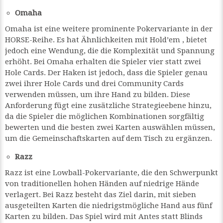
Omaha
Omaha ist eine weitere prominente Pokervariante in der
HORSE-Reihe. Es hat Ähnlichkeiten mit Hold’em , bietet
jedoch eine Wendung, die die Komplexität und Spannung
erhöht. Bei Omaha erhalten die Spieler vier statt zwei
Hole Cards. Der Haken ist jedoch, dass die Spieler genau
zwei ihrer Hole Cards und drei Community Cards
verwenden müssen, um ihre Hand zu bilden. Diese
Anforderung fügt eine zusätzliche Strategieebene hinzu,
da die Spieler die möglichen Kombinationen sorgfältig
bewerten und die besten zwei Karten auswählen müssen,
um die Gemeinschaftskarten auf dem Tisch zu ergänzen.
Razz
Razz ist eine Lowball-Pokervariante, die den Schwerpunkt
von traditionellen hohen Händen auf niedrige Hände
verlagert. Bei Razz besteht das Ziel darin, mit sieben
ausgeteilten Karten die niedrigstmögliche Hand aus fünf
Karten zu bilden. Das Spiel wird mit Antes statt Blinds