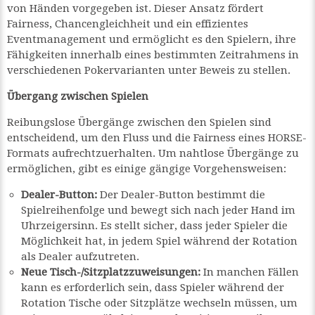
von Händen vorgegeben ist. Dieser Ansatz fördert
Fairness, Chancengleichheit und ein effizientes
Eventmanagement und ermöglicht es den Spielern, ihre
Fähigkeiten innerhalb eines bestimmten Zeitrahmens in
verschiedenen Pokervarianten unter Beweis zu stellen.
Übergang zwischen Spielen
Reibungslose Übergänge zwischen den Spielen sind
entscheidend, um den Fluss und die Fairness eines HORSE-
Formats aufrechtzuerhalten. Um nahtlose Übergänge zu
ermöglichen, gibt es einige gängige Vorgehensweisen:
Dealer-Button:
Der Dealer-Button bestimmt die
Spielreihenfolge und bewegt sich nach jeder Hand im
Uhrzeigersinn. Es stellt sicher, dass jeder Spieler die
Möglichkeit hat, in jedem Spiel während der Rotation
als Dealer aufzutreten.
Neue Tisch-/Sitzplatzzuweisungen:
In manchen Fällen
kann es erforderlich sein, dass Spieler während der
Rotation Tische oder Sitzplätze wechseln müssen, um