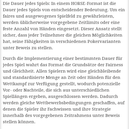
Die Dauer jedes Spiels: In einem HORSE-Format ist die
Dauer jedes Spiels von entscheidender Bedeutung. Um ein
faires und ausgewogenes Spielfeld zu gewährleisten,
werden üblicherweise vorgegebene Zeitlimits oder eine
feste Anzahl von Händen eingesetzt. Dieser Ansatz stellt
sicher, dass jeder Teilnehmer die gleichen Möglichkeiten
hat, seine Fähigkeiten in verschiedenen Pokervarianten
unter Beweis zu stellen.
Durch die Implementierung einer bestimmten Dauer für
jedes Spiel wahrt das Format die Grundsätze der Fairness
und Gleichheit. Allen Spielern wird eine gleichbleibende
und standardisierte Menge an Zeit oder Händen für den
Wettkampf zur Verfügung gestellt, wodurch potenzielle
Vor- oder Nachteile, die sich aus unterschiedlichen
Spiellängen ergeben, ausgeschlossen werden. Dadurch
werden gleiche Wettbewerbsbedingungen geschaffen, auf
denen die Spieler ihr Fachwissen und ihre Strategie
innerhalb des vorgegebenen Zeitrahmens unter Beweis
stellen können.