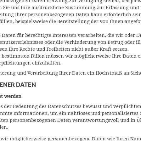
nbezogenen Daten freiwillig zur Verfügung stellen, beispiel
n Sie uns Ihre ausdrückliche Zustimmung zur Erfassung und 
eitung Ihrer personenbezogenen Daten kann erforderlich sei
üllen, beispielsweise die Bereitstellung der von Ihnen angef
Daten für berechtigte Interessen verarbeiten, die wir oder Dri
enutzererlebnisses oder die Verhinderung von Betrug oder ille
ssen Ihre Rechte und Freiheiten nicht außer Kraft setzen.
n bestimmten Fällen müssen wir möglicherweise Ihre Daten e
erpflichtungen einzuhalten.
eicherung und Verarbeitung Ihrer Daten ein Höchstmaß an Sic
ENER DATEN
et werden
s der Bedeutung des Datenschutzes bewusst und verpflichten
mte Informationen, um ein nahtloses und personalisiertes On
tellten personenbezogenen Daten verantwortungsvoll und in
den.
n wir möglicherweise personenbezogene Daten wie Ihren Name