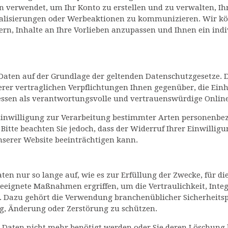
 verwendet, um Ihr Konto zu erstellen und zu verwalten, Ihr
ualisierungen oder Werbeaktionen zu kommunizieren. Wir kö
rn, Inhalte an Ihre Vorlieben anzupassen und Ihnen ein ind
aten auf der Grundlage der geltenden Datenschutzgesetze. D
serer vertraglichen Verpflichtungen Ihnen gegenüber, die Ein
ressen als verantwortungsvolle und vertrauenswürdige Onlin
 Einwilligung zur Verarbeitung bestimmter Arten personenbez
 Bitte beachten Sie jedoch, dass der Widerruf Ihrer Einwilligu
serer Website beeinträchtigen kann.
 nur so lange auf, wie es zur Erfüllung der Zwecke, für die
geeignete Maßnahmen ergriffen, um die Vertraulichkeit, Integ
. Dazu gehört die Verwendung branchenüblicher Sicherheitsp
g, Änderung oder Zerstörung zu schützen.
n Daten nicht mehr benötigt werden oder Sie deren Löschung