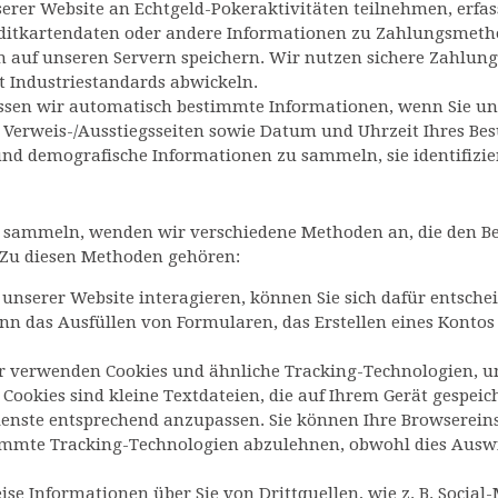
erer Website an Echtgeld-Pokeraktivitäten teilnehmen, erf
editkartendaten oder andere Informationen zu Zahlungsmethod
 auf unseren Servern speichern. Wir nutzen sichere Zahlungs
 Industriestandards abwickeln.
assen wir automatisch bestimmte Informationen, wenn Sie un
, Verweis-/Ausstiegsseiten sowie Datum und Uhrzeit Ihres Bes
und demografische Informationen zu sammeln, sie identifizier
sammeln, wenden wir verschiedene Methoden an, die den Bes
 Zu diesen Methoden gehören:
unserer Website interagieren, können Sie sich dafür entsche
ann das Ausfüllen von Formularen, das Erstellen eines Konto
r verwenden Cookies und ähnliche Tracking-Technologien, um
okies sind kleine Textdateien, die auf Ihrem Gerät gespeic
ienste entsprechend anzupassen. Sie können Ihre Browserei
timmte Tracking-Technologien abzulehnen, obwohl dies Auswi
se Informationen über Sie von Drittquellen, wie z. B. Socia