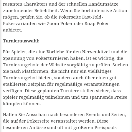
rasanten Charakters und der schnellen Handumsätze
zunehmender Beliebtheit. Wenn Sie hochintensive Action
mögen, prüfen Sie, ob die Pokerseite Fast-Fold-
Pokervarianten wie Zoom Poker oder Snap Poker
anbietet.
Turnierauswahl:
Für Spieler, die eine Vorliebe für den Nervenkitzel und die
Spannung von Pokerturnieren haben, ist es wichtig, die
Turnierangebote der Website sorgfältig zu prüfen. Suchen
Sie nach Plattformen, die nicht nur ein vielfältiges
Turnierangebot bieten, sondern auch über einen gut
etablierten Zeitplan für regelmäßige Veranstaltungen
verfügen. Diese geplanten Turniere stellen sicher, dass
Spieler regelmäßig teilnehmen und um spannende Preise
kämpfen können.
Halten Sie Ausschau nach besonderen Events und Serien,
die auf der Pokerseite veranstaltet werden. Diese
besonderen Anlässe sind oft mit größeren Preispools