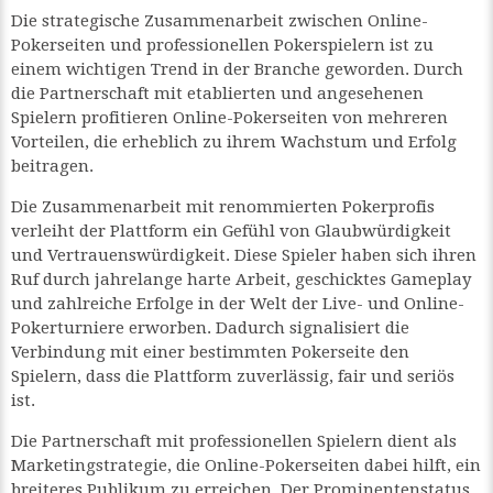
Die strategische Zusammenarbeit zwischen Online-
Pokerseiten und professionellen Pokerspielern ist zu
einem wichtigen Trend in der Branche geworden. Durch
die Partnerschaft mit etablierten und angesehenen
Spielern profitieren Online-Pokerseiten von mehreren
Vorteilen, die erheblich zu ihrem Wachstum und Erfolg
beitragen.
Die Zusammenarbeit mit renommierten Pokerprofis
verleiht der Plattform ein Gefühl von Glaubwürdigkeit
und Vertrauenswürdigkeit. Diese Spieler haben sich ihren
Ruf durch jahrelange harte Arbeit, geschicktes Gameplay
und zahlreiche Erfolge in der Welt der Live- und Online-
Pokerturniere erworben. Dadurch signalisiert die
Verbindung mit einer bestimmten Pokerseite den
Spielern, dass die Plattform zuverlässig, fair und seriös
ist.
Die Partnerschaft mit professionellen Spielern dient als
Marketingstrategie, die Online-Pokerseiten dabei hilft, ein
breiteres Publikum zu erreichen. Der Prominentenstatus