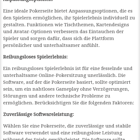
Eine ideale Pokerseite bietet Anpassungsoptionen, die es
den Spielern ermöglichen, ihr Spielerlebnis individuell zu
gestalten. Funktionen wie Tischthemen, Kartendesigns
und Avatar-Optionen verbessern das Eintauchen der
Spieler und sorgen dafür, dass sich die Plattform
persönlicher und unterhaltsamer anfühlt.
Reibungsloses Spielerlebnis:
Ein reibungsloses Spielerlebnis ist für eine fesselnde und
unterhaltsame Online-Pokersitzung unerlässlich. Die
Software, auf der die Pokerseite basiert, sollte optimiert
sein, um ein nahtloses Gameplay ohne Verzögerungen,
Störungen und andere technische Probleme zu
ermöglichen. Berücksichtigen Sie die folgenden Faktoren:
Zuverlässige Softwareleistung:
Wählen Sie eine Pokerseite, die zuverlässige und stabile
Software verwendet und eine reibungslose Leistung
während des Spiels gewährleistet. Die Software sollte