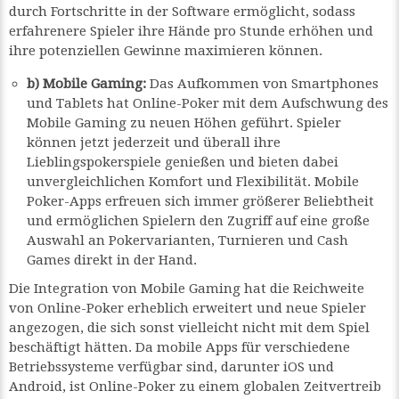
durch Fortschritte in der Software ermöglicht, sodass
erfahrenere Spieler ihre Hände pro Stunde erhöhen und
ihre potenziellen Gewinne maximieren können.
b) Mobile Gaming:
Das Aufkommen von Smartphones
und Tablets hat Online-Poker mit dem Aufschwung des
Mobile Gaming zu neuen Höhen geführt. Spieler
können jetzt jederzeit und überall ihre
Lieblingspokerspiele genießen und bieten dabei
unvergleichlichen Komfort und Flexibilität. Mobile
Poker-Apps erfreuen sich immer größerer Beliebtheit
und ermöglichen Spielern den Zugriff auf eine große
Auswahl an Pokervarianten, Turnieren und Cash
Games direkt in der Hand.
Die Integration von Mobile Gaming hat die Reichweite
von Online-Poker erheblich erweitert und neue Spieler
angezogen, die sich sonst vielleicht nicht mit dem Spiel
beschäftigt hätten. Da mobile Apps für verschiedene
Betriebssysteme verfügbar sind, darunter iOS und
Android, ist Online-Poker zu einem globalen Zeitvertreib