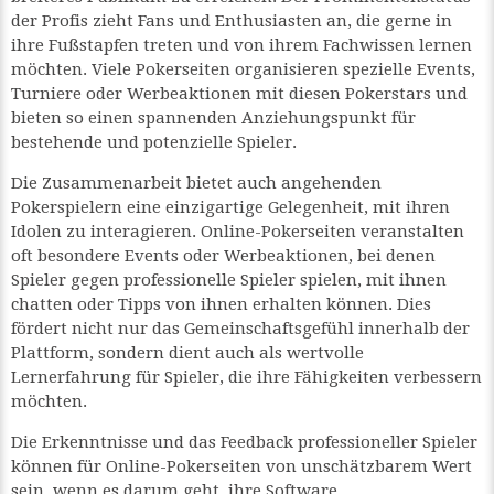
der Profis zieht Fans und Enthusiasten an, die gerne in
ihre Fußstapfen treten und von ihrem Fachwissen lernen
möchten. Viele Pokerseiten organisieren spezielle Events,
Turniere oder Werbeaktionen mit diesen Pokerstars und
bieten so einen spannenden Anziehungspunkt für
bestehende und potenzielle Spieler.
Die Zusammenarbeit bietet auch angehenden
Pokerspielern eine einzigartige Gelegenheit, mit ihren
Idolen zu interagieren. Online-Pokerseiten veranstalten
oft besondere Events oder Werbeaktionen, bei denen
Spieler gegen professionelle Spieler spielen, mit ihnen
chatten oder Tipps von ihnen erhalten können. Dies
fördert nicht nur das Gemeinschaftsgefühl innerhalb der
Plattform, sondern dient auch als wertvolle
Lernerfahrung für Spieler, die ihre Fähigkeiten verbessern
möchten.
Die Erkenntnisse und das Feedback professioneller Spieler
können für Online-Pokerseiten von unschätzbarem Wert
sein, wenn es darum geht, ihre Software,