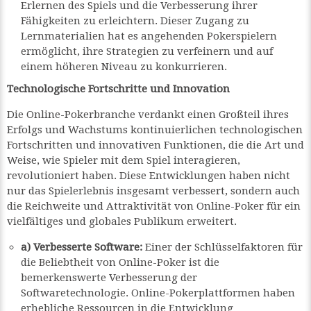
Erlernen des Spiels und die Verbesserung ihrer
Fähigkeiten zu erleichtern. Dieser Zugang zu
Lernmaterialien hat es angehenden Pokerspielern
ermöglicht, ihre Strategien zu verfeinern und auf
einem höheren Niveau zu konkurrieren.
Technologische Fortschritte und Innovation
Die Online-Pokerbranche verdankt einen Großteil ihres
Erfolgs und Wachstums kontinuierlichen technologischen
Fortschritten und innovativen Funktionen, die die Art und
Weise, wie Spieler mit dem Spiel interagieren,
revolutioniert haben. Diese Entwicklungen haben nicht
nur das Spielerlebnis insgesamt verbessert, sondern auch
die Reichweite und Attraktivität von Online-Poker für ein
vielfältiges und globales Publikum erweitert.
a) Verbesserte Software:
Einer der Schlüsselfaktoren für
die Beliebtheit von Online-Poker ist die
bemerkenswerte Verbesserung der
Softwaretechnologie. Online-Pokerplattformen haben
erhebliche Ressourcen in die Entwicklung