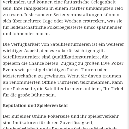
verbunden und können eine fantastische Gelegenheit
sein, Ihre Fähigkeiten in einem stärker umkämpften Feld
zu testen. Insbesondere Serienveranstaltungen können
sich über mehrere Tage oder Wochen erstrecken, was sie
für leidenschaftliche Pokerbegeisterte umso spannender
und lohnender macht.
Die Verfügbarkeit von Satellitenturnieren ist ein weiterer
wichtiger Aspekt, den es zu berücksichtigen gilt.
Satellitenturniere sind Qualifikationsturniere, die
Spielern die Chance bieten, Zugang zu großen Live-Poker-
Events wie prestigeträchtigen Poker-Touren oder
Meisterschaften zu gewinnen. Wenn Sie davon träumen,
an renommierten Offline-Turnieren teilzunehmen, kann
eine Pokerseite, die Satellitenturniere anbietet, Ihr Ticket
für die große Bühne sein.
Reputation und Spielerverkehr
Der Ruf einer Online-Pokerseite und ihr Spielerverkehr
sind Indikatoren für deren Zuverlässigkeit,