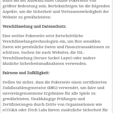
sollte bei der Auswahl einer Online-Pokerseite von
größter Bedeutung sein. Berücksichtigen Sie die folgenden
Aspekte, um die Sicherheit und Vertrauenswürdigkeit der
Website zu gewährleisten:
Verschlüsselung und Datenschutz:
Eine seriöse Pokerseite setzt fortschrittliche
Verschlüsselungstechnologien ein, um Ihre sensiblen
Daten wie persönliche Daten und Finanztransaktionen zu
schützen. Suchen Sie nach Websites, die SSL-
Verschlüsselung (Secure Socket Layer) oder andere
ähnliche Sicherheitsmaßnahmen verwenden.
Fairness und Zufälligkeit:
Stellen Sie sicher, dass die Pokerseite einen zertifizierten
Zufallszahlengenerator (RNG) verwendet, um faire und
unvoreingenommene Ergebnisse für alle Spiele zu
gewährleisten. Unabhängige Prüfungen und
Zertifizierungen durch Dritte von Organisationen wie
eCOGRA oder iTech Labs bieten zusätzliche Sicherheit für