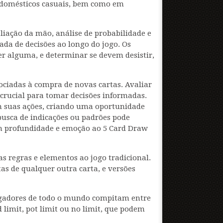
 domésticos casuais, bem como em
liação da mão, análise de probabilidade e
mada de decisões ao longo do jogo. Os
r alguma, e determinar se devem desistir,
ociadas à compra de novas cartas. Avaliar
crucial para tomar decisões informadas.
 suas ações, criando uma oportunidade
busca de indicações ou padrões pode
nam profundidade e emoção ao 5 Card Draw
 regras e elementos ao jogo tradicional.
as de qualquer outra carta, e versões
jogadores de todo o mundo compitam entre
 limit, pot limit ou no limit, que podem