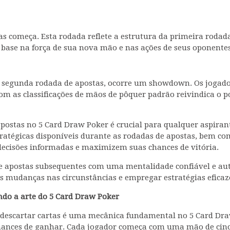
as começa. Esta rodada reflete a estrutura da primeira rodad
base na força de sua nova mão e nas ações de seus oponentes
 segunda rodada de apostas, ocorre um showdown. Os jogado
om as classificações de mãos de pôquer padrão reivindica o p
apostas no 5 Card Draw Poker é crucial para qualquer aspiran
tratégicas disponíveis durante as rodadas de apostas, bem co
decisões informadas e maximizem suas chances de vitória.
 de apostas subsequentes com uma mentalidade confiável e au
às mudanças nas circunstâncias e empregar estratégias eficaz
do a arte do 5 Card Draw Poker
descartar cartas é uma mecânica fundamental no 5 Card Dra
ances de ganhar. Cada jogador começa com uma mão de cinco