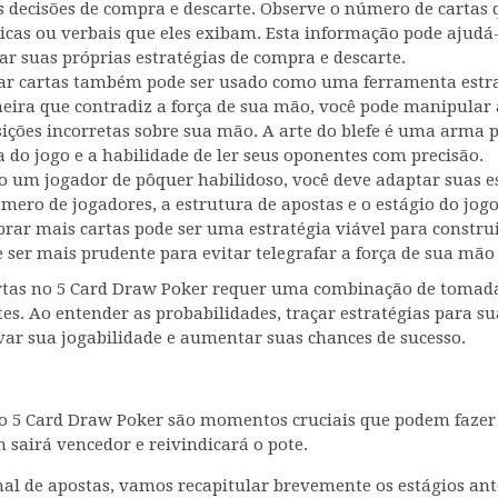
s decisões de compra e descarte. Observe o número de carta
sicas ou verbais que eles exibam. Esta informação pode ajudá-
r suas próprias estratégias de compra e descarte.
ar cartas também pode ser usado como uma ferramenta estra
ira que contradiz a força de sua mão, você pode manipular 
sições incorretas sobre sua mão. A arte do blefe é uma arma
o jogo e a habilidade de ler seus oponentes com precisão.
 um jogador de pôquer habilidoso, você deve adaptar suas e
mero de jogadores, a estrutura de apostas e o estágio do jog
mprar mais cartas pode ser uma estratégia viável para constr
 ser mais prudente para evitar telegrafar a força de sua mão
rtas no 5 Card Draw Poker requer uma combinação de tomada 
. Ao entender as probabilidades, traçar estratégias para sua
var sua jogabilidade e aumentar suas chances de sucesso.
no 5 Card Draw Poker são momentos cruciais que podem fazer
 sairá vencedor e reivindicará o pote.
al de apostas, vamos recapitular brevemente os estágios ant