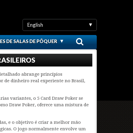
English
ES DE SALAS DE PÔQUER
ASILEIROS
 detalhado abrange princípios
 de dinheiro real experiente no Brasil,
rias variantes, o 5 Card Draw Poker se
como Draw Poker, oferece uma mistura de
as, e o objetivo é criar a melhor mão
tégicas. O jogo normalmente envolve um