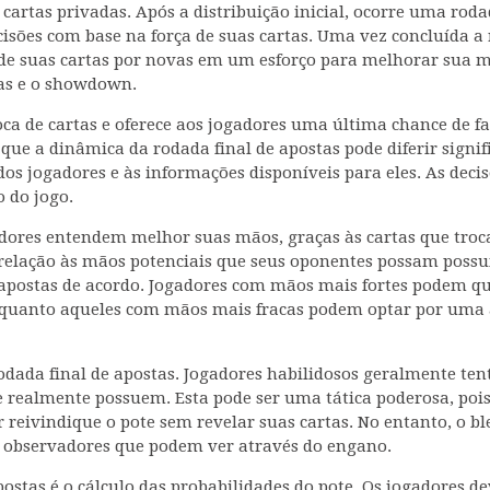
artas privadas. Após a distribuição inicial, ocorre uma roda
sões com base na força de suas cartas. Uma vez concluída a 
e suas cartas por novas em um esforço para melhorar sua mã
tas e o showdown.
roca de cartas e oferece aos jogadores uma última chance de 
que a dinâmica da rodada final de apostas pode diferir sign
s jogadores e às informações disponíveis para eles. As deci
 do jogo.
gadores entendem melhor suas mãos, graças às cartas que tro
elação às mãos potenciais que seus oponentes possam possuir
de apostas de acordo. Jogadores com mãos mais fortes podem 
nquanto aqueles com mãos mais fracas podem optar por uma
 rodada final de apostas. Jogadores habilidosos geralmente t
 realmente possuem. Esta pode ser uma tática poderosa, poi
r reivindique o pote sem revelar suas cartas. No entanto, o bl
es observadores que podem ver através do engano.
apostas é o cálculo das probabilidades do pote. Os jogadores