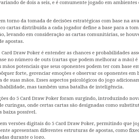
variando de dois a seis, e é comumente jogado em ambientes
em torno da tomada de decisões estratégicas com base na ava
nco cartas distribuída a cada jogador define a base para a to
o, levando em consideração as cartas comunitárias, se houve
e apostas.
 5 Card Draw Poker é entender as chances e probabilidades ass
se no número de outs (cartas que podem melhorar a mão) é 
 mãos potenciais que seus oponentes podem ter com base em
pôquer forte, gerenciar emoções e observar os oponentes em 
ça de suas mãos. Esses aspectos psicológicos do jogo adicio
 habilidade, mas também uma batalha de inteligência.
ções do 5 Card Draw Poker foram surgindo, introduzindo novas
 curingas, onde certas cartas são designadas como substitut
s baixa possível.
cem versões digitais do 5 Card Draw Poker, permitindo que 
ente apresentam diferentes estruturas de apostas, como fixed
adas durante o jogo.