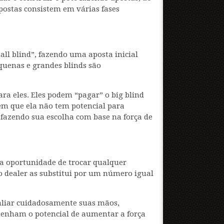
postas consistem em várias fases
l blind”, fazendo uma aposta inicial
quenas e grandes blinds são
ra eles. Eles podem “pagar” o big blind
em que ela não tem potencial para
 fazendo sua escolha com base na força de
 a oportunidade de trocar qualquer
o dealer as substitui por um número igual
aliar cuidadosamente suas mãos,
 tenham o potencial de aumentar a força