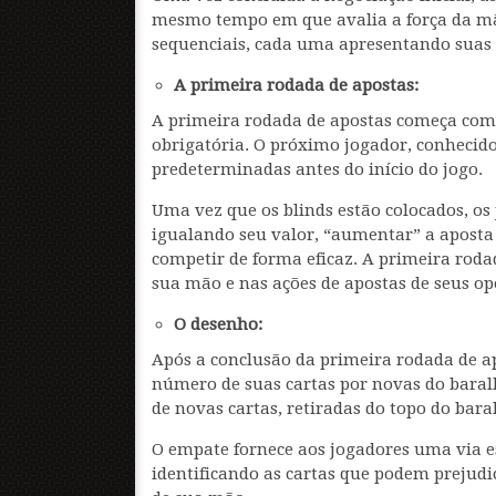
mesmo tempo em que avalia a força da mão
sequenciais, cada uma apresentando suas 
A primeira rodada de apostas:
A primeira rodada de apostas começa com 
obrigatória. O próximo jogador, conhecido
predeterminadas antes do início do jogo.
Uma vez que os blinds estão colocados, os
igualando seu valor, “aumentar” a aposta
competir de forma eficaz. A primeira roda
sua mão e nas ações de apostas de seus op
O desenho:
Após a conclusão da primeira rodada de ap
número de suas cartas por novas do baralh
de novas cartas, retiradas do topo do bara
O empate fornece aos jogadores uma via 
identificando as cartas que podem prejudi