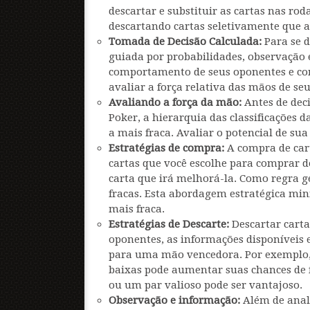
descartar e substituir as cartas nas ro
descartando cartas seletivamente que 
Tomada de Decisão Calculada:
Para se 
guiada por probabilidades, observação e
comportamento de seus oponentes e con
avaliar a força relativa das mãos de s
Avaliando a força da mão:
Antes de dec
Poker, a hierarquia das classificações 
a mais fraca. Avaliar o potencial de su
Estratégias de compra:
A compra de car
cartas que você escolhe para comprar d
carta que irá melhorá-la. Como regra g
fracas. Esta abordagem estratégica mi
mais fraca.
Estratégias de Descarte:
Descartar cart
oponentes, as informações disponíveis 
para uma mão vencedora. Por exemplo, s
baixas pode aumentar suas chances de 
ou um par valioso pode ser vantajoso.
Observação e informação:
Além de anal