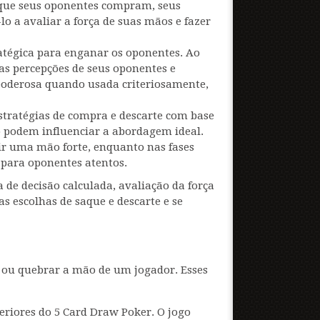
s que seus oponentes compram, seus
lo a avaliar a força de suas mãos e fazer
tégica para enganar os oponentes. Ao
as percepções de seus oponentes e
 poderosa quando usada criteriosamente,
stratégias de compra e descarte com base
o podem influenciar a abordagem ideal.
uir uma mão forte, enquanto nas fases
 para oponentes atentos.
de decisão calculada, avaliação da força
s escolhas de saque e descarte e se
 ou quebrar a mão de um jogador. Esses
eriores do 5 Card Draw Poker. O jogo