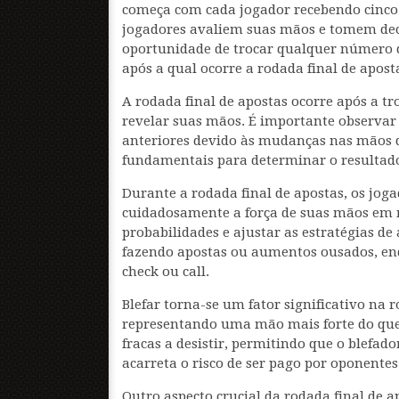
começa com cada jogador recebendo cinco c
jogadores avaliem suas mãos e tomem deci
oportunidade de trocar qualquer número d
após a qual ocorre a rodada final de apos
A rodada final de apostas ocorre após a t
revelar suas mãos. É importante observar 
anteriores devido às mudanças nas mãos do
fundamentais para determinar o resultado
Durante a rodada final de apostas, os jo
cuidadosamente a força de suas mãos em r
probabilidades e ajustar as estratégias 
fazendo apostas ou aumentos ousados, e
check ou call.
Blefar torna-se um fator significativo na
representando uma mão mais forte do que
fracas a desistir, permitindo que o blefado
acarreta o risco de ser pago por oponent
Outro aspecto crucial da rodada final de 